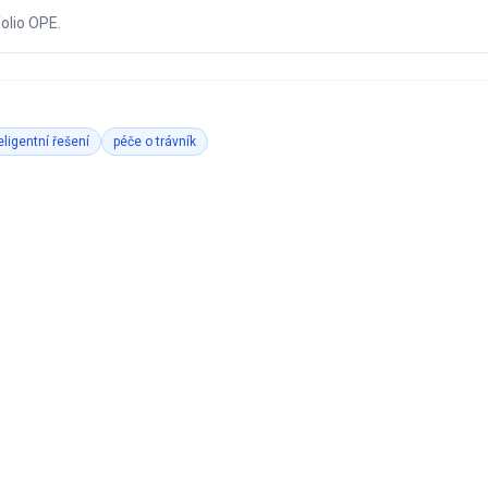
folio OPE.
eligentní řešení
péče o trávník