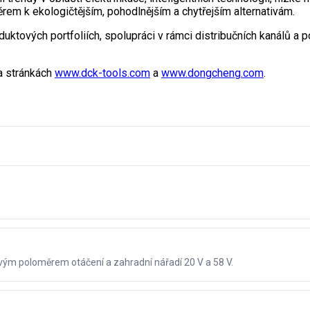
rem k ekologičtějším, pohodlnějším a chytřejším alternativám.
ktových portfoliích, spolupráci v rámci distribučních kanálů a p
a stránkách
www.dck-tools.com
a
www.dongcheng.com
.
lovým poloměrem otáčení a zahradní nářadí 20 V a 58 V.