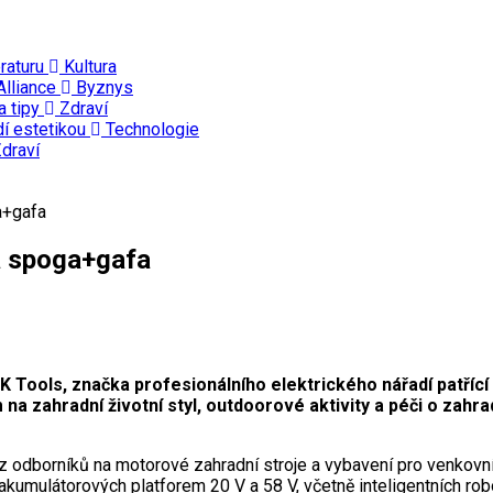
eraturu
Kultura
Alliance
Byznys
a tipy
Zdraví
dí estetikou
Technologie
draví
a+gafa
a spoga+gafa
 Tools, značka profesionálního elektrického nářadí patříc
ahradní životní styl, outdoorové aktivity a péči o zahradu
odborníků na motorové zahradní stroje a vybavení pro venkovní 
i akumulátorových platforem 20 V a 58 V, včetně inteligentních 