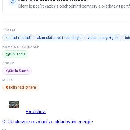
Cílem je posílit vazby s obchodními partnery a představit port
TÉMATA
zahradní nářadí
akumulátorové technologie
veletrh spoga+gafa
int
FIRMY A ORGANIZACE
DCK Tools
OSOBY
Stella Suová
MÍSTA
Kolín nad Rýnem
Předchozí
CLOU ukazuje revoluci ve skladování energie