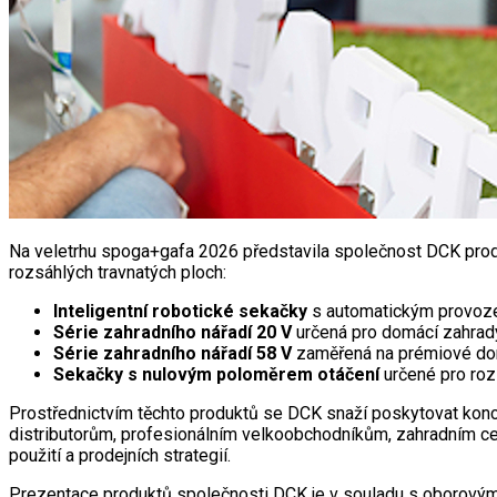
Na veletrhu spoga+gafa 2026 představila společnost DCK produk
rozsáhlých travnatých ploch:
Inteligentní robotické sekačky
s automatickým provozem
Série zahradního nářadí 20 V
určená pro domácí zahrady
Série zahradního nářadí 58 V
zaměřená na prémiové domá
Sekačky s nulovým poloměrem
otáčení
určené pro rozs
Prostřednictvím těchto produktů se DCK snaží poskytovat koncov
distributorům, profesionálním velkoobchodníkům, zahradním ce
použití a prodejních strategií.
Prezentace produktů společnosti DCK je v souladu s oborovými tre