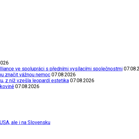
2026
Alliance ve spolupráci s předními vysílacími společnostmi
07.08.
ou značit vážnou nemoc
07.08.2026
, z níž vzešla leopardí estetika
07.08.2026
akovině
07.08.2026
USA, ale i na Slovensku