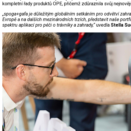
kompletní řady produktů OPE, přičemž zdůraznila svůj nejnovější
„spoga+gafa je důležitým globálním setkáním pro odvětví zahra
Evropě a na dalších mezinárodních trzích, představit naše port
spektru aplikací pro péči o trávníky a zahrady,“
uvedla
Stella S