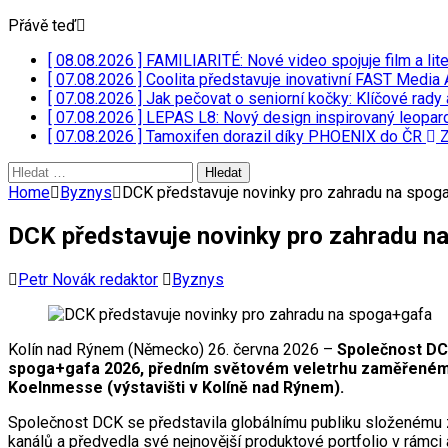
Přávě teď
[ 08.08.2026 ]
FAMILIARITÉ: Nové video spojuje film a lit
[ 07.08.2026 ]
Coolita představuje inovativní FAST Media 
[ 07.08.2026 ]
Jak pečovat o seniorní kočky: Klíčové rady 
[ 07.08.2026 ]
LEPAS L8: Nový design inspirovaný leopar
[ 07.08.2026 ]
Tamoxifen dorazil díky PHOENIX do ČR
Z
Vyhledávání
Home
Byznys
DCK představuje novinky pro zahradu na spog
DCK představuje novinky pro zahradu n
Petr Novák redaktor
Byznys
Kolín nad Rýnem (Německo) 26. června 2026 –
Společnost DCK
spoga+gafa 2026, předním světovém veletrhu zaměřeném na z
Koelnmesse (výstavišti v Kolíně nad Rýnem).
Společnost DCK se představila globálnímu publiku složenému z 
kanálů a předvedla své nejnovější produktové portfolio v rámc