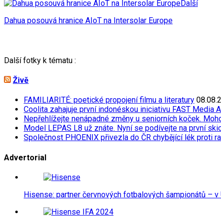
Další
Dahua posouvá hranice AIoT na Intersolar Europe
Další fotky k tématu :
Živě
FAMILIARITÉ: poetické propojení filmu a literatury
08.08.
Coolita zahajuje první indonéskou iniciativu FAST Media 
Nepřehlížejte nenápadné změny u seniorních koček. Moh
Model LEPAS L8 už znáte. Nyní se podívejte na první skicu
Společnost PHOENIX přivezla do ČR chybějící lék proti r
Advertorial
Hisense: partner červnových fotbalových šampionátů – v 