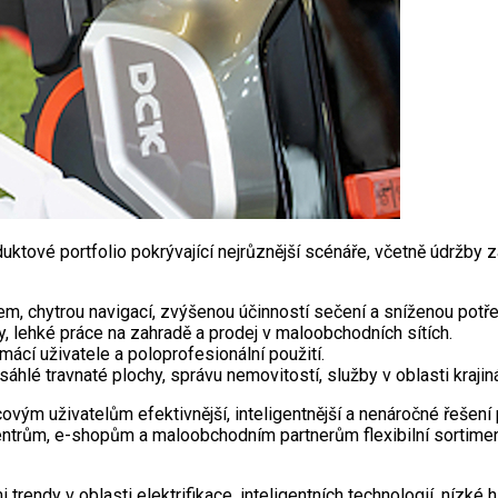
tové portfolio pokrývající nejrůznější scénáře, včetně údržby z
, chytrou navigací, zvýšenou účinností sečení a sníženou potře
, lehké práce na zahradě a prodej v maloobchodních sítích.
cí uživatele a poloprofesionální použití.
áhlé travnaté plochy, správu nemovitostí, služby v oblasti krajin
ým uživatelům efektivnější, inteligentnější a nenáročné řešení p
ntrům, e-shopům a maloobchodním partnerům flexibilní sortiment 
ndy v oblasti elektrifikace, inteligentních technologií, nízké hl