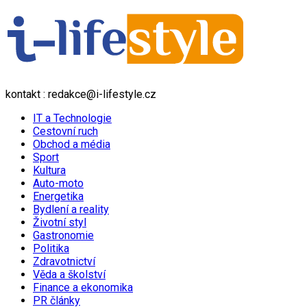
kontakt : redakce@i-lifestyle.cz
IT a Technologie
Cestovní ruch
Obchod a média
Sport
Kultura
Auto-moto
Energetika
Bydlení a reality
Životní styl
Gastronomie
Politika
Zdravotnictví
Věda a školství
Finance a ekonomika
PR články