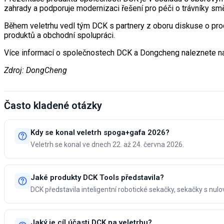
zahrady a podporuje modernizaci řešení pro péči o trávníky smě
Během veletrhu vedl tým DCK s partnery z oboru diskuse o produ
produktů a obchodní spolupráci.
Více informací o společnostech DCK a Dongcheng naleznete n
Zdroj: DongCheng
Často kladené otázky
Kdy se konal veletrh spoga+gafa 2026?
Veletrh se konal ve dnech 22. až 24. června 2026.
Jaké produkty DCK Tools představila?
DCK představila inteligentní robotické sekačky, sekačky s nu
Jaký je cíl účasti DCK na veletrhu?