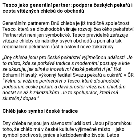
Tesco jako generální partner: podpora českých pekařů i
cesta vítězných chlebů do obchodů
Generálním partnerem Dnů chleba je již tradičně společnost
Tesco, která se dlouhodobě věnuje rozvoji českého pekařství.
Partnerství není jen symbolické, Tesco pravidelně zařazuje
vítězné chleby do nabídky svých obchodů a pomáhá tak
regionálním pekárnám růst a oslovit nové zákazníky.
„Dny chleba jsou pro české pekařství výjimečnou událostí. Je
to místo, kde se potkává tradice s moderními postupy a kde
se ukazuje, jak silné a inovativní české pekařství je,“
říká
Bohumil Hlavatý, výkonný ředitel Svazu pekařů a cukrářů v ČR.
“Velmi si vážíme partnerství s Tesco, které dlouhodobě
podporuje české pekaře a dává prostor vítězným chlebům
dostat se až k zákazníkům. Je to spolupráce, která má
skutečný dopad.”
Chléb jako symbol české tradice
Dny chleba nejsou jen slavnostní událostí. Jsou připomínkou
toho, že chléb má v české kultuře výjimečné místo – jako
symbol poctivosti, práce a každodenního života. Letos