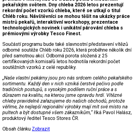
pekařským světem. Dny chleba 2026 letos prezentují
rekordní počet vzorků chleba, které se utkají o titul
Chléb roku. Návštěvníci se mohou těšit na ukázky práce
mistrů pekařů, interaktivní workshopy, prezentace
technologických novinek i unikátní párování chleba s
prémiovými výrobky Tesco Finest.
Součástí programu bude také slavnostní představení vítězů
odborné soutěže Chléb roku 2026, která proběhne několik dní
před samotnou akcí. Odborná porota složená z 25
certifikovaných komisařů letos hodnotila rekordní počet
soutěžních vzorků z celé republiky.
„Naše vlastní pekárny jsou pro nás srdcem celého pekařského
sortimentu. Každý den v nich vzniká čerstvé pečivo podle
tradičních postupů, s vysokým podílem ruční práce a s
důrazem na kvalitu, na kterou jsme opravdu hrdí. Vítězné
chleby pravidelně zařazujeme do našich obchodů, protože
věříme, že nejlepší regionální výrobky mají mít své místo na
pultech a být dostupné všem zákazníkům,“
říká Pavol Halász,
produktový ředitel Tesco Stores ČR.
Obsah článku
Zobrazit