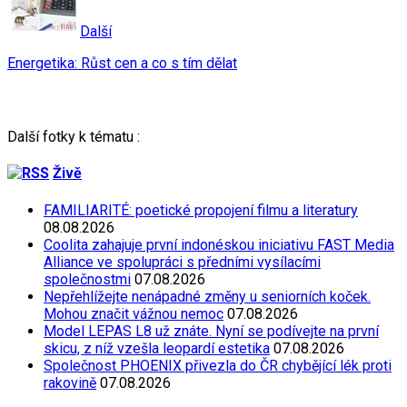
Další
Energetika: Růst cen a co s tím dělat
Další fotky k tématu :
Živě
FAMILIARITÉ: poetické propojení filmu a literatury
08.08.2026
Coolita zahajuje první indonéskou iniciativu FAST Media
Alliance ve spolupráci s předními vysílacími
společnostmi
07.08.2026
Nepřehlížejte nenápadné změny u seniorních koček.
Mohou značit vážnou nemoc
07.08.2026
Model LEPAS L8 už znáte. Nyní se podívejte na první
skicu, z níž vzešla leopardí estetika
07.08.2026
Společnost PHOENIX přivezla do ČR chybějící lék proti
rakovině
07.08.2026