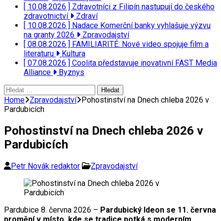
[ 10.08.2026 ]
Zdravotníci z Filipín nastupují do českého
zdravotnictví
Zdraví
[ 10.08.2026 ]
Nadace Komerční banky vyhlašuje výzvu
na granty 2026
Zpravodajství
[ 08.08.2026 ]
FAMILIARITÉ: Nové video spojuje film a
literaturu
Kultura
[ 07.08.2026 ]
Coolita představuje inovativní FAST Media
Alliance
Byznys
Vyhledávání
Home
Zpravodajství
Pohostinství na Dnech chleba 2026 v
Pardubicích
Pohostinství na Dnech chleba 2026 v
Pardubicích
Petr Novák redaktor
Zpravodajství
Pardubice 8. června 2026 –
Pardubický Ideon se 11. června
promění v místo, kde se tradice potká s moderním