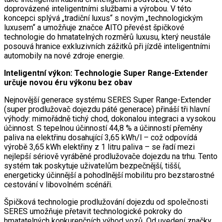
doprovázené inteligentními službami a výrobou. V této
koncepci splývá „tradiční luxus“ s novým „technologickým
luxusem“ a umožňuje značce AITO převést špičkové
technologie do hmatatelných rozměrů luxusu, který neustále
posouvá hranice exkluzivních zážitků při jízdě inteligentními
automobily na nové zdroje energie.
Inteligentní výkon: Technologie Super Range-Extender
určuje novou éru výkonu bez obav
Nejnovější generace systému SERES Super Range-Extender
(super prodlužovač dojezdu páté generace) přináší tři hlavní
výhody: mimořádně tichý chod, dokonalou integraci a vysokou
účinnost. S tepelnou účinností 44,8 % a účinností přeměny
paliva na elektřinu dosahující 3,65 kWh/l – což odpovídá
výrobě 3,65 kWh elektřiny z 1 litru paliva – se řadí mezi
nejlepší sériově vyráběné prodlužovače dojezdu na trhu. Tento
systém tak poskytuje uživatelům bezpečnější, tišší,
energeticky účinnější a pohodlnější mobilitu pro bezstarostné
cestování v libovolném scénáři.
Špičková technologie prodlužování dojezdu od společnosti
SERES umožňuje přetavit technologické pokroky do
hmatatelných konkurenčních výhod vozů. Od uvedení značky