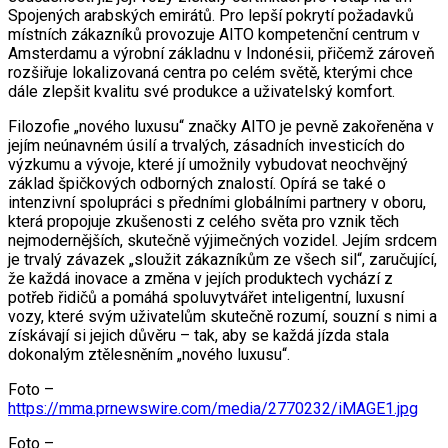
Spojených arabských emirátů. Pro lepší pokrytí požadavků
místních zákazníků provozuje AITO kompetenční centrum v
Amsterdamu a výrobní základnu v Indonésii, přičemž zároveň
rozšiřuje lokalizovaná centra po celém světě, kterými chce
dále zlepšit kvalitu své produkce a uživatelský komfort.
Filozofie „nového luxusu“ značky AITO je pevně zakořeněna v
jejím neúnavném úsilí a trvalých, zásadních investicích do
výzkumu a vývoje, které jí umožnily vybudovat neochvějný
základ špičkových odborných znalostí. Opírá se také o
intenzivní spolupráci s předními globálními partnery v oboru,
která propojuje zkušenosti z celého světa pro vznik těch
nejmodernějších, skutečně výjimečných vozidel. Jejím srdcem
je trvalý závazek „sloužit zákazníkům ze všech sil“, zaručující,
že každá inovace a změna v jejích produktech vychází z
potřeb řidičů a pomáhá spoluvytvářet inteligentní, luxusní
vozy, které svým uživatelům skutečně rozumí, souzní s nimi a
získávají si jejich důvěru – tak, aby se každá jízda stala
dokonalým ztělesněním „nového luxusu“.
Foto –
https://mma.prnewswire.com/media/2770232/iMAGE1.jpg
Foto –