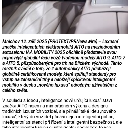
Mnichov 12. září 2025 (PROTEXT/PRNewswire) – Luxusní
značka inteligentních elektromobilů AITO na mezinárodním
autosalonu IAA MOBILITY 2025 oficiálně představila svou
nejnovější globální řadu vozů tvořenou modely AITO 9, AITO 7
a AITO 5, přizpůsobenými pro trh na Blízkém východě. Tento
mezník svědčí o tom, že z automobilky AITO přicházejí
globálně certifikované modely, které splňují standardy pro
vstup na zahraniční trhy a nabízejí špičkovou inteligentní
mobilitu v duchu „nového luxusu“ náročným uživatelům z
celého světa.
V souladu s ideou „inteligence nově určující luxus“ staví
značka AITO nejen na mimořádném výkonu a designu
tradičních luxusních vozidel, ale přináší také ideu „nového
luxusu“, který do vozidel přináší nejen inteligentní pohon,
inteligentní asistenci při řízení a inteligentní bezpečnost, ale
také inteligentní kabinu či inteligentní podvozek, to vše