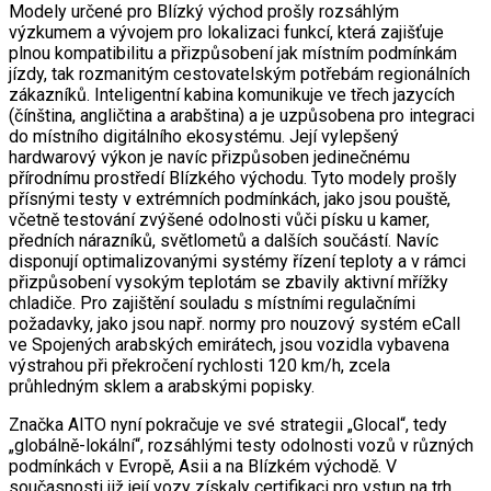
Modely určené pro Blízký východ prošly rozsáhlým
výzkumem a vývojem pro lokalizaci funkcí, která zajišťuje
plnou kompatibilitu a přizpůsobení jak místním podmínkám
jízdy, tak rozmanitým cestovatelským potřebám regionálních
zákazníků. Inteligentní kabina komunikuje ve třech jazycích
(čínština, angličtina a arabština) a je uzpůsobena pro integraci
do místního digitálního ekosystému. Její vylepšený
hardwarový výkon je navíc přizpůsoben jedinečnému
přírodnímu prostředí Blízkého východu. Tyto modely prošly
přísnými testy v extrémních podmínkách, jako jsou pouště,
včetně testování zvýšené odolnosti vůči písku u kamer,
předních nárazníků, světlometů a dalších součástí. Navíc
disponují optimalizovanými systémy řízení teploty a v rámci
přizpůsobení vysokým teplotám se zbavily aktivní mřížky
chladiče. Pro zajištění souladu s místními regulačními
požadavky, jako jsou např. normy pro nouzový systém eCall
ve Spojených arabských emirátech, jsou vozidla vybavena
výstrahou při překročení rychlosti 120 km/h, zcela
průhledným sklem a arabskými popisky.
Značka AITO nyní pokračuje ve své strategii „Glocal“, tedy
„globálně-lokální“, rozsáhlými testy odolnosti vozů v různých
podmínkách v Evropě, Asii a na Blízkém východě. V
současnosti již její vozy získaly certifikaci pro vstup na trh