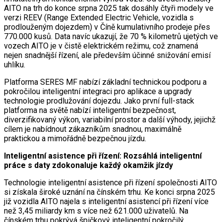
AITO na trh do konce srpna 2025 tak dosáhly čtyři modely ve
verzi REEV (Range Extended Electric Vehicle, vozidla s
prodlouženým dojezdem) v Číně kumulativního prodeje přes
770.000 kusů. Data navíc ukazují, že 70 % kilometrů ujetých ve
vozech AITO je v čistě elektrickém režimu, což znamená
nejen snadnější řízení, ale především účinné snižování emisí
uhlíku.
Platforma SERES MF nabízí základní technickou podporu a
pokročilou inteligentní integraci pro aplikace a upgrady
technologie prodlužování dojezdu. Jako první full-stack
platforma na světě nabízí inteligentní bezpečnost,
diverzifikovaný výkon, variabilní prostor a další výhody, jejichž
cílem je nabídnout zákazníkům snadnou, maximálně
praktickou a mimořádně bezpečnou jízdu.
Inteligentní asistence při řízení: Rozsáhlá inteligentní
práce s daty zdokonaluje každý okamžik jízdy
Technologie inteligentní asistence při řízení společnosti AITO
si získala široké uznání na čínském trhu. Ke konci srpna 2025
již vozidla AITO najela s inteligentní asistencí při řízení více
než 3,45 miliardy km s více než 621.000 uživatelů. Na
čínském trhu pokrývá špičkový inteligentní pokročilý