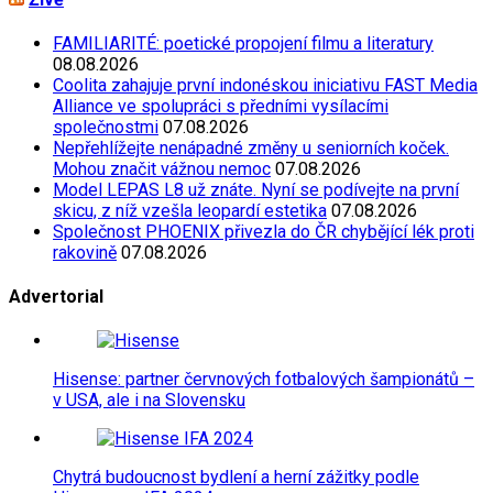
FAMILIARITÉ: poetické propojení filmu a literatury
08.08.2026
Coolita zahajuje první indonéskou iniciativu FAST Media
Alliance ve spolupráci s předními vysílacími
společnostmi
07.08.2026
Nepřehlížejte nenápadné změny u seniorních koček.
Mohou značit vážnou nemoc
07.08.2026
Model LEPAS L8 už znáte. Nyní se podívejte na první
skicu, z níž vzešla leopardí estetika
07.08.2026
Společnost PHOENIX přivezla do ČR chybějící lék proti
rakovině
07.08.2026
Advertorial
Hisense: partner červnových fotbalových šampionátů –
v USA, ale i na Slovensku
Chytrá budoucnost bydlení a herní zážitky podle