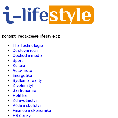
kontakt : redakce@i-lifestyle.cz
IT a Technologie
Cestovní ruch
Obchod a média
Sport
Kultura
Auto-moto
Energetika
Bydlení a reality
Životní styl
Gastronomie
Politika
Zdravotnictví
Věda a školství
Finance a ekonomika
PR články