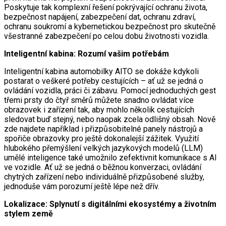
Poskytuje tak komplexní řešení pokrývající ochranu života,
bezpečnost napájení, zabezpečení dat, ochranu zdraví,
ochranu soukromí a kybernetickou bezpečnost pro skutečně
všestranné zabezpečení po celou dobu životnosti vozidla.
Inteligentní kabina: Rozumí vašim potřebám
Inteligentní kabina automobilky AITO se dokáže kdykoli
postarat o veškeré potřeby cestujících – ať už se jedná o
ovládání vozidla, práci či zábavu. Pomocí jednoduchých gest
třemi prsty do čtyř směrů můžete snadno ovládat více
obrazovek i zařízení tak, aby mohlo několik cestujících
sledovat buď stejný, nebo naopak zcela odlišný obsah. Nově
zde najdete například i přizpůsobitelné panely nástrojů a
spořiče obrazovky pro ještě dokonalejší zážitek. Využití
hlubokého přemýšlení velkých jazykových modelů (LLM)
umělé inteligence také umožnilo zefektivnit komunikace s AI
ve vozidle. Ať už se jedná o běžnou konverzaci, ovládání
chytrých zařízení nebo individuálně přizpůsobené služby,
jednoduše vám porozumí ještě lépe než dřív.
Lokalizace: Splynutí s digitálními ekosystémy a životním
stylem země