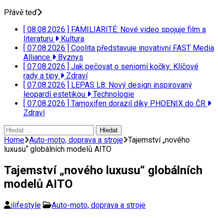
Přávě teď
[ 08.08.2026 ]
FAMILIARITÉ: Nové video spojuje film a
literaturu
Kultura
[ 07.08.2026 ]
Coolita představuje inovativní FAST Media
Alliance
Byznys
[ 07.08.2026 ]
Jak pečovat o seniorní kočky: Klíčové
rady a tipy
Zdraví
[ 07.08.2026 ]
LEPAS L8: Nový design inspirovaný
leopardí estetikou
Technologie
[ 07.08.2026 ]
Tamoxifen dorazil díky PHOENIX do ČR
Zdraví
Vyhledávání
Home
Auto-moto, doprava a stroje
Tajemství „nového
luxusu“ globálních modelů AITO
Tajemství „nového luxusu“ globálních
modelů AITO
ilifestyle
Auto-moto, doprava a stroje