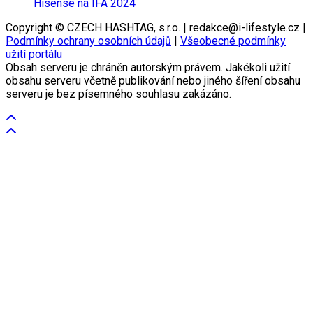
Hisense na IFA 2024
Copyright © CZECH HASHTAG, s.r.o. | redakce@i-lifestyle.cz |
Podmínky ochrany osobních údajů
|
Všeobecné podmínky
užití portálu
Obsah serveru je chráněn autorským právem. Jakékoli užití
obsahu serveru včetně publikování nebo jiného šíření obsahu
serveru je bez písemného souhlasu zakázáno.