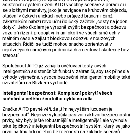
asistenční systém řízení AITO všechny scénáře a poradí si i
se složitými manévry, jako je navigace na kruhovém objezdu,
otáčení v úzkých uličkách nebo průjezd branami, čímž
zákazníkům nabízí revoluční řidičský zážitek „cesty na jeden
dotyk“. Jeho úkolem je výrazně zvýšit bezpečnost a odezvu
vozu při řízení, propojit vnímání okolí ve všech směrech v
reálném čase a zajistit bleskovou odezvu v nouzových
situacích. Řidiči se tudíž mohou snadno zorientovat v
nejrůznějších náročných podmínkách a cestovat skutečně bez
starostí.
Společnost AITO již zahájila ověřovací testy svých
inteligentních asistenčních funkcí v zahraničí, aby tak přinesla
výhody výjimečné, vysoce bezpečné inteligentní mobility také
uživatelům na Blízkém východě.
Inteligentní bezpečnost: Komplexní pokrytí všech
scénářů a celého životního cyklu vozidla
Značka AITO pevně věří, že „tím nejvyšším luxusem je
bezpečnost“. Nejenže vylepšila pasivní i aktivní bezpečnostní
prvky, aby byly ještě robustnější a inteligentnější, ale vyvinula
také špičkový inteligentní bezpečnostní systém, který se jako
první na trhu řídí pojetím bezpečnosti na základě scénářů.