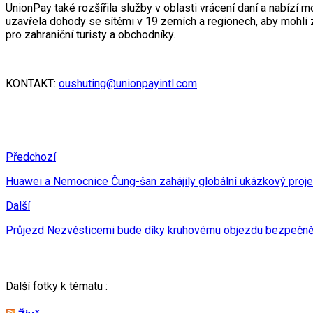
UnionPay také rozšířila služby v oblasti vrácení daní a nabízí m
uzavřela dohody se sítěmi v 19 zemích a regionech, aby mohli 
pro zahraniční turisty a obchodníky.
KONTAKT:
oushuting@unionpayintl.com
Předchozí
Huawei a Nemocnice Čung-šan zahájily globální ukázkový projekt
Další
Průjezd Nezvěsticemi bude díky kruhovému objezdu bezpečně
Další fotky k tématu :