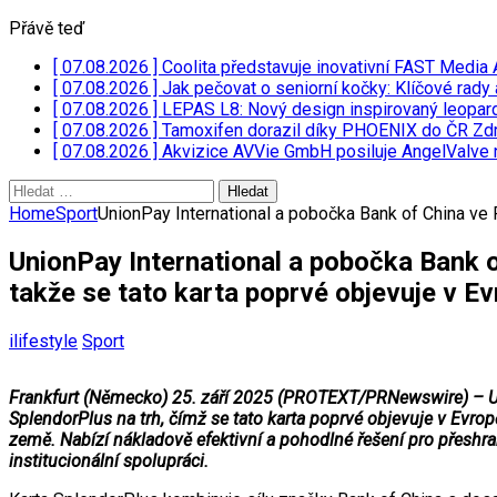
Přávě teď
[ 07.08.2026 ]
Coolita představuje inovativní FAST Media 
[ 07.08.2026 ]
Jak pečovat o seniorní kočky: Klíčové rady 
[ 07.08.2026 ]
LEPAS L8: Nový design inspirovaný leopar
[ 07.08.2026 ]
Tamoxifen dorazil díky PHOENIX do ČR
Zdr
[ 07.08.2026 ]
Akvizice AVVie GmbH posiluje AngelValve 
Vyhledávání
Home
Sport
UnionPay International a pobočka Bank of China ve F
UnionPay International a pobočka Bank o
takže se tato karta poprvé objevuje v E
ilifestyle
Sport
Frankfurt (Německo) 25. září 2025 (PROTEXT/PRNewswire) – Uni
SplendorPlus na trh, čímž se tato karta poprvé objevuje v Evrop
země. Nabízí nákladově efektivní a pohodlné řešení pro přeshran
institucionální spolupráci.