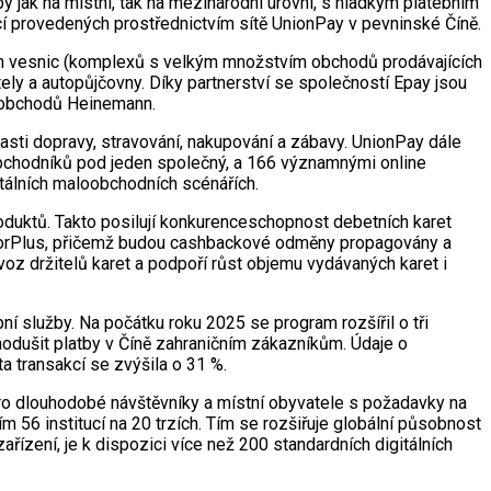
 jak na místní, tak na mezinárodní úrovni, s hladkým platebním
í provedených prostřednictvím sítě UnionPay v pevninské Číně.
vých vesnic (komplexů s velkým množstvím obchodů prodávajících
ely a autopůjčovny. Díky partnerství se společností Epay jsou
h obchodů Heinemann.
lasti dopravy, stravování, nakupování a zábavy. UnionPay dále
h obchodníků pod jeden společný, a 166 významnými online
itálních maloobchodních scénářích.
oduktů. Takto posilují konkurenceschopnost debetních karet
ndorPlus, přičemž budou cashbackové odměny propagovány a
oz držitelů karet a podpoří růst objemu vydávaných karet i
ní služby. Na počátku roku 2025 se program rozšířil o tři
dnodušit platby v Číně zahraničním zákazníkům. Údaje o
a transakcí se zvýšila o 31 %.
pro dlouhodobé návštěvníky a místní obyvatele s požadavky na
m 56 institucí na 20 trzích. Tím se rozšiřuje globální působnost
ařízení, je k dispozici více než 200 standardních digitálních