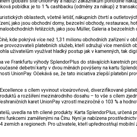
hem globální sítě UnionPay a nabízí zákazníkům pohodlné nákupy
ková pobídka: je to 1 % cashbacku (odměny za nákup) z transakc
ristických oblastech, včetně letišť, nákupních čtvrtí a outleto
zení, jako jsou obchodní domy, bezcelní obchody, restaurace, hot
aloobchodních řetězcích, jako jsou Müller, Galeria a bezcelníc
 Číně, kde pokrývá více než 1,31 milionu obchodních zařízení v ob
line provozovateli platebních služeb, kteří sdružují více menšíc
ohla uživatelům využívat hladký postup jak v kamenných, tak dig
na ve Frankfurtu výhody SplendorPlus do stávajících karetních pr
u současné debetní karty v dvou měnách povýšeny na kartu Sple
ti UnionPay. Očekává se, že tato iniciativa zlepší platební prov
Excellence s cílem vyvinout víceúrovňové, diverzifikované plateb
í produktů a rozšíření mezinárodního dosahu – to vše s cílem zje
řeshraničních karet UnionPay vzrostl meziročně o 103 % a hodnot
lů, uvedla na trh cílené produkty. Karta SplendorPlus, určená 
ými funkcemi zaměřenými na Čínu. Nyní je nabízena prostřednictví
 zemích a regionech. Pro uživatele, kteří upřednostňují mobilní z