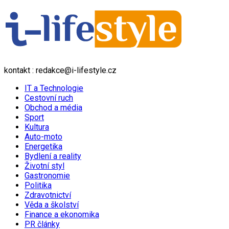
kontakt : redakce@i-lifestyle.cz
IT a Technologie
Cestovní ruch
Obchod a média
Sport
Kultura
Auto-moto
Energetika
Bydlení a reality
Životní styl
Gastronomie
Politika
Zdravotnictví
Věda a školství
Finance a ekonomika
PR články