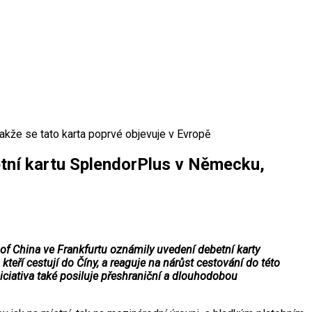
akže se tato karta poprvé objevuje v Evropě
etní kartu SplendorPlus v Německu,
f China ve Frankfurtu oznámily uvedení debetní karty
eří cestují do Číny, a reaguje na nárůst cestování do této
iciativa také posiluje přeshraniční a dlouhodobou