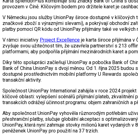
Karta SplendorPlus kombinuje sílu značky Bank of China s dosa
provozem v Číně. Klíčovým bodem pro držitele karet je cashbac
V Německu jsou služby UnionPay široce dostupné v klíčových tu
značkové zboží s výraznými slevami), a pokrývají obchodní zaří
platby pomocí QR kódu od UnionPay přijímány také ve velkých m
V rámci iniciativy
Project Excellence
je karta široce přijímána v
zvyšuje svou užitečnost tím, že uzavřela partnerství s 213 off
platformami, aby podpořila přijímání mezinárodních karet a pom
Díky této spolupráci začleňují UnionPay a pobočka Bank of Chi
Bank of China UnionPay s dvojí měnou. Od 1. října 2025 budo
dostupné prostřednictvím mobilní platformy U Rewards společnos
transakční aktivity.
Společnost UnionPay International zahájila v roce 2024 projekt 
klíčové oblasti: vylepšení scénářů přijímání plateb, zkvalitněn
transakcích odrážejí účinnost programu: objem zahraničních a p
Aby společnost UnionPay vyhověla různorodým potřebám uživate
přeshraniční platby, slučuje globální akceptaci s optimalizovan
UnionPay, která nyní zahrnuje stovky milionů karet vydaných v 84
peněženek UnionPay pro použití na 37 trzích.