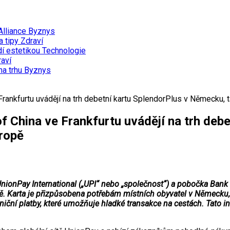
Alliance
Byznys
a tipy
Zdraví
dí estetikou
Technologie
aví
na trhu
Byznys
rankfurtu uvádějí na trh debetní kartu SplendorPlus v Německu, t
f China ve Frankfurtu uvádějí na trh deb
vropě
onPay International („UPI“ nebo „společnost“) a pobočka Bank o
ě. Karta je přizpůsobena potřebám místních obyvatel v Německu, kt
iční platby, které umožňuje hladké transakce na cestách. Tato in