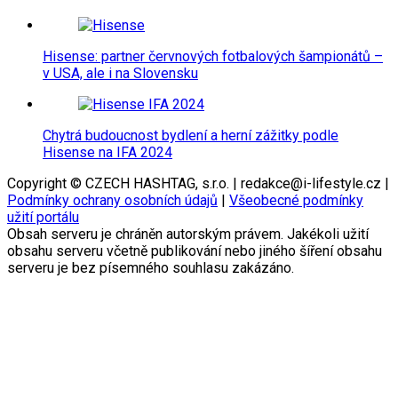
Hisense: partner červnových fotbalových šampionátů –
v USA, ale i na Slovensku
Chytrá budoucnost bydlení a herní zážitky podle
Hisense na IFA 2024
Copyright © CZECH HASHTAG, s.r.o. | redakce@i-lifestyle.cz |
Podmínky ochrany osobních údajů
|
Všeobecné podmínky
užití portálu
Obsah serveru je chráněn autorským právem. Jakékoli užití
obsahu serveru včetně publikování nebo jiného šíření obsahu
serveru je bez písemného souhlasu zakázáno.