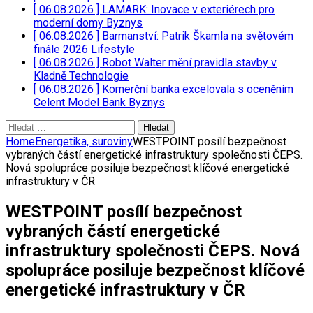
[ 06.08.2026 ]
LAMARK: Inovace v exteriérech pro
moderní domy
Byznys
[ 06.08.2026 ]
Barmanství: Patrik Škamla na světovém
finále 2026
Lifestyle
[ 06.08.2026 ]
Robot Walter mění pravidla stavby v
Kladně
Technologie
[ 06.08.2026 ]
Komerční banka excelovala s oceněním
Celent Model Bank
Byznys
Vyhledávání
Home
Energetika, suroviny
WESTPOINT posílí bezpečnost
vybraných částí energetické infrastruktury společnosti ČEPS.
Nová spolupráce posiluje bezpečnost klíčové energetické
infrastruktury v ČR
WESTPOINT posílí bezpečnost
vybraných částí energetické
infrastruktury společnosti ČEPS. Nová
spolupráce posiluje bezpečnost klíčové
energetické infrastruktury v ČR