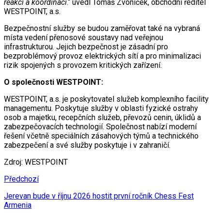
reakci a koordinaci
.“ uvedl Tomáš Zvoníček, obchodní ředitel
WESTPOINT, a.s.
Bezpečnostní služby se budou zaměřovat také na vybraná
místa vedení přenosové soustavy nad veřejnou
infrastrukturou. Jejich bezpečnost je zásadní pro
bezproblémový provoz elektrických sítí a pro minimalizaci
rizik spojených s provozem kritických zařízení.
O společnosti WESTPOINT:
WESTPOINT, a.s. je poskytovatel služeb komplexního facility
managementu. Poskytuje služby v oblasti fyzické ostrahy
osob a majetku, recepčních služeb, převozů cenin, úklidů a
zabezpečovacích technologií. Společnost nabízí moderní
řešení včetně speciálních zásahových týmů a technického
zabezpečení a své služby poskytuje i v zahraničí.
Zdroj: WESTPOINT
Předchozí
Jerevan bude v říjnu 2026 hostit první ročník Chess Fest
Armenia