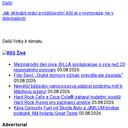
Další
Jak skloubit práci a rodičovství: klíč je v rovnováze, ne v
dokonalosti
Další fotky k tématu :
Živě
Mezinárodní den piva: BILLA spolupracuje s více než 20
regionálními pivovary
05.08.2026
Filip Šejvl: „Druhé domovy ožívají, pravidla ale zaspala.“
05.08.2026
Největší běžecko-canicrossová událost podzimu míří k
Máchovu jezeru!
05.08.2026
Hard Rock Cafe a Coca-Cola® zahajují hudební soutěž
Hard Rock Rising pro začínající umělce
05.08.2026
Káva Curiosity Fuel od Škoda Auto a JABLUM boduje
podruhé. Má hvězdu Great Taste
05.08.2026
Advertorial