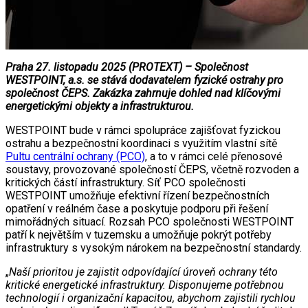
Praha 27. listopadu 2025 (PROTEXT) – Společnost
WESTPOINT, a.s. se stává dodavatelem fyzické ostrahy pro
společnost ČEPS. Zakázka zahrnuje dohled nad klíčovými
energetickými objekty a infrastrukturou.
WESTPOINT bude v rámci spolupráce zajišťovat fyzickou
ostrahu a bezpečnostní koordinaci s využitím vlastní sítě
Pultu centrální ochrany (PCO)
, a to v rámci celé přenosové
soustavy, provozované společností ČEPS, včetně rozvoden a
kritických částí infrastruktury. Síť PCO společnosti
WESTPOINT umožňuje efektivní řízení bezpečnostních
opatření v reálném čase a poskytuje podporu při řešení
mimořádných situací. Rozsah PCO společnosti WESTPOINT
patří k největším v tuzemsku a umožňuje pokrýt potřeby
infrastruktury s vysokým nárokem na bezpečnostní standardy.
„
Naší prioritou je zajistit odpovídající úroveň ochrany této
kritické energetické infrastruktury. Disponujeme potřebnou
technologií i organizační kapacitou, abychom zajistili rychlou