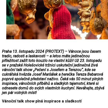
Praha 13. listopadu 2024 (PROTEXT) – Vánoce jsou časem
tradic, radosti a laskavosti – a letos máte jedinečnou
příležitost zažít toto kouzlo na vlastní kůži! Už 23. listopadu
se v pražské Holešovické tržnici uskuteční jedinečná živá
vánoční talk show „Pečení s Josefem a Terezou“, kde se
cukrářská hvězda Josef Maršálek a herečka Tereza Bebarová
poprvé společně představí naživo. Čeká vás 50 minut plných
inspirace, vánočních příběhů a sladkých tajemství, které si
odnesete domů do svých vlastních kuchyní. Neváhejte, zbývá
jen pár volných míst!
Vánoční talk show plná inspirace a sladkostí