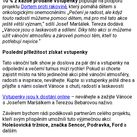
10 % z každé prodané vstupenky
poputuje na podporu
projektu
Dortem proti rakovině
, který pomáhá dětem s
onkologickými onemocněními.
„Pečení je radost, ale když
touto radostí můžeme pomoci dětem, má pro mě tato akce
ještě větší význam,“
sdílí Josef Maršálek. Tereza dodává:
„Vánoce jsou o laskavosti a sdílení. Díky této akci si můžeme
užít vánoční atmosféru a zároveň pomoci těm, kteří to
potřebují nejvíce.“
Poslední příležitost získat vstupenky
Tato vánoční talk show je doslova za pár dní a vstupenky na
odpolední a večerní turnus mizí rychle! Pokud si chcete
zajistit místo na této jedinečné akci plné vánoční atmosféry,
radosti a inspirace, neváhejte. Kupte si vstupenky ještě dnes a
přijďte s námi oslavit Vánoce s chutí, radostí a laskavostí.
Vstupenky jsou k dostání online
– neváhejte a zažijte Vánoce
s Josefem Maršálkem a Terezou Bebarovou naživo.
Závěrem bychom rádi poděkovali partnerům celého projektu,
kteří svým přispěním umožnili tuto výjimečnou akci:
Holešovická tržnice, značka Sencor, Podravka, Ford
a
dalším.