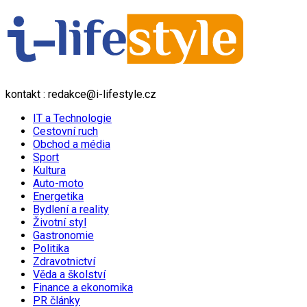
kontakt : redakce@i-lifestyle.cz
IT a Technologie
Cestovní ruch
Obchod a média
Sport
Kultura
Auto-moto
Energetika
Bydlení a reality
Životní styl
Gastronomie
Politika
Zdravotnictví
Věda a školství
Finance a ekonomika
PR články