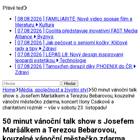
Přávě teď
[ 08.08.2026 ]
FAMILIARITÉ: Nové video spojuje film a
literaturu
Kultura
[ 07.08.2026 ]
Coolita představuje inovativní FAST Media
Alliance
Byznys
[ 07.08.2026 ]
Jak pečovat o seniorní kočky: Klíčové
rady a tipy
Zdraví
[ 07.08.2026 ]
LEPAS L8: Nový design inspirovaný
leopardí estetikou
Technologie
[ 07.08.2026 ]
Tamoxifen dorazil díky PHOENIX do ČR
Zdraví
Vyhledávání
Home
Média, společnost a životní styl
50 minut vánoční talk
show s Josefem Maršálkem a Terezou Bebarovou, kouzelné
vánoční městečko zdarma, koncert Ilony Csákové a
charitativní rozměr – vše v sobotu 23. listopadu!
50 minut vánoční talk show s Josefem
Maršálkem a Terezou Bebarovou,
kouzelné vánoční městečko zdarma,