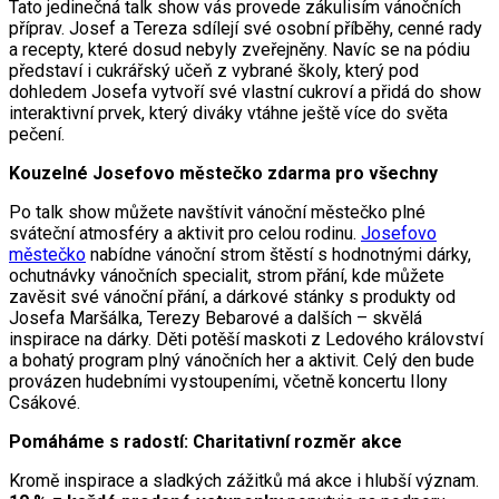
Tato jedinečná talk show vás provede zákulisím vánočních
příprav. Josef a Tereza sdílejí své osobní příběhy, cenné rady
a recepty, které dosud nebyly zveřejněny. Navíc se na pódiu
představí i cukrářský učeň z vybrané školy, který pod
dohledem Josefa vytvoří své vlastní cukroví a přidá do show
interaktivní prvek, který diváky vtáhne ještě více do světa
pečení.
Kouzelné Josefovo městečko zdarma pro všechny
Po talk show můžete navštívit vánoční městečko plné
sváteční atmosféry a aktivit pro celou rodinu.
Josefovo
městečko
nabídne vánoční strom štěstí s hodnotnými dárky,
ochutnávky vánočních specialit, strom přání, kde můžete
zavěsit své vánoční přání, a dárkové stánky s produkty od
Josefa Maršálka, Terezy Bebarové a dalších – skvělá
inspirace na dárky. Děti potěší maskoti z Ledového království
a bohatý program plný vánočních her a aktivit. Celý den bude
provázen hudebními vystoupeními, včetně koncertu Ilony
Csákové.
Pomáháme s radostí: Charitativní rozměr akce
Kromě inspirace a sladkých zážitků má akce i hlubší význam.