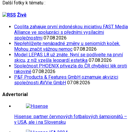
Další fotky k tématu :
Živě
Coolita zahajuje první indonéskou iniciativu FAST Media
Alliance ve spolupráci s předními vysílacími
společnostmi
07.08.2026
Nepřehlížejte nenápadné změny u seniorních koček.
Mohou značit vážnou nemoc
07.08.2026
Model LEPAS L8 už znáte. Nyní se podívejte na první
skicu, z níž vzešla leopardí estetika
07.08.2026
Společnost PHOENIX přivezla do ČR chybějící lék proti
rakovině
07.08.2026
P&F Products & Features GmbH oznamuje akvizici
společnosti AVVie GmbH
07.08.2026
Advertorial
Hisense: partner červnových fotbalových šampionátů –
v USA, ale i na Slovensku