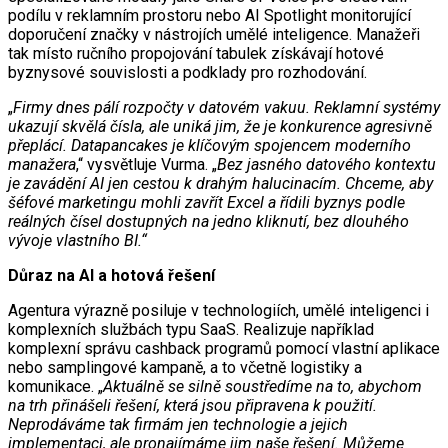
podílu v reklamním prostoru nebo AI Spotlight monitorující
doporučení značky v nástrojích umělé inteligence. Manažeři
tak místo ručního propojování tabulek získávají hotové
byznysové souvislosti a podklady pro rozhodování.
„
Firmy dnes pálí rozpočty v datovém vakuu. Reklamní systémy
ukazují skvělá čísla, ale uniká jim, že je konkurence agresivně
přeplácí. Datapancakes je klíčovým spojencem moderního
manažera
,“ vysvětluje Vurma. „
Bez jasného datového kontextu
je zavádění AI jen cestou k drahým halucinacím. Chceme, aby
šéfové marketingu mohli zavřít Excel a řídili byznys podle
reálných čísel dostupných na jedno kliknutí, bez dlouhého
vývoje vlastního BI.“
Důraz na AI a hotová řešení
Agentura výrazně posiluje v technologiích, umělé inteligenci i
komplexních službách typu SaaS. Realizuje například
komplexní správu cashback programů pomocí vlastní aplikace
nebo samplingové kampaně, a to včetně logistiky a
komunikace. „
Aktuálně se silně soustředíme na to, abychom
na trh přinášeli řešení, která jsou připravena k použití.
Neprodáváme tak firmám jen technologie a jejich
implementaci, ale pronajímáme jim naše řešení. Můžeme