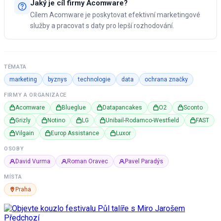
Jaký je cíl firmy Acomware?
Cílem Acomware je poskytovat efektivní marketingové
služby a pracovat s daty pro lepší rozhodování.
TÉMATA
marketing
byznys
technologie
data
ochrana značky
FIRMY A ORGANIZACE
Acomware
Blueglue
Datapancakes
O2
Sconto
Grizly
Notino
LG
Unibail-Rodamco-Westfield
FAST
Vilgain
Europ Assistance
Luxor
OSOBY
David Vurma
Roman Oravec
Pavel Paradýs
MÍSTA
Praha
Předchozí