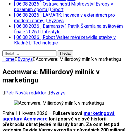
[ 06.08.2026 ]
Ostrava hostí Mistrovství Evropy v
požárním sportu
Sport
[ 06.08.2026 ]
LAMARK: Inovace v exteriérech pro
moderní domy
Byznys
[ 06.08.2026 ]
Barmanství: Patrik Škamla na světovém
finále 2026
Lifestyle
[ 06.08.2026 ]
Robot Walter mění pravidla stavby v
Kladně
Technologie
Vyhledávání
Home
Byznys
Acomware: Miliardový milník v marketingu
Acomware: Miliardový milník v
marketingu
Petr Novák redaktor
Byznys
Praha 11. května 2026 –
Fullservisová
marketingová
agentura Acomware
loni poprvé ve své historii
překročila obrat jedné miliardy korun. Za osm let pod
vedením Davida Vurmy vyrostla z původních 200 milionů