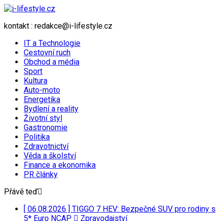
kontakt : redakce@i-lifestyle.cz
IT a Technologie
Cestovní ruch
Obchod a média
Sport
Kultura
Auto-moto
Energetika
Bydlení a reality
Životní styl
Gastronomie
Politika
Zdravotnictví
Věda a školství
Finance a ekonomika
PR články
Přávě teď
[ 06.08.2026 ]
TIGGO 7 HEV: Bezpečné SUV pro rodiny s
5* Euro NCAP
Zpravodajství