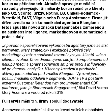
korun na pětinásobek. Aktuálně spravuje mediální
rozpočty převyšující tři miliardy korun ročně pro klienty
jako O2, Sconto, Grizly, Notino, LG, Unibail-Rodamco-
Westfield, FAST, Vilgain nebo Europ Assistance. Firma již
dříve uvedla na trh komunikační agenturu Blueglue a
letos spustila novou značku Datapancakes zaměřenou
na business intelligence, marketingovou automatizaci a
práci s daty.
„
Z původně specializované výkonnostní agentury jsme se stali
partnerem, který strategicky i exekučně pokrývá celý
marketingový mix a současně rozumí byznysu klientů. Jde o
cílenou evoluci. Dnes disponujeme silnými kompetencemi od
nákupu médií a správy sociálních sítí přes práci s influencery
až po datovou analytiku. Všechny kreativní a produkční
aktivity jsme oddělili pod značku Blueglue. Výrazně jsme
posílili mediální oddělení v segmentu OOH a TV a postavili
expertní Customer Retention tým pro implementaci CDP
platforem, jako je Bloomreach Engagement
,“ říká David Vurma,
který Acomware vede od roku 2018.
Fullservis mění trh, firmy spojují dodavatele
Acomware dnes nabízí služby na úrovni velkých globálních