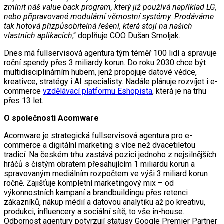
zmínit náš value back program, který již používá například LG,
nebo připravované modulární věrnostní systémy. Prodáváme
tak hotová přizpůsobitelná řešení, která stojí na našich
vlastních aplikacích
,“ doplňuje COO Dušan Smoljak.
Dnes má fullservisová agentura tým téměř 100 lidí a spravuje
roční spendy přes 3 miliardy korun. Do roku 2030 chce být
multidisciplinárním hubem, jenž propojuje datové vědce,
kreativce, stratégy i AI specialisty. Nadále plánuje rozvíjet i e-
commerce
vzdělávací platformu Eshopista
, která je na trhu
přes 13 let.
O společnosti Acomware
Acomware je strategická fullservisová agentura pro e-
commerce a digitální marketing s více než dvacetiletou
tradicí. Na českém trhu zastává pozici jednoho z nejsilnějších
hráčů s čistým obratem přesahujícím 1 miliardu korun a
spravovaným mediálním rozpočtem ve výši 3 miliard korun
ročně. Zajišťuje kompletní marketingový mix – od
výkonnostních kampaní a brandbuildingu přes retenci
zákazníků, nákup médií a datovou analytiku až po kreativu,
produkci, influencery a sociální sítě, to vše in-house.
Odbornost agentury potvrzují statusy Google Premier Partner