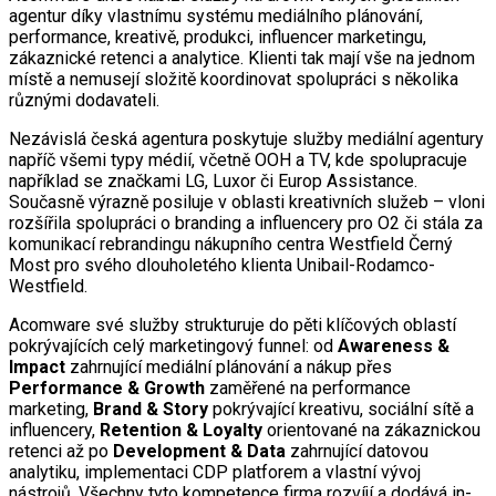
agentur díky vlastnímu systému mediálního plánování,
performance, kreativě, produkci, influencer marketingu,
zákaznické retenci a analytice. Klienti tak mají vše na jednom
místě a nemusejí složitě koordinovat spolupráci s několika
různými dodavateli.
Nezávislá česká agentura poskytuje služby mediální agentury
napříč všemi typy médií, včetně OOH a TV, kde spolupracuje
například se značkami LG, Luxor či Europ Assistance.
Současně výrazně posiluje v oblasti kreativních služeb – vloni
rozšířila spolupráci o branding a influencery pro O2 či stála za
komunikací rebrandingu nákupního centra Westfield Černý
Most pro svého dlouholetého klienta Unibail-Rodamco-
Westfield.
Acomware své služby strukturuje do pěti klíčových oblastí
pokrývajících celý marketingový funnel: od
Awareness &
Impact
zahrnující mediální plánování a nákup přes
Performance & Growth
zaměřené na performance
marketing,
Brand & Story
pokrývající kreativu, sociální sítě a
influencery,
Retention & Loyalty
orientované na zákaznickou
retenci až po
Development & Data
zahrnující datovou
analytiku, implementaci CDP platforem a vlastní vývoj
nástrojů. Všechny tyto kompetence firma rozvíjí a dodává in-