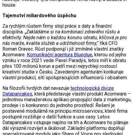
house.
Tajemství miliardového úspěchu
Za rychlým růstem firmy stojí práce s daty a finanční
disciplína. „
Zakládáme si na kombinaci zdravého růstu a
efektivity. Nejde nám o každou korunu obratu, klíčová je pro
nás marže, kvalita služeb a udržitelnost firmy
,“ říká CFO
Roman Oravec. Růst podporují i již zmíněné vlastní značky
Acomware.
Komunikační agentura Blueglue
, kterou od jejího
vzniku v roce 2021 vede Pavel Paradýs, letos míří k obratu
přes 100 milionů korun a patří mezi nejrychleji rostoucí
kreativní studia v Česku. Zavedeným agenturám konkuruje
vlastní produkcí, sítí spolupracujících influencerů i obsahem.
Na filozofii tvrdých dat navazuje
technologická divize
Datapancakes
, která představuje vlastní produkt Acomware –
jednotnou manažerskou aplikaci propojující data z marketingu,
prodeje i o konkurenci do jednoho prostředí. Řešení je
postavené modulárně na principu microservices, které firma
postupně rozšiřuje o další funkce a use casy. Letos
Datapancakes vstupuje naplno na trh a Acomware ho plánuje
dál výrazně rozvíjet a škálovat. Základní platformu doplňují
specializované moduly jako Share of Voice pro sledování