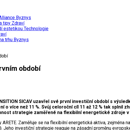
Alliance
Byznys
a tipy
Zdraví
dí estetikou
Technologie
aví
na trhu
Byznys
dobí
rvním období
ITION SICAV uzavřel své první investiční období s výsledky
 o více než 11 %. Svůj celoroční cíl 11 až 12 % tak splnil z
pnost strategie zaměřené na flexibilní energetické zdroj
ny ARETE. Zaměřuje se na flexibilní energetická aktiva, zejména 
. Jeho investiční strategie reaguje na zásadní proměnu evropské 