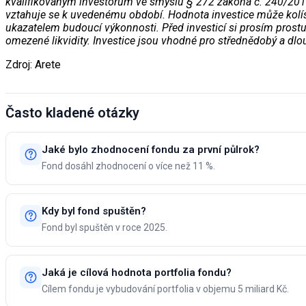
kvalifikovaným investorům ve smyslu § 272 zákona č. 240/2013
vztahuje se k uvedenému období. Hodnota investice může kolísa
ukazatelem budoucí výkonnosti. Před investicí si prosím prostud
omezené likvidity. Investice jsou vhodné pro střednědobý a dl
Zdroj: Arete
Často kladené otázky
Jaké bylo zhodnocení fondu za první půlrok?
Fond dosáhl zhodnocení o více než 11 %.
Kdy byl fond spuštěn?
Fond byl spuštěn v roce 2025.
Jaká je cílová hodnota portfolia fondu?
Cílem fondu je vybudování portfolia v objemu 5 miliard Kč.