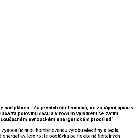
 nad plánem. Za prvních šest měsíců, od zahájení úpisu v
hruba za polovinu času a v ročním vyjádření se zatím
e v současném evropském energetickém prostředí.
na vysoce účinnou kombinovanou výrobu elektřiny a tepla,
energetiky, kde roste poptávka po flexibilně řiditelných