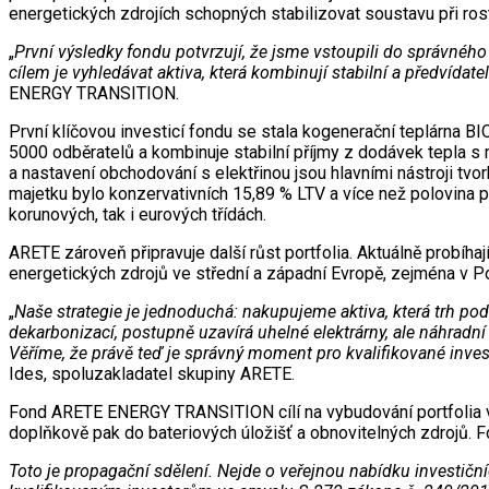
energetických zdrojích schopných stabilizovat soustavu při ros
„
První výsledky fondu potvrzují, že jsme vstoupili do správného
cílem je vyhledávat aktiva, která kombinují stabilní a předvídate
ENERGY TRANSITION.
První klíčovou investicí fondu se stala kogenerační teplárna B
5000 odběratelů a kombinuje stabilní příjmy z dodávek tepla s mož
a nastavení obchodování s elektřinou jsou hlavními nástroji t
majetku bylo konzervativních 15,89 % LTV a více než polovina p
korunových, tak i eurových třídách.
ARETE zároveň připravuje další růst portfolia. Aktuálně probíhaj
energetických zdrojů ve střední a západní Evropě, zejména v Po
„
Naše strategie je jednoduchá: nakupujeme aktiva, která trh pod
dekarbonizací, postupně uzavírá uhelné elektrárny, ale náhradní
Věříme, že právě teď je správný moment pro kvalifikované investor
Ides, spoluzakladatel skupiny ARETE.
Fond ARETE ENERGY TRANSITION cílí na vybudování portfolia v ob
doplňkově pak do bateriových úložišť a obnovitelných zdrojů. F
Toto je propagační sdělení. Nejde o veřejnou nabídku investič