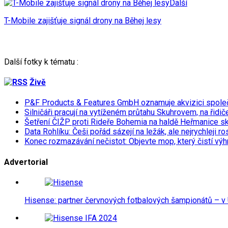
Další
T-Mobile zajišťuje signál drony na Běhej lesy
Další fotky k tématu :
Živě
P&F Products & Features GmbH oznamuje akvizici spol
Silničáři pracují na vytíženém průtahu Skuhrovem, na řidič
Šetření ČIŽP proti Rideře Bohemia na haldě Heřmanice s
Data Rohlíku: Češi pořád sázejí na ležák, ale nejrychleji r
Konec rozmazávání nečistot: Objevte mop, který čistí výh
Advertorial
Hisense: partner červnových fotbalových šampionátů – v 