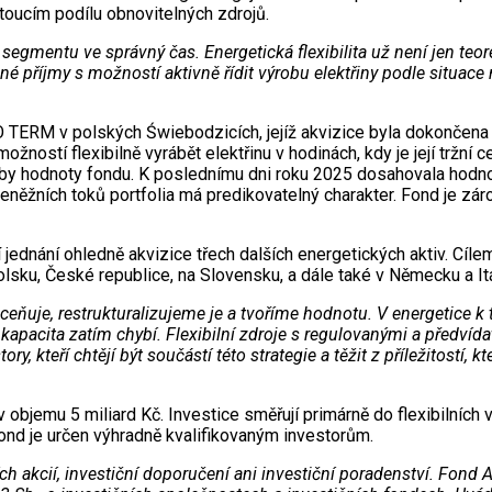
toucím podílu obnovitelných zdrojů.
 segmentu ve správný čas. Energetická flexibilita už není jen teo
lné příjmy s možností aktivně řídit výrobu elektřiny podle situace 
IO TERM v polských Świebodzicích, jejíž akvizice byla dokončena 
ností flexibilně vyrábět elektřinu v hodinách, kdy je její tržní ce
vorby hodnoty fondu. K poslednímu dni roku 2025 dosahovala hodno
eněžních toků portfolia má predikovatelný charakter. Fond je zá
í jednání ohledně akvizice třech dalších energetických aktiv. Cíle
lsku, České republice, na Slovensku, a dále také v Německu a Itál
ceňuje, restrukturalizujeme je a tvoříme hodnotu. V energetice k 
 kapacita zatím chybí. Flexibilní zdroje s regulovanými a předvída
y, kteří chtějí být součástí této strategie a těžit z příležitostí,
jemu 5 miliard Kč. Investice směřují primárně do flexibilních vý
ond je určen výhradně kvalifikovaným investorům.
ních akcií, investiční doporučení ani investiční poradenství. F