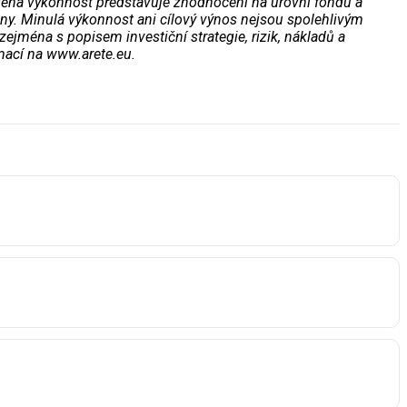
děná výkonnost představuje zhodnocení na úrovni fondu a
ny. Minulá výkonnost ani cílový výnos nejsou spolehlivým
ejména s popisem investiční strategie, rizik, nákladů a
mací na www.arete.eu.