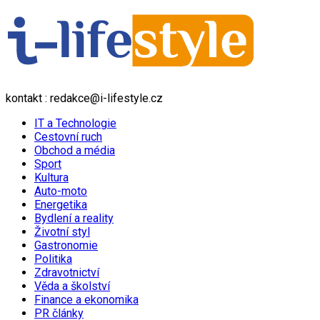
kontakt : redakce@i-lifestyle.cz
IT a Technologie
Cestovní ruch
Obchod a média
Sport
Kultura
Auto-moto
Energetika
Bydlení a reality
Životní styl
Gastronomie
Politika
Zdravotnictví
Věda a školství
Finance a ekonomika
PR články