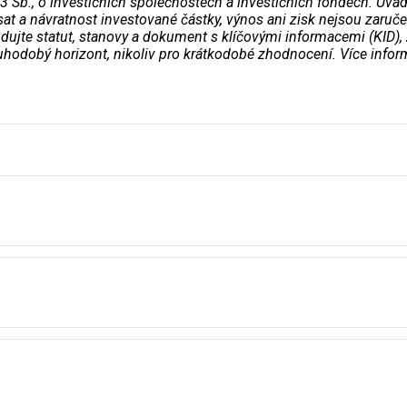
 Sb., o investičních společnostech a investičních fondech. Uvá
t a návratnost investované částky, výnos ani zisk nejsou zaruče
ujte statut, stanovy a dokument s klíčovými informacemi (KID), z
ouhodobý horizont, nikoliv pro krátkodobé zhodnocení. Více infor