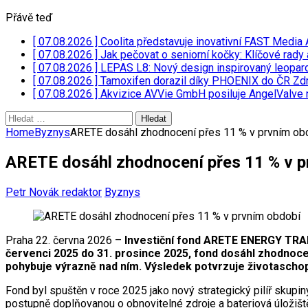
Přávě teď
[ 07.08.2026 ]
Coolita představuje inovativní FAST Media 
[ 07.08.2026 ]
Jak pečovat o seniorní kočky: Klíčové rady 
[ 07.08.2026 ]
LEPAS L8: Nový design inspirovaný leopar
[ 07.08.2026 ]
Tamoxifen dorazil díky PHOENIX do ČR
Zdr
[ 07.08.2026 ]
Akvizice AVVie GmbH posiluje AngelValve 
Vyhledávání
Home
Byznys
ARETE dosáhl zhodnocení přes 11 % v prvním ob
ARETE dosáhl zhodnocení přes 11 % v p
Petr Novák redaktor
Byznys
Praha 22. června 2026 –
Investiční fond ARETE ENERGY TRANS
červenci 2025 do 31. prosince 2025, fond dosáhl zhodnocení
pohybuje výrazně nad ním. Výsledek potvrzuje životascho
Fond byl spuštěn v roce 2025 jako nový strategický pilíř skupi
postupně doplňovanou o obnovitelné zdroje a bateriová úložiště