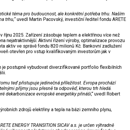
retické téma pro budoucnost, ale konkrétní potřeba trhu. Naším
na trhu,
“ uvedl Martin Pacovský, investiční ředitel fondu ARETE
v říjnu 2025. Zařízení zásobuje teplem a elektřinou více než
na nejatraktivnější. Aktivní řízení výroby, optimalizace provozu
ta aktiv ve správě fondu 820 milionů Kč. Bankovní zadlužení
roveň otevřen pro vstup kvalifikovaným investorům jak v
m je postupně vybudovat diverzifikované portfolio flexibilních
ii.
tomu teď přistupuje jedinečná příležitost. Evropa prochází
telnými příjmy jsou přesně ta odpověď, kterou trh hledá.
 které dekarbonizace evropské energetiky přináší
,“ uvedl Robert
robních zdrojů elektřiny a tepla na bázi zemního plynu,
ond ARETE ENERGY TRANSITION SICAV a.s. je určen výhradně