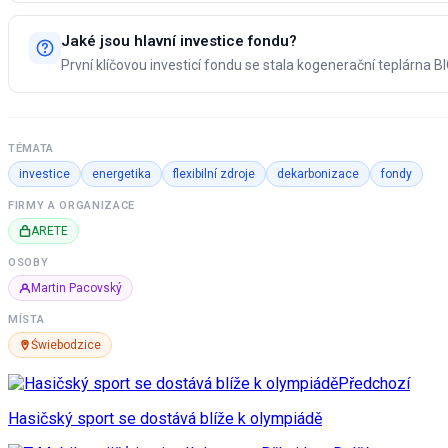
Jaké jsou hlavní investice fondu?
První klíčovou investicí fondu se stala kogenerační teplárna 
TÉMATA
investice
energetika
flexibilní zdroje
dekarbonizace
fondy
FIRMY A ORGANIZACE
ARETE
OSOBY
Martin Pacovský
MÍSTA
Świebodzice
Předchozí
Hasičský sport se dostává blíže k olympiádě