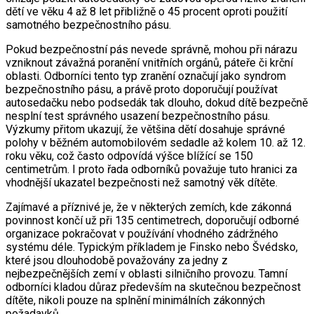
dětí ve věku 4 až 8 let přibližně o 45 procent oproti použití
samotného bezpečnostního pásu.
Pokud bezpečnostní pás nevede správně, mohou při nárazu
vzniknout závažná poranění vnitřních orgánů, páteře či krční
oblasti. Odborníci tento typ zranění označují jako syndrom
bezpečnostního pásu, a právě proto doporučují používat
autosedačku nebo podsedák tak dlouho, dokud dítě bezpečně
nesplní test správného usazení bezpečnostního pásu.
Výzkumy přitom ukazují, že většina dětí dosahuje správné
polohy v běžném automobilovém sedadle až kolem 10. až 12.
roku věku, což často odpovídá výšce blížící se 150
centimetrům. I proto řada odborníků považuje tuto hranici za
vhodnější ukazatel bezpečnosti než samotný věk dítěte.
Zajímavé a příznivé je, že v některých zemích, kde zákonná
povinnost končí už při 135 centimetrech, doporučují odborné
organizace pokračovat v používání vhodného zádržného
systému déle. Typickým příkladem je Finsko nebo Švédsko,
které jsou dlouhodobě považovány za jedny z
nejbezpečnějších zemí v oblasti silničního provozu. Tamní
odborníci kladou důraz především na skutečnou bezpečnost
dítěte, nikoli pouze na splnění minimálních zákonných
požadavků.