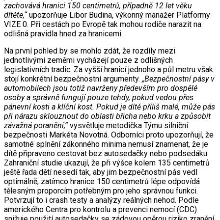
zachovává hranici 150 centimetrů, případně 12 let věku
dítěte,“
upozorňuje Libor Budina, výkonný manažer Platformy
VIZE 0. Při cestách po Evropě tak mohou rodiče narazit na
odlišná pravidla hned za hranicemi.
Na první pohled by se mohlo zdát, že rozdíly mezi
jednotlivými zeměmi vycházejí pouze z odlišných
legislativních tradic. Za vyšší hranicí jednoho a půl metru však
stojí konkrétní bezpečnostní argumenty.
„Bezpečnostní pásy v
automobilech jsou totiž navrženy především pro dospělé
osoby a správně fungují pouze tehdy, pokud vedou přes
pánevní kosti a klíční kost. Pokud je dítě příliš malé, může pás
při nárazu sklouznout do oblasti břicha nebo krku a způsobit
závažná poranění,“
vysvětluje metodička Týmu silniční
bezpečnosti Markéta Novotná. Odborníci proto upozorňují, že
samotné splnění zákonného minima nemusí znamenat, že je
dítě připraveno cestovat bez autosedačky nebo podsedáku.
Zahraniční studie ukazují, že při výšce kolem 135 centimetrů
ještě řada dětí nesedí tak, aby jim bezpečnostní pás vedl
optimálně, zatímco hranice 150 centimetrů lépe odpovídá
tělesným proporcím potřebným pro jeho správnou funkci.
Potvrzují to i crash testy a analýzy reálných nehod. Podle
amerického Centra pro kontrolu a prevenci nemocí (CDC)
snižuje použití autosedačky se zádovou opěrou riziko zranění