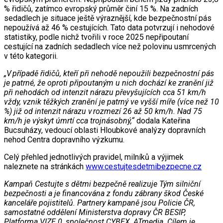
% řidičů, zatímco evropský průměr činí 15 %. Na zadních
sedadlech je situace ještě výraznější, kde bezpečnostní pás
nepoužívá až 46 % cestujících. Tato data potvrzují i nehodové
statistiky, podle nichž tvořili v roce 2025 nepřipoutaní
cestující na zadních sedadlech více než polovinu usmrcených
v této kategorii.
„V případě řidičů, kteří při nehodě nepoužili bezpečnostní pás
je patrné, že oproti připoutaným u nich dochází ke zranění již
při nehodách od intenzit nárazu převyšujících cca 51 km/h
vždy, vznik těžkých zranění je patrný ve vyšší míře (více než 10
%) již od intenzit nárazu v rozmezí 26 až 50 km/h. Nad 75
km/h je výskyt úmrtí cca trojnásobný,“
dodala Kateřina
Bucsuházy, vedoucí oblasti Hloubkové analýzy dopravních
nehod Centra dopravního výzkumu.
Celý přehled jednotlivých pravidel, milníků a výjimek
naleznete na stránkách
www.cestujtesdetmibezpecne.cz
Kampaň Cestujte s dětmi bezpečně realizuje Tým silniční
bezpečnosti a je financována z fondu zábrany škod České
kanceláře pojistitelů. Partnery kampaně jsou Policie ČR,
samostatné oddělení Ministerstva dopravy ČR BESIP,
Platforma VIZE 0, společnost CYBEX, ATmedia. Cílem je