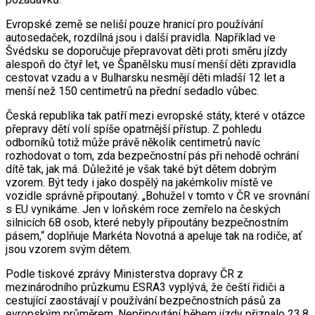
Evropské země se neliší pouze hranicí pro používání
autosedaček, rozdílná jsou i další pravidla. Například ve
Švédsku se doporučuje přepravovat děti proti směru jízdy
alespoň do čtyř let, ve Španělsku musí menší děti zpravidla
cestovat vzadu a v Bulharsku nesmějí děti mladší 12 let a
menší než 150 centimetrů na přední sedadlo vůbec.
Česká republika tak patří mezi evropské státy, které v otázce
přepravy dětí volí spíše opatrnější přístup. Z pohledu
odborníků totiž může právě několik centimetrů navíc
rozhodovat o tom, zda bezpečnostní pás při nehodě ochrání
dítě tak, jak má. Důležité je však také být dětem dobrým
vzorem. Být tedy i jako dospělý na jakémkoliv místě ve
vozidle správně připoutaný. „Bohužel v tomto v ČR ve srovnání
s EU vynikáme. Jen v loňském roce zemřelo na českých
silnicích 68 osob, které nebyly připoutány bezpečnostním
pásem,“ doplňuje Markéta Novotná a apeluje tak na rodiče, ať
jsou vzorem svým dětem.
Podle tiskové zprávy Ministerstva dopravy ČR z
mezinárodního průzkumu ESRA3 vyplývá, že čeští řidiči a
cestující zaostávají v používání bezpečnostních pásů za
evropským průměrem. Nepřipoutání během jízdy přiznalo 23,8