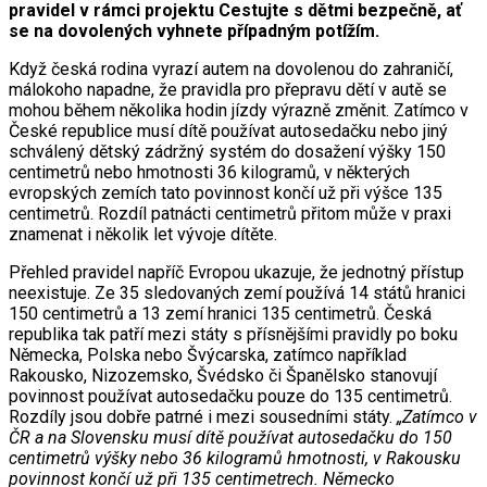
pravidel v rámci projektu Cestujte s dětmi bezpečně, ať
se na dovolených vyhnete případným potížím.
Když česká rodina vyrazí autem na dovolenou do zahraničí,
málokoho napadne, že pravidla pro přepravu dětí v autě se
mohou během několika hodin jízdy výrazně změnit. Zatímco v
České republice musí dítě používat autosedačku nebo jiný
schválený dětský zádržný systém do dosažení výšky 150
centimetrů nebo hmotnosti 36 kilogramů, v některých
evropských zemích tato povinnost končí už při výšce 135
centimetrů. Rozdíl patnácti centimetrů přitom může v praxi
znamenat i několik let vývoje dítěte.
Přehled pravidel napříč Evropou ukazuje, že jednotný přístup
neexistuje. Ze 35 sledovaných zemí používá 14 států hranici
150 centimetrů a 13 zemí hranici 135 centimetrů. Česká
republika tak patří mezi státy s přísnějšími pravidly po boku
Německa, Polska nebo Švýcarska, zatímco například
Rakousko, Nizozemsko, Švédsko či Španělsko stanovují
povinnost používat autosedačku pouze do 135 centimetrů.
Rozdíly jsou dobře patrné i mezi sousedními státy.
„Zatímco v
ČR a na Slovensku musí dítě používat autosedačku do 150
centimetrů výšky nebo 36 kilogramů hmotnosti, v Rakousku
povinnost končí už při 135 centimetrech. Německo