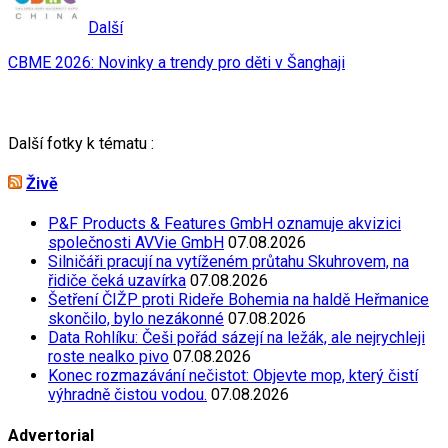
Další
CBME 2026: Novinky a trendy pro děti v Šanghaji
Další fotky k tématu :
Živě
P&F Products & Features GmbH oznamuje akvizici
společnosti AVVie GmbH
07.08.2026
Silničáři pracují na vytíženém průtahu Skuhrovem, na
řidiče čeká uzavírka
07.08.2026
Šetření ČIŽP proti Rideře Bohemia na haldě Heřmanice
skončilo, bylo nezákonné
07.08.2026
Data Rohlíku: Češi pořád sázejí na ležák, ale nejrychleji
roste nealko pivo
07.08.2026
Konec rozmazávání nečistot: Objevte mop, který čistí
výhradně čistou vodou.
07.08.2026
Advertorial