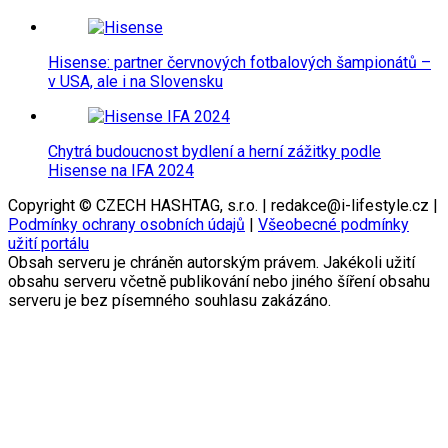
Hisense: partner červnových fotbalových šampionátů –
v USA, ale i na Slovensku
Chytrá budoucnost bydlení a herní zážitky podle
Hisense na IFA 2024
Copyright © CZECH HASHTAG, s.r.o. | redakce@i-lifestyle.cz |
Podmínky ochrany osobních údajů
|
Všeobecné podmínky
užití portálu
Obsah serveru je chráněn autorským právem. Jakékoli užití
obsahu serveru včetně publikování nebo jiného šíření obsahu
serveru je bez písemného souhlasu zakázáno.