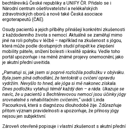
bechtěreviků České republiky a UNIFY ČR. Přidalo se i
Národní centrum ošetřovatelství a nelékařských
zdravotnických oborů a nově také Česká asociace
ergoterapeutů (ČAE).
Osudy pacientů a jejich příběhy přinášejí konkrétní zkušenosti
z každodenního života s nemocí. Aktuálně se zaměřují mimo
jiné na roli pohybu v léčbě – například na zkušenost s jógou,
která může podle dostupných studií přispět ke zlepšení
mobility páteře, snížení bolesti i kvalitě spánku. Vedle toho
portál upozorňuje i na méně známé projevy onemocnění, jako
je akutní přední uveitida.
„Pamatuji si, jak jsem si poprvé rozložila podložku v obýváku.
Byla jsem plná odhodlání, že tentokrát u cvičení opravdu
vydržím. Nevyšlo to hned, ale jóga si mě nakonec získala.
Dnes podložku vytahuji téměř každý den – a ráda. Ukazuje se
navíc, že u pacientů s Bechtěrevovou nemocí jsou účinky jógy
srovnatelné s rehabilitačním cvičením,“
uvádí Linda
Pacourková, která s diagnózou dlouhodobě žije. Zdůrazňuje
přitom význam pravidelnosti a upozorňuje, že přínosy jógy
nejsou jen subjektivní.
Zároveň otevřeně popisuje i vlastní zkušenost s akutní přední