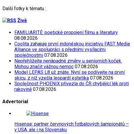
Další fotky k tématu :
Živě
FAMILIARITÉ: poetické propojení filmu a literatury
08.08.2026
Coolita zahajuje první indonéskou iniciativu FAST Media
Alliance ve spolupráci s předními vysílacími
společnostmi
07.08.2026
Nepřehlížejte nenápadné změny u seniorních koček.
Mohou značit vážnou nemoc
07.08.2026
Model LEPAS L8 už znáte. Nyní se podívejte na první
skicu, z níž vzešla leopardí estetika
07.08.2026
Společnost PHOENIX přivezla do ČR chybějící lék proti
rakovině
07.08.2026
Advertorial
Hisense: partner červnových fotbalových šampionátů –
v USA, ale i na Slovensku