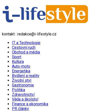
kontakt : redakce@i-lifestyle.cz
IT a Technologie
Cestovní ruch
Obchod a média
Sport
Kultura
Auto-moto
Energetika
Bydlení a reality
Životní styl
Gastronomie
Politika
Zdravotnictví
Věda a školství
Finance a ekonomika
PR články