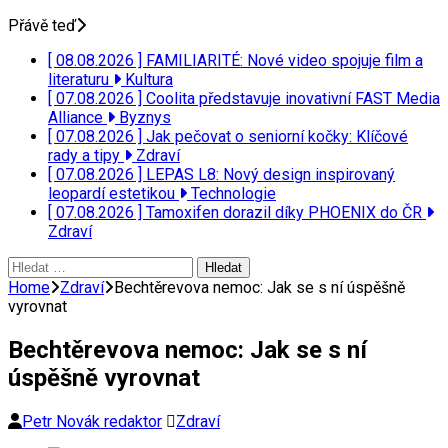
Přávě teď
[ 08.08.2026 ]
FAMILIARITÉ: Nové video spojuje film a
literaturu
Kultura
[ 07.08.2026 ]
Coolita představuje inovativní FAST Media
Alliance
Byznys
[ 07.08.2026 ]
Jak pečovat o seniorní kočky: Klíčové
rady a tipy
Zdraví
[ 07.08.2026 ]
LEPAS L8: Nový design inspirovaný
leopardí estetikou
Technologie
[ 07.08.2026 ]
Tamoxifen dorazil díky PHOENIX do ČR
Zdraví
Vyhledávání
Home
Zdraví
Bechtěrevova nemoc: Jak se s ní úspěšně
vyrovnat
Bechtěrevova nemoc: Jak se s ní
úspěšně vyrovnat
Petr Novák redaktor
Zdraví