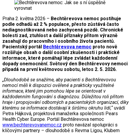
Praha 2. května 2026 –
Bechtěrevova nemoc postihuje
podle odhadů až 2 % populace, přesto zůstává často
nediagnostikovaná nebo zachycená pozdě. Chronické
bolesti zad, ztuhlost a další příznaky přitom výrazně
zasahují do pracovního i osobního života pacientů.
Pacientský portál
Bechtěrevova nemoc
proto nově
rozšiřuje obsah o další osobní zkušenosti i praktické
informace, které pomáhají lépe zvládat každodenní
dopady onemocnění. Světový den Bechtěrevovy nemoci
připadá na první květnovou sobotu, letos 2. 5. 2026.
„Dlouhodobě se snažíme, aby pacienti s Bechtěrevovou
nemocí měli k dispozici ověřené a prakticky využitelné
informace, které jim pomohou lépe se orientovat v
každodenním fungování s diagnózou. Důležitou roli přitom
hraje i propojování odborných a pacientských organizací, díky
kterému se informace dostávají k širšímu okruhu lidí,“
uvádí
Petra Hájková, projektová manažerka společnosti Pears
Health Cyber Europe. Portál Bechtěrevova nemoc
www.bechterevovanemoc.cz
proto navázal spolupráci s
klíčovými partnery – dlouhodobě s Revma Ligou, Klubem