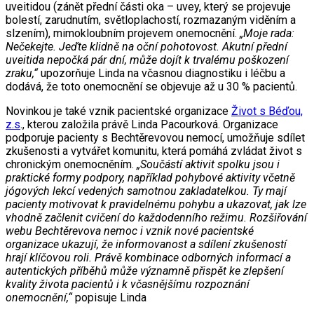
uveitidou (zánět přední části oka – uvey, který se projevuje
bolestí, zarudnutím, světloplachostí, rozmazaným viděním a
slzením), mimokloubním projevem onemocnění.
„Moje rada:
Nečekejte. Jeďte klidně na oční pohotovost. Akutní přední
uveitida nepočká pár dní, může dojít k trvalému poškození
zraku,“
upozorňuje Linda na včasnou diagnostiku i léčbu a
dodává, že toto onemocnění se objevuje až u 30 % pacientů.
Novinkou je také vznik pacientské organizace
Život s Béďou,
z.s
., kterou založila právě Linda Pacourková. Organizace
podporuje pacienty s Bechtěrevovou nemocí, umožňuje sdílet
zkušenosti a vytvářet komunitu, která pomáhá zvládat život s
chronickým onemocněním.
„Součástí aktivit spolku jsou i
praktické formy podpory, například pohybové aktivity včetně
jógových lekcí vedených samotnou zakladatelkou. Ty mají
pacienty motivovat k pravidelnému pohybu a ukazovat, jak lze
vhodně začlenit cvičení do každodenního režimu. Rozšiřování
webu Bechtěrevova nemoc i vznik nové pacientské
organizace ukazují, že informovanost a sdílení zkušeností
hrají klíčovou roli. Právě kombinace odborných informací a
autentických příběhů může významně přispět ke zlepšení
kvality života pacientů i k včasnějšímu rozpoznání
onemocnění,“
popisuje Linda