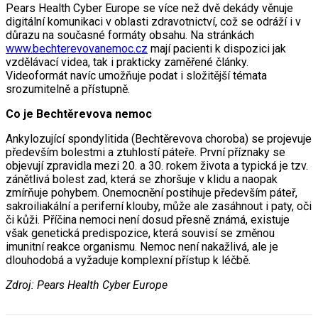
Pears Health Cyber Europe se více než dvě dekády věnuje
digitální komunikaci v oblasti zdravotnictví, což se odráží i v
důrazu na současné formáty obsahu. Na stránkách
www.bechterevovanemoc.cz
mají pacienti k dispozici jak
vzdělávací videa, tak i prakticky zaměřené články.
Videoformát navíc umožňuje podat i složitější témata
srozumitelně a přístupně.
Co je Bechtěrevova nemoc
Ankylozující spondylitida (Bechtěrevova choroba) se projevuje
především bolestmi a ztuhlostí páteře. První příznaky se
objevují zpravidla mezi 20. a 30. rokem života a typická je tzv.
zánětlivá bolest zad, která se zhoršuje v klidu a naopak
zmírňuje pohybem. Onemocnění postihuje především páteř,
sakroiliakální a periferní klouby, může ale zasáhnout i paty, oči
či kůži. Příčina nemoci není dosud přesně známá, existuje
však genetická predispozice, která souvisí se změnou
imunitní reakce organismu. Nemoc není nakažlivá, ale je
dlouhodobá a vyžaduje komplexní přístup k léčbě.
Zdroj: Pears Health Cyber Europe