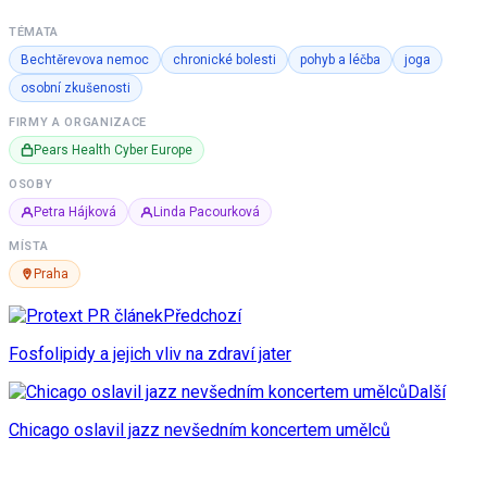
TÉMATA
Bechtěrevova nemoc
chronické bolesti
pohyb a léčba
joga
osobní zkušenosti
FIRMY A ORGANIZACE
Pears Health Cyber Europe
OSOBY
Petra Hájková
Linda Pacourková
MÍSTA
Praha
Předchozí
Fosfolipidy a jejich vliv na zdraví jater
Další
Chicago oslavil jazz nevšedním koncertem umělců