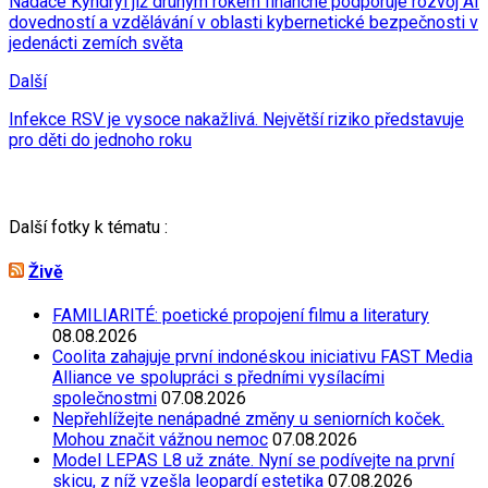
Nadace Kyndryl již druhým rokem finančně podporuje rozvoj AI
dovedností a vzdělávání v oblasti kybernetické bezpečnosti v
jedenácti zemích světa
Další
Infekce RSV je vysoce nakažlivá. Největší riziko představuje
pro děti do jednoho roku
Další fotky k tématu :
Živě
FAMILIARITÉ: poetické propojení filmu a literatury
08.08.2026
Coolita zahajuje první indonéskou iniciativu FAST Media
Alliance ve spolupráci s předními vysílacími
společnostmi
07.08.2026
Nepřehlížejte nenápadné změny u seniorních koček.
Mohou značit vážnou nemoc
07.08.2026
Model LEPAS L8 už znáte. Nyní se podívejte na první
skicu, z níž vzešla leopardí estetika
07.08.2026