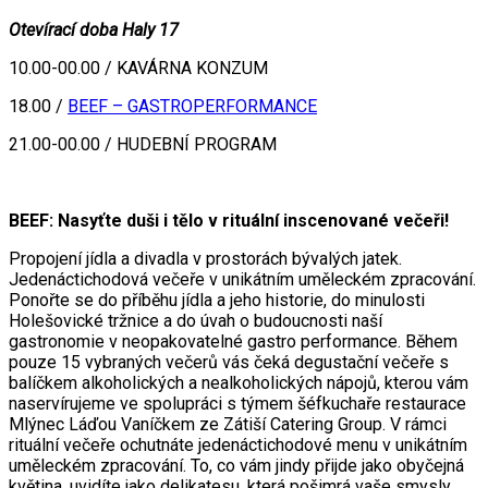
Otevírací doba Haly 17
10.00-00.00 / KAVÁRNA KONZUM
18.00 /
BEEF – GASTROPERFORMANCE
21.00-00.00 / HUDEBNÍ PROGRAM
BEEF: Nasyťte duši i tělo v rituální inscenované večeři!
Propojení jídla a divadla v prostorách bývalých jatek.
Jedenáctichodová večeře v unikátním uměleckém zpracování.
Ponořte se do příběhu jídla a jeho historie, do minulosti
Holešovické tržnice a do úvah o budoucnosti naší
gastronomie v neopakovatelné gastro performance. Během
pouze 15 vybraných večerů vás čeká degustační večeře s
balíčkem alkoholických a nealkoholických nápojů, kterou vám
naservírujeme ve spolupráci s týmem šéfkuchaře restaurace
Mlýnec Láďou Vaníčkem ze Zátiší Catering Group. V rámci
rituální večeře ochutnáte jedenáctichodové menu v unikátním
uměleckém zpracování. To, co vám jindy přijde jako obyčejná
květina, uvidíte jako delikatesu, která pošimrá vaše smysly.