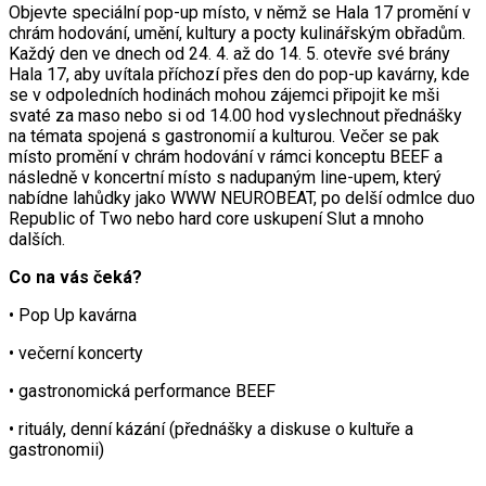
Objevte speciální pop-up místo, v němž se Hala 17 promění v
chrám hodování, umění, kultury a pocty kulinářským obřadům.
Každý den ve dnech od 24. 4. až do 14. 5. otevře své brány
Hala 17, aby uvítala příchozí přes den do pop-up kavárny, kde
se v odpoledních hodinách mohou zájemci připojit ke mši
svaté za maso nebo si od 14.00 hod vyslechnout přednášky
na témata spojená s gastronomií a kulturou. Večer se pak
místo promění v chrám hodování v rámci konceptu BEEF a
následně v koncertní místo s nadupaným line-upem, který
nabídne lahůdky jako WWW NEUROBEAT, po delší odmlce duo
Republic of Two nebo hard core uskupení Slut a mnoho
dalších.
Co na vás čeká?
• Pop Up kavárna
• večerní koncerty
• gastronomická performance BEEF
• rituály, denní kázání (přednášky a diskuse o kultuře a
gastronomii)