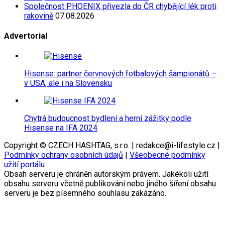
Společnost PHOENIX přivezla do ČR chybějící lék proti
rakovině
07.08.2026
Advertorial
Hisense: partner červnových fotbalových šampionátů –
v USA, ale i na Slovensku
Chytrá budoucnost bydlení a herní zážitky podle
Hisense na IFA 2024
Copyright © CZECH HASHTAG, s.r.o. | redakce@i-lifestyle.cz |
Podmínky ochrany osobních údajů
|
Všeobecné podmínky
užití portálu
Obsah serveru je chráněn autorským právem. Jakékoli užití
obsahu serveru včetně publikování nebo jiného šíření obsahu
serveru je bez písemného souhlasu zakázáno.