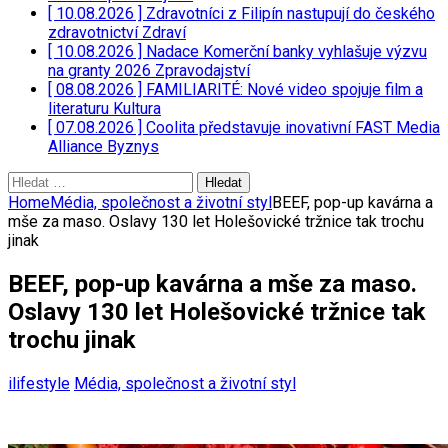
[ 10.08.2026 ]
Zdravotníci z Filipín nastupují do českého
zdravotnictví
Zdraví
[ 10.08.2026 ]
Nadace Komerční banky vyhlašuje výzvu
na granty 2026
Zpravodajství
[ 08.08.2026 ]
FAMILIARITÉ: Nové video spojuje film a
literaturu
Kultura
[ 07.08.2026 ]
Coolita představuje inovativní FAST Media
Alliance
Byznys
Vyhledávání
Home
Média, společnost a životní styl
BEEF, pop-up kavárna a
mše za maso. Oslavy 130 let Holešovické tržnice tak trochu
jinak
BEEF, pop-up kavárna a mše za maso.
Oslavy 130 let Holešovické tržnice tak
trochu jinak
ilifestyle
Média, společnost a životní styl