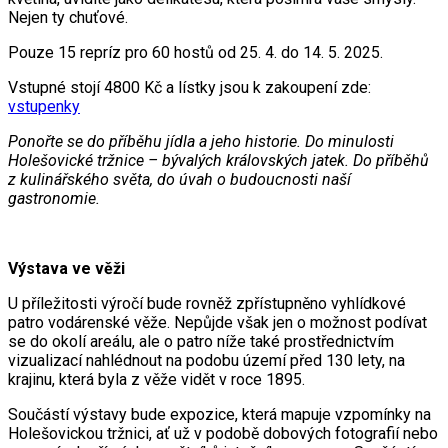
Nejen ty chuťové.
Pouze 15 repríz pro 60 hostů od 25. 4. do 14. 5. 2025.
Vstupné stojí 4800 Kč a lístky jsou k zakoupení zde:
vstupenky
Ponořte se do příběhu jídla a jeho historie. Do minulosti
Holešovické tržnice – bývalých královských jatek. Do příběhů
z kulinářského světa, do úvah o budoucnosti naší
gastronomie.
Výstava ve věži
U příležitosti výročí bude rovněž zpřístupněno vyhlídkové
patro vodárenské věže. Nepůjde však jen o možnost podívat
se do okolí areálu, ale o patro níže také prostřednictvím
vizualizací nahlédnout na podobu území před 130 lety, na
krajinu, která byla z věže vidět v roce 1895.
Součástí výstavy bude expozice, která mapuje vzpomínky na
Holešovickou tržnici, ať už v podobě dobových fotografií nebo