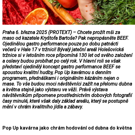
Praha 6. března 2025 (PROTEXT) – Chcete prožít mši za
maso od kazatele Kryštofa Bartoše? Pak nepropásněte BEEF.
Ojedinělou gastro performance pouze po dobu patnácti
večerů v Hale 17 v tržnici! Bývalý jateční areál Holešovická
tržnice si v letošním roce připomíná 130 let od svého založení
a oslavy budou probíhat po celý rok. V hlavní roli se však
představí ojedinělý koncept gastro performance BEEF se
spoustou kvalitní hudby, Pop Up kavárnou s denním
programem, přednáškami i originálním kázáním nejen o
mase. To vše budou moci návštěvníci zažít na přelomu dubna
a května stejně jako výstavu ve věži. Právě výstava
návštěvníkům připomene prostřednictvím dobových fotografií
časy minulé, které však daly základ areálu, který se postupně
mění v chrám kvalitního jídla a zábavy.
Pop Up kavárna jako chrám hodování od dubna do května