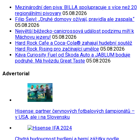
Mezinárodní den piva: BILLA spolupracuje s více než 20
regionálními pivovary
05.08.2026
Filip Šejvl: „Druhé domovy ožívají, pravidla ale zaspala.“
05.08.2026
Největší běžecko-canicrossová událost podzimu míří k
Máchovu jezeru!
05.08.2026
Hard Rock Cafe a Coca-Cola® zahajují hudební soutěž
Hard Rock Rising pro začínající umělce
05.08.2026
Káva Curiosity Fuel od Škoda Auto a JABLUM boduje
podruhé. Má hvězdu Great Taste
05.08.2026
Advertorial
Hisense: partner červnových fotbalových šampionátů –
v USA, ale i na Slovensku
Chytrá budoucnost bydlení a herní zážitky podle