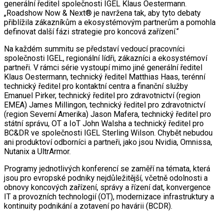
generální ředitel společnosti IGEL Klaus Oestermann.
„Roadshow Now & Next® je navržena tak, aby tyto debaty
přiblížila zákazníkům a ekosystémovým partnerům a pomohla
definovat další fázi strategie pro koncová zařízení.“
Na každém summitu se představí vedoucí pracovníci
společnosti IGEL, regionální lídři, zákazníci a ekosystémoví
partneři. V rámci série vystoupí mimo jiné generální ředitel
Klaus Oestermann, technický ředitel Matthias Haas, terénní
technický ředitel pro kontaktní centra a finanční služby
Emanuel Pirker, technický ředitel pro zdravotnictví (region
EMEA) James Millingon, technický ředitel pro zdravotnictví
(region Severní Amerika) Jason Mafera, technický ředitel pro
státní správu, OT a IoT John Walsha a technický ředitel pro
BC&DR ve společnosti IGEL Sterling Wilson. Chybět nebudou
ani produktoví odborníci a partneři, jako jsou Nvidia, Omnissa,
Nutanix a UltrArmor.
Programy jednotlivých konferencí se zaměří na témata, která
jsou pro evropské podniky nejdůležitější, včetně odolnosti a
obnovy koncových zařízení, správy a řízení dat, konvergence
IT a provozních technologií (OT), modernizace infrastruktury a
kontinuity podnikání a zotavení po havárii (BCDR).