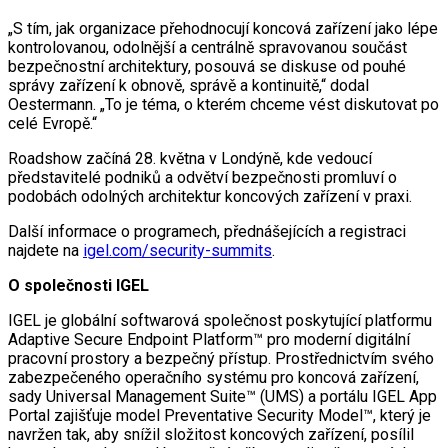
„S tím, jak organizace přehodnocují koncová zařízení jako lépe
kontrolovanou, odolnější a centrálně spravovanou součást
bezpečnostní architektury, posouvá se diskuse od pouhé
správy zařízení k obnově, správě a kontinuitě,“ dodal
Oestermann. „To je téma, o kterém chceme vést diskutovat po
celé Evropě.“
Roadshow začíná 28. května v Londýně, kde vedoucí
představitelé podniků a odvětví bezpečnosti promluví o
podobách odolných architektur koncových zařízení v praxi.
Další informace o programech, přednášejících a registraci
najdete na
igel.com/security-summits
.
O společnosti IGEL
IGEL je globální softwarová společnost poskytující platformu
Adaptive Secure Endpoint Platform™ pro moderní digitální
pracovní prostory a bezpečný přístup. Prostřednictvím svého
zabezpečeného operačního systému pro koncová zařízení,
sady Universal Management Suite™ (UMS) a portálu IGEL App
Portal zajišťuje model Preventative Security Model™, který je
navržen tak, aby snížil složitost koncových zařízení, posílil