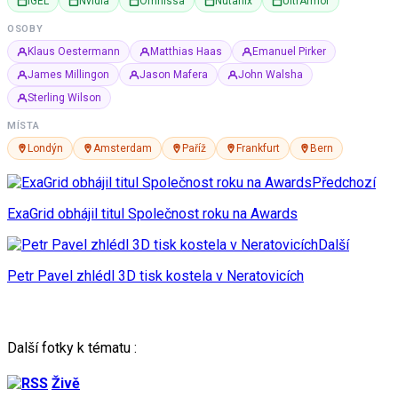
IGEL
Nvidia
Omnissa
Nutanix
UltrArmor
OSOBY
Klaus Oestermann
Matthias Haas
Emanuel Pirker
James Millingon
Jason Mafera
John Walsha
Sterling Wilson
MÍSTA
Londýn
Amsterdam
Paříž
Frankfurt
Bern
Předchozí
ExaGrid obhájil titul Společnost roku na Awards
Další
Petr Pavel zhlédl 3D tisk kostela v Neratovicích
Další fotky k tématu :
Živě