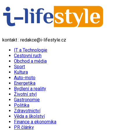
kontakt : redakce@i-lifestyle.cz
IT a Technologie
Cestovní ruch
Obchod a média
Sport
Kultura
Auto-moto
Energetika
Bydlení a reality
Životní styl
Gastronomie
Politika
Zdravotnictví
Věda a školství
Finance a ekonomika
PR články