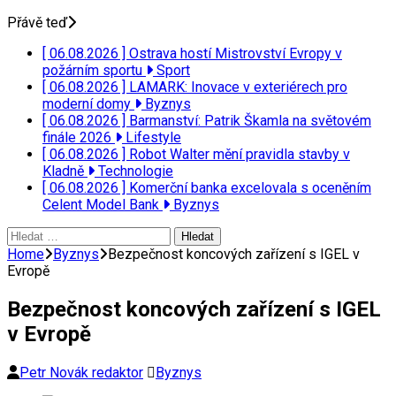
Přávě teď
[ 06.08.2026 ]
Ostrava hostí Mistrovství Evropy v
požárním sportu
Sport
[ 06.08.2026 ]
LAMARK: Inovace v exteriérech pro
moderní domy
Byznys
[ 06.08.2026 ]
Barmanství: Patrik Škamla na světovém
finále 2026
Lifestyle
[ 06.08.2026 ]
Robot Walter mění pravidla stavby v
Kladně
Technologie
[ 06.08.2026 ]
Komerční banka excelovala s oceněním
Celent Model Bank
Byznys
Vyhledávání
Home
Byznys
Bezpečnost koncových zařízení s IGEL v
Evropě
Bezpečnost koncových zařízení s IGEL
v Evropě
Petr Novák redaktor
Byznys