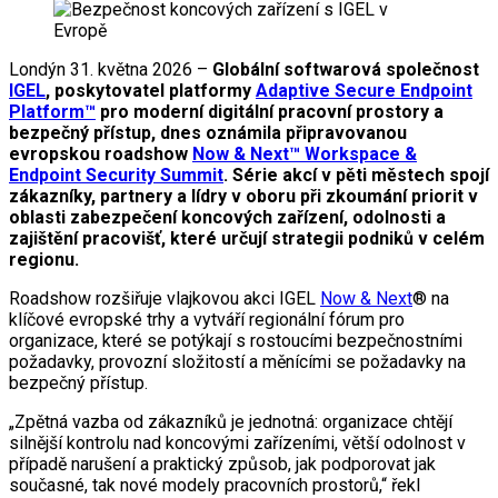
Londýn 31. května 2026 –
Globální softwarová společnost
IGEL
, poskytovatel platformy
Adaptive Secure Endpoint
Platform™
pro moderní digitální pracovní prostory a
bezpečný přístup, dnes oznámila připravovanou
evropskou roadshow
Now & Next™ Workspace &
Endpoint Security Summit
. Série akcí v pěti městech spojí
zákazníky, partnery a lídry v oboru při zkoumání priorit v
oblasti zabezpečení koncových zařízení, odolnosti a
zajištění pracovišť, které určují strategii podniků v celém
regionu.
Roadshow rozšiřuje vlajkovou akci IGEL
Now & Next
® na
klíčové evropské trhy a vytváří regionální fórum pro
organizace, které se potýkají s rostoucími bezpečnostními
požadavky, provozní složitostí a měnícími se požadavky na
bezpečný přístup.
„Zpětná vazba od zákazníků je jednotná: organizace chtějí
silnější kontrolu nad koncovými zařízeními, větší odolnost v
případě narušení a praktický způsob, jak podporovat jak
současné, tak nové modely pracovních prostorů,“ řekl