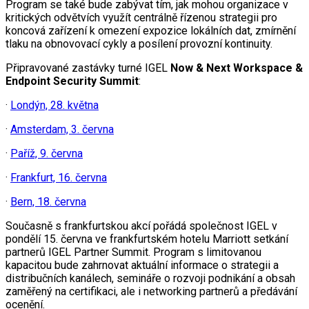
Program se také bude zabývat tím, jak mohou organizace v
kritických odvětvích využít centrálně řízenou strategii pro
koncová zařízení k omezení expozice lokálních dat, zmírnění
tlaku na obnovovací cykly a posílení provozní kontinuity.
Připravované zastávky turné IGEL
Now & Next Workspace &
Endpoint Security Summit
:
·
Londýn, 28. května
·
Amsterdam, 3. června
·
Paříž, 9. června
·
Frankfurt, 16. června
·
Bern, 18. června
Současně s frankfurtskou akcí pořádá společnost IGEL v
pondělí 15. června ve frankfurtském hotelu Marriott setkání
partnerů IGEL Partner Summit. Program s limitovanou
kapacitou bude zahrnovat aktuální informace o strategii a
distribučních kanálech, semináře o rozvoji podnikání a obsah
zaměřený na certifikaci, ale i networking partnerů a předávání
ocenění.