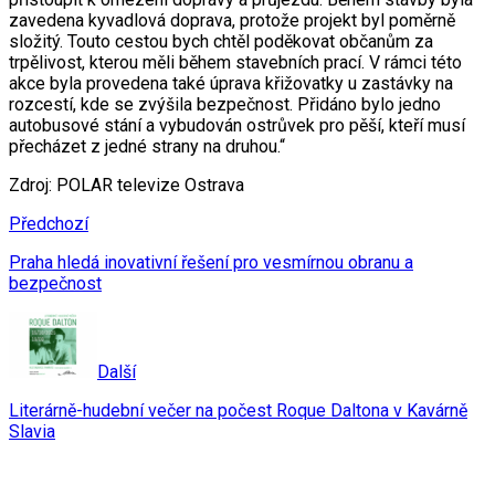
zavedena kyvadlová doprava, protože projekt byl poměrně
složitý. Touto cestou bych chtěl poděkovat občanům za
trpělivost, kterou měli během stavebních prací. V rámci této
akce byla provedena také úprava křižovatky u zastávky na
rozcestí, kde se zvýšila bezpečnost. Přidáno bylo jedno
autobusové stání a vybudován ostrůvek pro pěší, kteří musí
přecházet z jedné strany na druhou.“
Zdroj: POLAR televize Ostrava
Předchozí
Praha hledá inovativní řešení pro vesmírnou obranu a
bezpečnost
Další
Literárně-hudební večer na počest Roque Daltona v Kavárně
Slavia