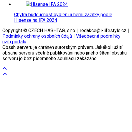
Chytrá budoucnost bydlení a herní zážitky podle
Hisense na IFA 2024
Copyright © CZECH HASHTAG, s.r.o. | redakce@i-lifestyle.cz |
Podmínky ochrany osobních údajů
|
Všeobecné podmínky
užití portálu
Obsah serveru je chráněn autorským právem. Jakékoli užití
obsahu serveru včetně publikování nebo jiného šíření obsahu
serveru je bez písemného souhlasu zakázáno.