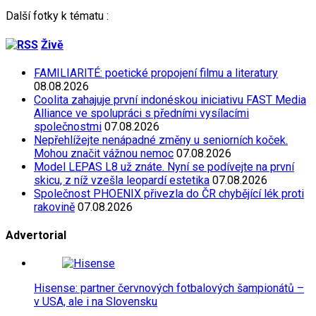
Další fotky k tématu :
Živě
FAMILIARITÉ: poetické propojení filmu a literatury
08.08.2026
Coolita zahajuje první indonéskou iniciativu FAST Media
Alliance ve spolupráci s předními vysílacími
společnostmi
07.08.2026
Nepřehlížejte nenápadné změny u seniorních koček.
Mohou značit vážnou nemoc
07.08.2026
Model LEPAS L8 už znáte. Nyní se podívejte na první
skicu, z níž vzešla leopardí estetika
07.08.2026
Společnost PHOENIX přivezla do ČR chybějící lék proti
rakovině
07.08.2026
Advertorial
Hisense: partner červnových fotbalových šampionátů –
v USA, ale i na Slovensku