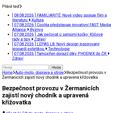
Přávě teď
[ 08.08.2026 ]
FAMILIARITÉ: Nové video spojuje film a
literaturu
Kultura
[ 07.08.2026 ]
Coolita představuje inovativní FAST Media
Alliance
Byznys
[ 07.08.2026 ]
Jak pečovat o seniorní kočky: Klíčové
rady a tipy
Zdraví
[ 07.08.2026 ]
LEPAS L8: Nový design inspirovaný
leopardí estetikou
Technologie
[ 07.08.2026 ]
Tamoxifen dorazil díky PHOENIX do ČR
Zdraví
Vyhledávání
Home
Auto-moto, doprava a stroje
Bezpečnost provozu v
Žermanicích zajistí nový chodník a upravená křižovatka
Bezpečnost provozu v Žermanicích
zajistí nový chodník a upravená
křižovatka