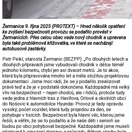
Žermanice 9. října 2025 (PROTEXT) – Hned několik opatření
ke zvýšení bezpečnosti provozu se podařilo provést v
Žermanicích. Přes celou obec vede nový chodník a upravena
byla také problémová křižovatka, ve které se nacházejí
autobusové zastávky.
Petr Peikl, starosta Žermanic (BEZPP): „Po dlouhých letech a
dlouhých přípravách jsme vybudovali chodník v délce téměř
jednoho kilometru, chybí jen asi dvacet metrů. Je to akce,
která byla připravována mnoho let a měla složitou projektovou
dokumentaci. Jsme moc rádi, že se ji podařilo zrealizovat
právě teď a že je v podstatě dokončena. Každopádně má velký
vliv na bezpečnost – nejen chodců, ale i řidičů, protože tudy
vede jedna z hlavních tras z Havířova, Orlové a okolních obcí
do Nošovic k automobilce Hyundai. Provoz je tady opravdu
vysoký, počet vozidel, která tudy projedou za den, se
pohybuje v tisících. Bezpečnost byla hlavní věc, kterou jsme
řešili, a věřím, že se to podařilo a že naše děti i senioři se
budou po obci pohybovat bezpečně. Každopádně jsme museli
přistoupit k omezení dopravy a průjezdu. Během stavby byla