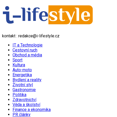
kontakt : redakce@i-lifestyle.cz
IT a Technologie
Cestovní ruch
Obchod a média
Sport
Kultura
Auto-moto
Energetika
Bydlení a reality
Životní styl
Gastronomie
Politika
Zdravotnictví
Věda a školství
Finance a ekonomika
PR články