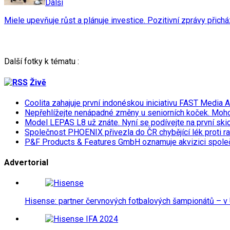
Další
Miele upevňuje růst a plánuje investice. Pozitivní zprávy přichá
Další fotky k tématu :
Živě
Coolita zahajuje první indonéskou iniciativu FAST Media 
Nepřehlížejte nenápadné změny u seniorních koček. Moh
Model LEPAS L8 už znáte. Nyní se podívejte na první skicu
Společnost PHOENIX přivezla do ČR chybějící lék proti r
P&F Products & Features GmbH oznamuje akvizici spol
Advertorial
Hisense: partner červnových fotbalových šampionátů – v 