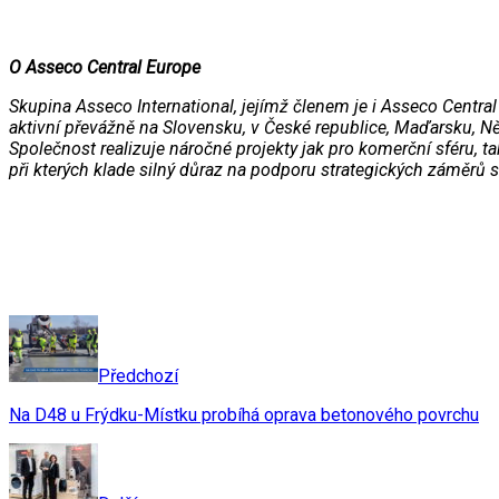
O Asseco Central Europe
Skupina Asseco International, jejímž členem je i Asseco Centr
aktivní převážně na Slovensku, v České republice, Maďarsku, Ně
Společnost realizuje náročné projekty jak pro komerční sféru, 
při kterých klade silný důraz na podporu strategických záměrů 
Předchozí
Na D48 u Frýdku-Místku probíhá oprava betonového povrchu