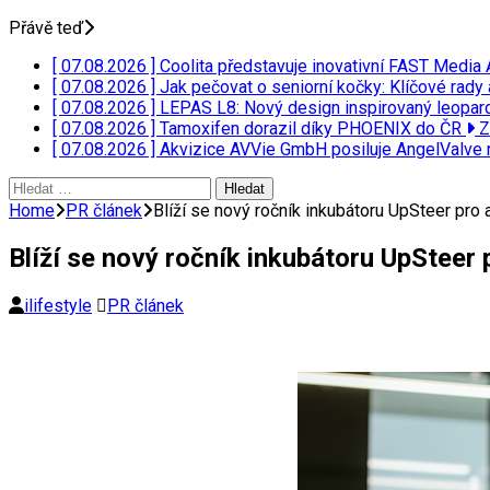
Přávě teď
[ 07.08.2026 ]
Coolita představuje inovativní FAST Media 
[ 07.08.2026 ]
Jak pečovat o seniorní kočky: Klíčové rady 
[ 07.08.2026 ]
LEPAS L8: Nový design inspirovaný leopar
[ 07.08.2026 ]
Tamoxifen dorazil díky PHOENIX do ČR
Z
[ 07.08.2026 ]
Akvizice AVVie GmbH posiluje AngelValve 
Vyhledávání
Home
PR článek
Blíží se nový ročník inkubátoru UpSteer pro 
Blíží se nový ročník inkubátoru UpSteer 
ilifestyle
PR článek