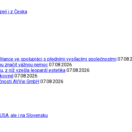
zejí i z Česka
Alliance ve spolupráci s předními vysílacími společnostmi
07.08.
ou značit vážnou nemoc
07.08.2026
, z níž vzešla leopardí estetika
07.08.2026
akovině
07.08.2026
ečnosti AVVie GmbH
07.08.2026
USA, ale i na Slovensku