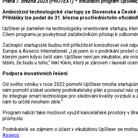
Praha 7. března 2025 (PROTEXT) – Inkubační program UpSteer, o
Ambiciózní technologické startupy ze Slovenska a České 
Přihlášky lze podat do 31. března prostřednictvím oficiáln
UpSteer je zaměřen na technologicky orientované startupy, které
Cílem programu je poskytnout začátečníkům přístup k odborném
Začínající startupisté budou mít příležitost konzultovat své 
Europe a Asseco International. „I já jsem si v podnikání proš
kterým jsem kdysi čelil sám. UpSteer není jen inkubátor, ale 
těším, že budu u toho,“ řekl Klein, který je zároveň i laureát oc
Podpora inovativních řešení
Od svého vzniku v roce 2022 pomohl UpSteer mnoha startupům z
nám pomohl získat ucelený podnikatelský plán a posunul nás vpře
že integruje smart technologie pro sledování kvality ovzduší a
nám to určitě mnohem déle.“
Program nabízí také možnost využít kancelářské prostory v Bratis
průmyslu.
Podnikatelé se zájmem o účast v inkubátoru UpSteer se mohou 
Asseco
.