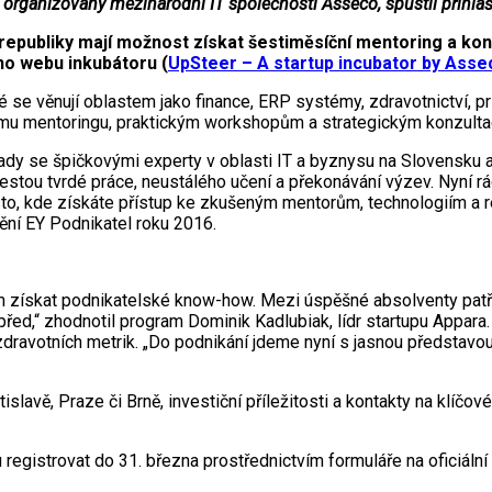
rganizovaný mezinárodní IT společností Asseco, spustil přihlaš
republiky mají možnost získat šestiměsíční mentoring a ko
ího webu inkubátoru (
UpSteer – A startup incubator by Asse
 se věnují oblastem jako finance, ERP systémy, zdravotnictví, prů
u mentoringu, praktickým workshopům a strategickým konzultací
nápady se špičkovými experty v oblasti IT a byznysu na Slovensk
el cestou tvrdé práce, neustálého učení a překonávání výzev. Ny
místo, kde získáte přístup ke zkušeným mentorům, technologiím a
enění EY Podnikatel roku 2016.
ískat podnikatelské know-how. Mezi úspěšné absolventy patří st
d,“ zhodnotil program Dominik Kadlubiak, lídr startupu Appara. Je
 zdravotních metrik. „Do podnikání jdeme nyní s jasnou představo
lavě, Praze či Brně, investiční příležitosti a kontakty na klíčové
registrovat do 31. března prostřednictvím formuláře na oficiál