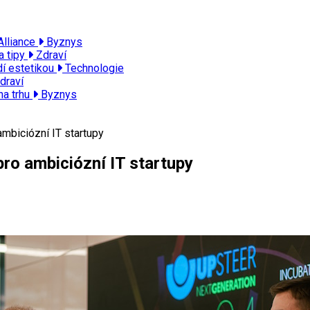
Alliance
Byznys
a tipy
Zdraví
dí estetikou
Technologie
draví
na trhu
Byznys
ambiciózní IT startupy
pro ambiciózní IT startupy