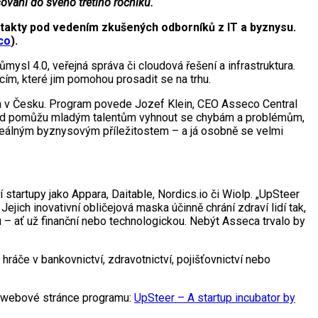
ování do svého třetího ročníku.
ntakty pod vedením zkušených odborníků z IT a byznysu.
co
).
mysl 4.0, veřejná správa či cloudová řešení a infrastruktura.
m, které jim pomohou prosadit se na trhu.
u a v Česku. Program povede Jozef Klein, CEO Asseco Central
ní rád pomůžu mladým talentům vyhnout se chybám a problémům,
 reálným byznysovým příležitostem – a já osobně se velmi
artupy jako Appara, Daitable, Nordics.io či Wiolp. „UpSteer
jich inovativní obličejová maska účinně chrání zdraví lidí tak,
u – ať už finanční nebo technologickou. Nebýt Asseca trvalo by
 hráče v bankovnictví, zdravotnictví, pojišťovnictví nebo
ní webové stránce programu:
UpSteer – A startup incubator by