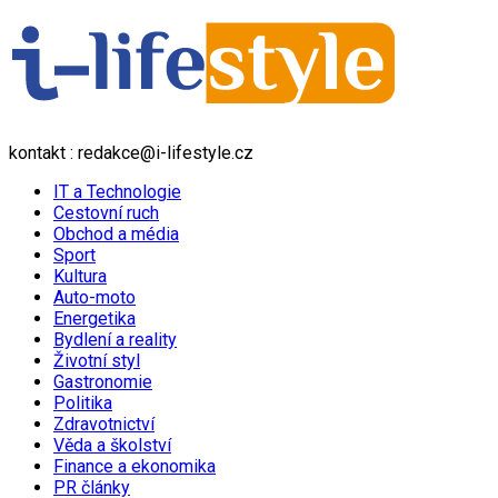
kontakt : redakce@i-lifestyle.cz
IT a Technologie
Cestovní ruch
Obchod a média
Sport
Kultura
Auto-moto
Energetika
Bydlení a reality
Životní styl
Gastronomie
Politika
Zdravotnictví
Věda a školství
Finance a ekonomika
PR články