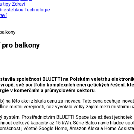
a tipy
Zdraví
dí estetikou
Technologie
aví
 balkony
í pro balkony
stavila společnost BLUETTI na Polském veletrhu elektroniky
 Evropě, své portfolio komplexních energetických řešení, kt
ergie v komerčním a průmyslovém sektoru.
) na této akci získala cenu za inovace. Tato cena oceňuje inova
ine místní veřejnosti, což vyvolalo velký zájem mezi místními uži
ený systém. Prostřednictvím BLUETTI Space lze až šest jednotek 
osáhnout celkové kapacity až 15 kWh. Série Balco navíc hladce sp
é domácnosti, včetně Google Home, Amazon Alexa a Home Assista