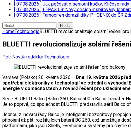
[ 07.08.2026 ]
Jak pečovat o seniorní kočky: Klíčové rady 
[ 07.08.2026 ]
LEPAS L8: Nový design inspirovaný leopar
[ 07.08.2026 ]
Tamoxifen dorazil díky PHOENIX do ČR
Zdr
Vyhledávání
Home
Technologie
BLUETTI revolucionalizuje solární řešení pro
BLUETTI revolucionalizuje solární řešen
Petr Novák redaktor
Technologie
Varšava (Polsko) 20. května 2026 –
Dne 19. května 2026 před
spotřební elektroniky a technologií ve střední a východní
energie v domácnostech a rovněž řešení pro ukládání en
Série BLUETTI Balco (Balco 260, Balco 500 a Balco Transfer Hub
Je to poprvé, co společnost BLUETTI představila sérii Balco offl
Jednou z inovací řady Balco je inteligentní bezdrátový propoj
připojení až pěti rozšiřujících baterií BC 260, což umožňuje d
platformami, jako jsou Shelly, Everhome a systémy pro chytr