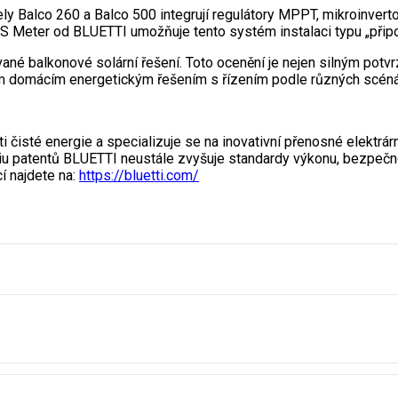
ly Balco 260 a Balco 500 integrují regulátory MPPT, mikroinver
Meter od BLUETTI umožňuje tento systém instalaci typu „připoj 
ované balkonové solární řešení. Toto ocenění je nejen silným pot
ím domácím energetickým řešením s řízením podle různých scéná
čisté energie a specializuje se na inovativní přenosné elektrár
liu patentů BLUETTI neustále zvyšuje standardy výkonu, bezpečno
í najdete na:
https://bluetti.com/