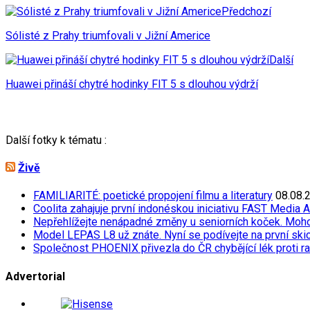
Předchozí
Sólisté z Prahy triumfovali v Jižní Americe
Další
Huawei přináší chytré hodinky FIT 5 s dlouhou výdrží
Další fotky k tématu :
Živě
FAMILIARITÉ: poetické propojení filmu a literatury
08.08.
Coolita zahajuje první indonéskou iniciativu FAST Media 
Nepřehlížejte nenápadné změny u seniorních koček. Moh
Model LEPAS L8 už znáte. Nyní se podívejte na první skicu
Společnost PHOENIX přivezla do ČR chybějící lék proti r
Advertorial