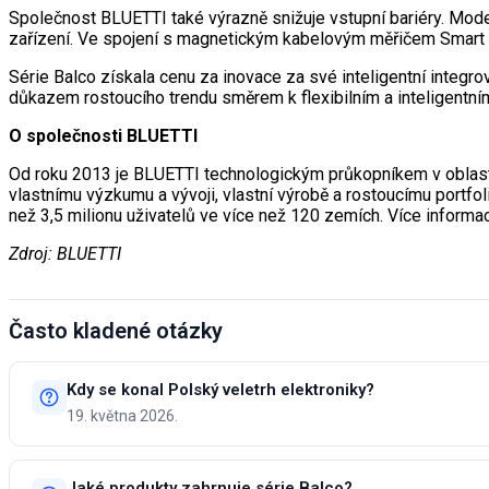
Společnost BLUETTI také výrazně snižuje vstupní bariéry. Mode
zařízení. Ve spojení s magnetickým kabelovým měřičem Smart S 
Série Balco získala cenu za inovace za své inteligentní integr
důkazem rostoucího trendu směrem k flexibilním a inteligentn
O společnosti BLUETTI
Od roku 2013 je BLUETTI technologickým průkopníkem v oblasti 
vlastnímu výzkumu a vývoji, vlastní výrobě a rostoucímu portfo
než 3,5 milionu uživatelů ve více než 120 zemích. Více informac
Zdroj: BLUETTI
Často kladené otázky
Kdy se konal Polský veletrh elektroniky?
19. května 2026.
Jaké produkty zahrnuje série Balco?