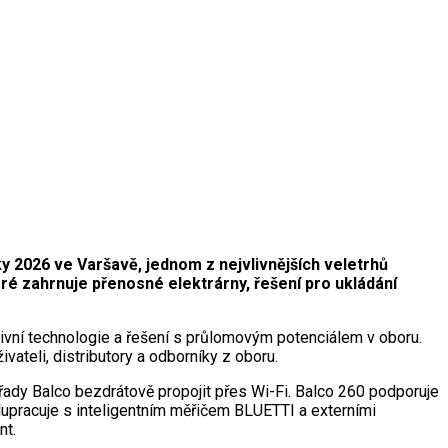
 2026 ve Varšavě, jednom z nejvlivnějších veletrhů
eré zahrnuje přenosné elektrárny, řešení pro ukládání
tivní technologie a řešení s průlomovým potenciálem v oboru.
vateli, distributory a odborníky z oboru.
řady Balco bezdrátově propojit přes Wi-Fi. Balco 260 podporuje
olupracuje s inteligentním měřičem BLUETTI a externími
nt.