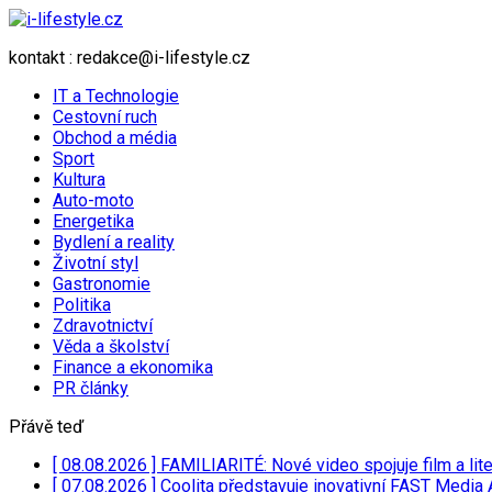
kontakt : redakce@i-lifestyle.cz
IT a Technologie
Cestovní ruch
Obchod a média
Sport
Kultura
Auto-moto
Energetika
Bydlení a reality
Životní styl
Gastronomie
Politika
Zdravotnictví
Věda a školství
Finance a ekonomika
PR články
Přávě teď
[ 08.08.2026 ]
FAMILIARITÉ: Nové video spojuje film a lit
[ 07.08.2026 ]
Coolita představuje inovativní FAST Media 