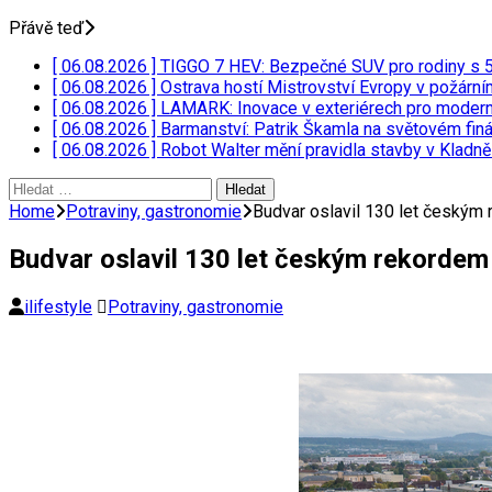
Přávě teď
[ 06.08.2026 ]
TIGGO 7 HEV: Bezpečné SUV pro rodiny s
[ 06.08.2026 ]
Ostrava hostí Mistrovství Evropy v požárn
[ 06.08.2026 ]
LAMARK: Inovace v exteriérech pro moder
[ 06.08.2026 ]
Barmanství: Patrik Škamla na světovém fin
[ 06.08.2026 ]
Robot Walter mění pravidla stavby v Kladn
Vyhledávání
Home
Potraviny, gastronomie
Budvar oslavil 130 let českým
Budvar oslavil 130 let českým rekordem
ilifestyle
Potraviny, gastronomie