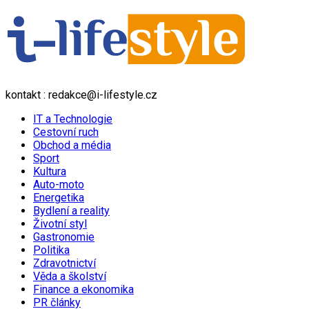
kontakt : redakce@i-lifestyle.cz
IT a Technologie
Cestovní ruch
Obchod a média
Sport
Kultura
Auto-moto
Energetika
Bydlení a reality
Životní styl
Gastronomie
Politika
Zdravotnictví
Věda a školství
Finance a ekonomika
PR články