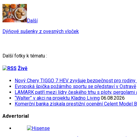
Další
Dýňové sušenky z ovesných vloček
Další fotky k tématu :
Živě
Nový Chery TIGGO 7 HEV zvyšuje bezpečnost pro rodiny
Evropská špička požárního sportu se představí v Ostravě
LAMARK patří mezi lídry českého trhu s ploty, pergolami
“Walter” v akci na projektu Kladno Living
06.08.2026
Komerční banka získala prestižní ocenění Celent Model 
Advertorial