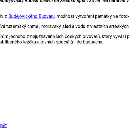
udějovický Budvar oslavil na začátku října 130 let. Na náměstí 
piv z
Budějovického Budvaru
, možnost vytvoření památky ve fotok
ívá tuzemský chmel, moravský slad a vodu z vlastních artéských 
lířům jednoho z nejuznávanějších českých pivovarů, který vyváží 
i oblíbeného ležáku a pivních speciálů i do budoucna.
zpět