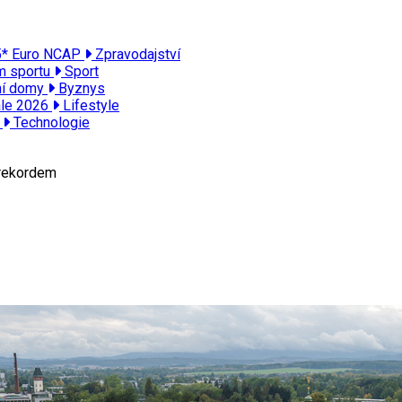
 5* Euro NCAP
Zpravodajství
ím sportu
Sport
ní domy
Byznys
ále 2026
Lifestyle
ě
Technologie
 rekordem