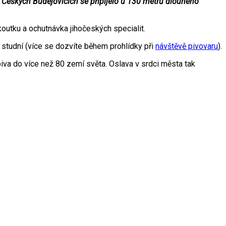
v Českých Budějovicích se připíjelo u 130 metrů dlouhého
outku a ochutnávka jihočeských specialit.
studní (více se dozvíte během prohlídky při
návštěvě pivovaru
).
piva do více než 80 zemí světa. Oslava v srdci města tak