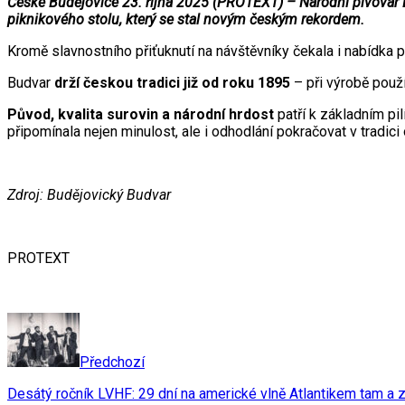
České Budějovice 23. října 2025 (PROTEXT) – Národní pivovar B
piknikového stolu, který se stal novým českým rekordem.
Kromě slavnostního přiťuknutí na návštěvníky čekala i nabídka 
Budvar
drží českou tradici již od roku 1895
– při výrobě použ
Původ, kvalita surovin a národní hrdost
patří k základním pi
připomínala nejen minulost, ale i odhodlání pokračovat v tradic
Zdroj: Budějovický Budvar
PROTEXT
Předchozí
Desátý ročník LVHF: 29 dní na americké vlně Atlantikem tam a 