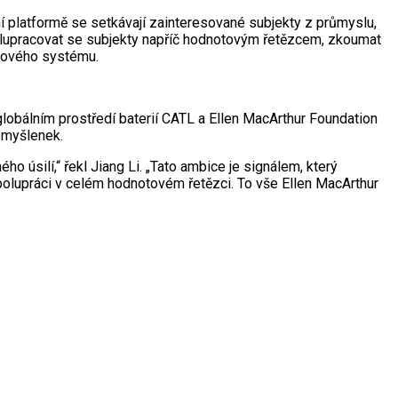
í platformě se setkávají zainteresované subjekty z průmyslu,
olupracovat se subjekty napříč hodnotovým řetězcem, zkoumat
riového systému.
obálním prostředí baterií CATL a Ellen MacArthur Foundation
 myšlenek.
o úsilí,“ řekl Jiang Li. „Tato ambice je signálem, který
polupráci v celém hodnotovém řetězci. To vše Ellen MacArthur