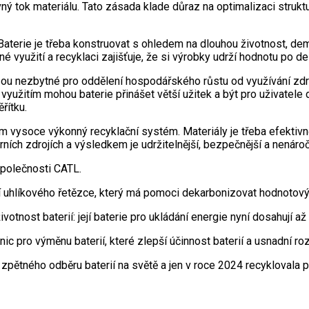
ý tok materiálu. Tato zásada klade důraz na optimalizaci struktu
u. Baterie je třeba konstruovat s ohledem na dlouhou životnost, de
využití a recyklaci zajišťuje, že si výrobky udrží hodnotu po del
ou nezbytné pro oddělení hospodářského růstu od využívání zdroj
itím mohou baterie přinášet větší užitek a být pro uživatele 
řítku.
m vysoce výkonný recyklační systém. Materiály je třeba efektivně
ních zdrojích a výsledkem je udržitelnější, bezpečnější a nenáro
 společnosti CATL.
 uhlíkového řetězce, který má pomoci dekarbonizovat hodnotový 
otnost baterií: její baterie pro ukládání energie nyní dosahují až
ic pro výměnu baterií, které zlepší účinnost baterií a usnadní ro
 zpětného odběru baterií na světě a jen v roce 2024 recyklovala p