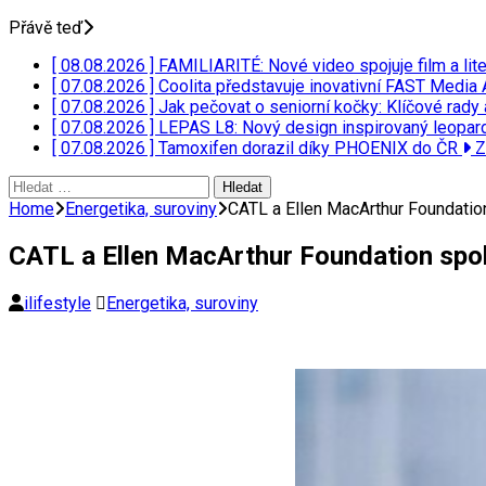
Přávě teď
[ 08.08.2026 ]
FAMILIARITÉ: Nové video spojuje film a lit
[ 07.08.2026 ]
Coolita představuje inovativní FAST Media 
[ 07.08.2026 ]
Jak pečovat o seniorní kočky: Klíčové rady 
[ 07.08.2026 ]
LEPAS L8: Nový design inspirovaný leopar
[ 07.08.2026 ]
Tamoxifen dorazil díky PHOENIX do ČR
Z
Vyhledávání
Home
Energetika, suroviny
CATL a Ellen MacArthur Foundation 
CATL a Ellen MacArthur Foundation spole
ilifestyle
Energetika, suroviny