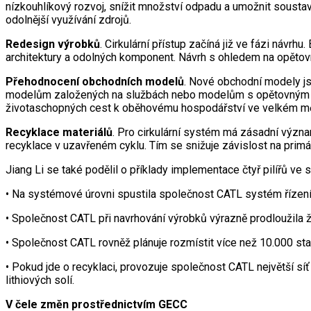
nízkouhlíkový rozvoj, snížit množství odpadu a umožnit soustavn
odolnější využívání zdrojů.
Redesign výrobků
. Cirkulární přístup začíná již ve fázi návrh
architektury a odolných komponent. Návrh s ohledem na opětovné 
Přehodnocení obchodních modelů
. Nové obchodní modely js
modelům založených na službách nebo modelům s opětovným využ
životaschopných cest k oběhovému hospodářství ve velkém mě
Recyklace materiálů
. Pro cirkulární systém má zásadní význa
recyklace v uzavřeném cyklu. Tím se snižuje závislost na primár
Jiang Li se také podělil o příklady implementace čtyř pilířů ve
• Na systémové úrovni spustila společnost CATL systém řízení
• Společnost CATL při navrhování výrobků výrazně prodloužila živ
• Společnost CATL rovněž plánuje rozmístit více než 10.000 stan
• Pokud jde o recyklaci, provozuje společnost CATL největší síť
lithiových solí.
V čele změn prostřednictvím GECC