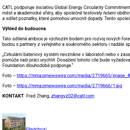
CATL podporuje iniciativu Global Energy Circularity Commitment
měst a akademické sféry, aby společně testovaly řešení oběh
a sdílet poznatky, které pomohou umocnit dopady. Tento společ
Výhled do budoucna
Tato sdílená ambice je výchozím bodem pro rozvoj nových fore
budou s partnery z veřejného a soukromého sektoru i nadále sp
„Cirkulární bateriový systém nevznikne v laboratoři nebo v zased
pomůže naši práci urychlit. Dosažení tohoto cíle bude vyžadov
Foundation dlouhodobě podporuje.“
Foto –
https://mma.prnewswire.com/media/2719665/image_
Foto –
https://mma.prnewswire.com/media/2719666/1.jpg
KONTAKT
: Fred Zhang,
zhangyz02@catl.com
Předchozí