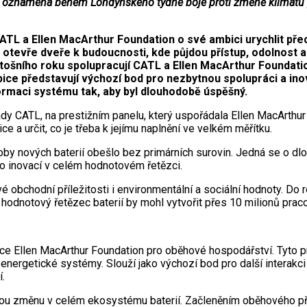
známená během Londýnského týdne boje proti změně klimatu př
L a Ellen MacArthur Foundation o své ambici urychlit přech
 otevře dveře k budoucnosti, kde půjdou přístup, odolnost a
tošního roku spolupracují CATL a Ellen MacArthur Foundatio
ice představují výchozí bod pro nezbytnou spolupráci a ino
formaci systému tak, aby byl dlouhodobě úspěšný.
 rady CATL, na prestižním panelu, který uspořádala Ellen MacArthu
 a určit, co je třeba k jejímu naplnění ve velkém měřítku.
ýroby nových baterií obešlo bez primárních surovin. Jedná se o 
 do inovací v celém hodnotovém řetězci.
vé obchodní příležitosti i environmentální a sociální hodnoty. Do
 hodnotový řetězec baterií by mohl vytvořit přes 10 milionů prac
e Ellen MacArthur Foundation pro oběhové hospodářství. Tyto prin
 energetické systémy. Slouží jako výchozí bod pro další interakc
í.
ovou změnu v celém ekosystému baterií. Začleněním oběhového p