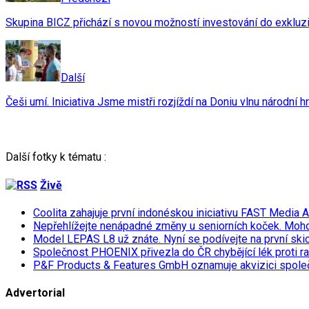
Skupina BICZ přichází s novou možností investování do exkluzi
Další
Češi umí. Iniciativa Jsme mistři rozjíždí na Doniu vlnu národní h
Další fotky k tématu :
Živě
Coolita zahajuje první indonéskou iniciativu FAST Media 
Nepřehlížejte nenápadné změny u seniorních koček. Moh
Model LEPAS L8 už znáte. Nyní se podívejte na první skicu
Společnost PHOENIX přivezla do ČR chybějící lék proti r
P&F Products & Features GmbH oznamuje akvizici spol
Advertorial