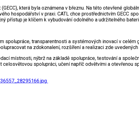
 (GECC), která byla oznámena v březnu. Na této otevřené globáln
ového hospodářství v praxi. CATL chce prostřednictvím GECC sp
ný přístup je klíčem k vybudování odolného a udržitelného bate
m spolupráce, transparentnosti a systémových inovací v celém gl
olupracovat na zdokonalení, rozšíření a realizaci zde uvedených
ací místnosti, nýbrž na základě spolupráce, testování a společnéh
at celosvětovou spolupráci, učení napříč odvětvími a otevřenou s
836557_28295166.jpg