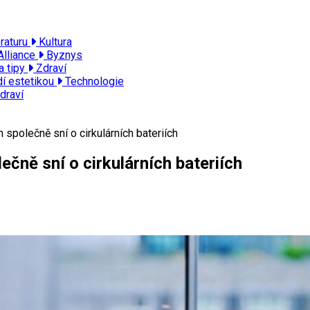
eraturu
Kultura
Alliance
Byznys
a tipy
Zdraví
dí estetikou
Technologie
draví
společně sní o cirkulárních bateriích
čně sní o cirkulárních bateriích