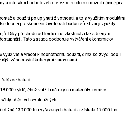
ry a interakcí hodnotového řetězce s cílem umožnit účinnější a
montáž a použití po uplynutí životnosti, a to s využitím modulární
ší dobu a po skončení životnosti budou efektivněji využity.
ů. Díky přechodu od tradičního vlastnictví ke sdíleným
dostupnější. Tato zásada podporuje vytváření ekonomicky
 využívat a vracet k hodnotnému použití, čímž se zvýší podíl
čnější zásobování kritickými surovinami.
řetězec baterií.
 18.000 cyklů, čímž snížila nároky na materiály i emise.
zsáhlý sběr těch vysloužilých.
řibližně 130.000 tun vyřazených baterií a získala 17.000 tun