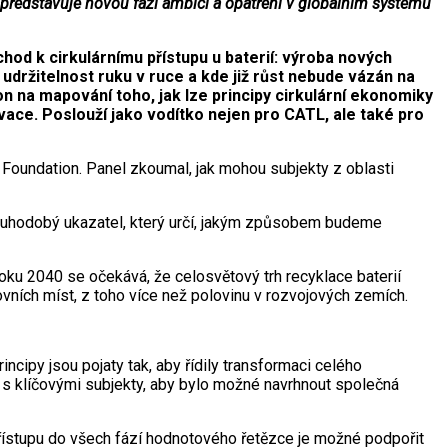
edstavuje novou fázi ambicí a opatření v globálním systému
od k cirkulárnímu přístupu u baterií: výroba nových
 udržitelnost ruku v ruce a kde již růst nebude vázán na
n na mapování toho, jak lze principy cirkulární ekonomiky
vace. Poslouží jako vodítko nejen pro CATL, ale také pro
r Foundation. Panel zkoumal, jak mohou subjekty z oblasti
dlouhodobý ukazatel, který určí, jakým způsobem budeme
 roku 2040 se očekává, že celosvětový trh recyklace baterií
ovních míst, z toho více než polovinu v rozvojových zemích.
cipy jsou pojaty tak, aby řídily transformaci celého
i s klíčovými subjekty, aby bylo možné navrhnout společná
řístupu do všech fází hodnotového řetězce je možné podpořit