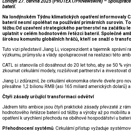
Londýn 27. června 2025 (PROTEXT/PRNewswire) – Spolupráce o
baterií.
Na londýnském Týdnu klimatických opatření informovaly CAT
baterií nesmí spoléhat na používání primárních surovin. To
těžbu.Od uzavření strategického partnerství na začátku le
uplatnit v celém hodnotovém řetězci baterií. Společné amb
širokou komunitu globálních hráčů, kteří se snaží o trans
Tuto vizi představil Jiang Li, viceprezident a tajemník správní
výzkumu, průmyslu a vlády spolupracovat na realizaci této ambice
CATL si stanovila cíl dosáhnout do 20 let toho, aby se 50 % v
zkoumat cirkulární modely, rozšiřovat partnerství a investovat
Jiang Li zdůraznil, že cirkulární ekonomika otevře dveře pro no
přesáhne 1,2 bilionu RMB (asi 165 miliard amerických dolarů) a
Čtyři zásady určující transformaci odvětví
Jádrem této ambice jsou čtyři praktické zásady převzaté z rámc
hodnotového řetězce baterií od těžby a výroby až po mobilitu a
opatření k urychlení přechodu na oběhové hospodářství u bateri
Přehodnocení systémů
. Cirkulární přístup vyžaduje systém