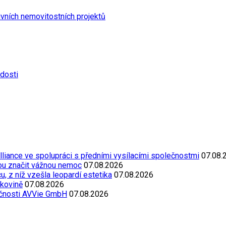
vních nemovitostních projektů
rdosti
Alliance ve spolupráci s předními vysílacími společnostmi
07.08.
ou značit vážnou nemoc
07.08.2026
, z níž vzešla leopardí estetika
07.08.2026
akovině
07.08.2026
ečnosti AVVie GmbH
07.08.2026