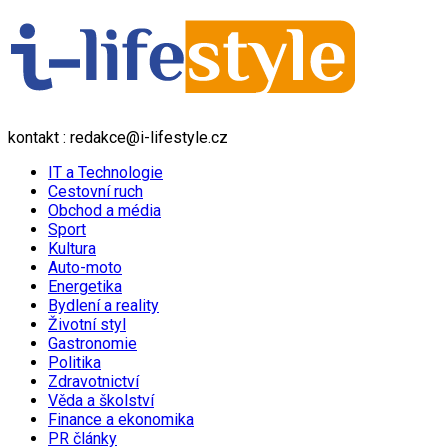
kontakt : redakce@i-lifestyle.cz
IT a Technologie
Cestovní ruch
Obchod a média
Sport
Kultura
Auto-moto
Energetika
Bydlení a reality
Životní styl
Gastronomie
Politika
Zdravotnictví
Věda a školství
Finance a ekonomika
PR články