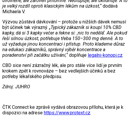
uvolněně, ale zároveň přítomně. Neotupuje, ale uklidňuje. A to
je velký rozdíl oproti klasickým lékům na úzkost,“
dodává
Michaela V.
Výzvou zůstává dávkování – protože u nižších dávek nemusí
být účinek tak výrazný.
„Typický zákazník si koupí 10% CBD
kapky, dá si 3 kapky večer a řekne si: ‚nic to nedělá‘. Ale pokud
řeší silnou úzkost, potřebuje třeba 150–300 mg denně. A to
už vyžaduje jinou koncentraci i přístup. Proto klademe důraz
na edukaci zákazníků, správný výběr koncentrace a
poradenství při začátku užívání,“
doplňuje
legalni-konopi.cz
.
CBD sice není zázračný lék, ale pro stále více lidí je prvním
krokem zpět k rovnováze – bez vedlejších účinků a bez
potřeby lékařského předpisu.
Zdroj: JUHRO
ČTK Connect ke zprávě vydává obrazovou přílohu, která je k
dispozici na adrese
https://www.protext.cz
.