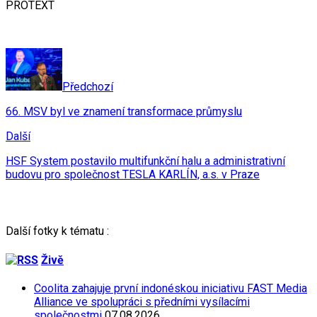
PROTEXT
Předchozí
66. MSV byl ve znamení transformace průmyslu
Další
HSF System postavilo multifunkční halu a administrativní
budovu pro společnost TESLA KARLÍN, a.s. v Praze
Další fotky k tématu :
Živě
Coolita zahajuje první indonéskou iniciativu FAST Media
Alliance ve spolupráci s předními vysílacími
společnostmi
07.08.2026