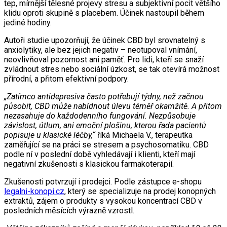
tep, mírnější tělesné projevy stresu a subjektivní pocit většího
klidu oproti skupině s placebem. Účinek nastoupil během
jediné hodiny.
Autoři studie upozorňují, že účinek CBD byl srovnatelný s
anxiolytiky, ale bez jejich negativ – neotupoval vnímání,
neovlivňoval pozornost ani paměť. Pro lidi, kteří se snaží
zvládnout stres nebo sociální úzkost, se tak otevírá možnost
přírodní, a přitom efektivní podpory.
„Zatímco antidepresiva často potřebují týdny, než začnou
působit, CBD může nabídnout úlevu téměř okamžitě. A přitom
nezasahuje do každodenního fungování. Nezpůsobuje
závislost, útlum, ani emoční plošinu, kterou řada pacientů
popisuje u klasické léčby,“
říká Michaela V., terapeutka
zaměřující se na práci se stresem a psychosomatiku. CBD
podle ní v poslední době vyhledávají i klienti, kteří mají
negativní zkušenosti s klasickou farmakoterapií.
Zkušenosti potvrzují i prodejci. Podle zástupce e-shopu
legalni-konopi.cz
, který se specializuje na prodej konopných
extraktů, zájem o produkty s vysokou koncentrací CBD v
posledních měsících výrazně vzrostl.