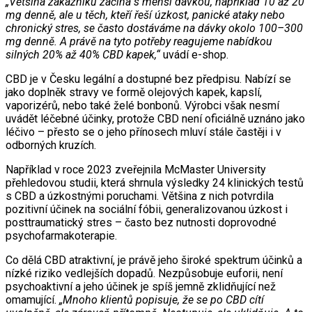
„Většina zákazníků začíná s menší dávkou, například 10 až 20
mg denně, ale u těch, kteří řeší úzkost, panické ataky nebo
chronický stres, se často dostáváme na dávky okolo 100–300
mg denně. A právě na tyto potřeby reagujeme nabídkou
silných 20% až 40% CBD kapek,“
uvádí e-shop.
CBD je v Česku legální a dostupné bez předpisu. Nabízí se
jako doplněk stravy ve formě olejových kapek, kapslí,
vaporizérů, nebo také želé bonbonů. Výrobci však nesmí
uvádět léčebné účinky, protože CBD není oficiálně uznáno jako
léčivo – přesto se o jeho přínosech mluví stále častěji i v
odborných kruzích.
Například v roce 2023 zveřejnila McMaster University
přehledovou studii, která shrnula výsledky 24 klinických testů
s CBD a úzkostnými poruchami. Většina z nich potvrdila
pozitivní účinek na sociální fóbii, generalizovanou úzkost i
posttraumatický stres – často bez nutnosti doprovodné
psychofarmakoterapie.
Co dělá CBD atraktivní, je právě jeho široké spektrum účinků a
nízké riziko vedlejších dopadů. Nezpůsobuje euforii, není
psychoaktivní a jeho účinek je spíš jemně zklidňující než
omamující.
„Mnoho klientů popisuje, že se po CBD cítí