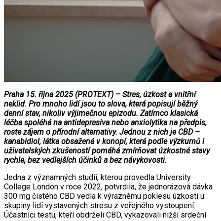
Praha 15. října 2025 (PROTEXT) – Stres, úzkost a vnitřní
neklid. Pro mnoho lidí jsou to slova, která popisují běžný
denní stav, nikoliv výjimečnou epizodu. Zatímco klasická
léčba spoléhá na antidepresiva nebo anxiolytika na předpis,
roste zájem o přírodní alternativy. Jednou z nich je CBD –
kanabidiol, látka obsažená v konopí, která podle výzkumů i
uživatelských zkušeností pomáhá zmírňovat úzkostné stavy
rychle, bez vedlejších účinků a bez návykovosti.
Jedna z významných studií, kterou provedla University
College London v roce 2022, potvrdila, že jednorázová dávka
300 mg čistého CBD vedla k výraznému poklesu úzkosti u
skupiny lidí vystavených stresu z veřejného vystoupení.
Účastníci testu, kteří obdrželi CBD, vykazovali nižší srdeční