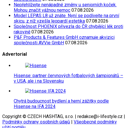
Nepřehlížejte nenápadné změny u seniorních koček.
Mohou značit vážnou nemoc
07.08.2026
Model LEPAS L8 už znáte. Nyní se podívejte na první
skicu, z níž vzešla leopardí estetika
07.08.2026
Společnost PHOENIX přivezla do ČR chybějící lék proti
rakovině
07.08.2026
P&F Products & Features GmbH oznamuje akvizici
společnosti AVVie GmbH
07.08.2026
Advertorial
Hisense: partner červnových fotbalových šampionátů –
v USA, ale i na Slovensku
Chytrá budoucnost bydlení a herní zážitky podle
Hisense na IFA 2024
Copyright © CZECH HASHTAG, s.r.o. | redakce@i-lifestyle.cz |
Podmínky ochrany osobních údajů
|
Všeobecné podmínky
užití portálu