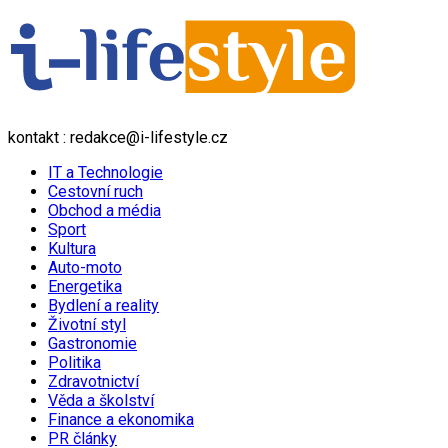
kontakt : redakce@i-lifestyle.cz
IT a Technologie
Cestovní ruch
Obchod a média
Sport
Kultura
Auto-moto
Energetika
Bydlení a reality
Životní styl
Gastronomie
Politika
Zdravotnictví
Věda a školství
Finance a ekonomika
PR články