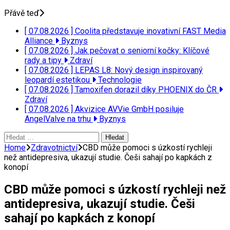
Přávě teď
[ 07.08.2026 ]
Coolita představuje inovativní FAST Media
Alliance
Byznys
[ 07.08.2026 ]
Jak pečovat o seniorní kočky: Klíčové
rady a tipy
Zdraví
[ 07.08.2026 ]
LEPAS L8: Nový design inspirovaný
leopardí estetikou
Technologie
[ 07.08.2026 ]
Tamoxifen dorazil díky PHOENIX do ČR
Zdraví
[ 07.08.2026 ]
Akvizice AVVie GmbH posiluje
AngelValve na trhu
Byznys
Vyhledávání
Home
Zdravotnictví
CBD může pomoci s úzkostí rychleji
než antidepresiva, ukazují studie. Češi sahají po kapkách z
konopí
CBD může pomoci s úzkostí rychleji než
antidepresiva, ukazují studie. Češi
sahají po kapkách z konopí