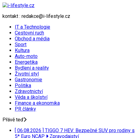
kontakt : redakce@i-lifestyle.cz
IT a Technologie
Cestovní ruch
Obchod a média
Sport
Kultura
Auto-moto
Energetika
Bydlení a reality
Životní styl
Gastronomie
Politika
Zdravotnictví
Věda a školství
Finance a ekonomika
PR články
Přávě teď
[ 06.08.2026 ]
TIGGO 7 HEV: Bezpečné SUV pro rodiny s
5* Euro NCAP
Zpravodajství