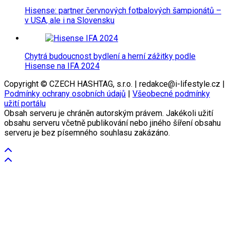
Hisense: partner červnových fotbalových šampionátů –
v USA, ale i na Slovensku
Chytrá budoucnost bydlení a herní zážitky podle
Hisense na IFA 2024
Copyright © CZECH HASHTAG, s.r.o. | redakce@i-lifestyle.cz |
Podmínky ochrany osobních údajů
|
Všeobecné podmínky
užití portálu
Obsah serveru je chráněn autorským právem. Jakékoli užití
obsahu serveru včetně publikování nebo jiného šíření obsahu
serveru je bez písemného souhlasu zakázáno.