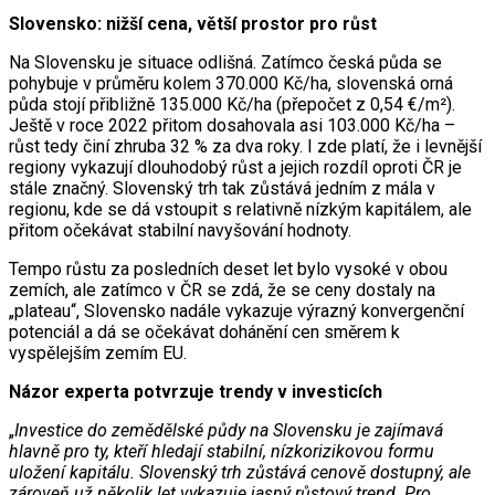
Slovensko: nižší cena, větší prostor pro růst
Na Slovensku je situace odlišná. Zatímco česká půda se
pohybuje v průměru kolem 370.000 Kč/ha, slovenská orná
půda stojí přibližně 135.000 Kč/ha (přepočet z 0,54 €/m²).
Ještě v roce 2022 přitom dosahovala asi 103.000 Kč/ha –
růst tedy činí zhruba 32 % za dva roky. I zde platí, že i levnější
regiony vykazují dlouhodobý růst a jejich rozdíl oproti ČR je
stále značný. Slovenský trh tak zůstává jedním z mála v
regionu, kde se dá vstoupit s relativně nízkým kapitálem, ale
přitom očekávat stabilní navyšování hodnoty.
Tempo růstu za posledních deset let bylo vysoké v obou
zemích, ale zatímco v ČR se zdá, že se ceny dostaly na
„plateau“, Slovensko nadále vykazuje výrazný konvergenční
potenciál a dá se očekávat dohánění cen směrem k
vyspělejším zemím EU.
Názor experta potvrzuje trendy v investicích
„
Investice do zemědělské půdy na Slovensku je zajímavá
hlavně pro ty, kteří hledají stabilní, nízkorizikovou formu
uložení kapitálu. Slovenský trh zůstává cenově dostupný, ale
zároveň už několik let vykazuje jasný růstový trend. Pro