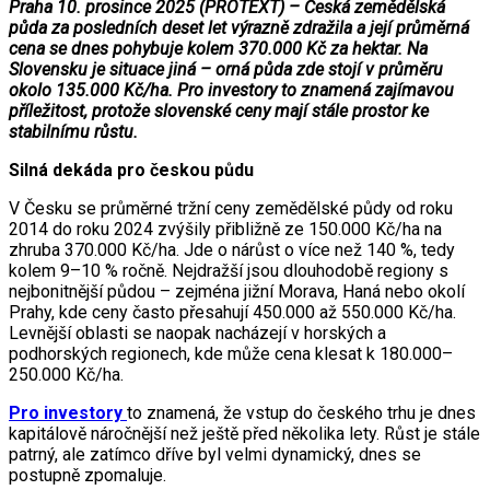
Praha 10. prosince 2025 (PROTEXT) – Česká zemědělská
půda za posledních deset let výrazně zdražila a její průměrná
cena se dnes pohybuje kolem 370.000 Kč za hektar. Na
Slovensku je situace jiná – orná půda zde stojí v průměru
okolo 135.000 Kč/ha. Pro investory to znamená zajímavou
příležitost, protože slovenské ceny mají stále prostor ke
stabilnímu růstu.
Silná dekáda pro českou půdu
V Česku se průměrné tržní ceny zemědělské půdy od roku
2014 do roku 2024 zvýšily přibližně ze 150.000 Kč/ha na
zhruba 370.000 Kč/ha. Jde o nárůst o více než 140 %, tedy
kolem 9–10 % ročně. Nejdražší jsou dlouhodobě regiony s
nejbonitnější půdou – zejména jižní Morava, Haná nebo okolí
Prahy, kde ceny často přesahují 450.000 až 550.000 Kč/ha.
Levnější oblasti se naopak nacházejí v horských a
podhorských regionech, kde může cena klesat k 180.000–
250.000 Kč/ha.
Pro investory
to znamená, že vstup do českého trhu je dnes
kapitálově náročnější než ještě před několika lety. Růst je stále
patrný, ale zatímco dříve byl velmi dynamický, dnes se
postupně zpomaluje.