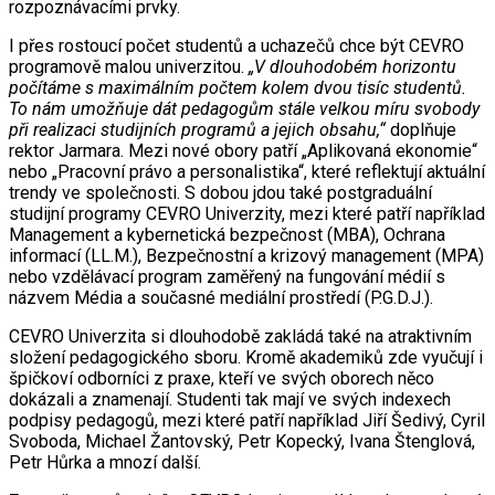
rozpoznávacími prvky.
I přes rostoucí počet studentů a uchazečů chce být CEVRO
programově malou univerzitou.
„V dlouhodobém horizontu
počítáme s maximálním počtem kolem dvou tisíc studentů.
To nám umožňuje dát pedagogům stále velkou míru svobody
při realizaci studijních programů a jejich obsahu,“
doplňuje
rektor Jarmara. Mezi nové obory patří „Aplikovaná ekonomie“
nebo „Pracovní právo a personalistika“, které reflektují aktuální
trendy ve společnosti. S dobou jdou také postgraduální
studijní programy CEVRO Univerzity, mezi které patří například
Management a kybernetická bezpečnost (MBA), Ochrana
informací (LL.M.), Bezpečnostní a krizový management (MPA)
nebo vzdělávací program zaměřený na fungování médií s
názvem Média a současné mediální prostředí (P.G.D.J.).
CEVRO Univerzita si dlouhodobě zakládá také na atraktivním
složení pedagogického sboru. Kromě akademiků zde vyučují i
špičkoví odborníci z praxe, kteří ve svých oborech něco
dokázali a znamenají. Studenti tak mají ve svých indexech
podpisy pedagogů, mezi které patří například Jiří Šedivý, Cyril
Svoboda, Michael Žantovský, Petr Kopecký, Ivana Štenglová,
Petr Hůrka a mnozí další.