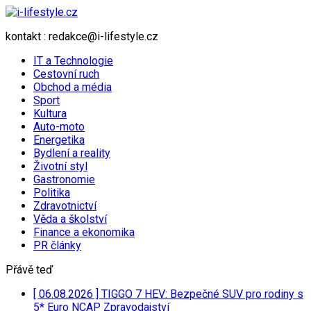
kontakt : redakce@i-lifestyle.cz
IT a Technologie
Cestovní ruch
Obchod a média
Sport
Kultura
Auto-moto
Energetika
Bydlení a reality
Životní styl
Gastronomie
Politika
Zdravotnictví
Věda a školství
Finance a ekonomika
PR články
Přávě teď
[ 06.08.2026 ]
TIGGO 7 HEV: Bezpečné SUV pro rodiny s
5* Euro NCAP
Zpravodajství