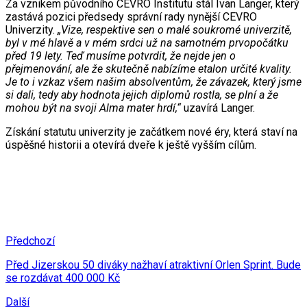
Za vznikem původního CEVRO Institutu stál Ivan Langer, který
zastává pozici předsedy správní rady nynější CEVRO
Univerzity.
„Vize, respektive sen o malé soukromé univerzitě,
byl v mé hlavě a v mém srdci už na samotném prvopočátku
před 19 lety. Teď musíme potvrdit, že nejde jen o
přejmenování, ale že skutečně nabízíme etalon určité kvality.
Je to i vzkaz všem našim absolventům, že závazek, který jsme
si dali, tedy aby hodnota jejich diplomů rostla, se plní a že
mohou být na svoji Alma mater hrdí,“
uzavírá Langer.
Získání statutu univerzity je začátkem nové éry, která staví na
úspěšné historii a otevírá dveře k ještě vyšším cílům.
Předchozí
Před Jizerskou 50 diváky nažhaví atraktivní Orlen Sprint. Bude
se rozdávat 400 000 Kč
Další