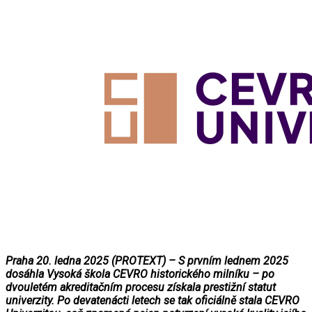
Praha 20. ledna 2025 (PROTEXT) – S prvním lednem 2025
dosáhla Vysoká škola CEVRO historického milníku – po
dvouletém akreditačním procesu získala prestižní statut
univerzity. Po devatenácti letech se tak oficiálně stala CEVRO