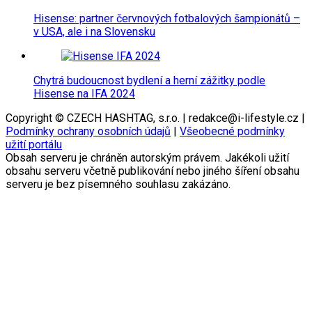
Hisense: partner červnových fotbalových šampionátů –
v USA, ale i na Slovensku
Chytrá budoucnost bydlení a herní zážitky podle
Hisense na IFA 2024
Copyright © CZECH HASHTAG, s.r.o. | redakce@i-lifestyle.cz |
Podmínky ochrany osobních údajů
|
Všeobecné podmínky
užití portálu
Obsah serveru je chráněn autorským právem. Jakékoli užití
obsahu serveru včetně publikování nebo jiného šíření obsahu
serveru je bez písemného souhlasu zakázáno.