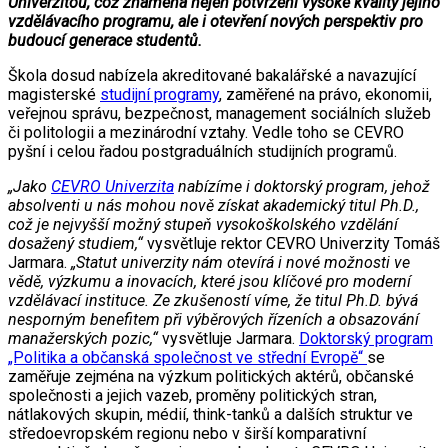
Univerzitou, což znamená nejen potvrzení vysoké kvality jejího
vzdělávacího programu, ale i otevření nových perspektiv pro
budoucí generace studentů.
Škola dosud nabízela akreditované bakalářské a navazující
magisterské
studijní programy
, zaměřené na právo, ekonomii,
veřejnou správu, bezpečnost, management sociálních služeb
či politologii a mezinárodní vztahy. Vedle toho se CEVRO
pyšní i celou řadou postgraduálních studijních programů.
„Jako
CEVRO Univerzita
nabízíme i doktorský program, jehož
absolventi u nás mohou nově získat akademický titul Ph.D.,
což je nejvyšší možný stupeň vysokoškolského vzdělání
dosažený studiem,“
vysvětluje rektor CEVRO Univerzity Tomáš
Jarmara.
„Statut univerzity nám otevírá i nové možnosti ve
vědě, výzkumu a inovacích, které jsou klíčové pro moderní
vzdělávací instituce. Ze zkušeností víme, že titul Ph.D. bývá
nesporným benefitem při výběrových řízeních a obsazování
manažerských pozic,“
vysvětluje Jarmara.
Doktorský program
„Politika a občanská společnost ve střední Evropě“
se
zaměřuje zejména na výzkum politických aktérů, občanské
společnosti a jejich vazeb, proměny politických stran,
nátlakových skupin, médií, think-tanků a dalších struktur ve
středoevropském regionu nebo v širší komparativní