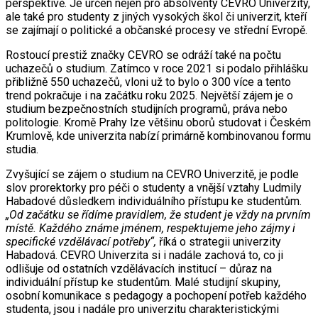
perspektivě. Je určen nejen pro absolventy CEVRO Univerzity,
ale také pro studenty z jiných vysokých škol či univerzit, kteří
se zajímají o politické a občanské procesy ve střední Evropě.
Rostoucí prestiž značky CEVRO se odráží také na počtu
uchazečů o studium. Zatímco v roce 2021 si podalo přihlášku
přibližně 550 uchazečů, vloni už to bylo o 300 více a tento
trend pokračuje i na začátku roku 2025. Největší zájem je o
studium bezpečnostních studijních programů, práva nebo
politologie. Kromě Prahy lze většinu oborů studovat i Českém
Krumlově, kde univerzita nabízí primárně kombinovanou formu
studia.
Zvyšující se zájem o studium na CEVRO Univerzitě, je podle
slov prorektorky pro péči o studenty a vnější vztahy Ludmily
Habadové důsledkem individuálního přístupu ke studentům.
„Od začátku se řídíme pravidlem, že student je vždy na prvním
místě. Každého známe jménem, respektujeme jeho zájmy i
specifické vzdělávací potřeby“,
říká o strategii univerzity
Habadová. CEVRO Univerzita si i nadále zachová to, co ji
odlišuje od ostatních vzdělávacích institucí – důraz na
individuální přístup ke studentům. Malé studijní skupiny,
osobní komunikace s pedagogy a pochopení potřeb každého
studenta, jsou i nadále pro univerzitu charakteristickými