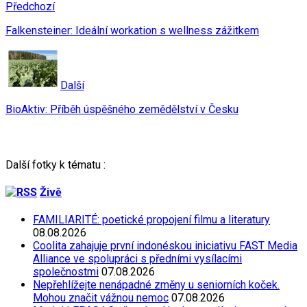
Předchozí
Falkensteiner: Ideální workation s wellness zážitkem
Další
BioAktiv: Příběh úspěšného zemědělství v Česku
Další fotky k tématu :
Živě
FAMILIARITÉ: poetické propojení filmu a literatury
08.08.2026
Coolita zahajuje první indonéskou iniciativu FAST Media
Alliance ve spolupráci s předními vysílacími
společnostmi
07.08.2026
Nepřehlížejte nenápadné změny u seniorních koček.
Mohou značit vážnou nemoc
07.08.2026