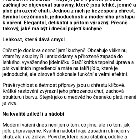
začínají se objevovat suroviny, které jsou lehké, jemné a
plné přirozené chuti. Jednou z nich je bezesporu chřest.
Symbol sezónnosti, jednoduchosti a moderního přístupu
k vaření. Elegantní, delikátní a přitom výrazný. Přesně
takový, jaké má být i dnešní pojetí kuchyně.
Lehkost, která dává smysl
Chřest je doslova esencí jarní kuchyně. Obsahuje vlákninu,
vitamíny skupiny B i antioxidanty a přirozeně zapadá do
lehkého, vyváženého jídelníčku. Stačí krátká tepelná úprava a
pár kvalitních ingrediencí a máte na talíři jídlo, které je
jednoduché, ale zároveň dokonale funkční a velmi efektní.
Právě rychlost a šetrnost přípravy jsou u chřestu klíčové.
Krátké restování zvýrazní jeho přirozenou chuť, zachová
strukturu i barvu. Stejně jako u medvědího česneku platí: méně
je více.
Na kvalitě záleží i u nádobí
Moderní vaření dnes není jen o tom, co jíme, ale i o tom, jak
jídlo připravujeme. Kvalitní nádobí hraje zásadní roli nejen v
chuti, ale i ve zdraví. Povrchy, které jsou stabilní, odolné a