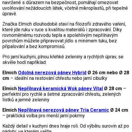
navržené s důrazem na bezpečnost, pomáhají omezovat
uvolňování nežádoucích látek, včetně mikroplastů, při tepelné
úpravě.
Značka Elmich dlouhodobě staví na filozofii zdravého vaření,
které jde ruku v ruce s kvalitou materiálů i zpracování. Díky
rovnoměrnému rozvodu tepla a spolehlivým nepřilnavým
povrchům můžete připravovat jídlo s minimem tuku, bez
připalování a bez kompromisů.
Pro jarní kuchyni, plnou křehké zeleniny a rychlých úprav, se
skvěle hodí například:
Elmich
Odolná nerezová pánev Hybrid
Ø 26 cm nebo Ø 28
cm
– ideální na restování chřestu nebo jarní cibulky
Elmich
Nepřilnavá keramická Wok pánev Vital
Ø 28 cm
–
perfektní pro rychlé a šetrné zpracování chřestu, zelených
lístků a jemné zeleniny
Elmich
Nepřilnavá nerezová pánev Tria Ceramic
Ø 24 cm
– praktická volba pro menší jarní pokrmy
Každý detail v kuchyni dnes hraje roli. Od výběru surovin až po
nádobí, ve kterém vaříte.