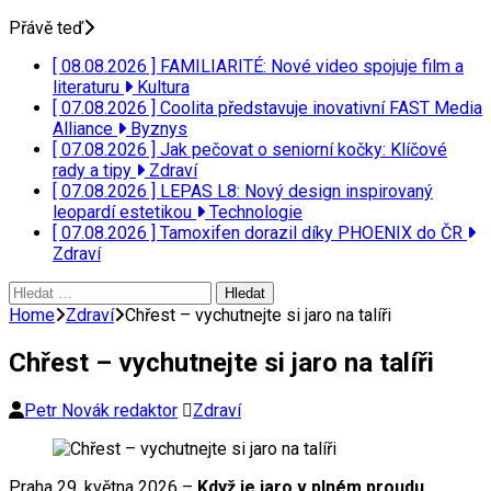
Přávě teď
[ 08.08.2026 ]
FAMILIARITÉ: Nové video spojuje film a
literaturu
Kultura
[ 07.08.2026 ]
Coolita představuje inovativní FAST Media
Alliance
Byznys
[ 07.08.2026 ]
Jak pečovat o seniorní kočky: Klíčové
rady a tipy
Zdraví
[ 07.08.2026 ]
LEPAS L8: Nový design inspirovaný
leopardí estetikou
Technologie
[ 07.08.2026 ]
Tamoxifen dorazil díky PHOENIX do ČR
Zdraví
Vyhledávání
Home
Zdraví
Chřest – vychutnejte si jaro na talíři
Chřest – vychutnejte si jaro na talíři
Petr Novák redaktor
Zdraví
Praha 29. května 2026 –
Když je jaro v plném proudu