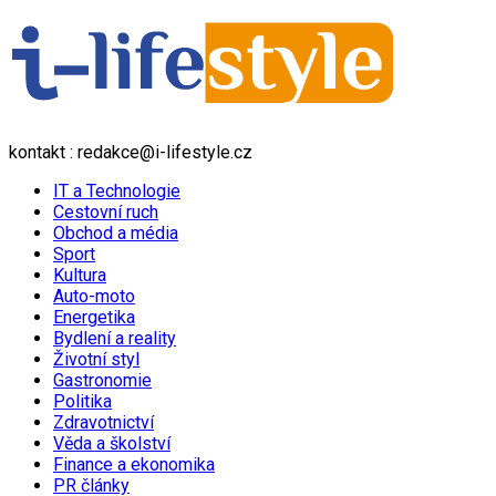
kontakt : redakce@i-lifestyle.cz
IT a Technologie
Cestovní ruch
Obchod a média
Sport
Kultura
Auto-moto
Energetika
Bydlení a reality
Životní styl
Gastronomie
Politika
Zdravotnictví
Věda a školství
Finance a ekonomika
PR články