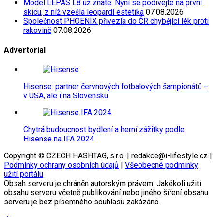
Model LEPAS L8 už znáte. Nyní se podívejte na první
skicu, z níž vzešla leopardí estetika
07.08.2026
Společnost PHOENIX přivezla do ČR chybějící lék proti
rakovině
07.08.2026
Advertorial
Hisense: partner červnových fotbalových šampionátů –
v USA, ale i na Slovensku
Chytrá budoucnost bydlení a herní zážitky podle
Hisense na IFA 2024
Copyright © CZECH HASHTAG, s.r.o. | redakce@i-lifestyle.cz |
Podmínky ochrany osobních údajů
|
Všeobecné podmínky
užití portálu
Obsah serveru je chráněn autorským právem. Jakékoli užití
obsahu serveru včetně publikování nebo jiného šíření obsahu
serveru je bez písemného souhlasu zakázáno.