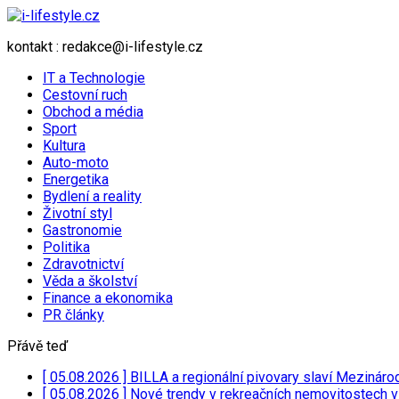
kontakt : redakce@i-lifestyle.cz
IT a Technologie
Cestovní ruch
Obchod a média
Sport
Kultura
Auto-moto
Energetika
Bydlení a reality
Životní styl
Gastronomie
Politika
Zdravotnictví
Věda a školství
Finance a ekonomika
PR články
Přávě teď
[ 05.08.2026 ]
BILLA a regionální pivovary slaví Mezináro
[ 05.08.2026 ]
Nové trendy v rekreačních nemovitostech 