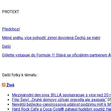
PROTEXT
Předchozí
Méně sněhu, více pohodlí: zimní dovolená Čechů se mění
Další
Gillette vstupuje do Formule 1! Stává se oficiálním partnerem 
Další fotky k tématu :
Živě
Mezinárodní den piva: BILLA spolupracuje s více než 20 r
Filip Šejvl: „Druhé domovy ožívají, pravidla ale zaspala.“
0
Největší běžecko-canicrossová událost podzimu míří k M
Hard Rock Cafe a Coca-Cola® zahajují hudební soutěž Har