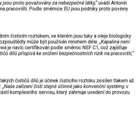
ny jsou proto považovány za nebezpečné látky,“
uvádí Antonín
na pracovišti. Podle směrnice EU jsou podniky proto povinny
dním čisticím roztokem, ve kterém jsou tuky a oleje biologicky
i rozpouštědly může být používán mnohem déle.
„Kapalina není
ewa je navíc certifikován podle směrnic NSF C1, což zajišťuje
tičů dílů přispívá ke snížení bezpečnostních rizik na pracovišti,“
kých čističů dílů je účinek čisticího roztoku zesílen tlakem až
.
„Naše zařízení čistí stejně účinně jako konvenční systémy, v
učástí komplexního servisu, který zahrnuje uvedení do provozu