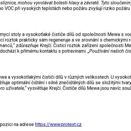
sliznice, mohou vyvolávat bolesti hlavy a závratě. Tyto sloučeni
ho VOC při vysokých teplotách nebo požáru zvyšují riziko požáru 
í mycí stoly a vysokotlaké čističe dílů od společnosti Mewa s vo
icí roztok prakticky sám regeneruje a ve srovnání s chemickým
tnanců,“
zdůrazňuje Krejčí. Čisticí roztok zařízení společnosti M
edochází k přímému kontaktu s potravinami.
„Používání našich čis
 a vysokotlakými čističi dílů v různých velikostech. U vysokotla
uje optimální čištění i silně znečištěných dílů se složitými tvary
ro uživatele,“
vysvětluje Krejčí. Čističe dílů Mewa jsou navíc so
spozici na adrese
https://www.protext.cz
.