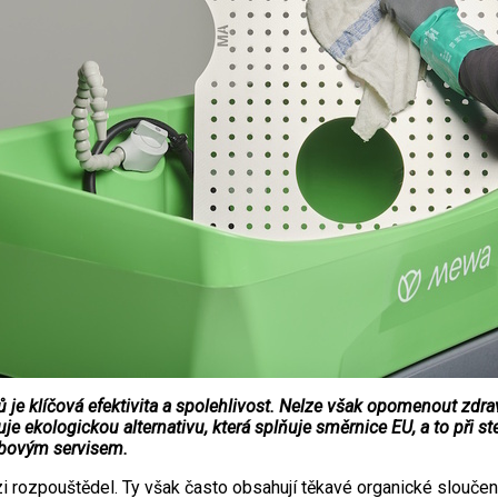
je klíčová efektivita a spolehlivost. Nelze však opomenout zdra
 ekologickou alternativu, která splňuje směrnice EU, a to při ste
žbovým servisem.
 rozpouštědel. Ty však často obsahují těkavé organické sloučen