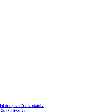
dní den piva
Zpravodajství
v Česku
Byznys