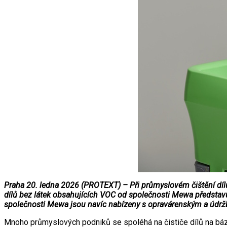
Praha 20. ledna 2026 (PROTEXT) – Při průmyslovém čištění dílů 
dílů bez látek obsahujících VOC od společnosti Mewa představuje
společnosti Mewa jsou navíc nabízeny s opravárenským a údr
Mnoho průmyslových podniků se spoléhá na čističe dílů na bázi