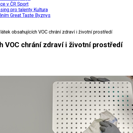
kce v ČR
Sport
sing pro talenty
Kultura
něním Great Taste
Byznys
 látek obsahujících VOC chrání zdraví i životní prostředí
ch VOC chrání zdraví i životní prostředí