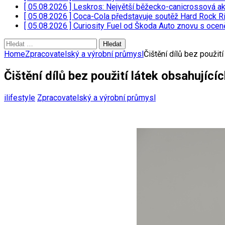
[ 05.08.2026 ]
Leskros: Největší běžecko-canicrossová a
[ 05.08.2026 ]
Coca-Cola představuje soutěž Hard Rock Ri
[ 05.08.2026 ]
Curiosity Fuel od Škoda Auto znovu s oce
Vyhledávání
Home
Zpracovatelský a výrobní průmysl
Čištění dílů bez použití
Čištění dílů bez použití látek obsahující
ilifestyle
Zpracovatelský a výrobní průmysl