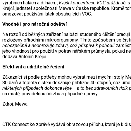
výrobních halách a dílnách.
„Vyšší koncentrace VOC dráždí oči a 
Krejčí, jednatel společnosti Mewa v České republice. Kromě to
omezovat používání látek obsahujících VOC.
Vhodné i pro náročná odvětví
Na rozdíl od běžných zařízení na bázi studeného čištění pracuj
rozloženy přírodními mikroorganismy. Tímto způsobem se čist
nebezpečná a neohrožuje zdraví, což přispívá k pohodlí zaměs
jeho vhodnost pro použití v potravinářském průmyslu, pokud n
dodává Antonín Krejčí.
Efektivní a udržitelné řešení
Zákazníci si podle potřeby mohou vybrat mezi mycími stoly Mewa
80 barů a teplota čištění dosahuje přibližně 40 stupňů, což umožň
některých případech dokonce lépe – a to bez zdravotních rizik p
na místě, pravidelnou údržbu a případné opravy.
Zdroj: Mewa
ČTK Connect ke zprávě vydává obrazovou přílohu, která je k di