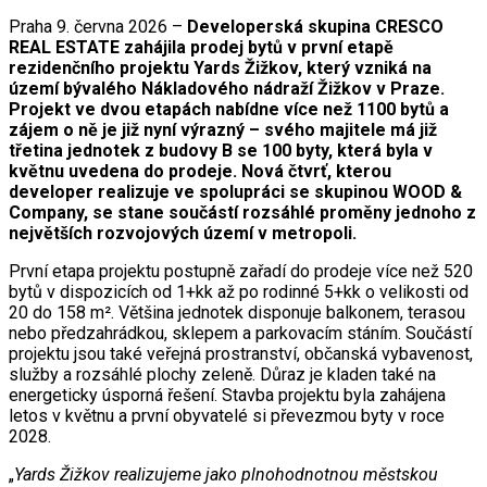
Praha 9. června 2026 –
Developerská skupina CRESCO
REAL ESTATE zahájila prodej bytů v první etapě
rezidenčního projektu Yards Žižkov, který vzniká na
území bývalého Nákladového nádraží Žižkov v Praze.
Projekt ve dvou etapách nabídne více než 1100 bytů a
zájem o ně je již nyní výrazný – svého majitele má již
třetina jednotek z budovy B se 100 byty, která byla v
květnu uvedena do prodeje. Nová čtvrť, kterou
developer realizuje ve spolupráci se skupinou WOOD &
Company, se stane součástí rozsáhlé proměny jednoho z
největších rozvojových území v metropoli.
První etapa projektu postupně zařadí do prodeje více než 520
bytů v dispozicích od 1+kk až po rodinné 5+kk o velikosti od
20 do 158 m². Většina jednotek disponuje balkonem, terasou
nebo předzahrádkou, sklepem a parkovacím stáním. Součástí
projektu jsou také veřejná prostranství, občanská vybavenost,
služby a rozsáhlé plochy zeleně. Důraz je kladen také na
energeticky úsporná řešení. Stavba projektu byla zahájena
letos v květnu a první obyvatelé si převezmou byty v roce
2028.
„
Yards Žižkov realizujeme jako plnohodnotnou městskou