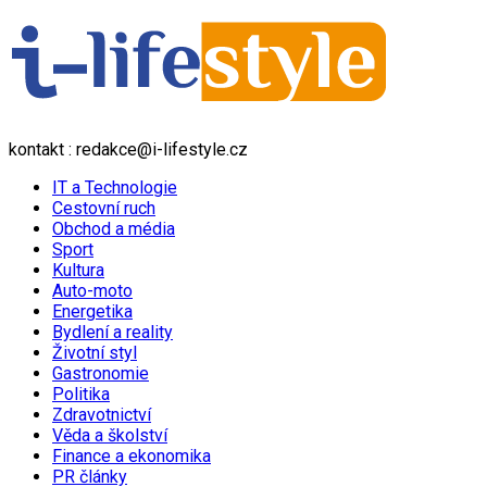
kontakt : redakce@i-lifestyle.cz
IT a Technologie
Cestovní ruch
Obchod a média
Sport
Kultura
Auto-moto
Energetika
Bydlení a reality
Životní styl
Gastronomie
Politika
Zdravotnictví
Věda a školství
Finance a ekonomika
PR články