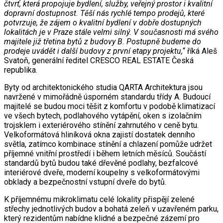
čtvrť, která propojuje bydlení, služby, veřejný prostor i kvalitní
dopravní dostupnost. Těší nás rychlé tempo prodejů, které
potvrzuje, že zájem o kvalitní bydlení v dobře dostupných
lokalitách je v Praze stále velmi silný. V současnosti má svého
majitele již třetina bytů z budovy B. Postupně budeme do
prodeje uvádět i další budovy z první etapy projektu,
“ říká Aleš
Svatoň, generální ředitel CRESCO REAL ESTATE Česká
republika.
Byty od architektonického studia QARTA Architektura jsou
navržené v mimořádně úsporném standardu třídy A. Budoucí
majitelé se budou moci těšit z komfortu v podobě klimatizací
ve všech bytech, podlahového vytápění, oken s izolačním
trojsklem i exteriérového stínění zahrnutého v ceně bytu.
Velkoformátová hliníková okna zajistí dostatek denního
světla, zatímco kombinace stínění a chlazení pomůže udržet
příjemné vnitřní prostředí i během letních měsíců. Součástí
standardů bytů budou také dřevěné podlahy, bezfalcové
interiérové dveře, moderní koupelny s velkoformátovými
obklady a bezpečnostní vstupní dveře do bytů.
K příjemnému mikroklimatu celé lokality přispějí zelené
střechy jednotlivých budov a bohatá zeleň v uzavřeném parku,
který rezidentům nabídne klidné a bezpečné zázemí pro