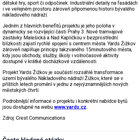
dětské hry, sport či odpočinek. Industriální detaily na fasádách
i ve veřejném prostoru zároveň připomenou historii bývalého
nákladového nádraží.
Jedním z hlavních benefitů projektu je jeho poloha v
dynamicky se rozvíjející části Prahy 3. Nové tramvajové
zastávky Malešická a Nad Kapličkou v bezprostřední
blízkosti zajistí rychlé spojení s centrem města. Yards Žižkov
zároveň naplňuje principy takzvaného 15minutového města,
kdy jsou obchody, služby, školy i volnočasové aktivity
dostupné v krátké docházkové vzdálenosti.
Projekt Yards Žižkov je součástí rozsáhlé transformace
území bývalého Nákladového nádraží Žižkov, které se v
příštích letech promění v jednu z nejvýznamnějších nových
městských čtvrtí.
Podrobnější informace o projektu i konkrétní nabídce bytů
jsou dostupné na webu
www.yards.cz
.
Zdroj: Crest Communications