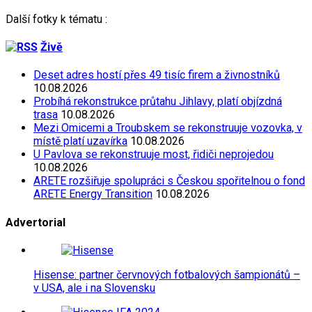
Další fotky k tématu :
Živě
Deset adres hostí přes 49 tisíc firem a živnostníků
10.08.2026
Probíhá rekonstrukce průtahu Jihlavy, platí objízdná
trasa
10.08.2026
Mezi Omicemi a Troubskem se rekonstruuje vozovka, v
místě platí uzavírka
10.08.2026
U Pavlova se rekonstruuje most, řidiči neprojedou
10.08.2026
ARETE rozšiřuje spolupráci s Českou spořitelnou o fond
ARETE Energy Transition
10.08.2026
Advertorial
Hisense: partner červnových fotbalových šampionátů –
v USA, ale i na Slovensku