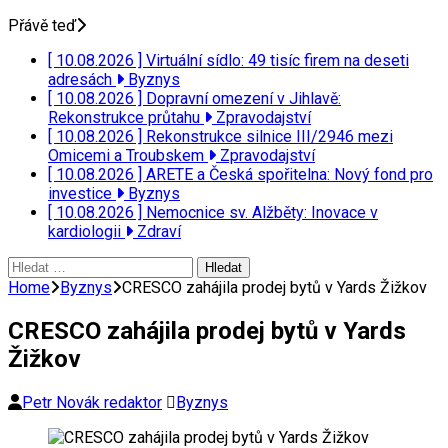
Přávě teď
[ 10.08.2026 ]
Virtuální sídlo: 49 tisíc firem na deseti
adresách
Byznys
[ 10.08.2026 ]
Dopravní omezení v Jihlavě:
Rekonstrukce průtahu
Zpravodajství
[ 10.08.2026 ]
Rekonstrukce silnice III/2946 mezi
Omicemi a Troubskem
Zpravodajství
[ 10.08.2026 ]
ARETE a Česká spořitelna: Nový fond pro
investice
Byznys
[ 10.08.2026 ]
Nemocnice sv. Alžběty: Inovace v
kardiologii
Zdraví
Vyhledávání
Home
Byznys
CRESCO zahájila prodej bytů v Yards Žižkov
CRESCO zahájila prodej bytů v Yards
Žižkov
Petr Novák redaktor
Byznys