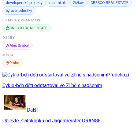
developerské projekty
realitní trh
Žižkov
CRESCO REAL ESTATE
bytové jednotky
FIRMY A ORGANIZACE
CRESCO REAL ESTATE
OSOBY
Aleš Svatoň
MÍSTA
Praha
Předchozí
Cyklo-běh dětí odstartoval ve Zlíně s nadšením
Další
Objevte Zlatokopku od Jägermeister ORANGE