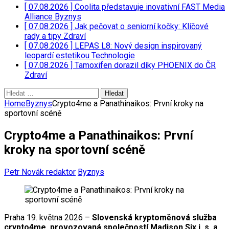
[ 07.08.2026 ]
Coolita představuje inovativní FAST Media
Alliance
Byznys
[ 07.08.2026 ]
Jak pečovat o seniorní kočky: Klíčové
rady a tipy
Zdraví
[ 07.08.2026 ]
LEPAS L8: Nový design inspirovaný
leopardí estetikou
Technologie
[ 07.08.2026 ]
Tamoxifen dorazil díky PHOENIX do ČR
Zdraví
Vyhledávání
Home
Byznys
Crypto4me a Panathinaikos: První kroky na
sportovní scéně
Crypto4me a Panathinaikos: První
kroky na sportovní scéně
Petr Novák redaktor
Byznys
Praha 19. května 2026 –
Slovenská kryptoměnová služba
crypto4me, provozovaná společností Madison Six j. s. a.,