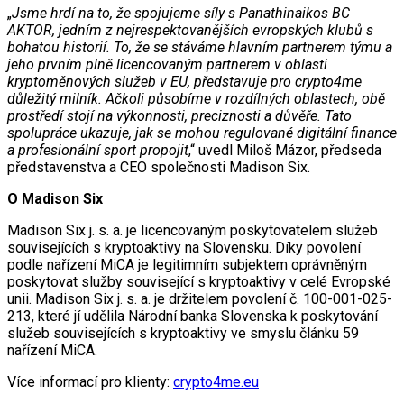
„
Jsme hrdí na to, že spojujeme síly s Panathinaikos BC
AKTOR, jedním z nejrespektovanějších evropských klubů s
bohatou historií. To, že se stáváme hlavním partnerem týmu a
jeho prvním plně licencovaným partnerem v oblasti
kryptoměnových služeb v EU, představuje pro crypto4me
důležitý milník. Ačkoli působíme v rozdílných oblastech, obě
prostředí stojí na výkonnosti, preciznosti a důvěře. Tato
spolupráce ukazuje, jak se mohou regulované digitální finance
a profesionální sport propojit
,“ uvedl Miloš Mázor, předseda
představenstva a CEO společnosti Madison Six.
O Madison Six
Madison Six j. s. a. je licencovaným poskytovatelem služeb
souvisejících s kryptoaktivy na Slovensku. Díky povolení
podle nařízení MiCA je legitimním subjektem oprávněným
poskytovat služby související s kryptoaktivy v celé Evropské
unii. Madison Six j. s. a. je držitelem povolení č. 100-001-025-
213, které jí udělila Národní banka Slovenska k poskytování
služeb souvisejících s kryptoaktivy ve smyslu článku 59
nařízení MiCA.
Více informací pro klienty:
crypto4me.eu