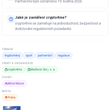
Partnerství bylo oznámeno 19. května 2026.
Jaké je zaměření crypto4me?
crypto4me se zaměřuje na jednoduchost, bezpečnost a
dodržování regulatorních požadavků.
TÉMATA
kryptoměny
sport
partnerství
regulace
FIRMY A ORGANIZACE
crypto4me
Madison Six j. s. a.
OSOBY
Miloš Mázor
MÍSTA
Praha