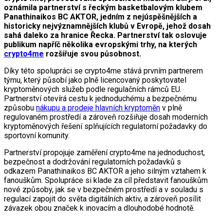
oznámila partnerství s řeckým basketbalovým klubem
Panathinaikos BC AKTOR, jedním z nejúspěšnějších a
historicky nejvýznamnějších klubů v Evropě, jehož dosah
sahá daleko za hranice Řecka. Partnerství tak oslovuje
publikum napříč několika evropskými trhy, na kterých
crypto4me
rozšiřuje svou působnost.
Díky této spolupráci se crypto4me stává prvním partnerem
týmu, který působí jako plně licencovaný poskytovatel
kryptoměnových služeb podle regulačních rámců EU.
Partnerství otevírá cestu k jednoduchému a bezpečnému
způsobu
nákupu a prodeje hlavních kryptoměn
v plně
regulovaném prostředí a zároveň rozšiřuje dosah moderních
kryptoměnových řešení splňujících regulatorní požadavky do
sportovní komunity.
Partnerství propojuje zaměření crypto4me na jednoduchost,
bezpečnost a dodržování regulatorních požadavků s
odkazem Panathinaikos BC AKTOR a jeho silným vztahem k
fanouškům. Spolupráce si klade za cíl představit fanouškům
nové způsoby, jak se v bezpečném prostředí a v souladu s
regulací zapojit do světa digitálních aktiv, a zároveň posílit
závazek obou značek k inovacím a dlouhodobé hodnotě.