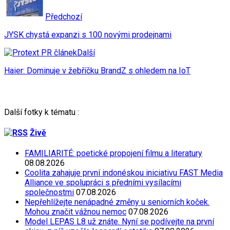
Předchozí
JYSK chystá expanzi s 100 novými prodejnami
Další
Haier: Dominuje v žebříčku BrandZ s ohledem na IoT
Další fotky k tématu :
Živě
FAMILIARITÉ: poetické propojení filmu a literatury
08.08.2026
Coolita zahajuje první indonéskou iniciativu FAST Media
Alliance ve spolupráci s předními vysílacími
společnostmi
07.08.2026
Nepřehlížejte nenápadné změny u seniorních koček.
Mohou značit vážnou nemoc
07.08.2026
Model LEPAS L8 už znáte. Nyní se podívejte na první