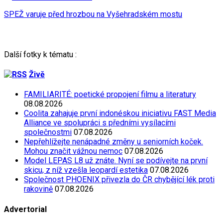
SPEŽ varuje před hrozbou na Vyšehradském mostu
Další fotky k tématu :
Živě
FAMILIARITÉ: poetické propojení filmu a literatury
08.08.2026
Coolita zahajuje první indonéskou iniciativu FAST Media
Alliance ve spolupráci s předními vysílacími
společnostmi
07.08.2026
Nepřehlížejte nenápadné změny u seniorních koček.
Mohou značit vážnou nemoc
07.08.2026
Model LEPAS L8 už znáte. Nyní se podívejte na první
skicu, z níž vzešla leopardí estetika
07.08.2026
Společnost PHOENIX přivezla do ČR chybějící lék proti
rakovině
07.08.2026
Advertorial