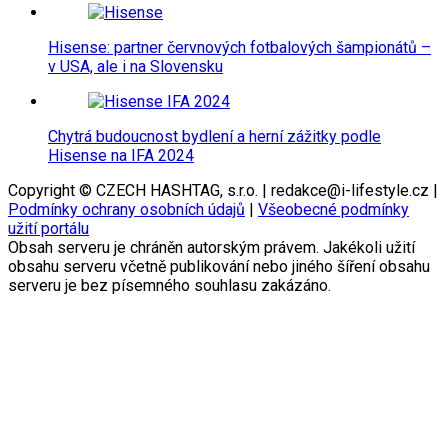
Hisense: partner červnových fotbalových šampionátů –
v USA, ale i na Slovensku
Chytrá budoucnost bydlení a herní zážitky podle
Hisense na IFA 2024
Copyright © CZECH HASHTAG, s.r.o. | redakce@i-lifestyle.cz |
Podmínky ochrany osobních údajů
|
Všeobecné podmínky
užití portálu
Obsah serveru je chráněn autorským právem. Jakékoli užití
obsahu serveru včetně publikování nebo jiného šíření obsahu
serveru je bez písemného souhlasu zakázáno.