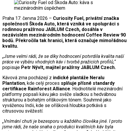
Praha 17. června 2026 –
Curiosity Fuel, privátní značka
společnosti Škoda Auto, která vzniká ve spolupráci s
rodinnou pražírnou JABLUM Czech, dosáhla v
nezávislém mezinárodním hodnocení Coffee Review 90
bodů. Překročila tak hranici, která označuje mimořádnou
kvalitu.
„Jsme velmi rádi, že se díky hodnocení potvrdila kvalita naší
práce ve výběru vhodných káv i tvorbě pražicích profilů,“
popisuje
Petr Nývlt, majitel pražírny JABLUM Czech.
Kávová zrna pocházejí z
indické plantáže Neralu
Plantation
, kde celý proces
splňuje přísné standardy
certifikace Rainforest Alliance
. Hodnotitelé mezinárodní
platformy popsali kávu jako svěže sladkou s hedvábnou
strukturou a bohatým oříškovým tónem. Souhrnně jako
vyváženou Indii, kde se oříšková hloubka potkává s
citrusovou svěžestí.
„Vnímání chuti je bezesporu u každého člověka jiné. I proto
jsme rádi, že naše snaha o produkci kvalitních káv byla