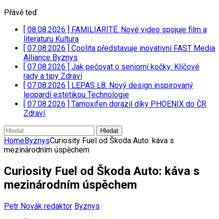
Přávě teď
[ 08.08.2026 ]
FAMILIARITÉ: Nové video spojuje film a
literaturu
Kultura
[ 07.08.2026 ]
Coolita představuje inovativní FAST Media
Alliance
Byznys
[ 07.08.2026 ]
Jak pečovat o seniorní kočky: Klíčové
rady a tipy
Zdraví
[ 07.08.2026 ]
LEPAS L8: Nový design inspirovaný
leopardí estetikou
Technologie
[ 07.08.2026 ]
Tamoxifen dorazil díky PHOENIX do ČR
Zdraví
Vyhledávání
Home
Byznys
Curiosity Fuel od Škoda Auto: káva s
mezinárodním úspěchem
Curiosity Fuel od Škoda Auto: káva s
mezinárodním úspěchem
Petr Novák redaktor
Byznys