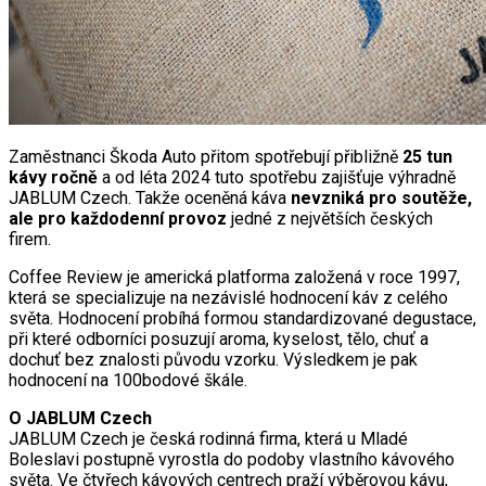
Zaměstnanci Škoda Auto přitom spotřebují přibližně
25 tun
kávy ročně
a od léta 2024 tuto spotřebu zajišťuje výhradně
JABLUM Czech. Takže oceněná káva
nevzniká pro soutěže,
ale pro každodenní provoz
jedné z největších českých
firem.
Coffee Review je americká platforma založená v roce 1997,
která se specializuje na nezávislé hodnocení káv z celého
světa. Hodnocení probíhá formou standardizované degustace,
při které odborníci posuzují aroma, kyselost, tělo, chuť a
dochuť bez znalosti původu vzorku. Výsledkem je pak
hodnocení na 100bodové škále.
O JABLUM Czech
JABLUM Czech je česká rodinná firma, která u Mladé
Boleslavi postupně vyrostla do podoby vlastního kávového
světa. Ve čtyřech kávových centrech praží výběrovou kávu,