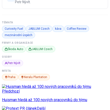
Petr Nývlt.
TÉMATA
Curiosity Fuel
JABLUM Czech
káva
Coffee Review
mezinárodní úspěch
FIRMY A ORGANIZACE
Škoda Auto
JABLUM Czech
OSOBY
Petr Nývlt
MÍSTA
Praha
Neralu Plantation
Předchozí
Huisman hledá až 100 nových pracovníků do týmu
Další