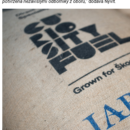
potvrzena nezávislými odborníky z oboru,“
dodává Nývlt.