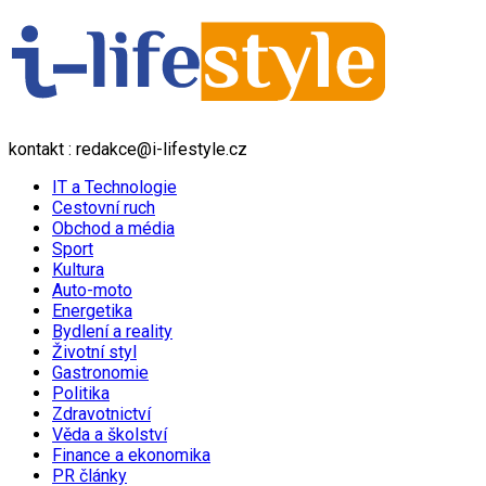
kontakt : redakce@i-lifestyle.cz
IT a Technologie
Cestovní ruch
Obchod a média
Sport
Kultura
Auto-moto
Energetika
Bydlení a reality
Životní styl
Gastronomie
Politika
Zdravotnictví
Věda a školství
Finance a ekonomika
PR články