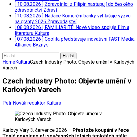
[ 10.08.2026 ]
Zdravotníci z Filipín nastupují do českého
zdravotnictví
Zdraví
[ 10.08.2026 ]
Nadace Komerční banky vyhlašuje výzvu
na granty 2026
Zpravodajství
[ 08.08.2026 ]
FAMILIARITÉ: Nové video spojuje film a
literaturu
Kultura
[ 07.08.2026 ]
Coolita představuje inovativní FAST Media
Alliance
Byznys
Vyhledávání
Home
Kultura
Czech Industry Photo: Objevte umění v Karlových
Varech
Czech Industry Photo: Objevte umění v
Karlových Varech
Petr Novák redaktor
Kultura
Karlovy Vary 3. července 2026 –
Přestože koupání v řece
Teplé povoleno při současných letních teplotách stále