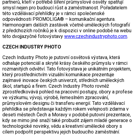
partnerů, kteří v potřebě šíření průmyslové osvěty spatřují
smysl nejen pro budoucí růst a zaměstnanost. Pořadatelem
této vzdělávací přehlídky je v rámci společenské
odpovědnosti PROMOLIGA® – komunikační agentura.
Harmonogram dalších zastávek včetně uměleckých fotografií
z předchozích ročníků je k dispozici v online podobě na webu
této dvojjazyčné fotovýstavy
www.czechindustryphoto.com
.
CZECH INDUSTRY PHOTO
Czech Industry Photo je putovní osvětová výstava, která
odhaluje potenciál a skryté krásy českého průmyslu v rámci
rozmanitých odvětví. Tato fotovýstava je unikátním projektem,
který prostřednictvím vizuální komunikace prezentuje
zajímavé inovace českých univerzit, středních uměleckých
škol, startupů a firem. Czech Industry Photo rovněž
zprostředkovává pohled na pracovní postupy, obory a profese
ve výzkumu, vývoji, výrobě, řemeslném zpracování,
průmyslovém designu či transferu energií. Tato vzdělávací
přehlídka se představuje každým rokem veřejnosti zdarma v
deseti městech Čech a Moravy v podobě putovní prezentace,
kdy se mimo jiné snaží také probudit zájem mladé generace o
technologické novinky, vědu a kreativní umělecké obory s
cílem podpořit perspektivu jejich budoucího zaměstnání.