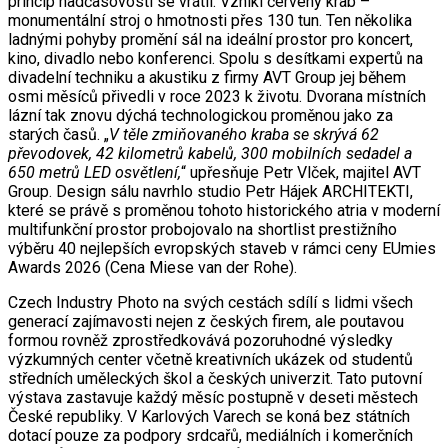
princip nadčasovosti se vrátil. Vznikl červený krab –
monumentální stroj o hmotnosti přes 130 tun. Ten několika
ladnými pohyby promění sál na ideální prostor pro koncert,
kino, divadlo nebo konferenci. Spolu s desítkami expertů na
divadelní techniku a akustiku z firmy AVT Group jej během
osmi měsíců přivedli v roce 2023 k životu. Dvorana místních
lázní tak znovu dýchá technologickou proměnou jako za
starých časů. „
V těle zmiňovaného kraba se skrývá 62
převodovek, 42 kilometrů kabelů, 300 mobilních sedadel a
650 metrů LED osvětlení,
“ upřesňuje Petr Vlček, majitel AVT
Group. Design sálu navrhlo studio Petr Hájek ARCHITEKTI,
které se právě s proměnou tohoto historického atria v moderní
multifunkční prostor probojovalo na shortlist prestižního
výběru 40 nejlepších evropských staveb v rámci ceny EUmies
Awards 2026 (Cena Miese van der Rohe).
Czech Industry Photo na svých cestách sdílí s lidmi všech
generací zajímavosti nejen z českých firem, ale poutavou
formou rovněž zprostředkovává pozoruhodné výsledky
výzkumných center včetně kreativních ukázek od studentů
středních uměleckých škol a českých univerzit. Tato putovní
výstava zastavuje každý měsíc postupně v deseti městech
České republiky. V Karlových Varech se koná bez státních
dotací pouze za podpory srdcařů, mediálních i komerčních