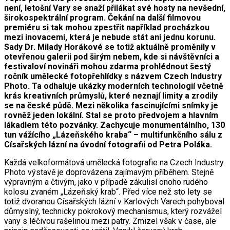
není, letošní Vary se snaží přilákat své hosty na nevšední,
širokospektrální program. Čekání na další filmovou
premiéru si tak mohou zpestřit například procházkou
mezi inovacemi, která je nebude stát ani jednu korunu.
Sady Dr. Milady Horákové se totiž aktuálně proměnily v
otevřenou galerii pod širým nebem, kde si návštěvníci a
festivaloví novináři mohou zdarma prohlédnout šestý
ročník umělecké fotopřehlídky s názvem Czech Industry
Photo. Ta odhaluje ukázky moderních technologií včetně
krás kreativních průmyslů, které neznají limity a zrodily
se na české půdě. Mezi několika fascinujícími snímky je
rovněž jeden lokální. Stal se proto předvojem a hlavním
lákadlem této pozvánky. Zachycuje monumentálního, 130
tun vážícího „Lázeňského kraba“ – multifunkčního sálu z
Císařských lázní na úvodní fotografii od Petra Poláka.
Každá velkoformátová umělecká fotografie na Czech Industry
Photo výstavě je doprovázena zajímavým příběhem. Stejně
výpravným a čtivým, jako v případě zákulisí onoho rudého
kolosu zvaném „Lázeňský krab“. Před více než sto lety se
totiž dvoranou Císařských lázní v Karlových Varech pohyboval
důmyslný, technicky pokrokový mechanismus, který rozvážel
vany s léčivou rašelinou mezi patry. Zmizel však v čase, ale