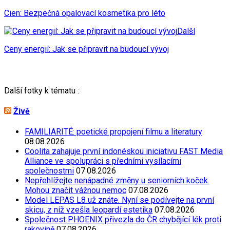
Cien: Bezpečná opalovací kosmetika pro léto
Další
Ceny energií: Jak se připravit na budoucí vývoj
Další fotky k tématu :
Živě
FAMILIARITÉ: poetické propojení filmu a literatury
08.08.2026
Coolita zahajuje první indonéskou iniciativu FAST Media
Alliance ve spolupráci s předními vysílacími
společnostmi
07.08.2026
Nepřehlížejte nenápadné změny u seniorních koček.
Mohou značit vážnou nemoc
07.08.2026
Model LEPAS L8 už znáte. Nyní se podívejte na první
skicu, z níž vzešla leopardí estetika
07.08.2026
Společnost PHOENIX přivezla do ČR chybějící lék proti
rakovině
07.08.2026