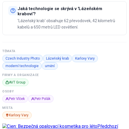
Jaká technologie se skrývá v 'Lázeňském
krabovi'?
'Lázeňský krab' obsahuje 62 převodovek, 42 kilometrů
kabelů a 650 metrů LED osvětlení.
TÉMATA
Czech Industry Photo
Lázeňský krab
Karlovy Vary
moderní technologie
umění
FIRMY A ORGANIZACE
AVT Group
OSOBY
Petr Vlček
Petr Polák
MÍSTA
Karlovy Vary
Předchozí