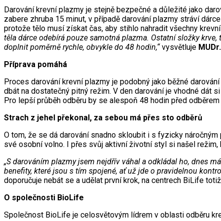
Darování krevní plazmy je stejně bezpečné a důležité jako dar
zabere zhruba 15 minut, v případě darování plazmy stráví dárce 
protože tělo musí získat čas, aby stihlo nahradit všechny krev
těla dárce odebírá pouze samotná plazma. Ostatní složky krve, 
doplnit poměrně rychle, obvykle do 48 hodin,“
vysvětluje
MUDr.
Příprava pomáhá
Proces darování krevní plazmy je podobný jako běžné darování k
dbát na dostatečný pitný režim. V den darování je vhodné dát si
Pro lepší průběh odběru by se alespoň 48 hodin před odběrem m
Strach z jehel překonal, za sebou má přes sto odběrů
O tom, že se dá darování snadno skloubit i s fyzicky náročným
své osobní volno. I přes svůj aktivní životní styl si našel rež
„S darováním plazmy jsem nejdřív váhal a odkládal ho, dnes má
benefity, které jsou s tím spojené, ať už jde o pravidelnou kon
doporučuje nebát se a udělat první krok, na centrech BiLife tot
O společnosti BioLife
Společnost BioLife je celosvětovým lídrem v oblasti odběru kr