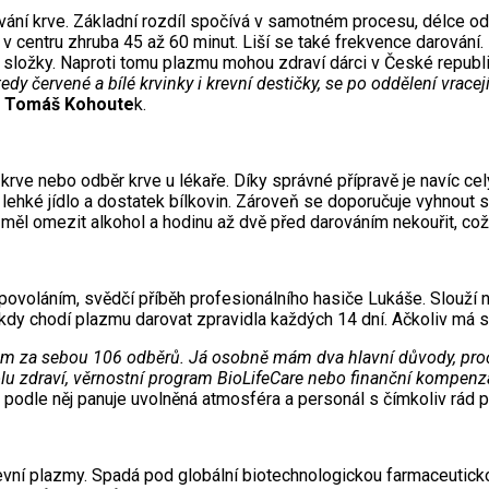
ování krve. Základní rozdíl spočívá v samotném procesu, délce o
v centru zhruba 45 až 60 minut. Liší se také frekvence darování.
ní složky. Naproti tomu plazmu mohou zdraví dárci v České repub
tedy červené a bílé krvinky i krevní destičky, se po oddělení vr
 Tomáš Kohoute
k.
rve nebo odběr krve u lékaře. Díky správné přípravě je navíc cel
 lehké jídlo a dostatek bílkovin. Zároveň se doporučuje vyhnout s
ěl omezit alkohol a hodinu až dvě před darováním nekouřit, což p
 povoláním, svědčí příběh profesionálního hasiče Lukáše. Slouž
im, kdy chodí plazmu darovat zpravidla každých 14 dní. Ačkoliv má 
m za sebou 106 odběrů. Já osobně mám dva hlavní důvody, proč d
trolu zdraví, věrnostní program BioLifeCare nebo finanční kompenz
iž podle něj panuje uvolněná atmosféra a personál s čímkoliv rád
evní plazmy. Spadá pod globální biotechnologickou farmaceutick