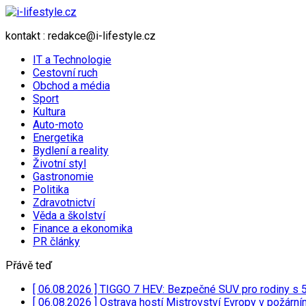
kontakt : redakce@i-lifestyle.cz
IT a Technologie
Cestovní ruch
Obchod a média
Sport
Kultura
Auto-moto
Energetika
Bydlení a reality
Životní styl
Gastronomie
Politika
Zdravotnictví
Věda a školství
Finance a ekonomika
PR články
Přávě teď
[ 06.08.2026 ]
TIGGO 7 HEV: Bezpečné SUV pro rodiny s
[ 06.08.2026 ]
Ostrava hostí Mistrovství Evropy v požárn