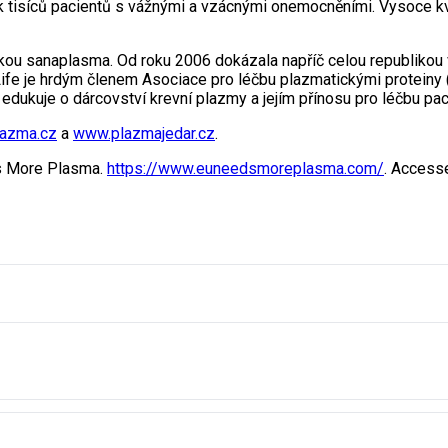
ovek tisíců pacientů s vážnými a vzácnými onemocněními. Vysoce k
kou sanaplasma. Od roku 2006 dokázala napříč celou republikou 
oLife je hrdým členem Asociace pro léčbu plazmatickými protein
 edukuje o dárcovství krevní plazmy a jejím přínosu pro léčbu pac
lazma.cz
a
www.plazmajedar.cz
.
s More Plasma.
https://www.euneedsmoreplasma.com/
. Access