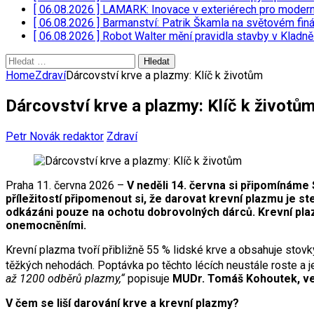
[ 06.08.2026 ]
LAMARK: Inovace v exteriérech pro moder
[ 06.08.2026 ]
Barmanství: Patrik Škamla na světovém fin
[ 06.08.2026 ]
Robot Walter mění pravidla stavby v Kladn
Vyhledávání
Home
Zdraví
Dárcovství krve a plazmy: Klíč k životům
Dárcovství krve a plazmy: Klíč k životů
Petr Novák redaktor
Zdraví
Praha 11. června 2026 –
V neděli 14. června si připomínáme
příležitostí připomenout si, že darovat krevní plazmu je st
odkázáni pouze na ochotu dobrovolných dárců. Krevní plaz
onemocněními.
Krevní plazma tvoří přibližně 55 % lidské krve a obsahuje stov
těžkých nehodách. Poptávka po těchto lécích neustále roste a 
až 1200 odběrů plazmy,“
popisuje
MUDr. Tomáš Kohoutek, ved
V čem se liší darování krve a krevní plazmy?