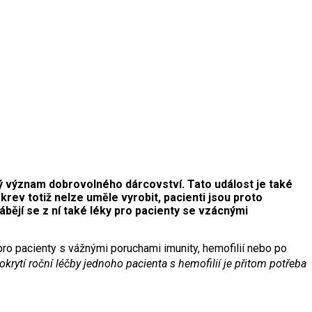
ý význam dobrovolného dárcovství. Tato událost je také
krev totiž nelze uměle vyrobit, pacienti jsou proto
bějí se z ní také léky pro pacienty se vzácnými
pro pacienty s vážnými poruchami imunity, hemofilií nebo po
okrytí roční léčby jednoho pacienta s hemofilií je přitom potřeba