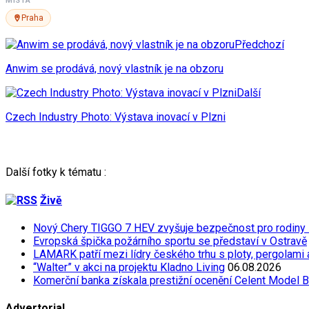
MÍSTA
Praha
Předchozí
Anwim se prodává, nový vlastník je na obzoru
Další
Czech Industry Photo: Výstava inovací v Plzni
Další fotky k tématu :
Živě
Nový Chery TIGGO 7 HEV zvyšuje bezpečnost pro rodiny
Evropská špička požárního sportu se představí v Ostravě
LAMARK patří mezi lídry českého trhu s ploty, pergolami
“Walter” v akci na projektu Kladno Living
06.08.2026
Komerční banka získala prestižní ocenění Celent Model 
Advertorial