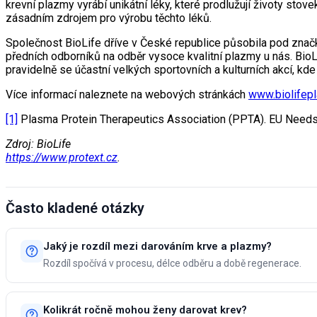
krevní plazmy vyrábí unikátní léky, které prodlužují životy st
zásadním zdrojem pro výrobu těchto léků.
Společnost BioLife dříve v České republice působila pod znač
předních odborníků na odběr vysoce kvalitní plazmy u nás. Bi
pravidelně se účastní velkých sportovních a kulturních akcí, kde
Více informací naleznete na webových stránkách
www.biolifep
[1]
Plasma Protein Therapeutics Association (PPTA). EU Need
Zdroj: BioLife
https://www.protext.cz
.
Často kladené otázky
Jaký je rozdíl mezi darováním krve a plazmy?
Rozdíl spočívá v procesu, délce odběru a době regenerace.
Kolikrát ročně mohou ženy darovat krev?