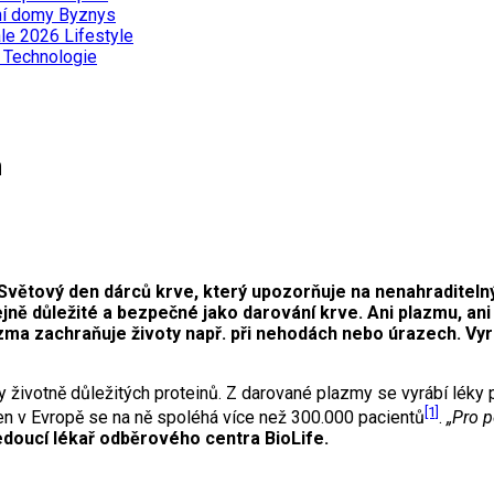
ní domy
Byznys
ále 2026
Lifestyle
ě
Technologie
m
 Světový den dárců krve, který upozorňuje na nenahraditeln
ejně důležité a bezpečné jako darování krve. Ani plazmu, ani 
ma zachraňuje životy např. při nehodách nebo úrazech. Vyrá
ky životně důležitých proteinů. Z darované plazmy se vyrábí léky 
[1]
jen v Evropě se na ně spoléhá více než 300.000 pacientů
.
„Pro p
oucí lékař odběrového centra BioLife.