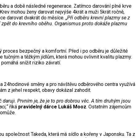
dběru a době následné regenerace. Zatímco darování plné krve
 Krev mohou ženy darovat nejvýše 4krát a muži 5krát ročně,
lice darovat dvakrát do měsíce.
„Při odběru krevní plazmy se z
acejí zpět do krevního oběhu. Organismus proto dokáže plazmu
ý proces bezpečný a komfortní. Před i po odběru je důležité
e tučným a těžkým jídlům, která mohou ovlivnit kvalitu plazmy.
omáhá snížit riziko závratí.
í na 24hodinové směny a pro návštěvu odběrového centra využívá
sám z jehel respekt, obavy dokázal zahodit.
aruji. Prvním je, že je to pro dobrou věc. A tím druhým jsou
aci,“
říká
pravidelný dárce Lukáš Mooz
. Ostatním zájemcům
 pomůže.
ou společnost Takeda, která má sídlo a kořeny v Japonsku. Ta z