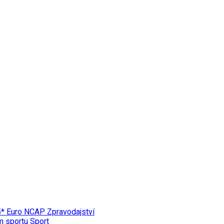
 5* Euro NCAP
Zpravodajství
ím sportu
Sport