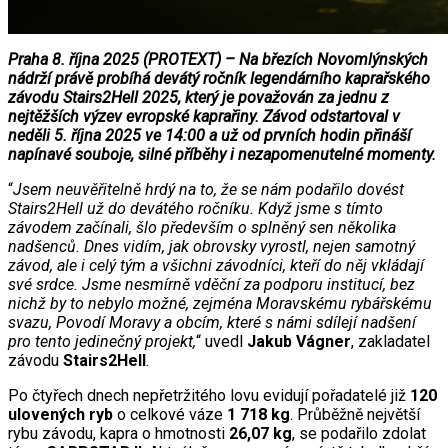
Praha 8. října 2025 (PROTEXT) – Na březích Novomlýnských
nádrží právě probíhá devátý ročník legendárního kaprařského
závodu Stairs2Hell 2025, který je považován za jednu z
nejtěžších výzev evropské kaprařiny. Závod odstartoval v
neděli 5. října 2025 ve 14:00 a už od prvních hodin přináší
napínavé souboje, silné příběhy i nezapomenutelné momenty.
“
Jsem neuvěřitelně hrdý na to, že se nám podařilo dovést
Stairs2Hell už do devátého ročníku. Když jsme s tímto
závodem začínali, šlo především o splněný sen několika
nadšenců. Dnes vidím, jak obrovsky vyrostl, nejen samotný
závod, ale i celý tým a všichni závodníci, kteří do něj vkládají
své srdce. Jsme nesmírně vděční za podporu institucí, bez
nichž by to nebylo možné, zejména Moravskému rybářskému
svazu, Povodí Moravy a obcím, které s námi sdílejí nadšení
pro tento jedinečný projekt,
“ uvedl
Jakub Vágner
, zakladatel
závodu
Stairs2Hell
.
Po čtyřech dnech nepřetržitého lovu evidují pořadatelé již
120
ulovených ryb
o celkové váze
1 718 kg
. Průběžně největší
rybu závodu, kapra o hmotnosti
26,07 kg
, se podařilo zdolat