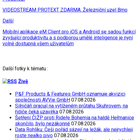
VIDEOSTREAM PROTEXT ZDARMA: Železniční uzel Brno
Další
Mobilní aplikace eM Client pro iOS a Android se sadou funkcí
zvyšující produktivitu a s podporou umělé inteligence je nyní
volně dostupná všem uživatelům
Další fotky k tématu :
Živě
P&F Products & Features GmbH oznamuje akvizici
společnosti AVVie GmbH
07.08.2026
Silničáři pracují na vytíženém průtahu Skuhrovem, na
řidiče čeká uzavírka
07.08.2026
Šetření ČIŽP proti Rideře Bohemia na haldě Heřmanice
skončilo, bylo nezákonné
07.08.2026
Data Rohlíku: Češi pořád sázejí na ležák, ale nejrychleji
roste nealko pivo
07.08.2026