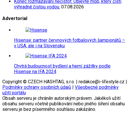
Konec rozmazávání nečistot: Objevte mop, který čistí
výhradně čistou vodou.
07.08.2026
Advertorial
Hisense: partner červnových fotbalových šampionátů –
v USA, ale i na Slovensku
Chytrá budoucnost bydlení a herní zážitky podle
Hisense na IFA 2024
Copyright © CZECH HASHTAG, s.r.o. | redakce@i-lifestyle.cz |
Podmínky ochrany osobních údajů
|
Všeobecné podmínky
užití portálu
Obsah serveru je chráněn autorským právem. Jakékoli užití
obsahu serveru včetně publikování nebo jiného šíření obsahu
serveru je bez písemného souhlasu zakázáno.