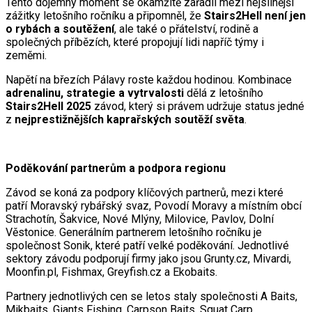
Tento dojemný moment se okamžitě zařadil mezi nejsilnější
zážitky letošního ročníku a připomněl, že
Stairs2Hell není jen
o rybách a soutěžení
, ale také o přátelství, rodině a
společných příbězích, které propojují lidi napříč týmy i
zeměmi.
Napětí na březích Pálavy roste každou hodinou. Kombinace
adrenalinu, strategie a vytrvalosti
dělá z letošního
Stairs2Hell 2025
závod, který si právem udržuje status jedné
z
nejprestižnějších kaprařských soutěží světa
.
Poděkování partnerům a podpora regionu
Závod se koná za podpory klíčových partnerů, mezi které
patří Moravský rybářský svaz, Povodí Moravy a místním obcí
Strachotín, Šakvice, Nové Mlýny, Milovice, Pavlov, Dolní
Věstonice. Generálním partnerem letošního ročníku je
společnost Sonik, které patří velké poděkování. Jednotlivé
sektory závodu podporují firmy jako jsou Grunty.cz, Mivardi,
Moonfin.pl, Fishmax, Greyfish.cz a Ekobaits.
Partnery jednotlivých cen se letos staly společnosti A Baits,
Mikbaits, Giants Fishing, Carpson Baits, Squat Carp,