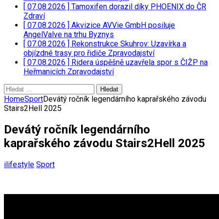
[ 07.08.2026 ]
Tamoxifen dorazil díky PHOENIX do ČR
Zdraví
[ 07.08.2026 ]
Akvizice AVVie GmbH posiluje
AngelValve na trhu
Byznys
[ 07.08.2026 ]
Rekonstrukce Skuhrov: Uzavírka a
objízdné trasy pro řidiče
Zpravodajství
[ 07.08.2026 ]
Ridera úspěšně uzavřela spor s ČIŽP na
Heřmanicích
Zpravodajství
Vyhledávání
Home
Sport
Devátý ročník legendárního kaprařského závodu
Stairs2Hell 2025
Devátý ročník legendárního
kaprařského závodu Stairs2Hell 2025
ilifestyle
Sport