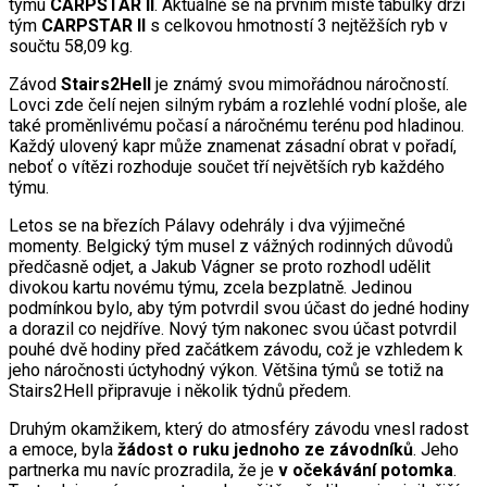
týmu
CARPSTAR II
. Aktuálně se na prvním místě tabulky drží
tým
CARPSTAR II
s celkovou hmotností 3 nejtěžších ryb v
součtu 58,09 kg.
Závod
Stairs2Hell
je známý svou mimořádnou náročností.
Lovci zde čelí nejen silným rybám a rozlehlé vodní ploše, ale
také proměnlivému počasí a náročnému terénu pod hladinou.
Každý ulovený kapr může znamenat zásadní obrat v pořadí,
neboť o vítězi rozhoduje součet tří největších ryb každého
týmu.
Letos se na březích Pálavy odehrály i dva výjimečné
momenty. Belgický tým musel z vážných rodinných důvodů
předčasně odjet, a Jakub Vágner se proto rozhodl udělit
divokou kartu novému týmu, zcela bezplatně. Jedinou
podmínkou bylo, aby tým potvrdil svou účast do jedné hodiny
a dorazil co nejdříve. Nový tým nakonec svou účast potvrdil
pouhé dvě hodiny před začátkem závodu, což je vzhledem k
jeho náročnosti úctyhodný výkon. Většina týmů se totiž na
Stairs2Hell připravuje i několik týdnů předem.
Druhým okamžikem, který do atmosféry závodu vnesl radost
a emoce, byla
žádost o ruku jednoho ze závodníků
. Jeho
partnerka mu navíc prozradila, že je
v očekávání potomka
.