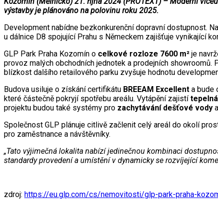
Kozomín (Mělnicko) 21. října 2024 (PROTEXT) – Moderní víceú
výstavby je plánováno na polovinu roku 2025.
Development nabídne bezkonkurenční dopravní dostupnost. N
u dálnice D8 spojující Prahu s Německem zajišťuje vynikající kon
GLP Park Praha Kozomín o
celkové rozloze 7600 m²
je navrž
provoz malých obchodních jednotek a prodejních showroomů. P
blízkost dalšího retailového parku zvyšuje hodnotu development
Budova usiluje o získání certifikátu
BREEAM Excellent
a bude 
které částečně pokryjí spotřebu areálu. Vytápění zajistí
tepelná
projektu budou také systémy pro
zachytávání dešťové vody
a
Společnost GLP plánuje citlivě začlenit celý areál do okolí pro
pro zaměstnance a návštěvníky.
„Tato výjimečná lokalita nabízí jedinečnou kombinaci dostupnos
standardy provedení a umístění v dynamicky se rozvíjející komer
zdroj:
https://eu.glp.com/cs/nemovitosti/glp-park-praha-kozo