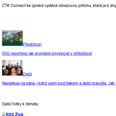
ČTK Connect ke zprávě vydává obrazovou přílohu, která je k di
Předchozí
ESG reporting: jak proměnit povinnost v příležitost
Další
Neparkuju na pána, i když jsem pod tlakem a další pravidla. Ja
Další fotky k tématu :
Živě