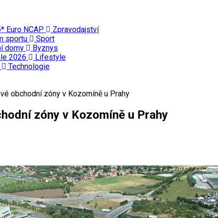
 5* Euro NCAP
Zpravodajství
ím sportu
Sport
ní domy
Byznys
ále 2026
Lifestyle
ě
Technologie
ové obchodní zóny v Kozomíně u Prahy
chodní zóny v Kozomíně u Prahy