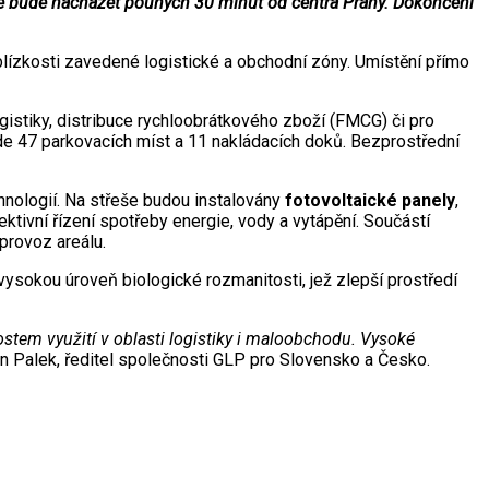
e bude nacházet pouhých 30 minut od centra Prahy. Dokončení
lízkosti zavedené logistické a obchodní zóny. Umístění přímo
 logistiky, distribuce rychloobrátkového zboží (FMCG) či pro
ude 47 parkovacích míst a 11 nakládacích doků. Bezprostřední
hnologií. Na střeše budou instalovány
fotovoltaické panely
,
fektivní řízení spotřeby energie, vody a vytápění. Součástí
provoz areálu.
 vysokou úroveň biologické rozmanitosti, jež zlepší prostředí
stem využití v oblasti logistiky i maloobchodu. Vysoké
n Palek, ředitel společnosti GLP pro Slovensko a Česko.