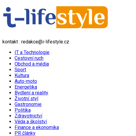
kontakt : redakce@i-lifestyle.cz
IT a Technologie
Cestovní ruch
Obchod a média
Sport
Kultura
Auto-moto
Energetika
Bydlení a reality
Životní styl
Gastronomie
Politika
Zdravotnictví
Věda a školství
Finance a ekonomika
PR články