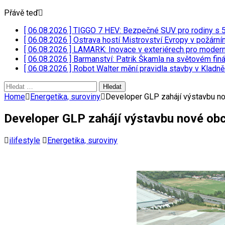
Přávě teď
[ 06.08.2026 ]
TIGGO 7 HEV: Bezpečné SUV pro rodiny s
[ 06.08.2026 ]
Ostrava hostí Mistrovství Evropy v požárn
[ 06.08.2026 ]
LAMARK: Inovace v exteriérech pro moder
[ 06.08.2026 ]
Barmanství: Patrik Škamla na světovém fin
[ 06.08.2026 ]
Robot Walter mění pravidla stavby v Kladn
Vyhledávání
Home
Energetika, suroviny
Developer GLP zahájí výstavbu n
Developer GLP zahájí výstavbu nové ob
ilifestyle
Energetika, suroviny