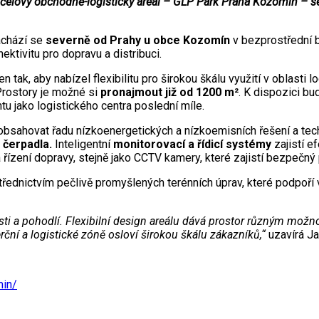
čelový obchodně-logistický areál – GLP Park Praha Kozomín – s
achází se
severně od Prahy u obce Kozomín
v bezprostřední b
ektivitu pro dopravu a distribuci.
en tak, aby nabízel flexibilitu pro širokou škálu využití v oblasti
rostory je možné si
pronajmout již od 1200 m²
. K dispozici b
u jako logistického centra poslední míle.
obsahovat řadu nízkoenergetických a nízkoemisních řešení a tec
 čerpadla.
Inteligentní
monitorovací a řídicí systémy
zajistí e
 řízení dopravy, stejně jako CCTV kamery, které zajistí bezpečný 
střednictvím pečlivě promyšlených terénních úprav, které podpoří
ti a pohodlí. Flexibilní design areálu dává prostor různým možno
ční a logistické zóně osloví širokou škálu zákazníků,“
uzavírá Ja
min/