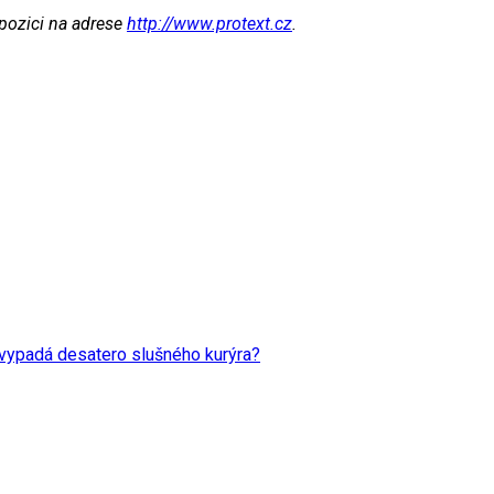
spozici na adrese
http://www.protext.cz
.
k vypadá desatero slušného kurýra?