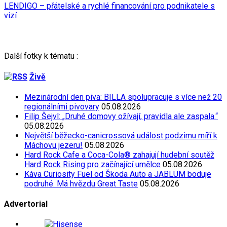
LENDIGO – přátelské a rychlé financování pro podnikatele s
vizí
Další fotky k tématu :
Živě
Mezinárodní den piva: BILLA spolupracuje s více než 20
regionálními pivovary
05.08.2026
Filip Šejvl: „Druhé domovy ožívají, pravidla ale zaspala.“
05.08.2026
Největší běžecko-canicrossová událost podzimu míří k
Máchovu jezeru!
05.08.2026
Hard Rock Cafe a Coca-Cola® zahajují hudební soutěž
Hard Rock Rising pro začínající umělce
05.08.2026
Káva Curiosity Fuel od Škoda Auto a JABLUM boduje
podruhé. Má hvězdu Great Taste
05.08.2026
Advertorial