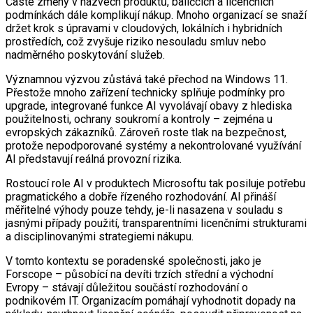
Časté změny v názvech produktů, balíčcích a licenčních
podmínkách dále komplikují nákup. Mnoho organizací se snaží
držet krok s úpravami v cloudových, lokálních i hybridních
prostředích, což zvyšuje riziko nesouladu smluv nebo
nadměrného poskytování služeb.
Významnou výzvou zůstává také přechod na Windows 11.
Přestože mnoho zařízení technicky splňuje podmínky pro
upgrade, integrované funkce AI vyvolávají obavy z hlediska
použitelnosti, ochrany soukromí a kontroly – zejména u
evropských zákazníků. Zároveň roste tlak na bezpečnost,
protože nepodporované systémy a nekontrolované využívání
AI představují reálná provozní rizika.
Rostoucí role AI v produktech Microsoftu tak posiluje potřebu
pragmatického a dobře řízeného rozhodování. AI přináší
měřitelné výhody pouze tehdy, je-li nasazena v souladu s
jasnými případy použití, transparentními licenčními strukturami
a disciplinovanými strategiemi nákupu.
V tomto kontextu se poradenské společnosti, jako je
Forscope – působící na devíti trzích střední a východní
Evropy – stávají důležitou součástí rozhodování o
podnikovém IT. Organizacím pomáhají vyhodnotit dopady na