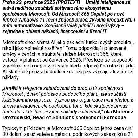
Praha 22. prosince 2025 (PROTEXT) – Umělá inteligence se
stává nedílnou součástí softwarového ekosystému
společnosti Microsoft. Od Microsoft 365 Copilot po nové
funkce Windows 11 mění způsob práce, zvyšuje produktivitu i
míru automatizace. Současně však přináší i nové výzvy –
zejména v oblasti nákladů, licencování a řízení IT.
Microsoft dnes vnímá AI jako základní funkci svých produktů,
nikoli jako volitelné rozšíření. Tomu odpovídají i plánované
změny v cenách a struktuře služeb Microsoft 365, které
vstoupí v platnost od července 2026. Přestože se adopce AI
zrychluje, řada organizací stále hledá odpověď na otázku, kde
AI skutečně přináší hodnotu a kde naopak zvyšuje složitost a
náklady.
„Umělá inteligence zabudovaná do produktů společnosti
Microsoft již není položkou budoucího plánu, ale součástí
každodenního provozu. Výzvou pro organizace není přístup k
umělé inteligenci, ale pochopení toho, kde skutečně přináší
hodnotu a kde tiše zvyšuje náklady a složitost,“
říká
Mateusz
Drozdowski, Head of Solutions společnosti Forscope
.
Typickým příkladem je Microsoft 365 Copilot, jehož cena činí
30 dolarů za uživatele a měsíc u podnikových zákazníků a 21