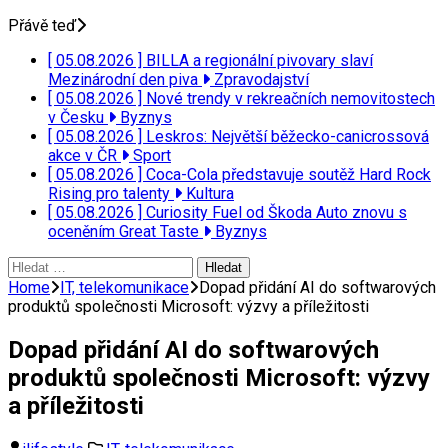
Přávě teď
[ 05.08.2026 ]
BILLA a regionální pivovary slaví
Mezinárodní den piva
Zpravodajství
[ 05.08.2026 ]
Nové trendy v rekreačních nemovitostech
v Česku
Byznys
[ 05.08.2026 ]
Leskros: Největší běžecko-canicrossová
akce v ČR
Sport
[ 05.08.2026 ]
Coca-Cola představuje soutěž Hard Rock
Rising pro talenty
Kultura
[ 05.08.2026 ]
Curiosity Fuel od Škoda Auto znovu s
oceněním Great Taste
Byznys
Vyhledávání
Home
IT, telekomunikace
Dopad přidání AI do softwarových
produktů společnosti Microsoft: výzvy a příležitosti
Dopad přidání AI do softwarových
produktů společnosti Microsoft: výzvy
a příležitosti