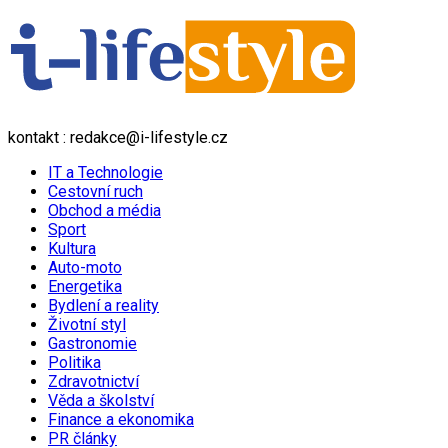
kontakt : redakce@i-lifestyle.cz
IT a Technologie
Cestovní ruch
Obchod a média
Sport
Kultura
Auto-moto
Energetika
Bydlení a reality
Životní styl
Gastronomie
Politika
Zdravotnictví
Věda a školství
Finance a ekonomika
PR články