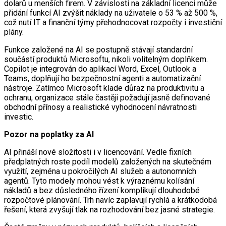
dolarů u menších firem. V závislosti na základní licenci může
přidání funkcí AI zvýšit náklady na uživatele o 53 % až 500 %,
což nutí IT a finanční týmy přehodnocovat rozpočty i investiční
plány.
Funkce založené na AI se postupně stávají standardní
součástí produktů Microsoftu, nikoli volitelným doplňkem.
Copilot je integrován do aplikací Word, Excel, Outlook a
Teams, doplňují ho bezpečnostní agenti a automatizační
nástroje. Zatímco Microsoft klade důraz na produktivitu a
ochranu, organizace stále častěji požadují jasně definované
obchodní přínosy a realistické vyhodnocení návratnosti
investic.
Pozor na poplatky za AI
AI přináší nové složitosti i v licencování. Vedle fixních
předplatných roste podíl modelů založených na skutečném
využití, zejména u pokročilých AI služeb a autonomních
agentů. Tyto modely mohou vést k výraznému kolísání
nákladů a bez důsledného řízení komplikují dlouhodobé
rozpočtové plánování. Trh navíc zaplavují rychlá a krátkodobá
řešení, která zvyšují tlak na rozhodování bez jasné strategie.