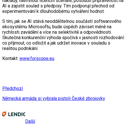
náklady, navrhnout licenční scénáře, posoudit připravenost na
AI a zajistit soulad s předpisy. Tím podporují přechod od
experimentování k dlouhodobému vytváření hodnot.
S tím, jak se AI stává neoddělitelnou součástí softwarového
ekosystému Microsoftu, bude úspěch záviset méně na
rychlosti zavádění a více na selektivitě a odpovědnosti.
Skutečná konkurenční výhoda spočívá v jasnosti rozhodování:
co přijmout, co odložit a jak udržet inovace v souladu s
realitou podnikání.
Kontakt:
www.forscope.eu
Předchozí
Německá armáda si vybrala pistoli České zbrojovky
Další