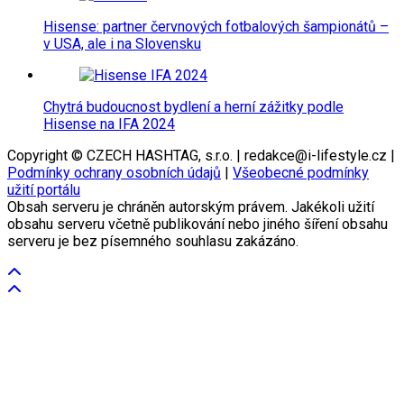
Hisense: partner červnových fotbalových šampionátů –
v USA, ale i na Slovensku
Chytrá budoucnost bydlení a herní zážitky podle
Hisense na IFA 2024
Copyright © CZECH HASHTAG, s.r.o. | redakce@i-lifestyle.cz |
Podmínky ochrany osobních údajů
|
Všeobecné podmínky
užití portálu
Obsah serveru je chráněn autorským právem. Jakékoli užití
obsahu serveru včetně publikování nebo jiného šíření obsahu
serveru je bez písemného souhlasu zakázáno.