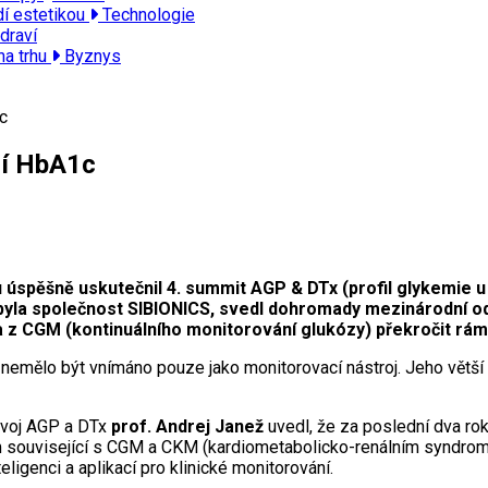
dí estetikou
Technologie
draví
na trhu
Byznys
c
ní HbA1c
 úspěšně uskutečnil 4. summit AGP & DTx (profil glykemie u 
byla společnost SIBIONICS, svedl dohromady mezinárodní o
a z CGM (kontinuálního monitorování glukózy) překročit rám
emělo být vnímáno pouze jako monitorovací nástroj. Jeho větší 
ývoj AGP a DTx
prof. Andrej Janež
uvedl, že za poslední dva r
m související s CGM a CKM (kardiometabolicko-renálním syndrome
ligenci a aplikací pro klinické monitorování.