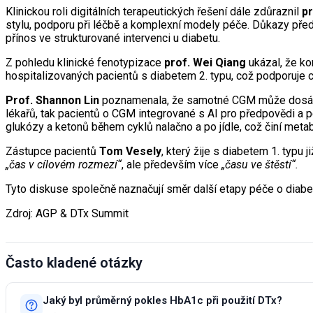
Klinickou roli digitálních terapeutických řešení dále zdůraznil
pr
stylu, podporu při léčbě a komplexní modely péče. Důkazy pře
přínos ve strukturované intervenci u diabetu.
Z pohledu klinické fenotypizace
prof. Wei Qiang
ukázal, že ko
hospitalizovaných pacientů s diabetem 2. typu, což podporuje cíl
Prof. Shannon Lin
poznamenala, že samotné CGM může dosáhnout
lékařů, tak pacientů o CGM integrované s AI pro předpovědi a 
glukózy a ketonů během cyklů nalačno a po jídle, což činí meta
Zástupce pacientů
Tom Vesely
, který žije s diabetem 1. typu
„čas v cílovém rozmezí“
, ale především více
„času ve štěstí“.
Tyto diskuse společně naznačují směr další etapy péče o diabe
Zdroj: AGP & DTx Summit
Často kladené otázky
Jaký byl průměrný pokles HbA1c při použití DTx?