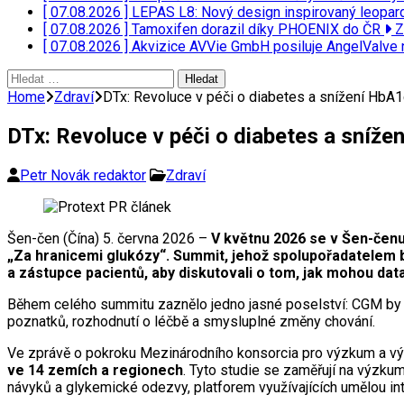
[ 07.08.2026 ]
LEPAS L8: Nový design inspirovaný leopar
[ 07.08.2026 ]
Tamoxifen dorazil díky PHOENIX do ČR
Z
[ 07.08.2026 ]
Akvizice AVVie GmbH posiluje AngelValve 
Vyhledávání
Home
Zdraví
DTx: Revoluce v péči o diabetes a snížení HbA1
DTx: Revoluce v péči o diabetes a sníže
Petr Novák redaktor
Zdraví
Šen-čen (Čína) 5. června 2026 –
V květnu 2026 se v Šen-čenu
„Za hranicemi glukózy“. Summit, jehož spolupořadatelem 
a zástupce pacientů, aby diskutovali o tom, jak mohou dat
Během celého summitu zaznělo jedno jasné poselství: CGM by n
poznatků, rozhodnutí o léčbě a smysluplné změny chování.
Ve zprávě o pokroku Mezinárodního konsorcia pro výzkum a v
ve 14 zemích a regionech
. Tyto studie se zaměřují na výzku
návyků a glykemické odezvy, platforem využívajících umělou inte