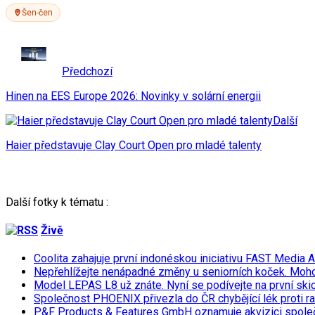
Šen-čen
Předchozí
Hinen na EES Europe 2026: Novinky v solární energii
Další
Haier představuje Clay Court Open pro mladé talenty
Další fotky k tématu :
Živě
Coolita zahajuje první indonéskou iniciativu FAST Media 
Nepřehlížejte nenápadné změny u seniorních koček. Moh
Model LEPAS L8 už znáte. Nyní se podívejte na první skicu
Společnost PHOENIX přivezla do ČR chybějící lék proti r
P&F Products & Features GmbH oznamuje akvizici spol