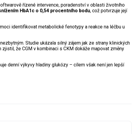
ftwarově řízené intervence, poradenství v oblasti životního
nížením HbA1c o 0,54 procentního bodu
, což potvrzuje její
oci identifikovat metabolické fenotypy a reakce na léčbu u
ezbytným. Studie ukázala silný zájem jak ze strany klinických
um zjistil, že CGM v kombinaci s CKM dokáže mapovat změny
uje denní výkyvy hladiny glukózy – cílem však není jen lepší