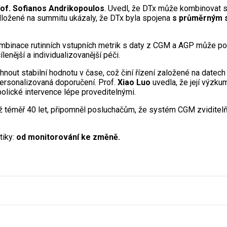
of. Sofianos Andrikopoulos
. Uvedl, že DTx může kombinovat so
dložené na summitu ukázaly, že DTx byla spojena
s průměrným s
mbinace rutinních vstupních metrik s daty z CGM a AGP může pom
enější a individualizovanější péči.
 stabilní hodnotu v čase, což činí řízení založené na datech n
personalizovaná doporučení. Prof.
Xiao Luo
uvedla, že její výzk
bolické intervence lépe proveditelnými.
 již téměř 40 let, připomněl posluchačům, že systém CGM zviditelň
tiky:
od monitorování ke změně.