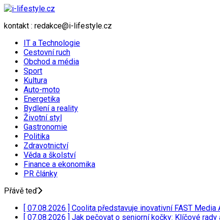
kontakt : redakce@i-lifestyle.cz
IT a Technologie
Cestovní ruch
Obchod a média
Sport
Kultura
Auto-moto
Energetika
Bydlení a reality
Životní styl
Gastronomie
Politika
Zdravotnictví
Věda a školství
Finance a ekonomika
PR články
Přávě teď
[ 07.08.2026 ]
Coolita představuje inovativní FAST Media 
[ 07.08.2026 ]
Jak pečovat o seniorní kočky: Klíčové rady 