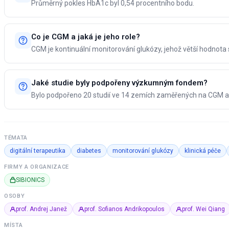
Průměrný pokles HbA1c byl 0,54 procentního bodu.
Co je CGM a jaká je jeho role?
CGM je kontinuální monitorování glukózy, jehož větší hodnota 
Jaké studie byly podpořeny výzkumným fondem?
Bylo podpořeno 20 studií ve 14 zemích zaměřených na CGM 
TÉMATA
digitální terapeutika
diabetes
monitorování glukózy
klinická péče
FIRMY A ORGANIZACE
SIBIONICS
OSOBY
prof. Andrej Janež
prof. Sofianos Andrikopoulos
prof. Wei Qiang
MÍSTA