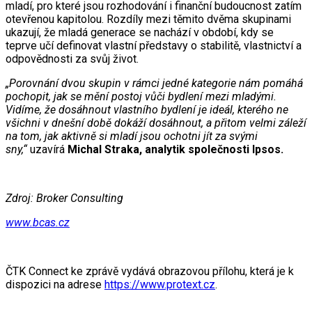
mladí, pro které jsou rozhodování i finanční budoucnost zatím
otevřenou kapitolou. Rozdíly mezi těmito dvěma skupinami
ukazují, že mladá generace se nachází v období, kdy se
teprve učí definovat vlastní představy o stabilitě, vlastnictví a
odpovědnosti za svůj život.
„Porovnání dvou skupin v rámci jedné kategorie nám pomáhá
pochopit, jak se mění postoj vůči bydlení mezi mladými.
Vidíme, že dosáhnout vlastního bydlení je ideál, kterého ne
všichni v dnešní době dokáží dosáhnout, a přitom velmi záleží
na tom, jak aktivně si mladí jsou ochotni jít za svými
sny,“
uzavírá
Michal Straka, analytik společnosti Ipsos.
Zdroj: Broker Consulting
www.bcas.cz
ČTK Connect ke zprávě vydává obrazovou přílohu, která je k
dispozici na adrese
https://www.protext.cz
.