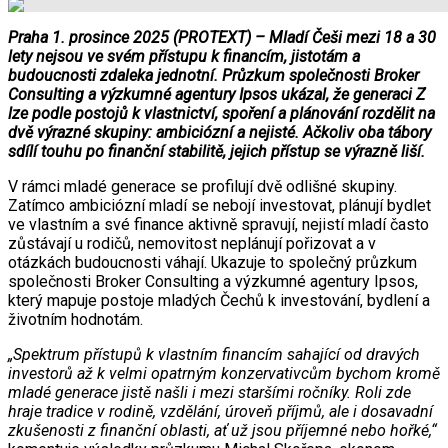
Praha 1. prosince 2025 (PROTEXT) – Mladí Češi mezi 18 a 30
lety nejsou ve svém přístupu k financím, jistotám a
budoucnosti zdaleka jednotní. Průzkum společnosti Broker
Consulting a výzkumné agentury Ipsos ukázal, že generaci Z
lze podle postojů k vlastnictví, spoření a plánování rozdělit na
dvě výrazné skupiny: ambiciózní a nejisté. Ačkoliv oba tábory
sdílí touhu po finanční stabilitě, jejich přístup se výrazně liší.
V rámci mladé generace se profilují dvě odlišné skupiny.
Zatímco ambiciózní mladí se nebojí investovat, plánují bydlet
ve vlastním a své finance aktivně spravují, nejistí mladí často
zůstávají u rodičů, nemovitost neplánují pořizovat a v
otázkách budoucnosti váhají. Ukazuje to společný průzkum
společnosti Broker Consulting a výzkumné agentury Ipsos,
který mapuje postoje mladých Čechů k investování, bydlení a
životním hodnotám.
„Spektrum přístupů k vlastním financím sahající od dravých
investorů až k velmi opatrným konzervativcům bychom kromě
mladé generace jistě našli i mezi staršími ročníky. Roli zde
hraje tradice v rodině, vzdělání, úroveň příjmů, ale i dosavadní
zkušenosti z finanční oblasti, ať už jsou příjemné nebo hořké,“