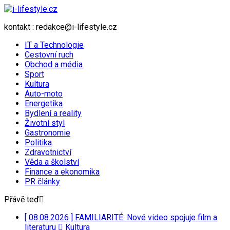
kontakt : redakce@i-lifestyle.cz
IT a Technologie
Cestovní ruch
Obchod a média
Sport
Kultura
Auto-moto
Energetika
Bydlení a reality
Životní styl
Gastronomie
Politika
Zdravotnictví
Věda a školství
Finance a ekonomika
PR články
Přávě teď
[ 08.08.2026 ]
FAMILIARITÉ: Nové video spojuje film a
literaturu
Kultura