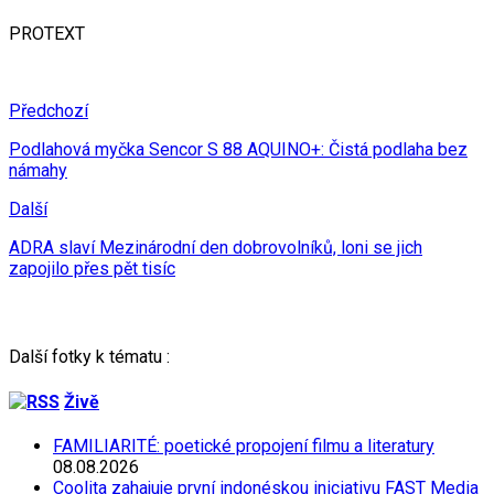
PROTEXT
Předchozí
Podlahová myčka Sencor S 88 AQUINO+: Čistá podlaha bez
námahy
Další
ADRA slaví Mezinárodní den dobrovolníků, loni se jich
zapojilo přes pět tisíc
Další fotky k tématu :
Živě
FAMILIARITÉ: poetické propojení filmu a literatury
08.08.2026
Coolita zahajuje první indonéskou iniciativu FAST Media