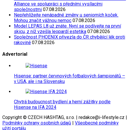
Alliance ve spolupráci s předními vysílacími
společnostmi
07.08.2026
Nepřehlížejte nenápadné změny u seniorních koček.
Mohou značit vážnou nemoc
07.08.2026
Model LEPAS L8 už znáte. Nyní se podívejte na první
skicu, z níž vzešla leopardí estetika
07.08.2026
Společnost PHOENIX přivezla do ČR chybějící lék proti
rakovině
07.08.2026
Advertorial
Hisense: partner červnových fotbalových šampionátů –
v USA, ale i na Slovensku
Chytrá budoucnost bydlení a herní zážitky podle
Hisense na IFA 2024
Copyright © CZECH HASHTAG, s.r.o. | redakce@i-lifestyle.cz |
Podmínky ochrany osobních údajů
|
Všeobecné podmínky
užití portálu