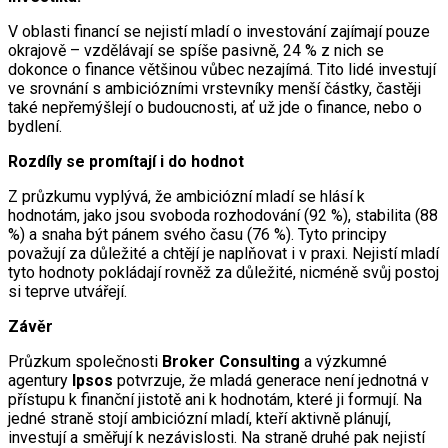
V oblasti financí se nejistí mladí o investování zajímají pouze
okrajově – vzdělávají se spíše pasivně, 24 % z nich se
dokonce o finance většinou vůbec nezajímá. Tito lidé investují
ve srovnání s ambiciózními vrstevníky menší částky, častěji
také nepřemýšlejí o budoucnosti, ať už jde o finance, nebo o
bydlení.
Rozdíly se promítají i do hodnot
Z průzkumu vyplývá, že ambiciózní mladí se hlásí k
hodnotám, jako jsou svoboda rozhodování (92 %), stabilita (88
%) a snaha být pánem svého času (76 %). Tyto principy
považují za důležité a chtějí je naplňovat i v praxi. Nejistí mladí
tyto hodnoty pokládají rovněž za důležité, nicméně svůj postoj
si teprve utvářejí.
Závěr
Průzkum společnosti
Broker Consulting
a výzkumné
agentury
Ipsos
potvrzuje, že mladá generace není jednotná v
přístupu k finanční jistotě ani k hodnotám, které ji formují. Na
jedné straně stojí ambiciózní mladí, kteří aktivně plánují,
investují a směřují k nezávislosti. Na straně druhé pak nejistí