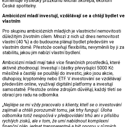
komentuje výsledky průzkumu Michal Skořepa, ekonom
České spořitelny.
Ambiciózní mladí investují, vzdělávají se a chtějí bydlet ve
vlastním
Pro skupinu ambiciózních mladých je vlastnictví nemovitosti
důležitým životním cílem. Mnozí z nich už dnes nemovitost
vlastní (40 %) a do budoucna plánují bydlet především ve
vlastním domě. Přestože oceňují flexibilitu, nevyměnili by ji za
stabilitu, jakou jim nabízí vlastní bydlení.
Ambiciózní mladí mají také více finančních prostředků, které
aktivně zhodnocují. Investují i částky převyšující 5000 Kč
měsíčně a častěji se pouštějí do investic, jako jsou akcie,
dluhopisy, kryptoměny nebo ETF. V investování se vzdělávají
především online, využívají digitální platformy a investují
samostatně. Přestože online zdrojům důvěřují, každý třetí se
obrací pro radu na odborníka.
„Nejlépe se mi vždy pracovalo s klienty, kteří se o investování
zajímali a chtěli porozumět tomu, jak trhy fungují. Úloha
odborníka totiž nespočívá v předpovídání trhů ani v příslibu
rychlých zisků, ale v tom, že umí nabídnout komplexní
finanční plán, jednat transparentně a být oporou v různých