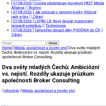
[ 07.08.2026 ]
Coolita představuje inovativní FAST Media
Alliance
Byznys
[ 07.08.2026 ]
Jak pečovat o seniorní kočky: Klíčové
rady a tipy
Zdraví
[ 07.08.2026 ]
LEPAS L8: Nový design inspirovaný
leopardí estetikou
Technologie
[ 07.08.2026 ]
Tamoxifen dorazil díky PHOENIX do ČR
Zdraví
Vyhledávání
Home
Média, společnost a životní styl
Dva světy mladých
Čechů: Ambiciózní vs. nejistí. Rozdíly ukazuje průzkum
společnosti Broker Consulting
Dva světy mladých Čechů: Ambiciózní
vs. nejistí. Rozdíly ukazuje průzkum
společnosti Broker Consulting
ilifestyle
Média, společnost a životní styl