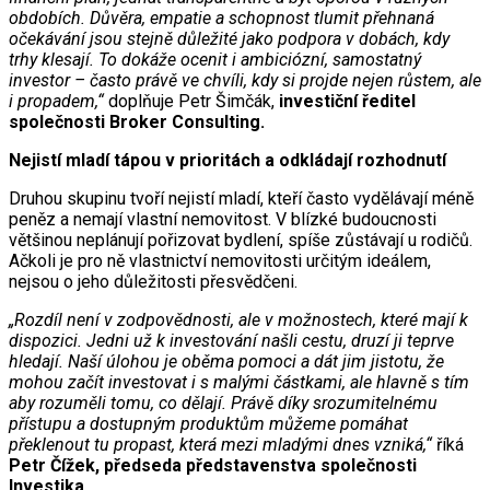
obdobích. Důvěra, empatie a schopnost tlumit přehnaná
očekávání jsou stejně důležité jako podpora v dobách, kdy
trhy klesají. To dokáže ocenit i ambiciózní, samostatný
investor – často právě ve chvíli, kdy si projde nejen růstem, ale
i propadem,“
doplňuje Petr Šimčák,
investiční ředitel
společnosti Broker Consulting.
Nejistí mladí tápou v prioritách a odkládají rozhodnutí
Druhou skupinu tvoří nejistí mladí, kteří často vydělávají méně
peněz a nemají vlastní nemovitost. V blízké budoucnosti
většinou neplánují pořizovat bydlení, spíše zůstávají u rodičů.
Ačkoli je pro ně vlastnictví nemovitosti určitým ideálem,
nejsou o jeho důležitosti přesvědčeni.
„Rozdíl není v zodpovědnosti, ale v možnostech, které mají k
dispozici. Jedni už k investování našli cestu, druzí ji teprve
hledají. Naší úlohou je oběma pomoci a dát jim jistotu, že
mohou začít investovat i s malými částkami, ale hlavně s tím
aby rozuměli tomu, co dělají. Právě díky srozumitelnému
přístupu a dostupným produktům můžeme pomáhat
překlenout tu propast, která mezi mladými dnes vzniká,“
říká
Petr Čížek, předseda představenstva společnosti
Investika.