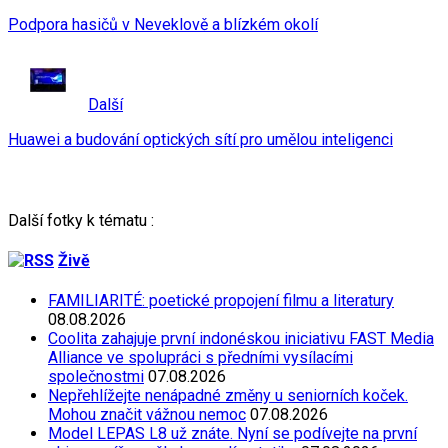
Podpora hasičů v Neveklově a blízkém okolí
Další
Huawei a budování optických sítí pro umělou inteligenci
Další fotky k tématu :
Živě
FAMILIARITÉ: poetické propojení filmu a literatury
08.08.2026
Coolita zahajuje první indonéskou iniciativu FAST Media
Alliance ve spolupráci s předními vysílacími
společnostmi
07.08.2026
Nepřehlížejte nenápadné změny u seniorních koček.
Mohou značit vážnou nemoc
07.08.2026
Model LEPAS L8 už znáte. Nyní se podívejte na první