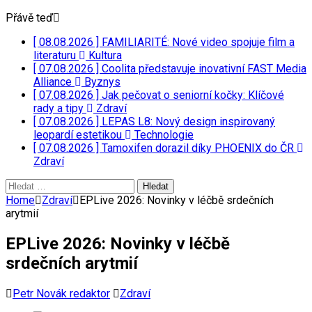
Přávě teď
[ 08.08.2026 ]
FAMILIARITÉ: Nové video spojuje film a
literaturu
Kultura
[ 07.08.2026 ]
Coolita představuje inovativní FAST Media
Alliance
Byznys
[ 07.08.2026 ]
Jak pečovat o seniorní kočky: Klíčové
rady a tipy
Zdraví
[ 07.08.2026 ]
LEPAS L8: Nový design inspirovaný
leopardí estetikou
Technologie
[ 07.08.2026 ]
Tamoxifen dorazil díky PHOENIX do ČR
Zdraví
Vyhledávání
Home
Zdraví
EPLive 2026: Novinky v léčbě srdečních
arytmií
EPLive 2026: Novinky v léčbě
srdečních arytmií
Petr Novák redaktor
Zdraví