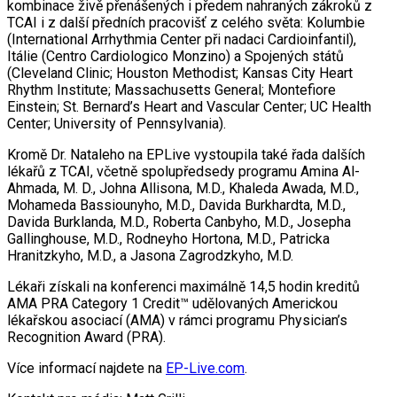
kombinace živě přenášených i předem nahraných zákroků z
TCAI i z další předních pracovišť z celého světa: Kolumbie
(International Arrhythmia Center při nadaci Cardioinfantil),
Itálie (Centro Cardiologico Monzino) a Spojených států
(Cleveland Clinic; Houston Methodist; Kansas City Heart
Rhythm Institute; Massachusetts General; Montefiore
Einstein; St. Bernard’s Heart and Vascular Center; UC Health
Center; University of Pennsylvania).
Kromě Dr. Nataleho na EPLive vystoupila také řada dalších
lékařů z TCAI, včetně spolupředsedy programu Amina Al-
Ahmada, M. D., Johna Allisona, M.D., Khaleda Awada, M.D.,
Mohameda Bassiounyho, M.D., Davida Burkhardta, M.D.,
Davida Burklanda, M.D., Roberta Canbyho, M.D., Josepha
Gallinghouse, M.D., Rodneyho Hortona, M.D., Patricka
Hranitzkyho, M.D., a Jasona Zagrodzkyho, M.D.
Lékaři získali na konferenci maximálně 14,5 hodin kreditů
AMA PRA Category 1 Credit™ udělovaných Americkou
lékařskou asociací (AMA) v rámci programu Physician’s
Recognition Award (PRA).
Více informací najdete na
EP-Live.com
.