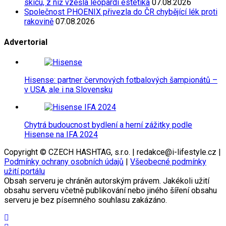
skicu, z níž vzešla leopardí estetika
07.08.2026
Společnost PHOENIX přivezla do ČR chybějící lék proti
rakovině
07.08.2026
Advertorial
Hisense: partner červnových fotbalových šampionátů –
v USA, ale i na Slovensku
Chytrá budoucnost bydlení a herní zážitky podle
Hisense na IFA 2024
Copyright © CZECH HASHTAG, s.r.o. | redakce@i-lifestyle.cz |
Podmínky ochrany osobních údajů
|
Všeobecné podmínky
užití portálu
Obsah serveru je chráněn autorským právem. Jakékoli užití
obsahu serveru včetně publikování nebo jiného šíření obsahu
serveru je bez písemného souhlasu zakázáno.