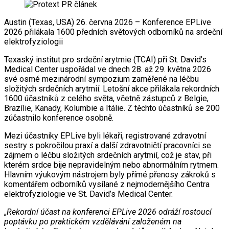
Austin (Texas, USA) 26. června 2026 – Konference EPLive
2026 přilákala 1600 předních světových odborníků na srdeční
elektrofyziologii
Texaský institut pro srdeční arytmie (TCAI) při St. David’s
Medical Center uspořádal ve dnech 28. až 29. května 2026
své osmé mezinárodní sympozium zaměřené na léčbu
složitých srdečních arytmií. Letošní akce přilákala rekordních
1600 účastníků z celého světa, včetně zástupců z Belgie,
Brazílie, Kanady, Kolumbie a Itálie. Z těchto účastníků se 200
zúčastnilo konference osobně.
Mezi účastníky EPLive byli lékaři, registrované zdravotní
sestry s pokročilou praxí a další zdravotničtí pracovníci se
zájmem o léčbu složitých srdečních arytmií, což je stav, při
kterém srdce bije nepravidelným nebo abnormálním rytmem.
Hlavním výukovým nástrojem byly přímé přenosy zákroků s
komentářem odborníků vysílané z nejmodernějšího Centra
elektrofyziologie ve St. David’s Medical Center.
„
Rekordní účast na konferenci EPLive 2026 odráží rostoucí
poptávku po praktickém vzdělávání založeném na