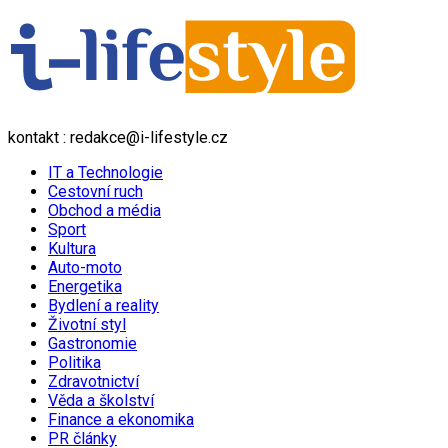
kontakt : redakce@i-lifestyle.cz
IT a Technologie
Cestovní ruch
Obchod a média
Sport
Kultura
Auto-moto
Energetika
Bydlení a reality
Životní styl
Gastronomie
Politika
Zdravotnictví
Věda a školství
Finance a ekonomika
PR články