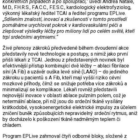
konkrétních případech a po spolupráci,
“ uvedl Andrea Natale,
M.D., F.H.R.S., F.A.C.C., F.E.S.C., kardiologický elektrofyziolog,
výkonný lékařský ředitel TCAI a ředitel programu EPLive.
„
Sdílením znalostí, inovací a zkušeností v tomto prostředí
pomáháme urychlovat pokrok v kardiovaskulární péči a
zlepšovat výsledky léčby pro miliony lidí po celém světě, kteří
trpí srdečními arytmiemi.“
Živé přenosy zákroků předvedené během dvoudenní akce
představily nové technologie a postupy, s nimiž jako první
přišli lékaři z TCAI. Jednou z představených novinek byl
efektivnější přístup kombinující dvě léčby – ablaci fibrilace
síní (A Fib) a uzávěr ouška levé síně (LAAO) – do jediného
zákroku u pacientů s A Fib, kteří mají vyšší riziko cévní
mozkové příhody, čímž se snižuje potřeba více zákroků a
minimalizují se komplikace. Lékaři rovněž představili
nejnovější inovace v oblasti ablace pulzním polem, což je
netermální ablace, při níž jsou do srdeční tkáně vysílány
krátkodobé, vysokoenergetické elektrické impulsy za účelem
zničení buněk způsobujících nepravidelný srdeční rytmus, aniž
by docházelo k poškození tkáně nadměrným teplem či
chladem.
Program EPLive zahrnoval čtyři odborné bloky, složené z