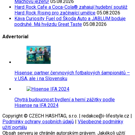
Máchovu jezeru!
05.08.2026
Hard Rock Cafe a Coca-Cola® zahajují hudební soutěž
Hard Rock Rising pro začínající umělce
05.08.2026
Káva Curiosity Fuel od Škoda Auto a JABLUM boduje
podruhé. Má hvězdu Great Taste
05.08.2026
Advertorial
Hisense: partner červnových fotbalových šampionátů –
v USA, ale i na Slovensku
Chytrá budoucnost bydlení a herní zážitky podle
Hisense na IFA 2024
Copyright © CZECH HASHTAG, s.r.o. | redakce@i-lifestyle.cz |
Podmínky ochrany osobních údajů
|
Všeobecné podmínky
užití portálu
Obsah serveru je chráněn autorským právem. Jakékoli užití