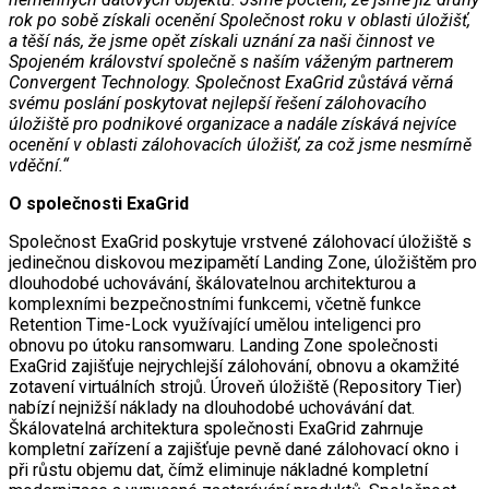
rok po sobě získali ocenění Společnost roku v oblasti úložišť,
a těší nás, že jsme opět získali uznání za naši činnost ve
Spojeném království společně s naším váženým partnerem
Convergent Technology. Společnost ExaGrid zůstává věrná
svému poslání poskytovat nejlepší řešení zálohovacího
úložiště pro podnikové organizace a nadále získává nejvíce
ocenění v oblasti zálohovacích úložišť, za což jsme nesmírně
vděční.“
O společnosti ExaGrid
Společnost ExaGrid poskytuje vrstvené zálohovací úložiště s
jedinečnou diskovou mezipamětí Landing Zone, úložištěm pro
dlouhodobé uchovávání, škálovatelnou architekturou a
komplexními bezpečnostními funkcemi, včetně funkce
Retention Time-Lock využívající umělou inteligenci pro
obnovu po útoku ransomwaru. Landing Zone společnosti
ExaGrid zajišťuje nejrychlejší zálohování, obnovu a okamžité
zotavení virtuálních strojů. Úroveň úložiště (Repository Tier)
nabízí nejnižší náklady na dlouhodobé uchovávání dat.
Škálovatelná architektura společnosti ExaGrid zahrnuje
kompletní zařízení a zajišťuje pevně dané zálohovací okno i
při růstu objemu dat, čímž eliminuje nákladné kompletní