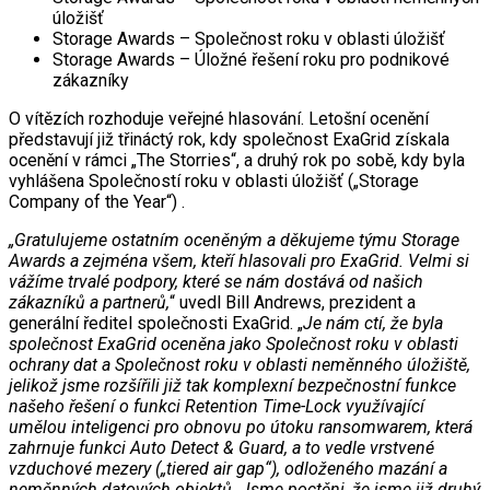
úložišť
Storage Awards – Společnost roku v oblasti úložišť
Storage Awards – Úložné řešení roku pro podnikové
zákazníky
O vítězích rozhoduje veřejné hlasování. Letošní ocenění
představují již třináctý rok, kdy společnost ExaGrid získala
ocenění v rámci „The Storries“, a druhý rok po sobě, kdy byla
vyhlášena Společností roku v oblasti úložišť („Storage
Company of the Year“) .
„Gratulujeme ostatním oceněným a děkujeme týmu Storage
Awards a zejména všem, kteří hlasovali pro ExaGrid. Velmi si
vážíme trvalé podpory, které se nám dostává od našich
zákazníků a partnerů,
“ uvedl Bill Andrews, prezident a
generální ředitel společnosti ExaGrid. „
Je nám ctí, že byla
společnost ExaGrid oceněna jako Společnost roku v oblasti
ochrany dat a Společnost roku v oblasti neměnného úložiště,
jelikož jsme rozšířili již tak komplexní bezpečnostní funkce
našeho řešení o funkci Retention Time-Lock využívající
umělou inteligenci pro obnovu po útoku ransomwarem, která
zahrnuje funkci Auto Detect & Guard, a to vedle vrstvené
vzduchové mezery („tiered air gap“), odloženého mazání a
neměnných datových objektů. Jsme poctěni, že jsme již druhý