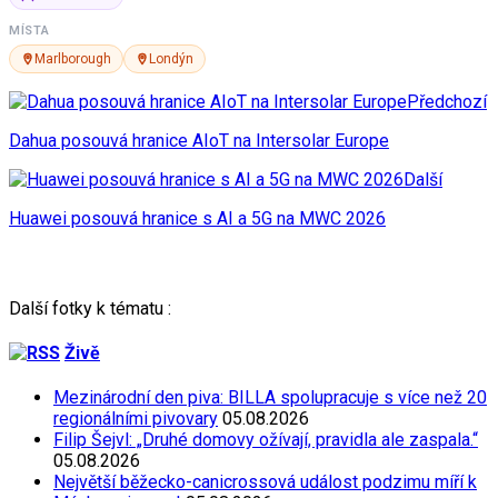
MÍSTA
Marlborough
Londýn
Předchozí
Dahua posouvá hranice AIoT na Intersolar Europe
Další
Huawei posouvá hranice s AI a 5G na MWC 2026
Další fotky k tématu :
Živě
Mezinárodní den piva: BILLA spolupracuje s více než 20
regionálními pivovary
05.08.2026
Filip Šejvl: „Druhé domovy ožívají, pravidla ale zaspala.“
05.08.2026
Největší běžecko-canicrossová událost podzimu míří k