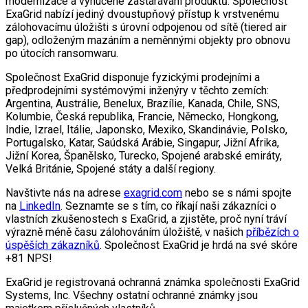
modernizace a vynucené zastarávání produktů. Společnost
ExaGrid nabízí jediný dvoustupňový přístup k vrstvenému
zálohovacímu úložišti s úrovní odpojenou od sítě (tiered air
gap), odloženým mazáním a neměnnými objekty pro obnovu
po útocích ransomwaru.
Společnost ExaGrid disponuje fyzickými prodejními a
předprodejními systémovými inženýry v těchto zemích:
Argentina, Austrálie, Benelux, Brazílie, Kanada, Chile, SNS,
Kolumbie, Česká republika, Francie, Německo, Hongkong,
Indie, Izrael, Itálie, Japonsko, Mexiko, Skandinávie, Polsko,
Portugalsko, Katar, Saúdská Arábie, Singapur, Jižní Afrika,
Jižní Korea, Španělsko, Turecko, Spojené arabské emiráty,
Velká Británie, Spojené státy a další regiony.
Navštivte nás na adrese
exagrid.com
nebo se s námi spojte
na
LinkedIn
. Seznamte se s tím, co říkají naši zákazníci o
vlastních zkušenostech s ExaGrid, a zjistěte, proč nyní tráví
výrazně méně času zálohováním úložiště, v našich
příbězích o
úspěších zákazníků
. Společnost ExaGrid je hrdá na své skóre
+81 NPS!
ExaGrid je registrovaná ochranná známka společnosti ExaGrid
Systems, Inc. Všechny ostatní ochranné známky jsou