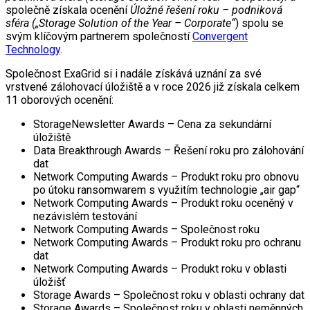
společně získala ocenění
Úložné řešení roku – podniková
sféra („Storage Solution of the Year – Corporate“
) spolu se
svým klíčovým partnerem společností
Convergent
Technology
.
Společnost ExaGrid si i nadále získává uznání za své
vrstvené zálohovací úložiště a v roce 2026 již získala celkem
11 oborových ocenění:
StorageNewsletter Awards – Cena za sekundární
úložiště
Data Breakthrough Awards – Řešení roku pro zálohování
dat
Network Computing Awards – Produkt roku pro obnovu
po útoku ransomwarem s využitím technologie „air gap“
Network Computing Awards – Produkt roku oceněný v
nezávislém testování
Network Computing Awards – Společnost roku
Network Computing Awards – Produkt roku pro ochranu
dat
Network Computing Awards – Produkt roku v oblasti
úložišť
Storage Awards – Společnost roku v oblasti ochrany dat
Storage Awards – Společnost roku v oblasti neměnných