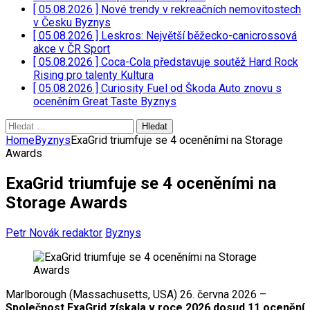
[ 05.08.2026 ]
Nové trendy v rekreačních nemovitostech
v Česku
Byznys
[ 05.08.2026 ]
Leskros: Největší běžecko-canicrossová
akce v ČR
Sport
[ 05.08.2026 ]
Coca-Cola představuje soutěž Hard Rock
Rising pro talenty
Kultura
[ 05.08.2026 ]
Curiosity Fuel od Škoda Auto znovu s
oceněním Great Taste
Byznys
Vyhledávání
Home
Byznys
ExaGrid triumfuje se 4 oceněními na Storage
Awards
ExaGrid triumfuje se 4 oceněními na
Storage Awards
Petr Novák redaktor
Byznys
Marlborough (Massachusetts, USA) 26. června 2026 –
Společnost ExaGrid získala v roce 2026 dosud 11 ocenění