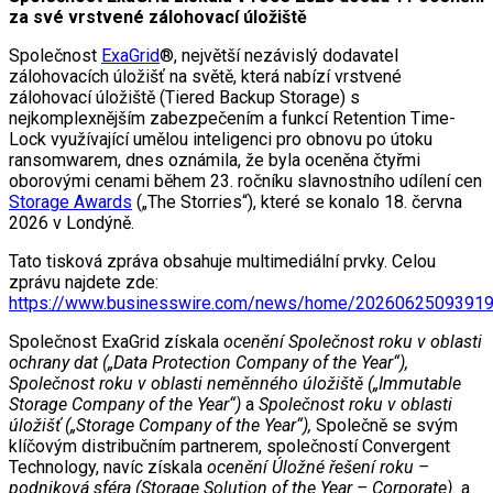
za své vrstvené zálohovací úložiště
Společnost
ExaGrid
®, největší nezávislý dodavatel
zálohovacích úložišť na světě, která nabízí vrstvené
zálohovací úložiště (Tiered Backup Storage) s
nejkomplexnějším zabezpečením a funkcí Retention Time-
Lock využívající umělou inteligenci pro obnovu po útoku
ransomwarem, dnes oznámila, že byla oceněna čtyřmi
oborovými cenami během 23. ročníku slavnostního udílení cen
Storage Awards
(„The Storries“), které se konalo 18. června
2026 v Londýně.
Tato tisková zpráva obsahuje multimediální prvky. Celou
zprávu najdete zde:
https://www.businesswire.com/news/home/20260625093919
Společnost ExaGrid získala
ocenění Společnost roku v oblasti
ochrany dat („Data Protection Company of the Year“),
Společnost roku v oblasti neměnného úložiště („Immutable
Storage Company of the Year“)
a
Společnost roku v oblasti
úložišť („Storage Company of the Year“),
Společně se svým
klíčovým distribučním partnerem, společností Convergent
Technology, navíc získala
ocenění Úložné řešení roku –
podniková sféra (Storage Solution of the Year – Corporate).
a