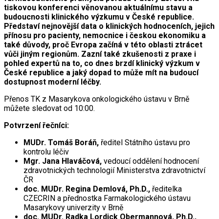
tiskovou konferenci věnovanou aktuálnímu stavu a
budoucnosti klinického výzkumu v České republice.
Představí nejnovější data o klinických hodnoceních, jejich
přínosu pro pacienty, nemocnice i českou ekonomiku a
také důvody, proč Evropa začíná v této oblasti ztrácet
vůči jiným regionům. Zazní také zkušenosti z praxe i
pohled expertů na to, co dnes brzdí klinický výzkum v
České republice a jaký dopad to může mít na budoucí
dostupnost moderní léčby.
Přenos TK z Masarykova onkologického ústavu v Brně
můžete sledovat od 10:00.
Potvrzení řečníci:
MUDr. Tomáš Boráň,
ředitel Státního ústavu pro
kontrolu léčiv
Mgr. Jana Hlaváčová,
vedoucí oddělení hodnocení
zdravotnických technologií Ministerstva zdravotnictví
ČR
doc. MUDr. Regina Demlová, Ph.D.,
ředitelka
CZECRIN a přednostka Farmakologického ústavu
Masarykovy univerzity v Brně
doc. MUDr. Radka Lordick Obermannová, Ph.D.,