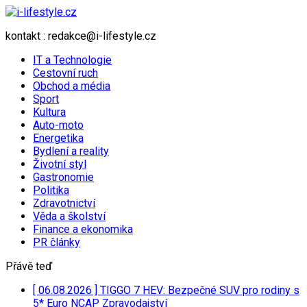
kontakt : redakce@i-lifestyle.cz
IT a Technologie
Cestovní ruch
Obchod a média
Sport
Kultura
Auto-moto
Energetika
Bydlení a reality
Životní styl
Gastronomie
Politika
Zdravotnictví
Věda a školství
Finance a ekonomika
PR články
Přávě teď
[ 06.08.2026 ]
TIGGO 7 HEV: Bezpečné SUV pro rodiny s
5* Euro NCAP
Zpravodajství