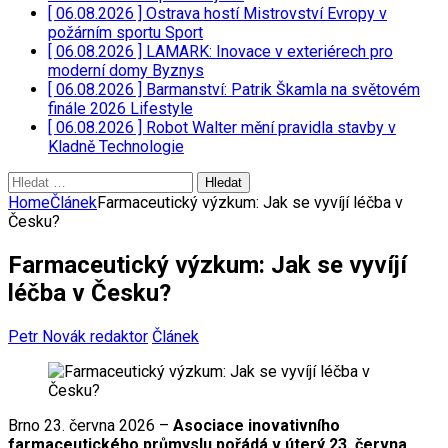
[ 06.08.2026 ]
Ostrava hostí Mistrovství Evropy v
požárním sportu
Sport
[ 06.08.2026 ]
LAMARK: Inovace v exteriérech pro
moderní domy
Byznys
[ 06.08.2026 ]
Barmanství: Patrik Škamla na světovém
finále 2026
Lifestyle
[ 06.08.2026 ]
Robot Walter mění pravidla stavby v
Kladně
Technologie
Vyhledávání
Home
Článek
Farmaceutický výzkum: Jak se vyvíjí léčba v
Česku?
Farmaceutický výzkum: Jak se vyvíjí
léčba v Česku?
Petr Novák redaktor
Článek
Brno 23. června 2026 –
Asociace inovativního
farmaceutického průmyslu pořádá v úterý 23. června