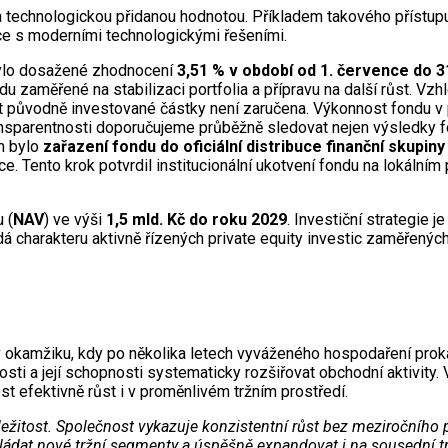
í a technologickou přidanou hodnotou. Příkladem takového přístupu
ice s moderními technologickými řešeními.
ylo dosažené zhodnocení
3,51 % v období od 1. července do 3
 zaměřené na stabilizaci portfolia a přípravu na další růst. Vzh
st původně investované částky není zaručena. Výkonnost fondu v
sparentnosti doporučujeme průběžně sledovat nejen výsledky fond
m bylo
zařazení fondu do oficiální distribuce finanční skupi
. Tento krok potvrdil institucionální ukotvení fondu na lokálním pr
 (
NAV
) ve výši
1,5 mld. Kč do roku 2029
. Investiční strategie
dá charakteru aktivně řízených private equity investic zaměřenýc
 okamžiku, kdy po několika letech vyváženého hospodaření prokáz
i a její schopnosti systematicky rozšiřovat obchodní aktivity. 
st efektivně růst i v proměnlivém tržním prostředí.
ležitost. Společnost vykazuje konzistentní růst bez meziročního 
ládat nové tržní segmenty a úspěšně expandovat i na sousední tr