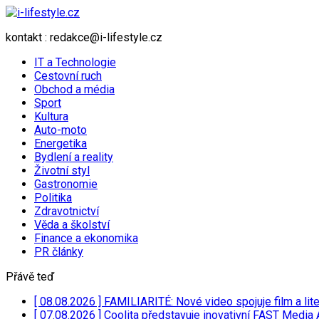
kontakt : redakce@i-lifestyle.cz
IT a Technologie
Cestovní ruch
Obchod a média
Sport
Kultura
Auto-moto
Energetika
Bydlení a reality
Životní styl
Gastronomie
Politika
Zdravotnictví
Věda a školství
Finance a ekonomika
PR články
Přávě teď
[ 08.08.2026 ]
FAMILIARITÉ: Nové video spojuje film a lit
[ 07.08.2026 ]
Coolita představuje inovativní FAST Media 