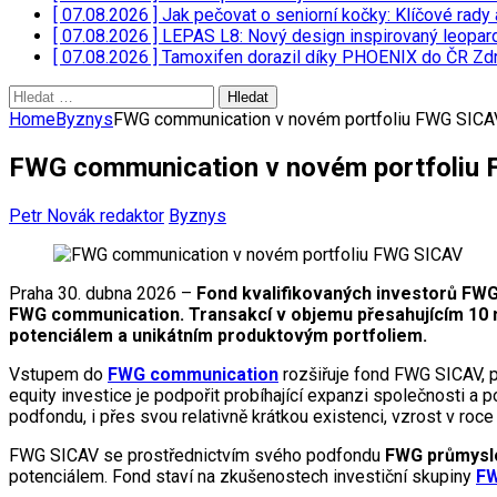
[ 07.08.2026 ]
Jak pečovat o seniorní kočky: Klíčové rady 
[ 07.08.2026 ]
LEPAS L8: Nový design inspirovaný leopar
[ 07.08.2026 ]
Tamoxifen dorazil díky PHOENIX do ČR
Zdr
Vyhledávání
Home
Byznys
FWG communication v novém portfoliu FWG SICA
FWG communication v novém portfoliu
Petr Novák redaktor
Byznys
Praha 30. dubna 2026 –
Fond kvalifikovaných investorů FWG 
FWG communication. Transakcí v objemu přesahujícím 10 m
potenciálem a unikátním produktovým portfoliem.
Vstupem do
FWG communication
rozšiřuje fond FWG SICAV, p
equity investice je podpořit probíhající expanzi společnosti a
podfondu, i přes svou relativně krátkou existenci, vzrost v ro
FWG SICAV se prostřednictvím svého podfondu
FWG průmysl
potenciálem. Fond staví na zkušenostech investiční skupiny
FW