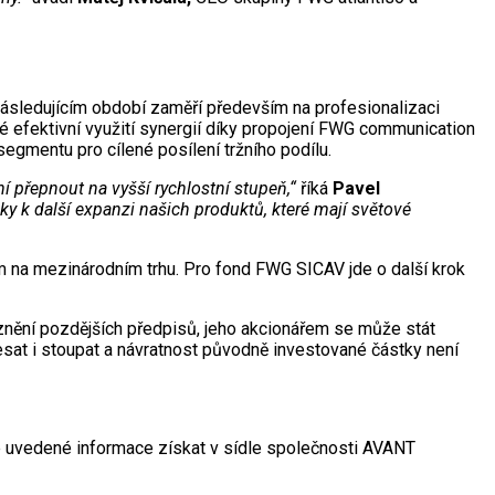
 následujícím období zaměří především na profesionalizaci
é efektivní využití synergií díky propojení FWG communication
v segmentu pro cílené posílení tržního podílu.
 přepnout na vyšší rychlostní stupeň,“
říká
Pavel
y k další expanzi našich produktů, které mají světové
 na mezinárodním trhu. Pro fond FWG SICAV jde o další krok
 znění pozdějších předpisů, jeho akcionářem se může stát
esat i stoupat a návratnost původně investované částky není
ze uvedené informace získat v sídle společnosti AVANT