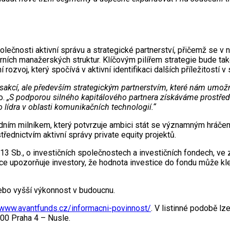
lečnosti aktivní správu a strategické partnerství, přičemž se v
ních manažerských struktur. Klíčovým pilířem strategie bude tak
 rozvoj, který spočívá v aktivní identifikaci dalších příležitostí 
akcí, ale především strategickým partnerstvím, které nám umožní
o.
„S podporou silného kapitálového partnera získáváme prostředk
lídra v oblasti komunikačních technologií.“
ním milníkem, který potvrzuje ambici stát se významným hráčem
řednictvím aktivní správy private equity projektů.
13 Sb., o investičních společnostech a investičních fondech, ve
vce upozorňuje investory, že hodnota investice do fondu může kl
ebo vyšší výkonnost v budoucnu.
/www.avantfunds.cz/informacni-povinnost/
. V listinné podobě l
 00 Praha 4 – Nusle.