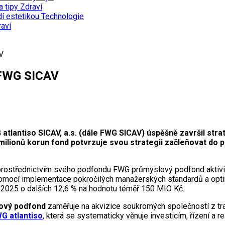
a tipy
Zdraví
dí estetikou
Technologie
aví
V
 FWG SICAV
atlantiso SICAV, a.s. (dále FWG SICAV) úspěšně završil str
ilionů korun fond potvrzuje svou strategii začleňovat do 
rostřednictvím svého podfondu FWG průmyslový podfond aktivity
 pomocí implementace pokročilých manažerských standardů a optim
ce 2025 o dalších 12,6 % na hodnotu téměř 150 MIO Kč.
ový podfond
zaměřuje na akvizice soukromých společností z t
G atlantiso
, která se systematicky věnuje investicím, řízení a re