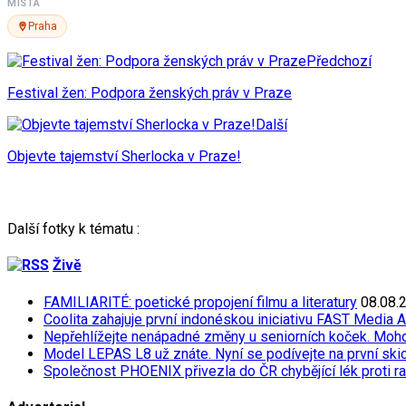
MÍSTA
Praha
Předchozí
Festival žen: Podpora ženských práv v Praze
Další
Objevte tajemství Sherlocka v Praze!
Další fotky k tématu :
Živě
FAMILIARITÉ: poetické propojení filmu a literatury
08.08.
Coolita zahajuje první indonéskou iniciativu FAST Media 
Nepřehlížejte nenápadné změny u seniorních koček. Moh
Model LEPAS L8 už znáte. Nyní se podívejte na první skicu
Společnost PHOENIX přivezla do ČR chybějící lék proti r