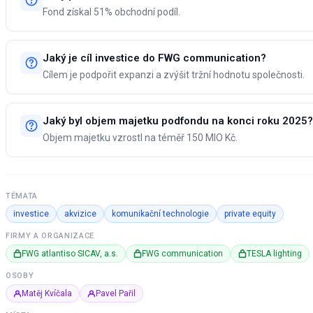
Fond získal 51% obchodní podíl.
Jaký je cíl investice do FWG communication?
Cílem je podpořit expanzi a zvýšit tržní hodnotu společnosti.
Jaký byl objem majetku podfondu na konci roku 2025?
Objem majetku vzrostl na téměř 150 MIO Kč.
TÉMATA
investice
akvizice
komunikační technologie
private equity
FIRMY A ORGANIZACE
FWG atlantiso SICAV, a.s.
FWG communication
TESLA lighting
OSOBY
Matěj Kvíčala
Pavel Pařil