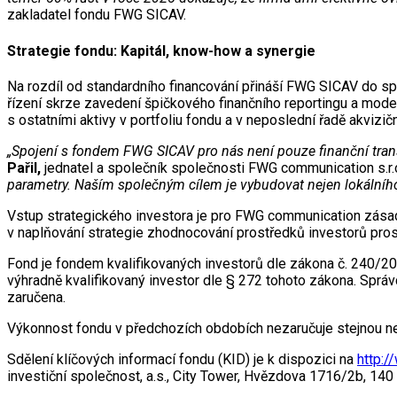
zakladatel fondu FWG SICAV.
Strategie fondu: Kapitál, know-how a synergie
Na rozdíl od standardního financování přináší FWG SICAV do spo
řízení skrze zavedení špičkového finančního reportingu a moder
s ostatními aktivy v portfoliu fondu a v neposlední řadě akviziční
„Spojení s fondem FWG SICAV pro nás není pouze finanční trans
Pařil,
jednatel a společník společnosti FWG communication s.r.
parametry. Naším společným cílem je vybudovat nejen lokálního 
Vstup strategického investora je pro FWG communication zásad
v naplňování strategie zhodnocování prostředků investorů prost
Fond je fondem kvalifikovaných investorů dle zákona č. 240/20
výhradně kvalifikovaný investor dle § 272 tohoto zákona. Sprá
zaručena.
Výkonnost fondu v předchozích obdobích nezaručuje stejnou n
Sdělení klíčových informací fondu (KID) je k dispozici na
http:/
investiční společnost, a.s., City Tower, Hvězdova 1716/2b, 140