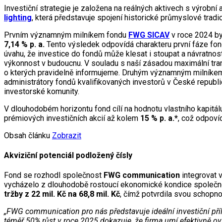
Investiční strategie je založena na reálných aktivech s výrobn
lighting
, která představuje spojení historické průmyslové trad
Prvním významným milníkem fondu
FWG SICAV
v roce 2024 b
7,14 % p. a.
Tento výsledek odpovídá charakteru první fáze fondu
úvahu, že investice do fondů může klesat i stoupat a návratno
výkonnost v budoucnu. V souladu s naší zásadou maximální tran
o kterých pravidelně informujeme. Druhým významným milníke
administrátory fondů kvalifikovaných investorů v České republice
investorské komunity.
V dlouhodobém horizontu fond cílí na hodnotu vlastního kapitálu
prémiových investičních akcií až kolem
15 % p. a.*
, což odpoví
Obsah článku
Zobrazit
Akviziční potenciál podložený čísly
Fond se rozhodl společnost
FWG communication
integrovat v
vycházelo z dlouhodobě rostoucí ekonomické kondice společnost
tržby z 22 mil. Kč na 68,8 mil. Kč
, čímž potvrdila svou schopno
„FWG communication pro nás představuje ideální investiční pří
téměř 50% růst v roce 2025 dokazuje, že firma umí efektivně ov