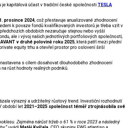
 je kapitálová účast v tradiční české společnosti
TESLA
1. prosince 2024
, což přestavuje anualizované zhodnocení
ledem k povaze fondů kvalifikovaných investorů je třeba vzít v
 předchozích obdobích nezaručuje stejnou nebo vyšší
u, ale i vývoj našich jednotlivých portfoliových společností,
ny AVANT v druhé polovině roku 2025
, která patří mezi přední
ivate equity trhu a otevřel prostor pro oslovení širší
 je nastavena s cílem dosahovat dlouhodobého zhodnocení
h na růst hodnoty reálných podniků.
ala výrazný a udržitelný růstový trend. Investiční rozhodnutí
V období let
2021–2025 společnost téměř ztrojnásobila své
poklesu. Zejména nárůst tržeb o 61 % v roce 2023 a následný
hy.“
uvádí
Matěj Kvíčala,
CEO skupiny FWG atlantiso a