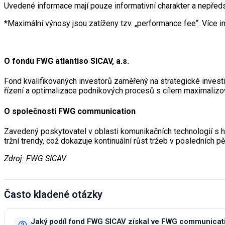
Uvedené informace mají pouze informativní charakter a nepřed
*Maximální výnosy jsou zatíženy tzv. „performance fee“. Více in
O fondu FWG atlantiso SICAV, a.s.
Fond kvalifikovaných investorů zaměřený na strategické investi
řízení a optimalizace podnikových procesů s cílem maximalizova
O společnosti FWG communication
Zavedený poskytovatel v oblasti komunikačních technologií s h
tržní trendy, což dokazuje kontinuální růst tržeb v posledních pět
Zdroj: FWG SICAV
Často kladené otázky
Jaký podíl fond FWG SICAV získal ve FWG communicat