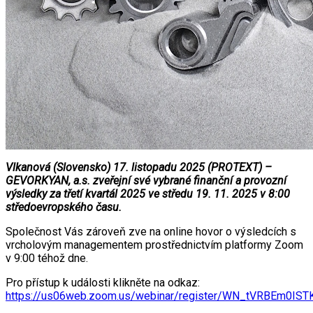
Vlkanová (Slovensko) 17. listopadu 2025 (PROTEXT) –
GEVORKYAN, a.s. zveřejní své vybrané finanční a provozní
výsledky za třetí kvartál 2025 ve středu 19. 11. 2025 v 8:00
středoevropského času.
Společnost Vás zároveň zve na online hovor o výsledcích s
vrcholovým managementem prostřednictvím platformy Zoom
v 9:00 téhož dne.
Pro přístup k události klikněte na odkaz:
https://us06web.zoom.us/webinar/register/WN_tVRBEm0IS