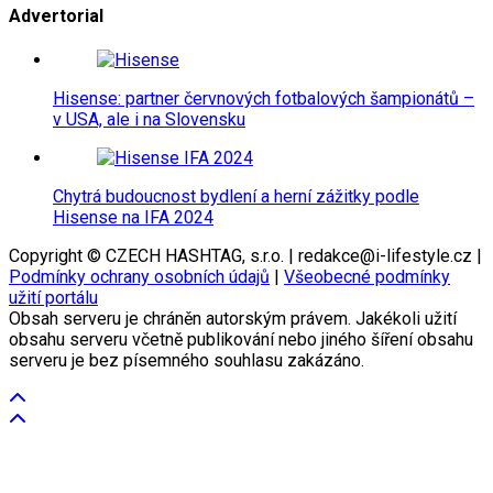
Advertorial
Hisense: partner červnových fotbalových šampionátů –
v USA, ale i na Slovensku
Chytrá budoucnost bydlení a herní zážitky podle
Hisense na IFA 2024
Copyright © CZECH HASHTAG, s.r.o. | redakce@i-lifestyle.cz |
Podmínky ochrany osobních údajů
|
Všeobecné podmínky
užití portálu
Obsah serveru je chráněn autorským právem. Jakékoli užití
obsahu serveru včetně publikování nebo jiného šíření obsahu
serveru je bez písemného souhlasu zakázáno.