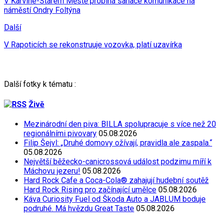
V Karviné-Starém Městě probíhá sanace komunikace na
náměstí Ondry Foltýna
Další
V Rapoticích se rekonstruuje vozovka, platí uzavírka
Další fotky k tématu :
Živě
Mezinárodní den piva: BILLA spolupracuje s více než 20
regionálními pivovary
05.08.2026
Filip Šejvl: „Druhé domovy ožívají, pravidla ale zaspala.“
05.08.2026
Největší běžecko-canicrossová událost podzimu míří k
Máchovu jezeru!
05.08.2026
Hard Rock Cafe a Coca-Cola® zahajují hudební soutěž
Hard Rock Rising pro začínající umělce
05.08.2026
Káva Curiosity Fuel od Škoda Auto a JABLUM boduje
podruhé. Má hvězdu Great Taste
05.08.2026