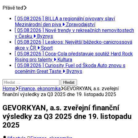
Přávě teď
[ 05.08.2026 ]
BILLA a regionální pivovary slaví
Mezinárodní den piva
Zpravodajství
[ 05.08.2026 ]
Nové trendy v rekreačních nemovitostech
v Česku
Byznys
[ 05.08.2026 ]
Leskros: Největší běžecko-canicrossová
akce v ČR
Sport
[ 05.08.2026 ]
Coca-Cola představuje soutěž Hard Rock
Rising pro talenty
Kultura
[ 05.08.2026 ]
Curiosity Fuel od Škoda Auto znovu s
oceněním Great Taste
Byznys
Vyhledávání
Home
Finance, ekonomika
GEVORKYAN, a.s. zveřejní
finanční výsledky za Q3 2025 dne 19. listopadu 2025
GEVORKYAN, a.s. zveřejní finanční
výsledky za Q3 2025 dne 19. listopadu
2025