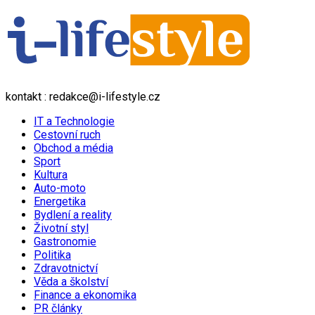
kontakt : redakce@i-lifestyle.cz
IT a Technologie
Cestovní ruch
Obchod a média
Sport
Kultura
Auto-moto
Energetika
Bydlení a reality
Životní styl
Gastronomie
Politika
Zdravotnictví
Věda a školství
Finance a ekonomika
PR články