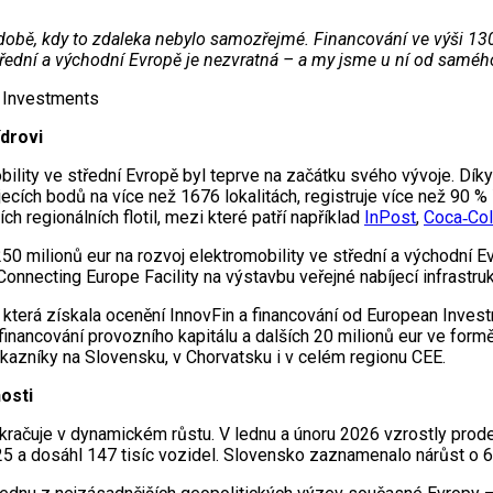
 době, kdy to zdaleka nebylo samozřejmé. Financování ve výši 130
třední a východní Evropě je nezvratná – a my jsme u ní od saméh
 Investments
ídrovi
ity ve střední Evropě byl teprve na začátku svého vývoje. Díky
ch bodů na více než 1676 lokalitách, registruje více než 90 % ř
 regionálních flotil, mezi které patří například
InPost
,
Coca‑Co
 milionů eur na rozvoj elektromobility ve střední a východní Evr
onnecting Europe Facility na výstavbu veřejné nabíjecí infrastru
která získala ocenění InnovFin a financování od European Invest
ro financování provozního kapitálu a dalších 20 milionů eur ve f
ákazníky na Slovensku, v Chorvatsku i v celém regionu CEE.
osti
okračuje v dynamickém růstu. V lednu a únoru 2026 vzrostly pro
5 a dosáhl 147 tisíc vozidel. Slovensko zaznamenalo nárůst o 68