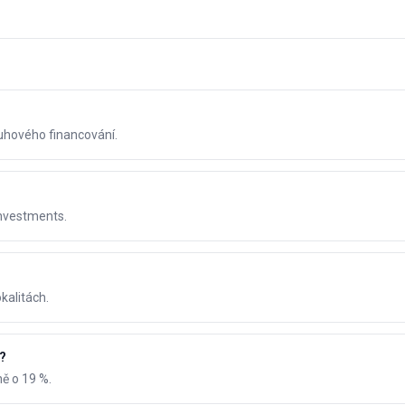
uhového financování.
nvestments.
kalitách.
?
ě o 19 %.