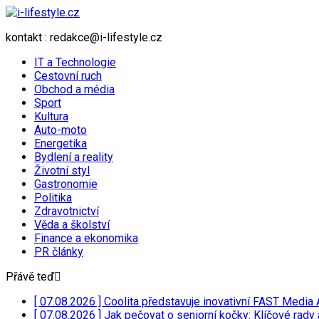
kontakt : redakce@i-lifestyle.cz
IT a Technologie
Cestovní ruch
Obchod a média
Sport
Kultura
Auto-moto
Energetika
Bydlení a reality
Životní styl
Gastronomie
Politika
Zdravotnictví
Věda a školství
Finance a ekonomika
PR články
Přávě teď
[ 07.08.2026 ]
Coolita představuje inovativní FAST Media 
[ 07.08.2026 ]
Jak pečovat o seniorní kočky: Klíčové rady 