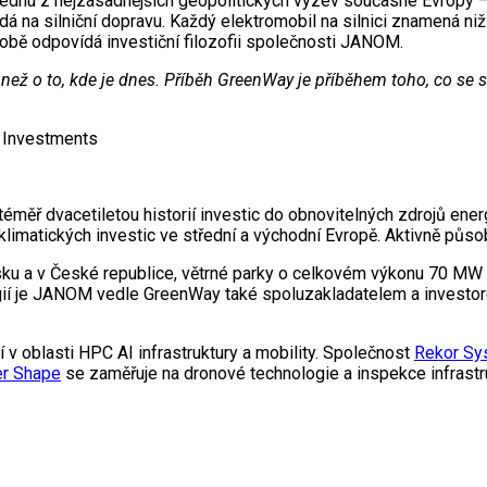
jednu z nejzásadnějších geopolitických výzev současné Evropy –
á na silniční dopravu. Každý elektromobil na silnici znamená ni
obě odpovídá investiční filozofii společnosti JANOM.
než o to, kde je dnes. Příběh GreenWay je příběhem toho, co se st
 Investments
ř dvacetiletou historií investic do obnovitelných zdrojů energie
limatických investic ve střední a východní Evropě. Aktivně působí
nsku a v České republice, větrné parky o celkovém výkonu 70 MW
ogií je JANOM vedle GreenWay také spoluzakladatelem a investo
v oblasti HPC AI infrastruktury a mobility. Společnost
Rekor Sy
er Shape
se zaměřuje na dronové technologie a inspekce infrastruk