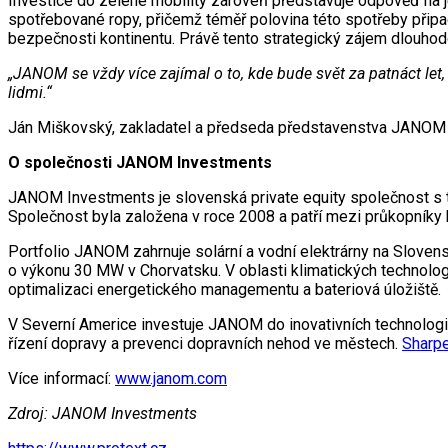
Investice do zelené mobility zároveň představuje odpověď na 
spotřebované ropy, přičemž téměř polovina této spotřeby připad
bezpečnosti kontinentu. Právě tento strategický zájem dlouhod
„JANOM se vždy více zajímal o to, kde bude svět za patnáct let, 
lidmi.“
Ján Miškovský, zakladatel a předseda představenstva JANOM
O společnosti JANOM Investments
JANOM Investments je slovenská private equity společnost s témě
Společnost byla založena v roce 2008 a patří mezi průkopníky k
Portfolio JANOM zahrnuje solární a vodní elektrárny na Slove
o výkonu 30 MW v Chorvatsku. V oblasti klimatických technol
optimalizaci energetického managementu a bateriová úložiště.
V Severní Americe investuje JANOM do inovativních technologií 
řízení dopravy a prevenci dopravních nehod ve městech.
Sharp
Více informací:
www.janom.com
Zdroj: JANOM Investments