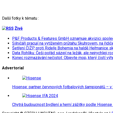
Další fotky k tématu :
Živě
P&F Products & Features GmbH oznamuje akvizici spol
Silničáři pracují na vytíženém průtahu Skuhrovem, na řidič
Šetření ČIŽP proti Rideře Bohemia na haldě Heřmanice s
Data Rohlíku: Češi pořád sázejí na ležák, ale nejrychleji r
Konec rozmazávání nečistot: Objevte mop, který čistí výh
Advertorial
Hisense: partner červnových fotbalových šampionátů – v 
Chytrá budoucnost bydlení a herní zážitky podle Hisense