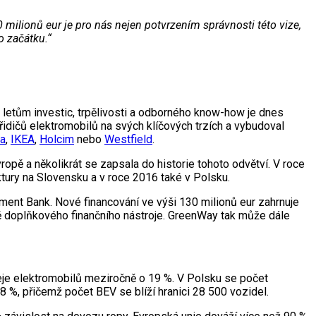
 milionů eur je pro nás nejen potvrzením správnosti této vize,
o začátku.“
 letům investic, trpělivosti a odborného know-how je dnes
idičů elektromobilů na svých klíčových trzích a vybudoval
la
,
IKEA
,
Holcim
nebo
Westfield
.
opě a několikrát se zapsala do historie tohoto odvětví. V roce
ktury na Slovensku a v roce 2016 také v Polsku.
ment Bank. Nové financování ve výši 130 milionů eur zahrnuje
ormě doplňkového finančního nástroje. GreenWay tak může dále
deje elektromobilů meziročně o 19 %. V Polsku se počet
 %, přičemž počet BEV se blíží hranici 28 500 vozidel.