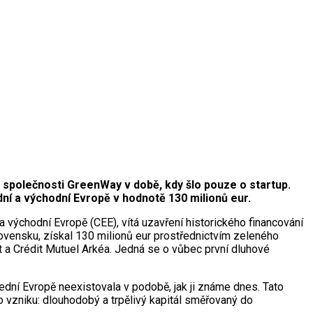
 společnosti GreenWay v době, kdy šlo pouze o startup.
ní a východní Evropě v hodnotě 130 milionů eur.
 východní Evropě (CEE), vítá uzavření historického financování
lovensku, získal 130 milionů eur prostřednictvím zeleného
 a Crédit Mutuel Arkéa. Jedná se o vůbec první dluhové
dní Evropě neexistovala v podobě, jak ji známe dnes. Tato
 vzniku: dlouhodobý a trpělivý kapitál směřovaný do