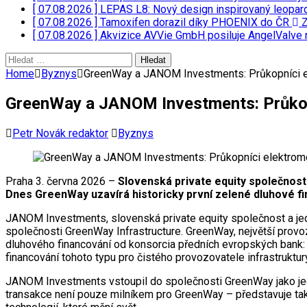
[ 07.08.2026 ]
LEPAS L8: Nový design inspirovaný leopar
[ 07.08.2026 ]
Tamoxifen dorazil díky PHOENIX do ČR
Z
[ 07.08.2026 ]
Akvizice AVVie GmbH posiluje AngelValve 
Vyhledávání
Home
Byznys
GreenWay a JANOM Investments: Průkopníci e
GreenWay a JANOM Investments: Průkopn
Petr Novák redaktor
Byznys
Praha 3. června 2026 –
Slovenská private equity společnost
Dnes GreenWay uzavírá historicky první zelené dluhové fin
JANOM Investments, slovenská private equity společnost a jeden
společnosti GreenWay Infrastructure. GreenWay, největší provoz
dluhového financování od konsorcia předních evropských bank:
financování tohoto typu pro čistého provozovatele infrastruktur
JANOM Investments vstoupil do společnosti GreenWay jako jeden
transakce není pouze milníkem pro GreenWay – představuje také