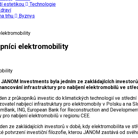
dí estetikou
Technologie
draví
na trhu
Byznys
lektromobility
íci elektromobility
 JANOM Investments byla jedním ze zakládajících investorů
ancování infrastruktury pro nabíjení elektromobilů ve střed
 z průkopníků investic do klimatických technologií ve střední a
ovatel nabíjecí infrastruktury pro elektromobily v Polsku a na S
 mBank, ING, European Bank for Reconstruction and Development
y pro nabíjení elektromobilů v regionu CEE.
 ze zakládajících investorů v době, kdy elektromobilita ve stře
 potvrzení investiční filozofie, kterou JANOM zastává od svého