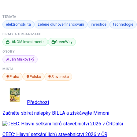
TÉMATA
elektromobilita
zelené dluhové financování
investice
technologie
FIRMY A ORGANIZACE
JANOM Investments
GreenWay
OSOBY
Ján Miškovský
MÍSTA
Praha
Polsko
Slovensko
Předchozí
Začněte sbírat nálepky BILLA a získávejte Mimoni
Další
CEEC: Hlavní setkání lídrů stavebnictví 2026 v ČR