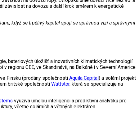
 závislost na dovozu ropy. Evropská unie dováží více než 90 %
žší závislost na dovozu a další krok směrem k energetické
ane, když se trpělivý kapitál spojí se správnou vizí a správnými
, bateriových úložišť a inovativních klimatických technologií.
 v regionu CEE, ve Skandinávii, na Balkáně i v Severní Americe.
 ve Finsku (prodány společnosti
Aquila Capital
) a solární projekt
rem britské společnosti
Wattstor
, která se specializuje na
stems
využívá umělou inteligenci a prediktivní analytiku pro
tury, včetně solárních a větrných elektráren.