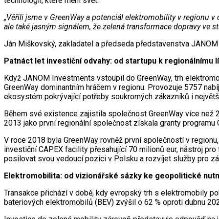
technologií, které mění svět.
„Věřili jsme v GreenWay a potenciál elektromobility v regionu v
ale také jasným signálem, že zelená transformace dopravy ve s
Ján Miškovský, zakladatel a předseda představenstva JANOM
Patnáct let investiční odvahy: od startupu k regionálnímu l
Když JANOM Investments vstoupil do GreenWay, trh elektromobil
GreenWay dominantním hráčem v regionu. Provozuje 5757 nabíjecí
ekosystém pokrývající potřeby soukromých zákazníků i největších
Během své existence zajistila společnost GreenWay více než 250
2013 jako první regionální společnost získala granty programu C
V roce 2018 byla GreenWay rovněž první společností v regionu, 
investiční CAPEX facility přesahující 70 milionů eur, nástroj p
posilovat svou vedoucí pozici v Polsku a rozvíjet služby pro z
Elektromobilita: od vizionářské sázky ke geopolitické nutn
Transakce přichází v době, kdy evropský trh s elektromobily p
bateriových elektromobilů (BEV) zvýšil o 62 % oproti dubnu 202