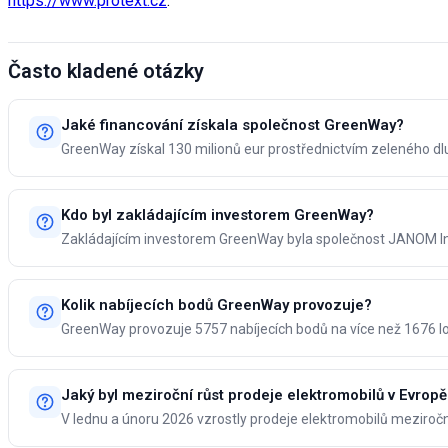
https://www.protext.cz
.
Často kladené otázky
Jaké financování získala společnost GreenWay?
GreenWay získal 130 milionů eur prostřednictvím zeleného dl
Kdo byl zakládajícím investorem GreenWay?
Zakládajícím investorem GreenWay byla společnost JANOM I
Kolik nabíjecích bodů GreenWay provozuje?
GreenWay provozuje 5757 nabíjecích bodů na více než 1676 lo
Jaký byl meziroční růst prodeje elektromobilů v Evropě
V lednu a únoru 2026 vzrostly prodeje elektromobilů meziročn