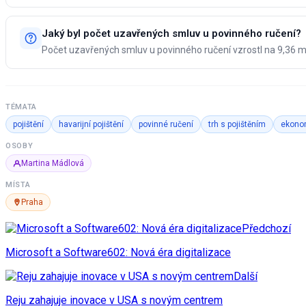
Jaký byl počet uzavřených smluv u povinného ručení?
Počet uzavřených smluv u povinného ručení vzrostl na 9,36 mi
TÉMATA
pojištění
havarijní pojištění
povinné ručení
trh s pojištěním
ekono
OSOBY
Martina Mádlová
MÍSTA
Praha
Předchozí
Microsoft a Software602: Nová éra digitalizace
Další
Reju zahajuje inovace v USA s novým centrem