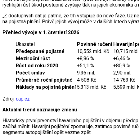
rychlejší růst škod postupně zvyšuje tlak na jejich ekonomiku a 
„Z dostupných dat je patrné, že trh vstupuje do nové fáze. Už ne
na pojistná plnění. Právě jejich vývoj může v dalších letech výr
Přehled vývoje v 1. čtvrtletí 2026
Ukazatel
Povinné ručení
Havarijní p
Předepsané pojistné
10,552 mld. Kč
10,715 mld.
Meziroční růst
+8,86 %
+6,46 %
Růst od roku 2020
+51,1 %
+80,9 %
Počet smluv
9,36 mil.
2,90 mil.
Průměrné roční pojistné
4 508 Kč
14 763 Kč
Náklady na pojistná plnění
5,313 mld. Kč
5,599 mld. 
Zdroj:
cap.cz
Aktuální trend naznačuje změnu
Historicky první prvenství havarijního pojištění v objemu přede
začíná měnit. Havarijní pojištění zpomaluje, zatímco povinné ruč
segmentu autopojištění opět vezme zpět.