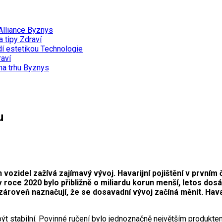
Alliance
Byznys
a tipy
Zdraví
dí estetikou
Technologie
aví
na trhu
Byznys
u
vozidel zažívá zajímavý vývoj. Havarijní pojištění v prvním 
oce 2020 bylo přibližně o miliardu korun menší, letos dosáh
 zároveň naznačují, že se dosavadní vývoj začíná měnit. Hav
t stabilní. Povinné ručení bylo jednoznačně největším produktem 