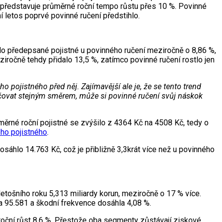
ož představuje průměrné roční tempo růstu přes 10 %. Povinné
ní letos poprvé povinné ručení předstihlo.
ostlo předepsané pojistné u povinného ručení meziročně o 8,86 %,
ziročně tehdy přidalo 13,5 %, zatímco povinné ručení rostlo jen
o pojistného před něj. Zajímavější ale je, že se tento trend
ačovat stejným směrem, může si povinné ručení svůj náskok
měrné roční pojistné se zvýšilo z 4364 Kč na 4508 Kč, tedy o
ho pojistného
.
dosáhlo 14.763 Kč, což je přibližně 3,3krát více než u povinného
 letošního roku 5,313 miliardy korun, meziročně o 17 % více.
a 95.581 a škodní frekvence dosáhla 4,08 %.
iroční růst 8,6 %. Přestože oba segmenty zůstávají ziskové,