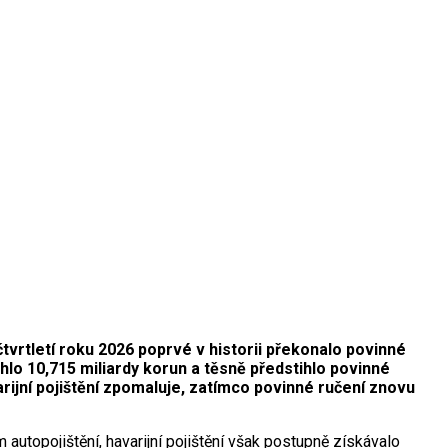
čtvrtletí roku 2026 poprvé v historii překonalo povinné
lo 10,715 miliardy korun a těsně předstihlo povinné
arijní pojištění zpomaluje, zatímco povinné ručení znovu
autopojištění, havarijní pojištění však postupně získávalo