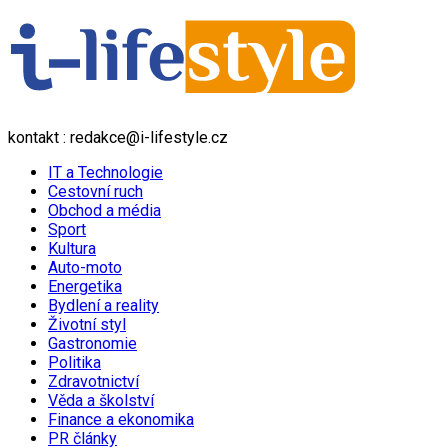
kontakt : redakce@i-lifestyle.cz
IT a Technologie
Cestovní ruch
Obchod a média
Sport
Kultura
Auto-moto
Energetika
Bydlení a reality
Životní styl
Gastronomie
Politika
Zdravotnictví
Věda a školství
Finance a ekonomika
PR články