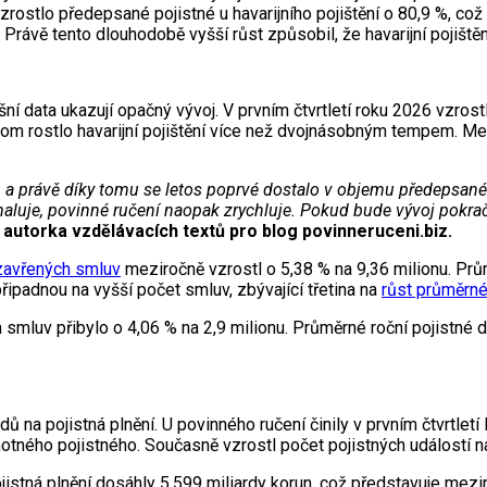
zrostlo předepsané pojistné u havarijního pojištění o 80,9 %, c
. Právě tento dlouhodobě vyšší růst způsobil, že havarijní pojiště
tošní data ukazují opačný vývoj. V prvním čtvrtletí roku 2026 vzr
řitom rostlo havarijní pojištění více než dvojnásobným tempem. Me
ení, a právě díky tomu se letos poprvé dostalo v objemu předepsanéh
maluje, povinné ručení naopak zrychluje. Pokud bude vývoj pokr
autorka vzdělávacích textů pro blog povinneruceni.biz.
zavřených smluv
meziročně vzrostl o 5,38 % na 9,36 milionu. Prů
připadnou na vyšší počet smluv, zbývající třetina na
růst průměrné
ích smluv přibylo o 4,06 % na 2,9 milionu. Průměrné roční pojistné 
ů na pojistná plnění. U povinného ručení činily v prvním čtvrtletí
tného pojistného. Současně vzrostl počet pojistných událostí n
ojistná plnění dosáhly 5,599 miliardy korun, což představuje mez