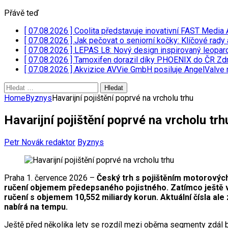
Přávě teď
[ 07.08.2026 ]
Coolita představuje inovativní FAST Media 
[ 07.08.2026 ]
Jak pečovat o seniorní kočky: Klíčové rady 
[ 07.08.2026 ]
LEPAS L8: Nový design inspirovaný leopar
[ 07.08.2026 ]
Tamoxifen dorazil díky PHOENIX do ČR
Zdr
[ 07.08.2026 ]
Akvizice AVVie GmbH posiluje AngelValve 
Vyhledávání
Home
Byznys
Havarijní pojištění poprvé na vrcholu trhu
Havarijní pojištění poprvé na vrcholu trh
Petr Novák redaktor
Byznys
Praha 1. července 2026 –
Český trh s pojištěním motorových 
ručení objemem předepsaného pojistného. Zatímco ještě v r
ručení s objemem 10,552 miliardy korun. Aktuální čísla ale
nabírá na tempu.
Ještě před několika lety se rozdíl mezi oběma segmenty zdál bý