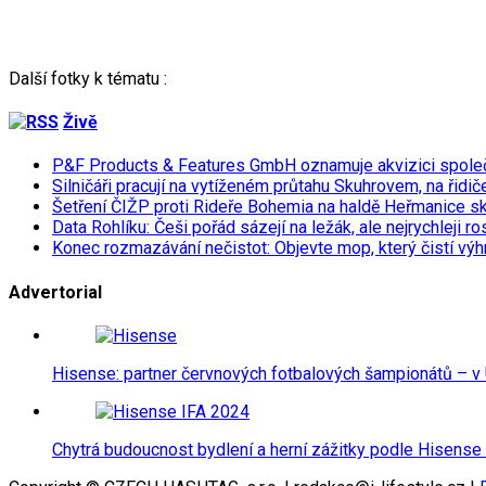
Další fotky k tématu :
Živě
P&F Products & Features GmbH oznamuje akvizici spol
Silničáři pracují na vytíženém průtahu Skuhrovem, na řidič
Šetření ČIŽP proti Rideře Bohemia na haldě Heřmanice s
Data Rohlíku: Češi pořád sázejí na ležák, ale nejrychleji r
Konec rozmazávání nečistot: Objevte mop, který čistí výh
Advertorial
Hisense: partner červnových fotbalových šampionátů – v 
Chytrá budoucnost bydlení a herní zážitky podle Hisense