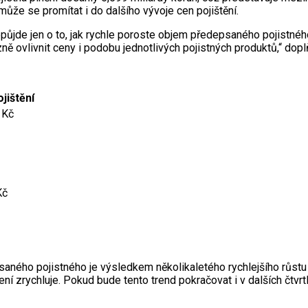
může se promítat i do dalšího vývoje cen pojištění.
půjde jen o to, jak rychle poroste objem předepsaného pojistného,
azně ovlivnit ceny i podobu jednotlivých pojistných produktů,“ dop
ojištění
 Kč
Kč
psaného pojistného je výsledkem několikaletého rychlejšího růstu 
ení zrychluje. Pokud bude tento trend pokračovat i v dalších čtvrtl