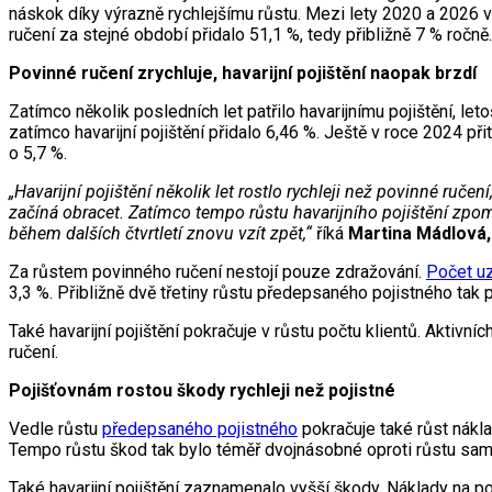
náskok díky výrazně rychlejšímu růstu. Mezi lety 2020 a 2026 v
ručení za stejné období přidalo 51,1 %, tedy přibližně 7 % ročně
Povinné ručení zrychluje, havarijní pojištění naopak brzdí
Zatímco několik posledních let patřilo havarijnímu pojištění, le
zatímco havarijní pojištění přidalo 6,46 %. Ještě v roce 2024 p
o 5,7 %.
„Havarijní pojištění několik let rostlo rychleji než povinné ruč
začíná obracet. Zatímco tempo růstu havarijního pojištění zpo
během dalších čtvrtletí znovu vzít zpět,“
říká
Martina Mádlová, 
Za růstem povinného ručení nestojí pouze zdražování.
Počet u
3,3 %. Přibližně dvě třetiny růstu předepsaného pojistného tak 
Také havarijní pojištění pokračuje v růstu počtu klientů. Aktivn
ručení.
Pojišťovnám rostou škody rychleji než pojistné
Vedle růstu
předepsaného pojistného
pokračuje také růst náklad
Tempo růstu škod tak bylo téměř dvojnásobné oproti růstu samo
Také havarijní pojištění zaznamenalo vyšší škody. Náklady na p