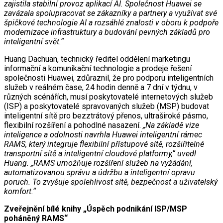
zajistila stabilní provoz aplikací AI. Společnost Huawei se
zavázala spolupracovat se zákazníky a partnery a využívat své
špičkové technologie AI a rozsáhlé znalosti v oboru k podpoře
modernizace infrastruktury a budování pevných základů pro
inteligentní svět.“
Huang Dachuan, technický ředitel oddělení marketingu
informační a komunikační technologie a prodeje řešení
společnosti Huawei, zdůraznil, že pro podporu inteligentních
služeb v reálném čase, 24 hodin denně a 7 dní v týdnu, v
různých scénářích, musí poskytovatelé internetových služeb
(ISP) a poskytovatelé spravovaných služeb (MSP) budovat
inteligentní sítě pro bezztrátový přenos, ultraširoké pásmo,
flexibilní rozšíření a pohodlné nasazení.
„Na základě vize
inteligence a odolnosti navrhla Huawei inteligentní rámec
RAMS, který integruje flexibilní přístupové sítě, rozšiřitelné
transportní sítě a inteligentní cloudové platformy,“ uvedl
Huang. „RAMS umožňuje rozšíření služeb na vyžádání,
automatizovanou správu a údržbu a inteligentní opravu
poruch. To zvyšuje spolehlivost sítě, bezpečnost a uživatelský
komfort.“
Zveřejnění bílé knihy „Úspěch podnikání ISP/MSP
poháněný RAMS“