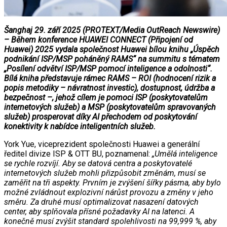
Šanghaj 29. září 2025 (PROTEXT/Media OutReach Newswire)
– Během konference HUAWEI CONNECT (Připojení od
Huawei) 2025 vydala společnost Huawei bílou knihu „Úspěch
podnikání ISP/MSP poháněný RAMS“ na summitu s tématem
„Posílení odvětví ISP/MSP pomocí inteligence a odolnosti“.
Bílá kniha představuje rámec RAMS – ROI (hodnocení rizik a
popis metodiky – návratnost investic), dostupnost, údržba a
bezpečnost –, jehož cílem je pomoci ISP (poskytovatelům
internetových služeb) a MSP (poskytovatelům spravovaných
služeb) prosperovat díky AI přechodem od poskytování
konektivity k nabídce inteligentních služeb.
York Yue, viceprezident společnosti Huawei a generální
ředitel divize ISP & OTT BU, poznamenal:
„Umělá inteligence
se rychle rozvíjí. Aby se datová centra a poskytovatelé
internetových služeb mohli přizpůsobit změnám, musí se
zaměřit na tři aspekty. Prvním je zvýšení šířky pásma, aby bylo
možné zvládnout explozivní nárůst provozu a změny v jeho
směru. Za druhé musí optimalizovat nasazení datových
center, aby splňovala přísné požadavky AI na latenci. A
konečně musí zvýšit standard spolehlivosti na 99,999 %, aby