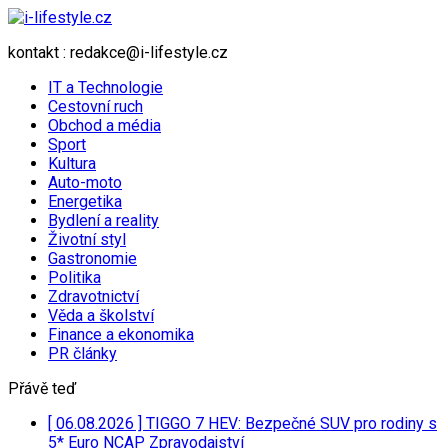
kontakt : redakce@i-lifestyle.cz
IT a Technologie
Cestovní ruch
Obchod a média
Sport
Kultura
Auto-moto
Energetika
Bydlení a reality
Životní styl
Gastronomie
Politika
Zdravotnictví
Věda a školství
Finance a ekonomika
PR články
Přávě teď
[ 06.08.2026 ]
TIGGO 7 HEV: Bezpečné SUV pro rodiny s
5* Euro NCAP
Zpravodajství