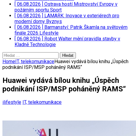
[ 06.08.2026 ]
Ostrava hostí Mistrovství Evropy v
požárním sportu
Sport
[ 06.08.2026 ]
LAMARK: Inovace v exteriérech pro
moderní domy
Byznys
[ 06.08.2026 ]
Barmanství: Patrik Škamla na světovém
finále 2026
Lifestyle
[ 06.08.2026 ]
Robot Walter mění pravidla stavby v
Kladně
Technologie
Vyhledávání
Home
IT, telekomunikace
Huawei vydává bílou knihu „Úspěch
podnikání ISP/MSP poháněný RAMS“
Huawei vydává bílou knihu „Úspěch
podnikání ISP/MSP poháněný RAMS“
ilifestyle
IT, telekomunikace