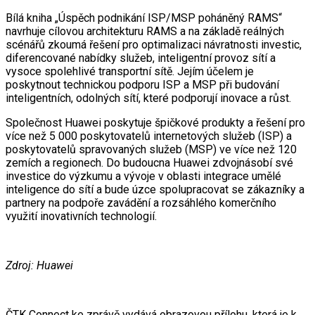
Bílá kniha „Úspěch podnikání ISP/MSP poháněný RAMS“
navrhuje cílovou architekturu RAMS a na základě reálných
scénářů zkoumá řešení pro optimalizaci návratnosti investic,
diferencované nabídky služeb, inteligentní provoz sítí a
vysoce spolehlivé transportní sítě. Jejím účelem je
poskytnout technickou podporu ISP a MSP při budování
inteligentních, odolných sítí, které podporují inovace a růst.
Společnost Huawei poskytuje špičkové produkty a řešení pro
více než 5 000 poskytovatelů internetových služeb (ISP) a
poskytovatelů spravovaných služeb (MSP) ve více než 120
zemích a regionech. Do budoucna Huawei zdvojnásobí své
investice do výzkumu a vývoje v oblasti integrace umělé
inteligence do sítí a bude úzce spolupracovat se zákazníky a
partnery na podpoře zavádění a rozsáhlého komerčního
využití inovativních technologií.
Zdroj: Huawei
ČTK Connect ke zprávě vydává obrazovou přílohu, která je k