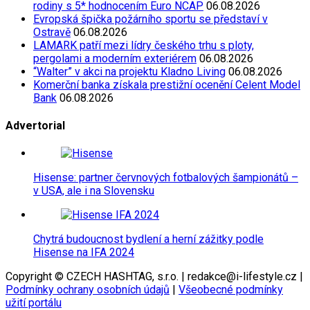
rodiny s 5* hodnocením Euro NCAP
06.08.2026
Evropská špička požárního sportu se představí v
Ostravě
06.08.2026
LAMARK patří mezi lídry českého trhu s ploty,
pergolami a moderním exteriérem
06.08.2026
“Walter” v akci na projektu Kladno Living
06.08.2026
Komerční banka získala prestižní ocenění Celent Model
Bank
06.08.2026
Advertorial
Hisense: partner červnových fotbalových šampionátů –
v USA, ale i na Slovensku
Chytrá budoucnost bydlení a herní zážitky podle
Hisense na IFA 2024
Copyright © CZECH HASHTAG, s.r.o. | redakce@i-lifestyle.cz |
Podmínky ochrany osobních údajů
|
Všeobecné podmínky
užití portálu