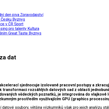
dní den piva
Zpravodajství
v Česku
Byznys
kce v ČR
Sport
sing pro talenty
Kultura
něním Great Taste
Byznys
za dat
kcelerací sjednocuje izolované pracovní postupy a zkracuje
 transformaci rozsáhlých datových sad z oblasti jednobun
lidovaných vědeckých poznatků, je integrována do vlajkové 
kumným prostředím využívajícím GPU (graphics processing 
atové soubory, většina výzkumníků však pro jejich analýzu stále