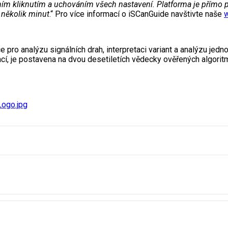
ím kliknutím a uchováním všech nastavení. Platforma je přímo p
 několik minut
.“ Pro více informací o iSCanGuide navštivte naše
w
 pro analýzu signálních drah, interpretaci variant a analýzu jedn
cí, je postavena na dvou desetiletích vědecky ověřených algoritm
ogo.jpg