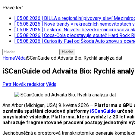
Přávě teď
[ 05.08.2026 ]
BILLA a regionální pivovary slaví Mezináro
[ 05.08.2026 ]
Nové trendy v rekreačních nemovitostech 
[ 05.08.2026 ]
Leskros: Největší běžecko-canicrossová a
[ 05.08.2026 ]
Coca-Cola představuje soutěž Hard Rock Ri
[ 05.08.2026 ]
Curiosity Fuel od Škoda Auto znovu s oce
Vyhledávání
Home
Věda
iSCanGuide od Advaita Bio: Rychlá analýza dat
iSCanGuide od Advaita Bio: Rychlá analý
Petr Novák redaktor
Věda
Ann Arbor (Michigan, USA) 9. května 2026 –
Platforma s GPU a
oznámila spuštění cloudové platformy
iSCanGuide
určené k
smysluplné výsledky. Platforma, která vychází z 20 let va
nahrazuje fragmentované pracovní postupy jednotným výz
Jednobuněčná a prostorová transkriptomika generuje komplexní d