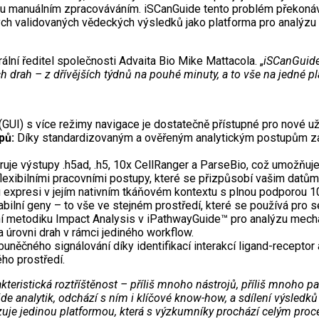
asu manuálním zpracováváním. iSCanGuide tento problém překonáv
ných validovaných vědeckých výsledků jako platforma pro analýzu 
rální ředitel společnosti Advaita Bio Mike Mattacola. „
iSCanGuide
drah – z dřívějších týdnů na pouhé minuty, a to vše na jedné pl
 (GUI) s více režimy navigace je dostatečně přístupné pro nové u
pů:
Díky standardizovaným a ověřeným analytickým postupům zaji
ruje výstupy .h5ad, .h5, 10x CellRanger a ParseBio, což umožňuje i
 s flexibilními pracovními postupy, které se přizpůsobí vašim datů
 expresi v jejím nativním tkáňovém kontextu s plnou podporou 
iabilní geny – to vše ve stejném prostředí, které se používá pro
rní metodiku Impact Analysis v iPathwayGuide™ pro analýzu mechan
a úrovni drah v rámci jediného workflow.
buněčného signálování díky identifikací interakcí ligand-recepto
ho prostředí.
teristická roztříštěnost – příliš mnoho nástrojů, příliš mnoho 
e analytik, odchází s ním i klíčové know-how, a sdílení výsledků j
uje jedinou platformou, která s výzkumníky prochází celým proc