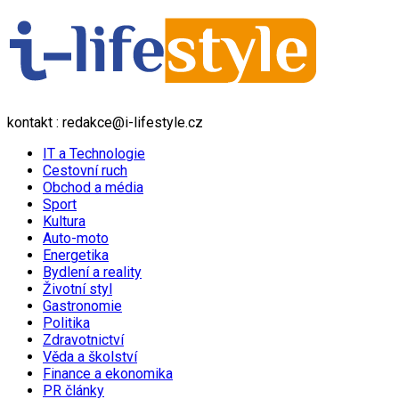
kontakt : redakce@i-lifestyle.cz
IT a Technologie
Cestovní ruch
Obchod a média
Sport
Kultura
Auto-moto
Energetika
Bydlení a reality
Životní styl
Gastronomie
Politika
Zdravotnictví
Věda a školství
Finance a ekonomika
PR články