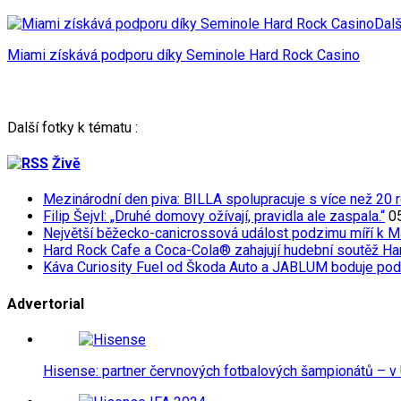
Dalš
Miami získává podporu díky Seminole Hard Rock Casino
Další fotky k tématu :
Živě
Mezinárodní den piva: BILLA spolupracuje s více než 20 r
Filip Šejvl: „Druhé domovy ožívají, pravidla ale zaspala.“
0
Největší běžecko-canicrossová událost podzimu míří k M
Hard Rock Cafe a Coca-Cola® zahajují hudební soutěž Har
Káva Curiosity Fuel od Škoda Auto a JABLUM boduje pod
Advertorial
Hisense: partner červnových fotbalových šampionátů – v 