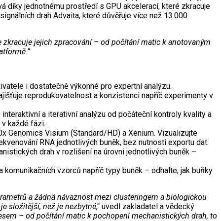
á díky jednotnému prostředí s GPU akcelerací, které zkracuje
signálních drah Advaita, které důvěřuje více než 13.000
 zkracuje jejich zpracování – od počítání matic k anotovaným
atformě.“
živatele i dostatečně výkonné pro expertní analýzu.
šťuje reprodukovatelnost a konzistenci napříč experimenty v
nteraktivní a iterativní analýzu od počáteční kontroly kvality a
m v každé fázi.
10x Genomics Visium (Standard/HD) a Xenium. Vizualizujte
 sekvenování RNA jednotlivých buněk, bez nutnosti exportu dat.
istických drah v rozlišení na úrovni jednotlivých buněk –
r a komunikačních vzorců napříč typy buněk – odhalte, jak buňky
parametrů a žádná návaznost mezi clusteringem a biologickou
e složitější, než je nezbytné
,“ uvedl zakladatel a vědecký
esem – od počítání matic k pochopení mechanistických drah, to