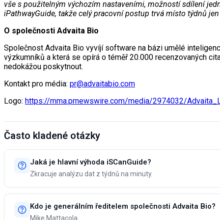
vše s použitelným výchozím nastaveními, možností sdílení jedn
iPathwayGuide, takže celý pracovní postup trvá místo týdnů jen
O společnosti Advaita Bio
Společnost Advaita Bio vyvíjí software na bázi umělé inteligence
výzkumníků a která se opírá o téměř 20.000 recenzovaných cita
nedokážou poskytnout.
Kontakt pro média:
pr@advaitabio.com
Logo:
https://mma.prnewswire.com/media/2974032/Advaita_L
Často kladené otázky
Jaká je hlavní výhoda iSCanGuide?
Zkracuje analýzu dat z týdnů na minuty.
Kdo je generálním ředitelem společnosti Advaita Bio?
Mike Mattacola.