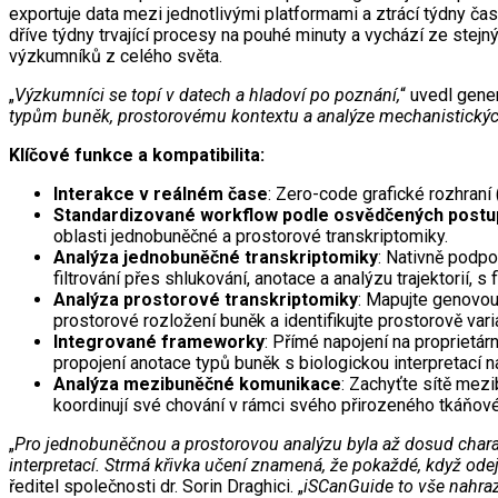
exportuje data mezi jednotlivými platformami a ztrácí týdny č
dříve týdny trvající procesy na pouhé minuty a vychází ze stej
výzkumníků z celého světa.
„
Výzkumníci se topí v datech a hladoví po poznání,
“ uvedl gene
typům buněk, prostorovému kontextu a analýze mechanistických 
Klíčové funkce a kompatibilita:
Interakce v reálném čase
: Zero-code grafické rozhraní
Standardizované workflow podle osvědčených postu
oblasti jednobuněčné a prostorové transkriptomiky.
Analýza jednobuněčné transkriptomiky
: Nativně podpo
filtrování přes shlukování, anotace a analýzu trajektorií,
Analýza prostorové transkriptomiky
: Mapujte genovou
prostorové rozložení buněk a identifikujte prostorově var
Integrované frameworky
: Přímé napojení na proprietá
propojení anotace typů buněk s biologickou interpretací n
Analýza mezibuněčné komunikace
: Zachyťte sítě mezi
koordinují své chování v rámci svého přirozeného tkáňové
„
Pro jednobuněčnou a prostorovou analýzu byla až dosud charak
interpretací. Strmá křivka učení znamená, že pokaždé, když odejd
ředitel společnosti dr. Sorin Draghici. „
iSCanGuide to vše nahraz