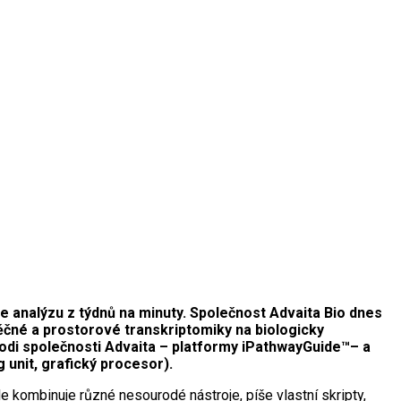
 analýzu z týdnů na minuty. Společnost Advaita Bio dnes
ěčné a prostorové transkriptomiky na biologicky
lodi společnosti Advaita – platformy iPathwayGuide™– a
unit, grafický procesor).
 kombinuje různé nesourodé nástroje, píše vlastní skripty,