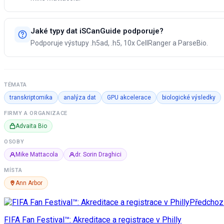
Jaké typy dat iSCanGuide podporuje?
Podporuje výstupy .h5ad, .h5, 10x CellRanger a ParseBio.
TÉMATA
transkriptomika
analýza dat
GPU akcelerace
biologické výsledky
FIRMY A ORGANIZACE
Advaita Bio
OSOBY
Mike Mattacola
dr. Sorin Draghici
MÍSTA
Ann Arbor
Předchoz
FIFA Fan Festival™: Akreditace a registrace v Philly