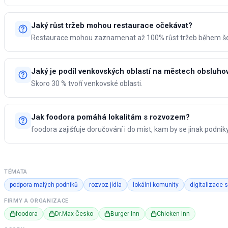
Jaký růst tržeb mohou restaurace očekávat?
Restaurace mohou zaznamenat až 100% růst tržeb během še
Jaký je podíl venkovských oblastí na městech obsluh
Skoro 30 % tvoří venkovské oblasti.
Jak foodora pomáhá lokalitám s rozvozem?
foodora zajišťuje doručování i do míst, kam by se jinak podnik
TÉMATA
podpora malých podniků
rozvoz jídla
lokální komunity
digitalizace 
FIRMY A ORGANIZACE
foodora
Dr.Max Česko
Burger Inn
Chicken Inn