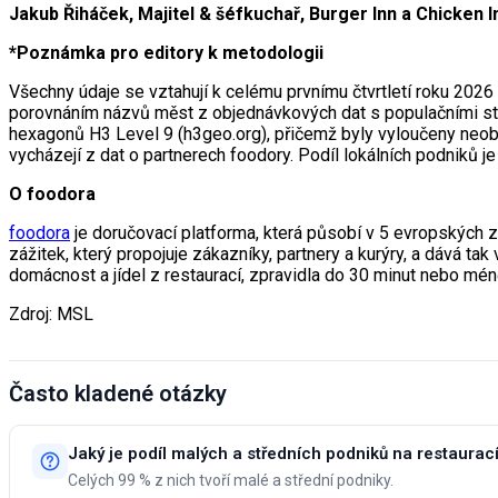
Jakub Řiháček, Majitel & šéfkuchař, Burger Inn a Chicken I
*Poznámka pro editory k metodologii
Všechny údaje se vztahují k celému prvnímu čtvrtletí roku 2026
porovnáním názvů měst z objednávkových dat s populačními sta
hexagonů H3 Level 9 (h3geo.org), přičemž byly vyloučeny neobs
vycházejí z dat o partnerech foodory. Podíl lokálních podniků j
O foodora
foodora
je doručovací platforma, která působí v 5 evropských
zážitek, který propojuje zákazníky, partnery a kurýry, a dává ta
domácnost a jídel z restaurací, zpravidla do 30 minut nebo méně
Zdroj: MSL
Často kladené otázky
Jaký je podíl malých a středních podniků na restaurac
Celých 99 % z nich tvoří malé a střední podniky.