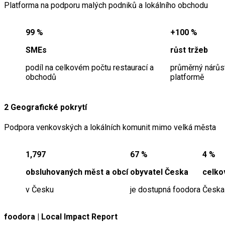
Platforma na podporu malých podniků a lokálního obchodu
99 %
+100 %
SMEs
růst tržeb
podíl na celkovém počtu restaurací a
průměrný nárůst
obchodů
platformě
2 Geografické pokrytí
Podpora venkovských a lokálních komunit mimo velká města
1,797
67 %
4 %
obsluhovaných měst a obcí
obyvatel Česka
celko
v Česku
je dostupná foodora
Česka
foodora | Local Impact Report