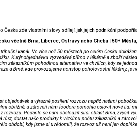
o Česka zde vlastními slovy sdílejí, jak jejich podnikání podpořil
esku včetně Brna, Liberce, Ostravy nebo Chebu | 50+ Města
 distribuční kanál. Ve více než 50 městech po celém Česku dokáž
okožku. Kurýr objednávku vyzvedává přímo v lékárně a zboží násle
ícím zákazníkům pohodlnou alternativu ve chvílích, kdy se jedn
aze a Brně, kde provozujeme nonstop pohotovostní lékárny, je na
t objednávek a výrazné posílení rozvozu napříč našimi pobočkami
mi obtížně, a zároveň nám foodora pomohla oslovit nové lidi mim
 rozvozu. Podařilo se nám obsloužit širší oblast Brna, zvýšit vyu
 růst, dostat naše produkty k většímu počtu zákazníků a zároveň 
ělo období, kdy jsme si uvědomili, že rozvoz už není jen doplňk