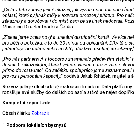
„
Čísla v této zprávě jasně ukazují, jak významnou roli dnes f
oblastí, které by jinak měly k rozvozu omezený přístup. Pro na
zákazníky a doručovat i do míst, kam by se jinak nedostali. R
Managing Director foodora Česko.
„
Získali jsme zcela nový a unikátní distribuční kanál. Ve více 
pro péči o pokožku, a to do 30 minut od objednání. Díky této s
jednoduše nemohou nebo nechtějí dostavit osobně do lékárny
„
Pro nás partnerství s foodorou znamenalo především stabilní r
dostali k zákazníkům, které bychom vlastním rozvozem oslovov
přímo do restaurací. Od začátku spolupráce jsme zaznamenali výr
provoz i personální kapacity,
“ dodává Jakub Řiháček, majitel a š
Rozvoz jídla je dlouhodobě rostoucím trendem. Data platformy f
rozšiřuje své služby do dalších oblastí a stává se nejen doplň
Kompletní report zde:
Obsah článku
Zobrazit
1 Podpora lokálních byznysů