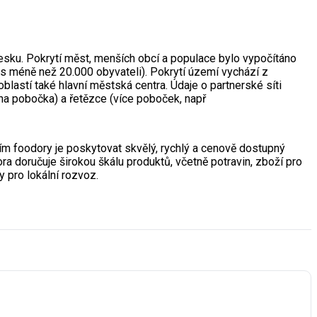
Česku. Pokrytí měst, menších obcí a populace bylo vypočítáno
s méně než 20.000 obyvateli). Pokrytí území vychází z
lastí také hlavní městská centra. Údaje o partnerské síti
dna pobočka) a řetězce (více poboček, např
m foodory je poskytovat skvělý, rychlý a cenově dostupný
ora doručuje širokou škálu produktů, včetně potravin, zboží pro
y pro lokální rozvoz.