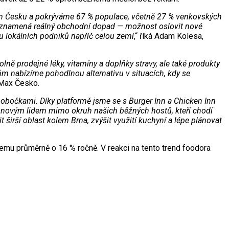
lém Česku a pokrýváme 67 % populace, včetně 27 % venkovských
, to znamená reálný obchodní dopad — možnost oslovit nové
u lokálních podniků napříč celou zemí
,“ říká Adam Kolesa,
ně prodejné léky, vitamíny a doplňky stravy, ale také produkty
ům nabízíme pohodlnou alternativu v situacích, kdy se
.Max Česko.
pobočkami. Díky platformě jsme se s Burger Inn a Chicken Inn
k novým lidem mimo okruh našich běžných hostů, kteří chodí
širší oblast kolem Brna, zvýšit využití kuchyní a lépe plánovat
jemu průměrně o 16 % ročně. V reakci na tento trend foodora