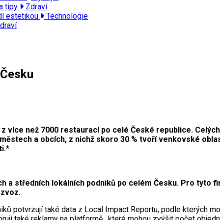
a tipy
Zdraví
dí estetikou
Technologie
draví
 Česku
z více než 7000 restaurací po celé České republice. Celých 9
městech a obcích, z nichž skoro 30 % tvoří venkovské oblas
i.*
 a středních lokálních podniků po celém Česku. Pro tyto fi
ozvoz.
niků potvrzují také data z Local Impact Reportu, podle kterých 
rují také reklamy na platformě , které mohou zvýšit počet obje