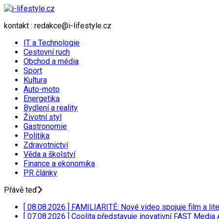
kontakt : redakce@i-lifestyle.cz
IT a Technologie
Cestovní ruch
Obchod a média
Sport
Kultura
Auto-moto
Energetika
Bydlení a reality
Životní styl
Gastronomie
Politika
Zdravotnictví
Věda a školství
Finance a ekonomika
PR články
Přávě teď
[ 08.08.2026 ]
FAMILIARITÉ: Nové video spojuje film a lit
[ 07.08.2026 ]
Coolita představuje inovativní FAST Media 