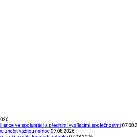
2026
Alliance ve spolupráci s předními vysílacími společnostmi
07.08.
ou značit vážnou nemoc
07.08.2026
, z níž vzešla leopardí estetika
07.08.2026