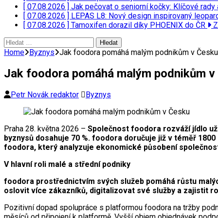
[ 07.08.2026 ]
Jak pečovat o seniorní kočky: Klíčové rady 
[ 07.08.2026 ]
LEPAS L8: Nový design inspirovaný leopar
[ 07.08.2026 ]
Tamoxifen dorazil díky PHOENIX do ČR
Z
Vyhledávání
Home
Byznys
Jak foodora pomáhá malým podnikům v Česku
Jak foodora pomáhá malým podnikům v
Petr Novák redaktor
Byznys
Praha 28. května 2026 –
Společnost foodora rozváží jídlo už 
byznysů dosahuje 70 %. foodora doručuje již v téměř 1800 
foodora, který analyzuje ekonomické působení společnost
V hlavní roli malé a střední podniky
foodora prostřednictvím svých služeb pomáhá růstu malých
oslovit více zákazníků, digitalizovat své služby a zajistit r
Pozitivní dopad spolupráce s platformou foodora na tržby pod
měsíců od připojení k platformě. Vyšší objem objednávek podpo