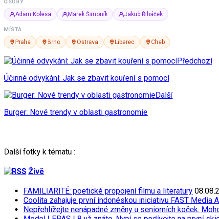
OSOBY
Adam Kolesa
Marek Šimoník
Jakub Řiháček
MÍSTA
Praha
Brno
Ostrava
Liberec
Cheb
Předchozí
Účinné odvykání: Jak se zbavit kouření s pomocí
Další
Burger: Nové trendy v oblasti gastronomie
Další fotky k tématu :
Živě
FAMILIARITÉ: poetické propojení filmu a literatury
08.08.
Coolita zahajuje první indonéskou iniciativu FAST Media 
Nepřehlížejte nenápadné změny u seniorních koček. Moh
Model LEPAS L8 už znáte. Nyní se podívejte na první skicu