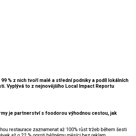
9 % z nich tvoří malé a střední podniky a podíl lokálních
ti. Vyplývá to z nejnovějšího Local Impact Reportu
rmy je partnerství s foodorou výhodnou cestou, jak
mohou restaurace zaznamenat až 100% růst tržeb během šesti
dnávek až o 22 % oproti běžnému měsíci bez reklam.