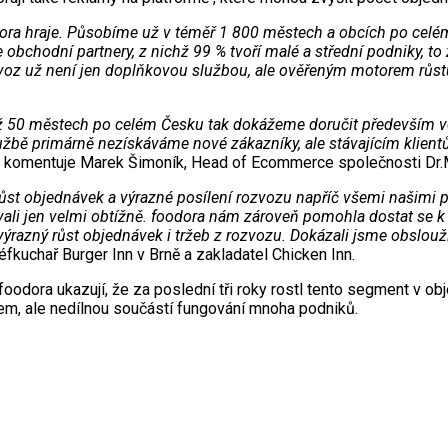
oodora hraje. Působíme už v téměř 1 800 městech a obcích po ce
še obchodní partnery, z nichž 99 % tvoří malé a střední podniky
ozvoz už není jen doplňkovou službou, ale ověřeným motorem růst
než 50 městech po celém Česku tak dokážeme doručit především vol
lužbě primárně nezískáváme nové zákazníky, ale stávajícím klient
,“ komentuje Marek Šimoník, Head of Ecommerce společnosti Dr
ůst objednávek a výrazné posílení rozvozu napříč všemi našimi 
ali jen velmi obtížně. foodora nám zároveň pomohla dostat se 
azný růst objednávek i tržeb z rozvozu. Dokázali jsme obsloužit 
éfkuchař Burger Inn v Brně a zakladatel Chicken Inn.
oodora ukazují, že za poslední tři roky rostl tento segment v ob
kem, ale nedílnou součástí fungování mnoha podniků.