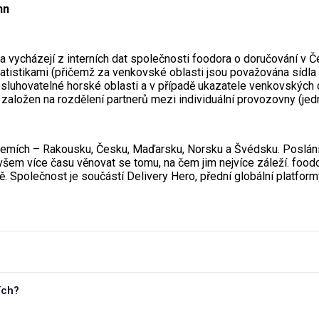
nn
 a vycházejí z interních dat společnosti foodora o doručování v 
tistikami (přičemž za venkovské oblasti jsou považována sídla 
luhovatelné horské oblasti a v případě ukazatele venkovských ob
e založen na rozdělení partnerů mezi individuální provozovny (je
 zemích – Rakousku, Česku, Maďarsku, Norsku a Švédsku. Poslání
k všem více času věnovat se tomu, na čem jim nejvíce záleží. food
. Společnost je součástí Delivery Hero, přední globální platform
ích?