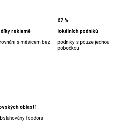
67 %
 díky reklamě
lokálních podniků
orovnání s měsícem bez
podniky s pouze jednou
pobočkou
ovských oblastí
obsluhovány foodora