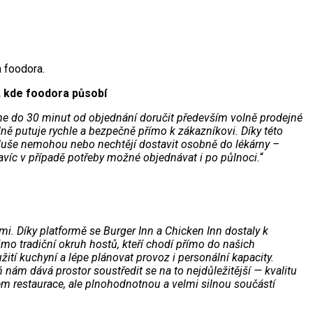
a foodora.
, kde foodora působí
eme do 30 minut od objednání doručit především volně prodejné
dně putuje rychle a bezpečně přímo k zákazníkovi. Díky této
oduše nemohou nebo nechtějí dostavit osobně do lékárny –
víc v případě potřeby možné objednávat i po půlnoci.
“
. Díky platformě se Burger Inn a Chicken Inn dostaly k
o tradiční okruh hostů, kteří chodí přímo do našich
žití kuchyní a lépe plánovat provoz i personální kapacity.
nám dává prostor soustředit se na to nejdůležitější — kvalitu
em restaurace, ale plnohodnotnou a velmi silnou součástí