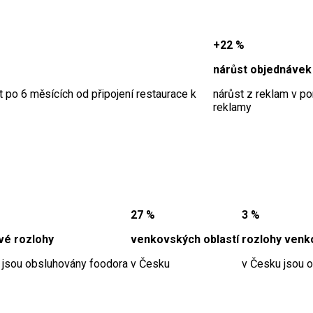
+22 %
nárůst objednávek
 po 6 měsících od připojení restaurace k
nárůst z reklam v p
reklamy
27 %
3 %
vé rozlohy
venkovských oblastí
rozlohy venk
 jsou obsluhovány foodora
v Česku
v Česku jsou 