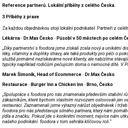
Reference partnerů. Lokální příběhy z celého Česka.
3 Příběhy z praxe
Za každou objednávkou stojí lokální podnikatel. Partneři z celéh
Lékárna · Dr.Max Česko · Působí v 50 městech po celém Č
„
Díky partnerství s foodora jsme získali zcela nový a unikátní
léky, vitamíny a doplňky stravy, ale také produkty pro péči o p
službě primárně nezískáváme nové klienty, ale nabízíme stávaj
typicky například rodičům pečujícím doma o nemocné dítě. V Pr
Marek Šimoník, Head of Ecommerce · Dr.Max Česko
Restaurace · Burger Inn a Chicken Inn · Brno, Česko
„
Spolupráce s foodora pro nás znamenala především stabilní růs
zákazníkům, které bychom vlastním rozvozem oslovovali jen vel
restaurací. Zaznamenali jsme výrazný nárůst objednávek i tržeb z
foodora pro nás představuje silného partnera, který nám pomáhá
jídla a značku. Pokud jde o konkrétní moment, nejvíce nám utkv
našeho podnikání. foodora v tom sehrála klíčovou roli.
“