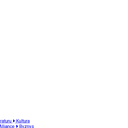
eraturu
Kultura
Alliance
Byznys