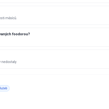
sti měsíců.
ovaných foodorou?
y nedostaly.
služeb