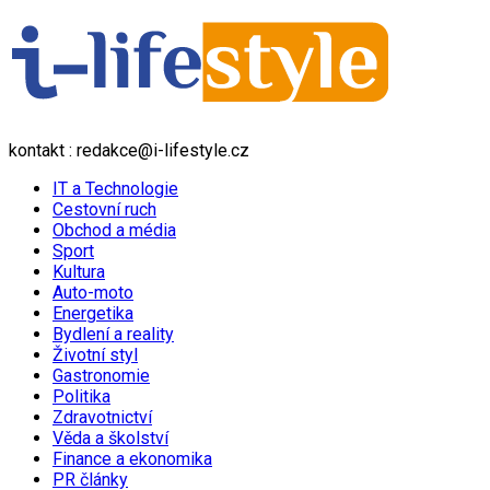
kontakt : redakce@i-lifestyle.cz
IT a Technologie
Cestovní ruch
Obchod a média
Sport
Kultura
Auto-moto
Energetika
Bydlení a reality
Životní styl
Gastronomie
Politika
Zdravotnictví
Věda a školství
Finance a ekonomika
PR články