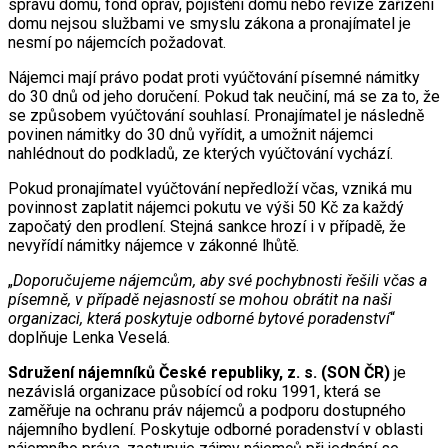
správu domu, fond oprav, pojištění domu nebo revize zařízení
domu nejsou službami ve smyslu zákona a pronajímatel je
nesmí po nájemcích požadovat.
Nájemci mají právo podat proti vyúčtování písemné námitky
do 30 dnů od jeho doručení. Pokud tak neučiní, má se za to, že
se způsobem vyúčtování souhlasí. Pronajímatel je následně
povinen námitky do 30 dnů vyřídit, a umožnit nájemci
nahlédnout do podkladů, ze kterých vyúčtování vychází.
Pokud pronajímatel vyúčtování nepředloží včas, vzniká mu
povinnost zaplatit nájemci pokutu ve výši 50 Kč za každý
započatý den prodlení. Stejná sankce hrozí i v případě, že
nevyřídí námitky nájemce v zákonné lhůtě.
„
Doporučujeme nájemcům, aby své pochybnosti řešili včas a
písemně, v případě nejasností se mohou obrátit na naši
organizaci, která poskytuje odborné bytové poradenství
“
doplňuje Lenka Veselá.
Sdružení nájemníků České republiky, z. s. (SON ČR)
je
nezávislá organizace působící od roku 1991, která se
zaměřuje na ochranu práv nájemců a podporu dostupného
nájemního bydlení. Poskytuje odborné poradenství v oblasti