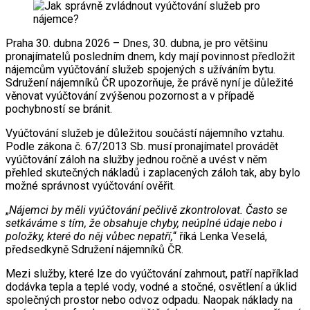
Praha 30. dubna 2026 – Dnes, 30. dubna, je pro většinu
pronajímatelů posledním dnem, kdy mají povinnost předložit
nájemcům vyúčtování služeb spojených s užíváním bytu.
Sdružení nájemníků ČR upozorňuje, že právě nyní je důležité
věnovat vyúčtování zvýšenou pozornost a v případě
pochybností se bránit.
Vyúčtování služeb je důležitou součástí nájemního vztahu.
Podle zákona č. 67/2013 Sb. musí pronajímatel provádět
vyúčtování záloh na služby jednou ročně a uvést v něm
přehled skutečných nákladů i zaplacených záloh tak, aby bylo
možné správnost vyúčtování ověřit.
„
Nájemci by měli vyúčtování pečlivě zkontrolovat. Často se
setkáváme s tím, že obsahuje chyby, neúplné údaje nebo i
položky, které do něj vůbec nepatří,
“ říká Lenka Veselá,
předsedkyně Sdružení nájemníků ČR.
Mezi služby, které lze do vyúčtování zahrnout, patří například
dodávka tepla a teplé vody, vodné a stočné, osvětlení a úklid
společných prostor nebo odvoz odpadu. Naopak náklady na