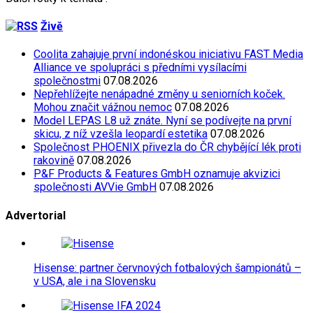
Živě
Coolita zahajuje první indonéskou iniciativu FAST Media
Alliance ve spolupráci s předními vysílacími
společnostmi
07.08.2026
Nepřehlížejte nenápadné změny u seniorních koček.
Mohou značit vážnou nemoc
07.08.2026
Model LEPAS L8 už znáte. Nyní se podívejte na první
skicu, z níž vzešla leopardí estetika
07.08.2026
Společnost PHOENIX přivezla do ČR chybějící lék proti
rakovině
07.08.2026
P&F Products & Features GmbH oznamuje akvizici
společnosti AVVie GmbH
07.08.2026
Advertorial
Hisense: partner červnových fotbalových šampionátů –
v USA, ale i na Slovensku