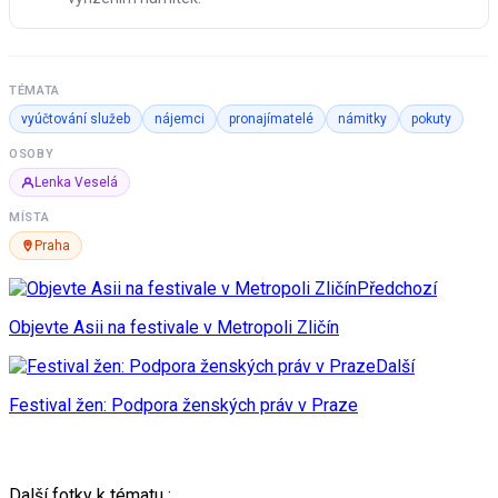
TÉMATA
vyúčtování služeb
nájemci
pronajímatelé
námitky
pokuty
OSOBY
Lenka Veselá
MÍSTA
Praha
Předchozí
Objevte Asii na festivale v Metropoli Zličín
Další
Festival žen: Podpora ženských práv v Praze
Další fotky k tématu :