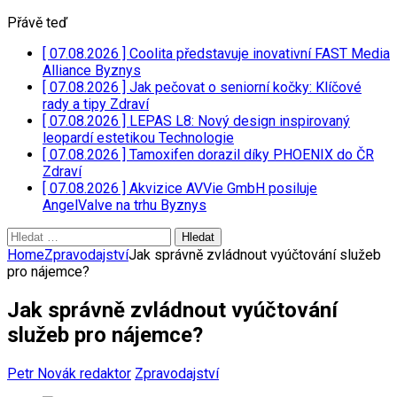
Přávě teď
[ 07.08.2026 ]
Coolita představuje inovativní FAST Media
Alliance
Byznys
[ 07.08.2026 ]
Jak pečovat o seniorní kočky: Klíčové
rady a tipy
Zdraví
[ 07.08.2026 ]
LEPAS L8: Nový design inspirovaný
leopardí estetikou
Technologie
[ 07.08.2026 ]
Tamoxifen dorazil díky PHOENIX do ČR
Zdraví
[ 07.08.2026 ]
Akvizice AVVie GmbH posiluje
AngelValve na trhu
Byznys
Vyhledávání
Home
Zpravodajství
Jak správně zvládnout vyúčtování služeb
pro nájemce?
Jak správně zvládnout vyúčtování
služeb pro nájemce?
Petr Novák redaktor
Zpravodajství