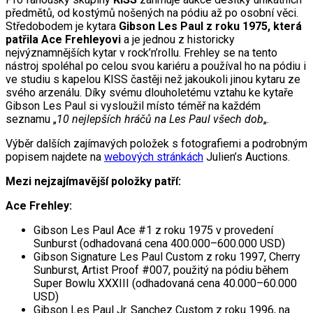
předmětů, od kostýmů nošených na pódiu až po osobní věci.
Středobodem je kytara
Gibson Les Paul z roku 1975, která
patřila Ace Frehleyovi
a je jednou z historicky
nejvýznamnějších kytar v rock’n’rollu. Frehley se na tento
nástroj spoléhal po celou svou kariéru a používal ho na pódiu i
ve studiu s kapelou KISS častěji než jakoukoli jinou kytaru ze
svého arzenálu. Díky svému dlouholetému vztahu ke kytaře
Gibson Les Paul si vysloužil místo téměř na každém
seznamu „
10 nejlepších hráčů na Les Paul všech dob
„.
Výběr dalších zajímavých položek s fotografiemi a podrobným
popisem najdete na
webových stránkách
Julien’s Auctions.
Mezi nejzajímavější položky patří:
Ace Frehley:
Gibson Les Paul Ace #1 z roku 1975 v provedení
Sunburst (odhadovaná cena 400.000–600.000 USD)
Gibson Signature Les Paul Custom z roku 1997, Cherry
Sunburst, Artist Proof #007, použitý na pódiu během
Super Bowlu XXXIII (odhadovaná cena 40.000–60.000
USD)
Gibson Les Paul Jr. Sanchez Custom z roku 1996, na