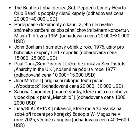
The Beatles | obal desky „Sgt. Pepper’s Lonely Hearts
Club Band“ s podpisy členů kapely (odhadovaná cena
20.000–40.000 USD)
Podepsané dokumenty o kauci z jeho nechvalně
známého zatčení za obscénní chování během koncertu v
Miami 1. března 1969 (odhadovaná cena 20.000–30.000
USD)
John Bonham | sametový oblek z roku 1976, ušitý pro
bubeníka skupiny Led Zeppelin (odhadovaná cena
15.000–25.000 USD)
Paul Cook/Sex Pistols | tričko bez rukávu Sex Pistols
„Anarchy in the U.K.“, nošené na pódiu v roce 1977
(odhadovaná cena 10.000–15.000 USD)
Joni Mitchell | originální rukopis textu písně
„Woodstock“ (odhadovaná cena 20.000–30.000 USD)
Sabrina Carpenter | modré šortky, které měla na sobě ve
videoklipu k písni „Manchild“ | (odhadovaná cena 1000–
2000 USD)
Lisa/BLACKPINK | rukavice, které měla zpěvačka na
sobě při focení pro korejský časopis W-Magazine v
roce 2025, včetně časopisu (odhadovaná cena 400–600
USD)