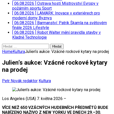
[ 06.08.2026 ]
Ostrava hostí Mistrovství Evropy v
požárním sportu
Sport
[ 06.08.2026 ]
LAMARK: Inovace v exteriérech pro
moderní domy
Byznys
[ 06.08.2026 ]
Barmanství: Patrik Škamla na světovém
finále 2026
Lifestyle
[ 06.08.2026 ]
Robot Walter mění pravidla stavby v
Kladně
Technologie
Vyhledávání
Home
Kultura
Julien’s aukce: Vzácné rockové kytary na prodej
Julien’s aukce: Vzácné rockové kytary
na prodej
Petr Novák redaktor
Kultura
Los Angeles (USA) 7. května 2026 –
VÍCE NEŽ 650 VZÁCNÝCH HUDEBNÍCH PŘEDMĚTŮ BUDE
NABÍZENO NAŽIVO Z NEW YORKU VE DNECH 29.–30.