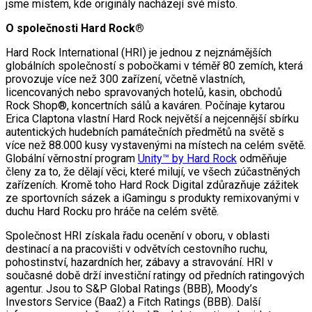
jsme místem, kde originály nacházejí své místo.
O společnosti Hard Rock®
Hard Rock International (HRI) je jednou z nejznámějších
globálních společností s pobočkami v téměř 80 zemích, která
provozuje více než 300 zařízení, včetně vlastních,
licencovaných nebo spravovaných hotelů, kasin, obchodů
Rock Shop®, koncertních sálů a kaváren. Počínaje kytarou
Erica Claptona vlastní Hard Rock největší a nejcennější sbírku
autentických hudebních památečních předmětů na světě s
více než 88.000 kusy vystavenými na místech na celém světě.
Globální věrnostní program
Unity™ by Hard Rock
odměňuje
členy za to, že dělají věci, které milují, ve všech zúčastněných
zařízeních. Kromě toho Hard Rock Digital zdůrazňuje zážitek
ze sportovních sázek a iGamingu s produkty remixovanými v
duchu Hard Rocku pro hráče na celém světě.
Společnost HRI získala řadu ocenění v oboru, v oblasti
destinací a na pracovišti v odvětvích cestovního ruchu,
pohostinství, hazardních her, zábavy a stravování. HRI v
současné době drží investiční ratingy od předních ratingových
agentur. Jsou to S&P Global Ratings (BBB), Moody’s
Investors Service (Baa2) a Fitch Ratings (BBB). Další