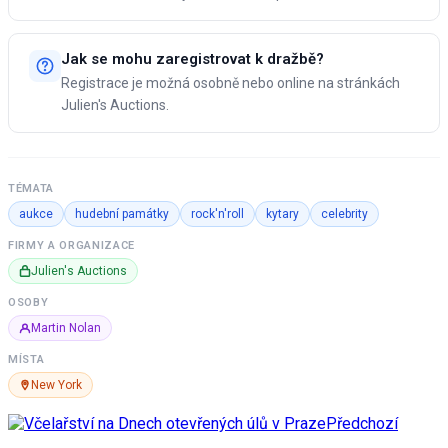
Jak se mohu zaregistrovat k dražbě?
Registrace je možná osobně nebo online na stránkách
Julien's Auctions.
TÉMATA
aukce
hudební památky
rock'n'roll
kytary
celebrity
FIRMY A ORGANIZACE
Julien's Auctions
OSOBY
Martin Nolan
MÍSTA
New York
Předchozí