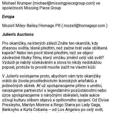
Michael Krumper (michael@missingpiecegroup.com) ve
společnosti Missing Piece Group
Evropa
Mozell Miley-Bailey/Homage PR ( mozell@homagepr.com )
Julien’s Auctions
Pro okamžiky, na kterých záleží.Znáte ten okamžik, kdy
zhasnou světla, těsně předtím, než začne hrát vaše oblíbená
kapela? Nebo ten pocit těsně předtím, než se objeví
závěrečné titulky filmu, který vmžiku změnil celý váš svět?
Vzduch je nabitý očekáváním a slova to nikdy nedokážou
popsat, protože to prostě musíte zažít na vlastní kůži.
V Julien’s existujeme proto, abychom vám tyto okamžiky
vrátili do života prostřednictvím ikonických artefaktů a
jedinečných sbírek. Ať už spolupracujeme přímo s umělci,
navazujeme partnerství s legendárními pozůstalostmi nebo
úzce spolupracujeme s náročnými sběrateli, naše aukce
oživují kulturu slibem objevů a opětovného spojení. Od Elvise
Presleyho, Marilyn Monroe a Ringo Starra po Lady Gaga,
Banksyho a Kurta Cobaina – od Los Angeles po celý svět,