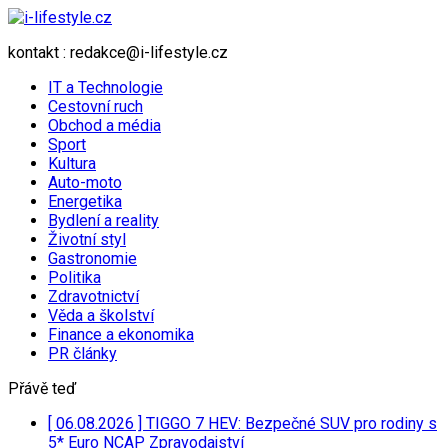
kontakt : redakce@i-lifestyle.cz
IT a Technologie
Cestovní ruch
Obchod a média
Sport
Kultura
Auto-moto
Energetika
Bydlení a reality
Životní styl
Gastronomie
Politika
Zdravotnictví
Věda a školství
Finance a ekonomika
PR články
Přávě teď
[ 06.08.2026 ]
TIGGO 7 HEV: Bezpečné SUV pro rodiny s
5* Euro NCAP
Zpravodajství