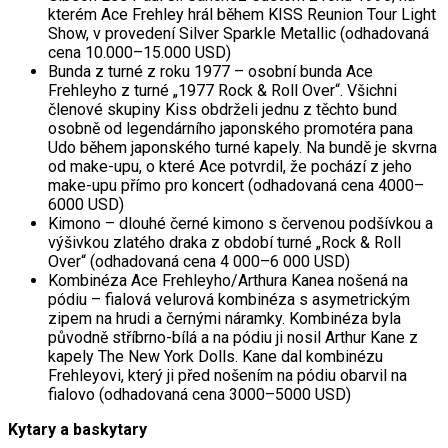
kterém Ace Frehley hrál během KISS Reunion Tour Light
Show, v provedení Silver Sparkle Metallic (odhadovaná
cena 10.000–15.000 USD)
Bunda z turné z roku 1977 – osobní bunda Ace
Frehleyho z turné „1977 Rock & Roll Over“. Všichni
členové skupiny Kiss obdrželi jednu z těchto bund
osobně od legendárního japonského promotéra pana
Udo během japonského turné kapely. Na bundě je skvrna
od make-upu, o které Ace potvrdil, že pochází z jeho
make-upu přímo pro koncert (odhadovaná cena 4000–
6000 USD)
Kimono – dlouhé černé kimono s červenou podšívkou a
výšivkou zlatého draka z období turné „Rock & Roll
Over“ (odhadovaná cena 4 000–6 000 USD)
Kombinéza Ace Frehleyho/Arthura Kanea nošená na
pódiu – fialová velurová kombinéza s asymetrickým
zipem na hrudi a černými náramky. Kombinéza byla
původně stříbrno-bílá a na pódiu ji nosil Arthur Kane z
kapely The New York Dolls. Kane dal kombinézu
Frehleyovi, který ji před nošením na pódiu obarvil na
fialovo (odhadovaná cena 3000–5000 USD)
Kytary a baskytary