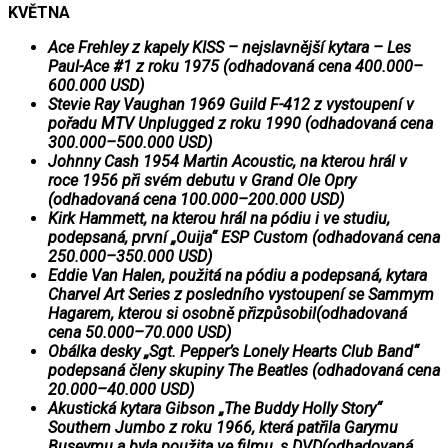
KVĚTNA
Ace Frehley z kapely KISS – nejslavnější kytara – Les
Paul-Ace #1 z roku 1975 (odhadovaná cena 400.000–
600.000 USD)
Stevie Ray Vaughan 1969 Guild F-412 z vystoupení v
pořadu MTV Unplugged z roku 1990 (odhadovaná cena
300.000–500.000 USD)
Johnny Cash 1954 Martin Acoustic, na kterou hrál v
roce 1956 při svém debutu v Grand Ole Opry
(odhadovaná cena 100.000–200.000 USD)
Kirk Hammett, na kterou hrál na pódiu i ve studiu,
podepsaná, první „Ouija“ ESP Custom (odhadovaná cena
250.000–350.000 USD)
Eddie Van Halen, použitá na pódiu a podepsaná, kytara
Charvel Art Series z posledního vystoupení se Sammym
Hagarem, kterou si osobně přizpůsobil(odhadovaná
cena 50.000–70.000 USD)
Obálka desky „Sgt. Pepper’s Lonely Hearts Club Band“
podepsaná členy skupiny The Beatles (odhadovaná cena
20.000–40.000 USD)
Akustická kytara Gibson „The Buddy Holly Story“
Southern Jumbo z roku 1966, která patřila Garymu
Buseymu a byla použita ve filmu, s DVD(odhadovaná