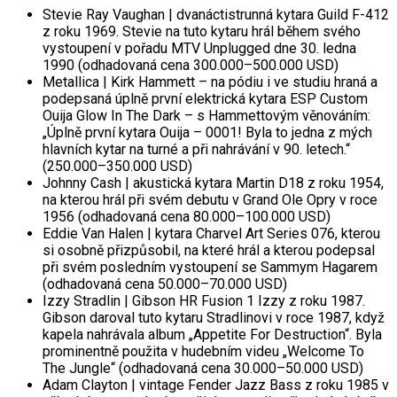
Stevie Ray Vaughan | dvanáctistrunná kytara Guild F-412
z roku 1969. Stevie na tuto kytaru hrál během svého
vystoupení v pořadu MTV Unplugged dne 30. ledna
1990 (odhadovaná cena 300.000–500.000 USD)
Metallica | Kirk Hammett – na pódiu i ve studiu hraná a
podepsaná úplně první elektrická kytara ESP Custom
Ouija Glow In The Dark – s Hammettovým věnováním:
„Úplně první kytara Ouija – 0001! Byla to jedna z mých
hlavních kytar na turné a při nahrávání v 90. letech.“
(250.000–350.000 USD)
Johnny Cash | akustická kytara Martin D18 z roku 1954,
na kterou hrál při svém debutu v Grand Ole Opry v roce
1956 (odhadovaná cena 80.000–100.000 USD)
Eddie Van Halen | kytara Charvel Art Series 076, kterou
si osobně přizpůsobil, na které hrál a kterou podepsal
při svém posledním vystoupení se Sammym Hagarem
(odhadovaná cena 50.000–70.000 USD)
Izzy Stradlin | Gibson HR Fusion 1 Izzy z roku 1987.
Gibson daroval tuto kytaru Stradlinovi v roce 1987, když
kapela nahrávala album „Appetite For Destruction“. Byla
prominentně použita v hudebním videu „Welcome To
The Jungle“ (odhadovaná cena 30.000–50.000 USD)
Adam Clayton | vintage Fender Jazz Bass z roku 1985 v