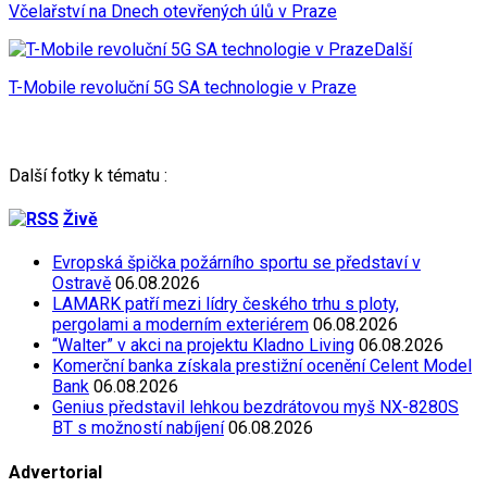
Včelařství na Dnech otevřených úlů v Praze
Další
T-Mobile revoluční 5G SA technologie v Praze
Další fotky k tématu :
Živě
Evropská špička požárního sportu se představí v
Ostravě
06.08.2026
LAMARK patří mezi lídry českého trhu s ploty,
pergolami a moderním exteriérem
06.08.2026
“Walter” v akci na projektu Kladno Living
06.08.2026
Komerční banka získala prestižní ocenění Celent Model
Bank
06.08.2026
Genius představil lehkou bezdrátovou myš NX-8280S
BT s možností nabíjení
06.08.2026
Advertorial