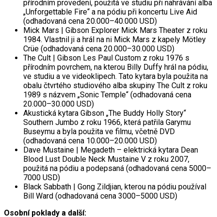
přírodním provedení, použitá ve studiu při nahrávání alba
„Unforgettable Fire“ a na pódiu při koncertu Live Aid
(odhadovaná cena 20.000–40.000 USD)
Mick Mars | Gibson Explorer Mick Mars Theater z roku
1984. Vlastnil ji a hrál na ni Mick Mars z kapely Mötley
Crüe (odhadovaná cena 20.000–30.000 USD)
The Cult | Gibson Les Paul Custom z roku 1976 s
přírodním povrchem, na kterou Billy Duffy hrál na pódiu,
ve studiu a ve videoklipech. Tato kytara byla použita na
obalu čtvrtého studiového alba skupiny The Cult z roku
1989 s názvem „Sonic Temple“ (odhadovaná cena
20.000–30.000 USD)
Akustická kytara Gibson „The Buddy Holly Story“
Southern Jumbo z roku 1966, která patřila Garymu
Buseymu a byla použita ve filmu, včetně DVD
(odhadovaná cena 10.000–20.000 USD)
Dave Mustaine | Megadeth – elektrická kytara Dean
Blood Lust Double Neck Mustaine V z roku 2007,
použitá na pódiu a podepsaná (odhadovaná cena 5000–
7000 USD)
Black Sabbath | Gong Zildjian, kterou na pódiu používal
Bill Ward (odhadovaná cena 3000–5000 USD)
Osobní poklady a další: