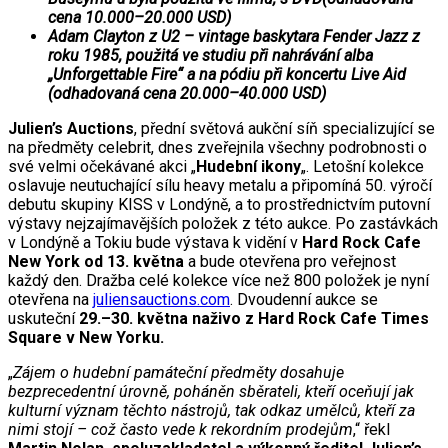
cena 10.000–20.000 USD)
Adam Clayton z U2 – vintage baskytara Fender Jazz z
roku 1985, použitá ve studiu při nahrávání alba
„Unforgettable Fire“ a na pódiu při koncertu Live Aid
(odhadovaná cena 20.000–40.000 USD)
Julien’s Auctions
, přední světová aukční síň specializující se
na předměty celebrit, dnes zveřejnila všechny podrobnosti o
své velmi očekávané akci „
Hudební ikony
„. Letošní kolekce
oslavuje neutuchající sílu heavy metalu a připomíná 50. výročí
debutu skupiny KISS v Londýně, a to prostřednictvím putovní
výstavy nejzajímavějších položek z této aukce. Po zastávkách
v Londýně a Tokiu bude výstava k vidění v
Hard Rock Cafe
New York
od 13. května
a bude otevřena pro veřejnost
každý den. Dražba celé kolekce více než 800 položek je nyní
otevřena na
juliensauctions.com
. Dvoudenní aukce se
uskuteční
29.–30. května naživo z Hard Rock Cafe Times
Square v New Yorku.
„
Zájem o hudební památeční předměty dosahuje
bezprecedentní úrovně, poháněn sběrateli, kteří oceňují jak
kulturní význam těchto nástrojů, tak odkaz umělců, kteří za
nimi stojí – což často vede k rekordním prodejům
,“ řekl