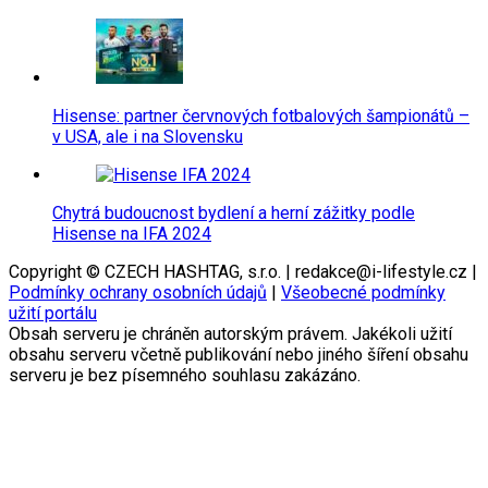
Hisense: partner červnových fotbalových šampionátů –
v USA, ale i na Slovensku
Chytrá budoucnost bydlení a herní zážitky podle
Hisense na IFA 2024
Copyright © CZECH HASHTAG, s.r.o. | redakce@i-lifestyle.cz |
Podmínky ochrany osobních údajů
|
Všeobecné podmínky
užití portálu
Obsah serveru je chráněn autorským právem. Jakékoli užití
obsahu serveru včetně publikování nebo jiného šíření obsahu
serveru je bez písemného souhlasu zakázáno.