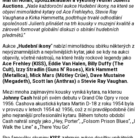
Martin Nolan, spoluzakladatel a výkonný ředitel Julien’s
Auctions.
„
Naše každoroční aukce Hudební ikony, na které se
objeví mimořádné kytary od Ace Frehleyho, Stevie Ray
Vaughana a Kirka Hammetta, podtrhuje trvalé odhodlání
společnosti Julien’s přinášet na trh kousky v muzejní kvalitě a
zároveň formovat globální diskuzi o sbírání hudebních
předmětů
.“
Aukce „
Hudební ikony
“ nabízí mimořádnou sbírku některých z
nejvýznamnějších a nejvlivnějších kytar, jaké se kdy na aukci
objevily, včetně nástrojů, na které hrály rockové legendy jako
Ace Frehley (KISS), Eddie Van Halen, Billy Duffy (The
Cult), Izzy Stradlin (Guns N‘ Roses), Kirk Hammett
(Metallica), Mick Mars (Mötley Crüe), Dave Mustaine
(Megadeth), Scott Ian (Anthrax)
a
Stevie Ray Vaughan.
Mezi mnoha zajímavými kousky vyniká kytara, na kterou
Johnny Cash
hrál při svém debutu v Grand Ole Opry v roce
1956. Cashova akustická kytara Martin D-18 z roku 1954 byla
v provozu v letech 1954 až 1956, což z ní pravděpodobně činí
jeho nejranější profesionální kytaru. Během tohoto období
Cash nahrál singly jako „Hey, Porter“, „Folsom Prison Blues“, „I
Walk the Line“ a „There You Go“.
Pro fanoušky skupiny
KISS
zahrnuje aukce desítky unikátních