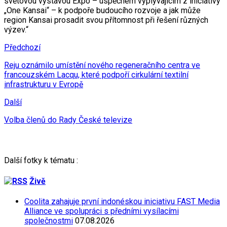
světovou výstavou Expo – úspěchem vyplývajícím z iniciativy
„One Kansai“ – k podpoře budoucího rozvoje a jak může
region Kansai prosadit svou přítomnost při řešení různých
výzev.“
Předchozí
Reju oznámilo umístění nového regeneračního centra ve
francouzském Lacqu, které podpoří cirkulární textilní
infrastrukturu v Evropě
Další
Volba členů do Rady České televize
Další fotky k tématu :
Živě
Coolita zahajuje první indonéskou iniciativu FAST Media
Alliance ve spolupráci s předními vysílacími
společnostmi
07.08.2026