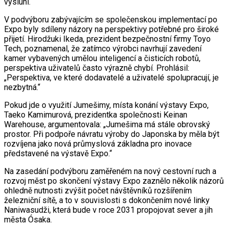
výsluní.“
V podvýboru zabývajícím se společenskou implementací po
Expo byly sdíleny názory na perspektivy potřebné pro široké
přijetí. Hirodžuki Ikeda, prezident bezpečnostní firmy Toyo
Tech, poznamenal, že zatímco výrobci navrhují zavedení
kamer vybavených umělou inteligencí a čisticích robotů,
perspektiva uživatelů často výrazně chybí. Prohlásil:
„Perspektiva, ve které dodavatelé a uživatelé spolupracují, je
nezbytná.“
Pokud jde o využití Jumešimy, místa konání výstavy Expo,
Taeko Kamimurová, prezidentka společnosti Keinan
Warehouse, argumentovala: „Jumešima má stále obrovský
prostor. Při podpoře návratu výroby do Japonska by měla být
rozvíjena jako nová průmyslová základna pro inovace
představené na výstavě Expo.“
Na zasedání podvýboru zaměřeném na nový cestovní ruch a
rozvoj měst po skončení výstavy Expo zaznělo několik názorů
ohledně nutnosti zvýšit počet návštěvníků rozšířením
železniční sítě, a to v souvislosti s dokončením nové linky
Naniwasudži, která bude v roce 2031 propojovat sever a jih
města Ósaka.