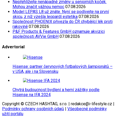
Nepřehlížejte nenápadné změny u seniorních koček.
Mohou značit vážnou nemoc
07.08.2026
Model LEPAS L8 už znáte. Nyní se podívejte na první
skicu, z níž vzešla leopardí estetika
07.08.2026
Společnost PHOENIX přivezla do ČR chybějící lék proti
rakovině
07.08.2026
P&F Products & Features GmbH oznamuje akvizici
společnosti AVVie GmbH
07.08.2026
Advertorial
Hisense: partner červnových fotbalových šampionátů –
v USA, ale i na Slovensku
Chytrá budoucnost bydlení a herní zážitky podle
Hisense na IFA 2024
Copyright © CZECH HASHTAG, s.r.o. | redakce@i-lifestyle.cz |
Podmínky ochrany osobních údajů
|
Všeobecné podmínky
užití portálu