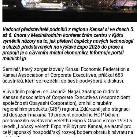
Vedoucí představitelé podniků z regionu Kansai si ve dnech 5.
až 6. února v Mezinárodním konferenčním centru v Kjótu
vyměnili názory na to, jak přetavit úspěchy nových technologií
a služeb představených na výstavě Expo 2025 do praxe a
propojit je s oživením místní ekonomiky. Informuje portál
mainichi.jp.
Seminář, který zorganizovaly Kansai Economic Federation a
Kansai Association of Corporate Executives, přilákal 683
účastníků, kteří se rozdělili do šesti podvýborů k diskusi.
V úvodním projevu se Jasudži Nagai, zástupce ředitele
Kansas Association of Corporate Executives (viceprezident
společnosti Obayashi Corporation), zmínil o hrubém
regionálním produktu (GRP) regionu. Zdůraznil jeho stagnaci
od dosažení maxima 19 procent národního HDP během
předchozího světového veletrhu Expo v Ósace v roce 1970 a
uvedl: „Loňský veletrh Expo měl být pro Kansai, a vlastně pro
celý japonský hospodářský rozvoj, bodem obratu k návratu na