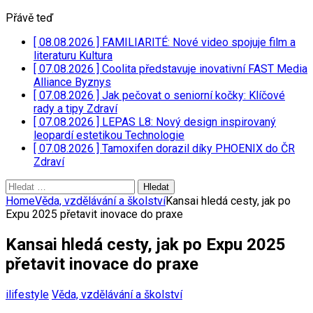
Přávě teď
[ 08.08.2026 ]
FAMILIARITÉ: Nové video spojuje film a
literaturu
Kultura
[ 07.08.2026 ]
Coolita představuje inovativní FAST Media
Alliance
Byznys
[ 07.08.2026 ]
Jak pečovat o seniorní kočky: Klíčové
rady a tipy
Zdraví
[ 07.08.2026 ]
LEPAS L8: Nový design inspirovaný
leopardí estetikou
Technologie
[ 07.08.2026 ]
Tamoxifen dorazil díky PHOENIX do ČR
Zdraví
Vyhledávání
Home
Věda, vzdělávání a školství
Kansai hledá cesty, jak po
Expu 2025 přetavit inovace do praxe
Kansai hledá cesty, jak po Expu 2025
přetavit inovace do praxe
ilifestyle
Věda, vzdělávání a školství