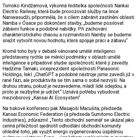
Tomoko Kiridžamová, výkonná ředitelka společnosti Nankai
Electric Railway, která bude provozovat služby na lince
Naniwasudži, připomněla, že s cílem zabránit zastínění oblasti
Namba v Ósace po dokončení stavby, „budeme posilovat
zábavní funkce a podobné nabídky. Při zachování
charakteristického chaosu a rozmanitosti Namby se budeme
snažit vytvořit novou hodnotu, která spojuje práci a zábavu“.
Kromě toho byly v debatě věnované umělé inteligenci
představeny rychle se měnící podmínky v oblasti umělé
inteligence a případové studie společností, které ji zavedly.
Hadžime Tamaki, viceprezident společnosti Panasonic
Holdings, řekl: „ChatGPT a podobné nástroje jsme zavedli již v
rané fázi, ale produktivita se tím sama o sobě nezvýší. Na
druhou stranu, pokud je nezavedeme, mladí lidé odejdou, a
proto je nezbytné je udržet.“ Uznává potřebu vybudovat
mezioborový „Kansai AI Ecosystem“.
Na tiskové konferenci pak Masajoši Macušita, předseda
Kansai Economic Federation (a předseda Sumitomo Electric
Industries), zdůraznil: „Tento obchodní seminář se ukázal jako
cenná příležitost sjednotit odhodlání obchodní komunity
ohledně toho, jak využít energii vygenerovanou úspěšnou