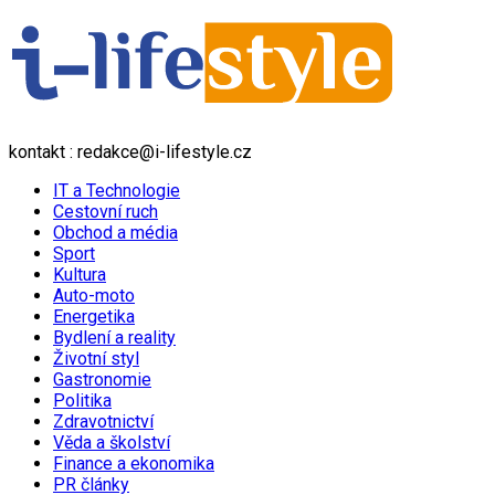
kontakt : redakce@i-lifestyle.cz
IT a Technologie
Cestovní ruch
Obchod a média
Sport
Kultura
Auto-moto
Energetika
Bydlení a reality
Životní styl
Gastronomie
Politika
Zdravotnictví
Věda a školství
Finance a ekonomika
PR články