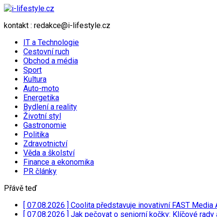
kontakt : redakce@i-lifestyle.cz
IT a Technologie
Cestovní ruch
Obchod a média
Sport
Kultura
Auto-moto
Energetika
Bydlení a reality
Životní styl
Gastronomie
Politika
Zdravotnictví
Věda a školství
Finance a ekonomika
PR články
Přávě teď
[ 07.08.2026 ]
Coolita představuje inovativní FAST Media 
[ 07.08.2026 ]
Jak pečovat o seniorní kočky: Klíčové rady 