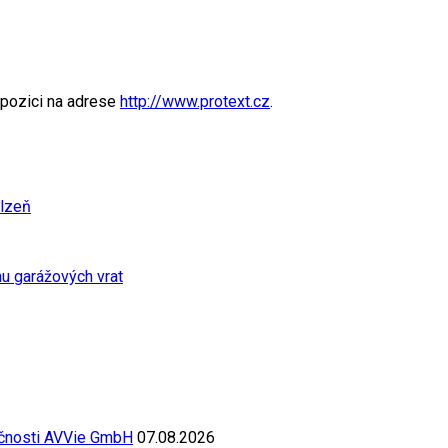
spozici na adrese
http://www.protext.cz
.
Plzeň
u garážových vrat
ečnosti AVVie GmbH
07.08.2026