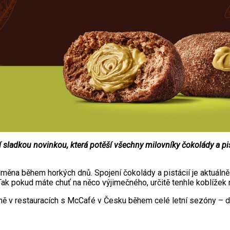
 sladkou novinkou, která potěší všechny milovníky čokolády a pi
dměna během horkých dnů. Spojení čokolády a pistácií je aktuálně 
. Tak pokud máte chuť na něco výjimečného, určitě tenhle koblížek
ě v restauracích s McCafé v Česku během celé letní sezóny – d