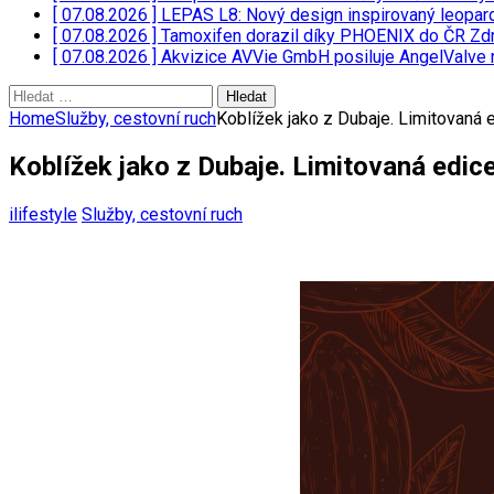
[ 07.08.2026 ]
LEPAS L8: Nový design inspirovaný leopar
[ 07.08.2026 ]
Tamoxifen dorazil díky PHOENIX do ČR
Zdr
[ 07.08.2026 ]
Akvizice AVVie GmbH posiluje AngelValve 
Vyhledávání
Home
Služby, cestovní ruch
Koblížek jako z Dubaje. Limitovaná 
Koblížek jako z Dubaje. Limitovaná edic
ilifestyle
Služby, cestovní ruch