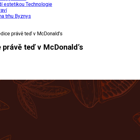
dí estetikou
Technologie
aví
na trhu
Byznys
edice právě teď v McDonald’s
e právě teď v McDonald’s