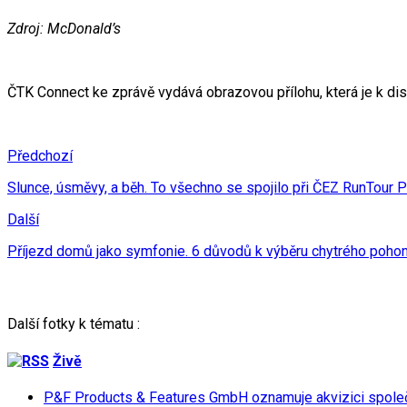
Zdroj: McDonald’s
ČTK Connect ke zprávě vydává obrazovou přílohu, která je k di
Předchozí
Slunce, úsměvy, a běh. To všechno se spojilo při ČEZ RunTour 
Další
Příjezd domů jako symfonie. 6 důvodů k výběru chytrého pohon
Další fotky k tématu :
Živě
P&F Products & Features GmbH oznamuje akvizici spol