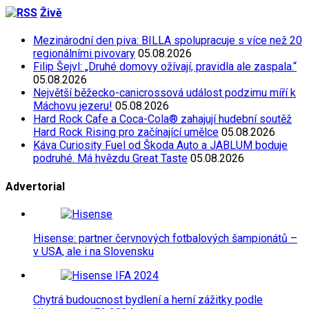
Živě
Mezinárodní den piva: BILLA spolupracuje s více než 20
regionálními pivovary
05.08.2026
Filip Šejvl: „Druhé domovy ožívají, pravidla ale zaspala.“
05.08.2026
Největší běžecko-canicrossová událost podzimu míří k
Máchovu jezeru!
05.08.2026
Hard Rock Cafe a Coca-Cola® zahajují hudební soutěž
Hard Rock Rising pro začínající umělce
05.08.2026
Káva Curiosity Fuel od Škoda Auto a JABLUM boduje
podruhé. Má hvězdu Great Taste
05.08.2026
Advertorial
Hisense: partner červnových fotbalových šampionátů –
v USA, ale i na Slovensku
Chytrá budoucnost bydlení a herní zážitky podle