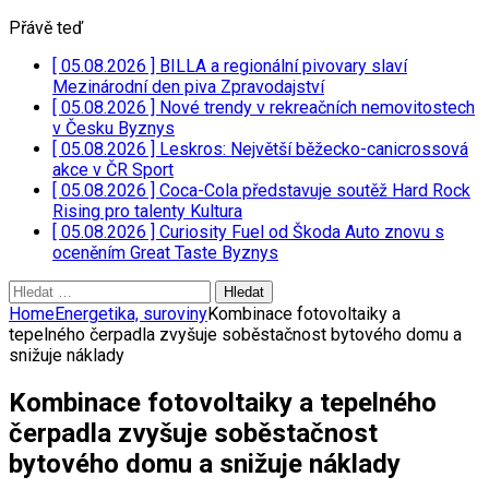
Přávě teď
[ 05.08.2026 ]
BILLA a regionální pivovary slaví
Mezinárodní den piva
Zpravodajství
[ 05.08.2026 ]
Nové trendy v rekreačních nemovitostech
v Česku
Byznys
[ 05.08.2026 ]
Leskros: Největší běžecko-canicrossová
akce v ČR
Sport
[ 05.08.2026 ]
Coca-Cola představuje soutěž Hard Rock
Rising pro talenty
Kultura
[ 05.08.2026 ]
Curiosity Fuel od Škoda Auto znovu s
oceněním Great Taste
Byznys
Vyhledávání
Home
Energetika, suroviny
Kombinace fotovoltaiky a
tepelného čerpadla zvyšuje soběstačnost bytového domu a
snižuje náklady
Kombinace fotovoltaiky a tepelného
čerpadla zvyšuje soběstačnost
bytového domu a snižuje náklady