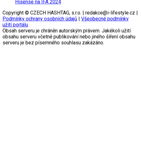
Hisense na IFA 2024
Copyright © CZECH HASHTAG, s.r.o. | redakce@i-lifestyle.cz |
Podmínky ochrany osobních údajů
|
Všeobecné podmínky
užití portálu
Obsah serveru je chráněn autorským právem. Jakékoli užití
obsahu serveru včetně publikování nebo jiného šíření obsahu
serveru je bez písemného souhlasu zakázáno.