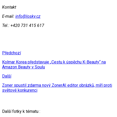
Kontakt
E-mail:
info@losky.cz
Tel.: +420 731 415 617
Předchozí
Kolmar Korea představuje „Cestu k úspěchu K-Beauty“ na
Amazon Beauty v Soulu
Další
Zoner spustil zdarma nový ZonerAI editor obrázků, míří proti
světové konkurenci
Další fotky k tématu :