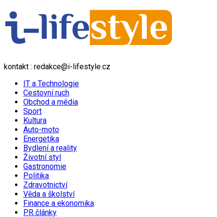
kontakt : redakce@i-lifestyle.cz
IT a Technologie
Cestovní ruch
Obchod a média
Sport
Kultura
Auto-moto
Energetika
Bydlení a reality
Životní styl
Gastronomie
Politika
Zdravotnictví
Věda a školství
Finance a ekonomika
PR články