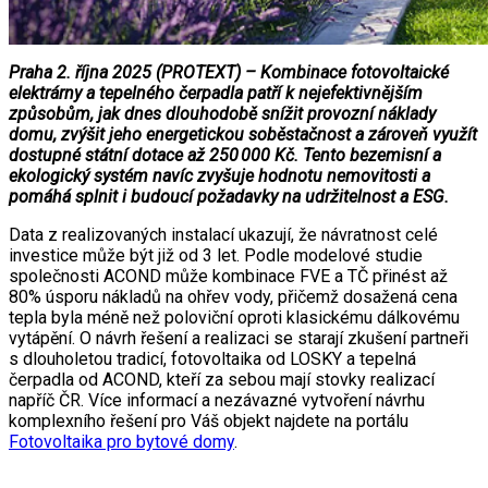
Praha 2. října 2025 (PROTEXT) – Kombinace fotovoltaické
elektrárny a tepelného čerpadla patří k nejefektivnějším
způsobům, jak dnes dlouhodobě snížit provozní náklady
domu, zvýšit jeho energetickou soběstačnost a zároveň využít
dostupné státní dotace až 250 000 Kč. Tento bezemisní a
ekologický systém navíc zvyšuje hodnotu nemovitosti a
pomáhá splnit i budoucí požadavky na udržitelnost a ESG.
Data z realizovaných instalací ukazují, že návratnost celé
investice může být již od 3 let. Podle modelové studie
společnosti ACOND může kombinace FVE a TČ přinést až
80% úsporu nákladů na ohřev vody, přičemž dosažená cena
tepla byla méně než poloviční oproti klasickému dálkovému
vytápění. O návrh řešení a realizaci se starají zkušení partneři
s dlouholetou tradicí, fotovoltaika od LOSKY a tepelná
čerpadla od ACOND, kteří za sebou mají stovky realizací
napříč ČR. Více informací a nezávazné vytvoření návrhu
komplexního řešení pro Váš objekt najdete na portálu
Fotovoltaika pro bytové domy
.