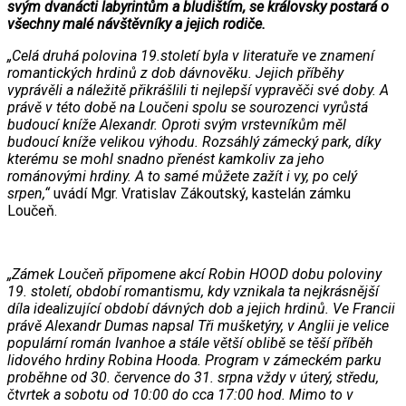
svým dvanácti labyrintům a bludištím, se královsky postará o
všechny malé návštěvníky a jejich rodiče.
„Celá druhá polovina 19.století byla v literatuře ve znamení
romantických hrdinů z dob dávnověku. Jejich příběhy
vyprávěli a náležitě přikrášlili ti nejlepší vypravěči své doby. A
právě v této době na Loučeni spolu se sourozenci vyrůstá
budoucí kníže Alexandr. Oproti svým vrstevníkům měl
budoucí kníže velikou výhodu. Rozsáhlý zámecký park, díky
kterému se mohl snadno přenést kamkoliv za jeho
románovými hrdiny. A to samé můžete zažít i vy, po celý
srpen,“
uvádí Mgr. Vratislav Zákoutský, kastelán zámku
Loučeň.
„Zámek Loučeň připomene akcí Robin HOOD dobu poloviny
19. století, období romantismu, kdy vznikala ta nejkrásnější
díla idealizující období dávných dob a jejich hrdinů. Ve Francii
právě Alexandr Dumas napsal Tři mušketýry, v Anglii je velice
populární román Ivanhoe a stále větší oblibě se těší příběh
lidového hrdiny Robina Hooda. Program v zámeckém parku
proběhne od 30. července do 31. srpna vždy v úterý, středu,
čtvrtek a sobotu od 10:00 do cca 17:00 hod. Mimo to v