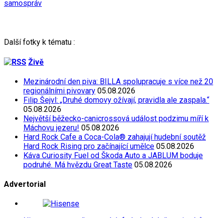
samospráv
Další fotky k tématu :
Živě
Mezinárodní den piva: BILLA spolupracuje s více než 20
regionálními pivovary
05.08.2026
Filip Šejvl: „Druhé domovy ožívají, pravidla ale zaspala.“
05.08.2026
Největší běžecko-canicrossová událost podzimu míří k
Máchovu jezeru!
05.08.2026
Hard Rock Cafe a Coca-Cola® zahajují hudební soutěž
Hard Rock Rising pro začínající umělce
05.08.2026
Káva Curiosity Fuel od Škoda Auto a JABLUM boduje
podruhé. Má hvězdu Great Taste
05.08.2026
Advertorial