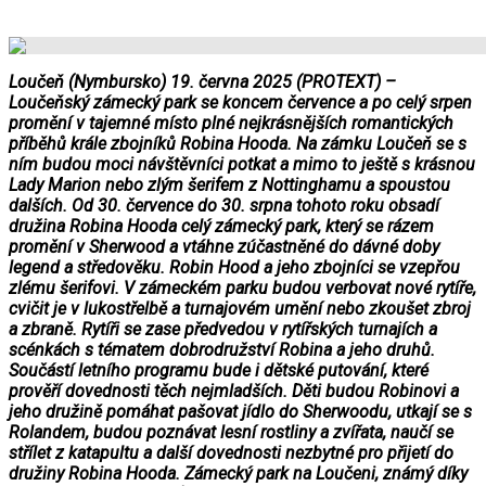
Loučeň (Nymbursko) 19. června 2025 (PROTEXT) –
Loučeňský zámecký park se koncem července a po celý srpen
promění v tajemné místo plné nejkrásnějších romantických
příběhů krále zbojníků Robina Hooda. Na zámku Loučeň se s
ním budou moci návštěvníci potkat a mimo to ještě s krásnou
Lady Marion nebo zlým šerifem z Nottinghamu a spoustou
dalších. Od 30. července do 30. srpna tohoto roku obsadí
družina Robina Hooda celý zámecký park, který se rázem
promění v Sherwood a vtáhne zúčastněné do dávné doby
legend a středověku. Robin Hood a jeho zbojníci se vzepřou
zlému šerifovi. V zámeckém parku budou verbovat nové rytíře,
cvičit je v lukostřelbě a turnajovém umění nebo zkoušet zbroj
a zbraně. Rytíři se zase předvedou v rytířských turnajích a
scénkách s tématem dobrodružství Robina a jeho druhů.
Součástí letního programu bude i dětské putování, které
prověří dovednosti těch nejmladších. Děti budou Robinovi a
jeho družině pomáhat pašovat jídlo do Sherwoodu, utkají se s
Rolandem, budou poznávat lesní rostliny a zvířata, naučí se
střílet z katapultu a další dovednosti nezbytné pro přijetí do
družiny Robina Hooda. Zámecký park na Loučeni, známý díky