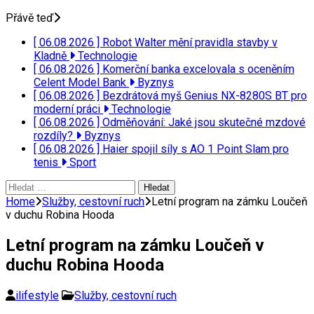
Přávě teď
[ 06.08.2026 ]
Robot Walter mění pravidla stavby v
Kladně
Technologie
[ 06.08.2026 ]
Komerční banka excelovala s oceněním
Celent Model Bank
Byznys
[ 06.08.2026 ]
Bezdrátová myš Genius NX-8280S BT pro
moderní práci
Technologie
[ 06.08.2026 ]
Odměňování: Jaké jsou skutečné mzdové
rozdíly?
Byznys
[ 06.08.2026 ]
Haier spojil síly s AO 1 Point Slam pro
tenis
Sport
Vyhledávání
Home
Služby, cestovní ruch
Letní program na zámku Loučeň
v duchu Robina Hooda
Letní program na zámku Loučeň v
duchu Robina Hooda
ilifestyle
Služby, cestovní ruch