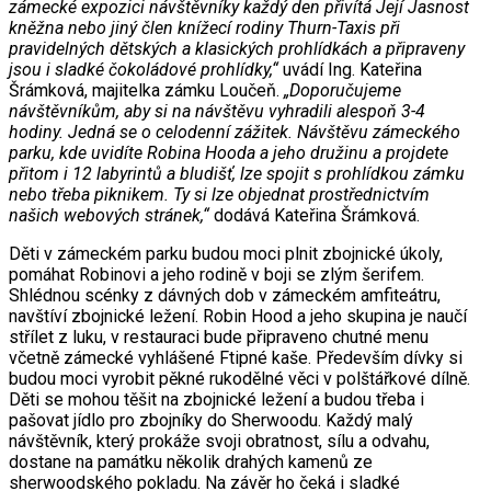
zámecké expozici návštěvníky každý den přivítá Její Jasnost
kněžna nebo jiný člen knížecí rodiny Thurn-Taxis při
pravidelných dětských a klasických prohlídkách a připraveny
jsou i sladké čokoládové prohlídky,“
uvádí Ing. Kateřina
Šrámková, majitelka zámku Loučeň.
„Doporučujeme
návštěvníkům, aby si na návštěvu vyhradili alespoň 3-4
hodiny. Jedná se o celodenní zážitek. Návštěvu zámeckého
parku, kde uvidíte Robina Hooda a jeho družinu a projdete
přitom i 12 labyrintů a bludišť, lze spojit s prohlídkou zámku
nebo třeba piknikem. Ty si lze objednat prostřednictvím
našich webových stránek,“
dodává Kateřina Šrámková.
Děti v zámeckém parku budou moci plnit zbojnické úkoly,
pomáhat Robinovi a jeho rodině v boji se zlým šerifem.
Shlédnou scénky z dávných dob v zámeckém amfiteátru,
navštíví zbojnické ležení. Robin Hood a jeho skupina je naučí
střílet z luku, v restauraci bude připraveno chutné menu
včetně zámecké vyhlášené Ftipné kaše. Především dívky si
budou moci vyrobit pěkné rukodělné věci v polštářkové dílně.
Děti se mohou těšit na zbojnické ležení a budou třeba i
pašovat jídlo pro zbojníky do Sherwoodu. Každý malý
návštěvník, který prokáže svoji obratnost, sílu a odvahu,
dostane na památku několik drahých kamenů ze
sherwoodského pokladu. Na závěr ho čeká i sladké