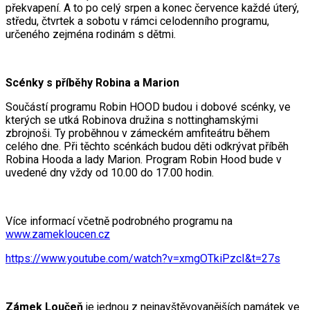
překvapení. A to po celý srpen a konec července každé úterý,
středu, čtvrtek a sobotu v rámci celodenního programu,
určeného zejména rodinám s dětmi.
Scénky s příběhy Robina a Marion
Součástí programu Robin HOOD budou i dobové scénky, ve
kterých se utká Robinova družina s nottinghamskými
zbrojnoši. Ty proběhnou v zámeckém amfiteátru během
celého dne. Při těchto scénkách budou děti odkrývat příběh
Robina Hooda a lady Marion. Program Robin Hood bude v
uvedené dny vždy od 10.00 do 17.00 hodin.
Více informací včetně podrobného programu na
www.zamekloucen.cz
https://www.youtube.com/watch?v=xmgOTkiPzcI&t=27s
Zámek Loučeň
je jednou z nejnavštěvovanějších památek ve