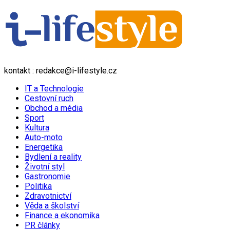
kontakt : redakce@i-lifestyle.cz
IT a Technologie
Cestovní ruch
Obchod a média
Sport
Kultura
Auto-moto
Energetika
Bydlení a reality
Životní styl
Gastronomie
Politika
Zdravotnictví
Věda a školství
Finance a ekonomika
PR články