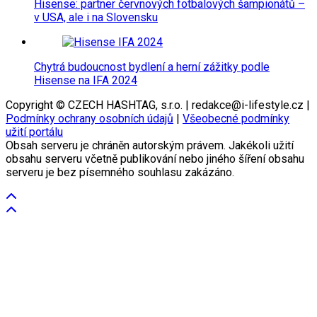
Hisense: partner červnových fotbalových šampionátů –
v USA, ale i na Slovensku
Chytrá budoucnost bydlení a herní zážitky podle
Hisense na IFA 2024
Copyright © CZECH HASHTAG, s.r.o. | redakce@i-lifestyle.cz |
Podmínky ochrany osobních údajů
|
Všeobecné podmínky
užití portálu
Obsah serveru je chráněn autorským právem. Jakékoli užití
obsahu serveru včetně publikování nebo jiného šíření obsahu
serveru je bez písemného souhlasu zakázáno.