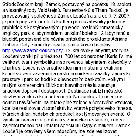
Středočeském kraji. Zámek, postavený na počátku 18. století
a vlastněný rody Valdštejnů, Furstenberků a Thurn-Taxisů, je
provozovaný společností Zámek Loučeň a.s. a od 7. 7. 2007.
je přístupný veřejnosti. Lákadlem pro návštěvníky je kromě
prohlídek s kostýmovanými průvodci rozlehlý romantický
anglický park s labyrintáriem, unikátní kolekcí 12 labyrintnů a
bludišť, postavené dle návrhu britského projektanta Adriana
Fishera. Celý zámecký areál je památkově chráněný.
http://www.zamekloucen.cz/
. 12. královský labyrint, který na
Loučeni vznikl při příležitosti 700 let od narození Karla IV., má
velikost, tvar i symboliku inspirovanou labyrintem katedrály v
Chartres. Loučenský areál je ideálním místem s kvalitním
kongresovým zázemím a gastronomickými zážitky. Zámecké
prostory i park se hodí ke slavnostním banketům, velkým i
malým konferencím. Blízkost hlavního města zaručuje
snadnou dopravní dostupnost. Destinace nabízí městské
služby s venkovskou srdečností. Na zámku v Loučeni se
ocitnou návštěvníci na místě plné zeleně a čerstvého vzduchu,
kde lze realizovat vlastní aktivity, včetně pohybového fitness,
tvůrčích dílen, hudebních produkcí, kostýmovaných eventů. O
vynikající večeři se postarají v zámecké restauraci, kde si
zájemci mohou dát i místní specialitu Čápy s mákem. Zámek
Loučeň je otevřený všem nápadům, lze zde realizovat