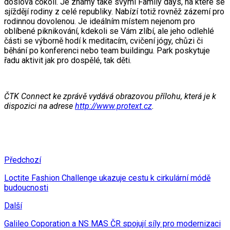
doslova cokoli. Je známý také svými Family days, na které se
sjíždějí rodiny z celé republiky. Nabízí totiž rovněž zázemí pro
rodinnou dovolenou. Je ideálním místem nejenom pro
oblíbené piknikování, kdekoli se Vám zlíbí, ale jeho odlehlé
části se výborně hodí k meditacím, cvičení jógy, chůzi či
běhání po konferenci nebo team buildingu. Park poskytuje
řadu aktivit jak pro dospělé, tak děti.
ČTK Connect ke zprávě vydává obrazovou přílohu, která je k
dispozici na adrese
http://www.protext.cz
.
Předchozí
Loctite Fashion Challenge ukazuje cestu k cirkulární módě
budoucnosti
Další
Galileo Coporation a NS MAS ČR spojují síly pro modernizaci