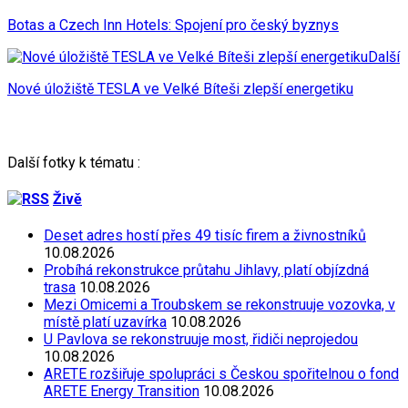
Botas a Czech Inn Hotels: Spojení pro český byznys
Další
Nové úložiště TESLA ve Velké Bíteši zlepší energetiku
Další fotky k tématu :
Živě
Deset adres hostí přes 49 tisíc firem a živnostníků
10.08.2026
Probíhá rekonstrukce průtahu Jihlavy, platí objízdná
trasa
10.08.2026
Mezi Omicemi a Troubskem se rekonstruuje vozovka, v
místě platí uzavírka
10.08.2026
U Pavlova se rekonstruuje most, řidiči neprojedou
10.08.2026
ARETE rozšiřuje spolupráci s Českou spořitelnou o fond
ARETE Energy Transition
10.08.2026