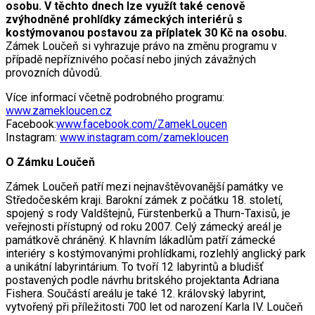
osobu. V těchto dnech lze využít také cenově
zvýhodněné prohlídky zámeckých interiérů s
kostýmovanou postavou za příplatek 30 Kč na osobu.
Zámek Loučeň si vyhrazuje právo na změnu programu v
případě nepříznivého počasí nebo jiných závažných
provozních důvodů.
Více informací včetně podrobného programu:
www.zamekloucen.cz
Facebook:
www.facebook.com/ZamekLoucen
Instagram:
www.instagram.com/zamekloucen
O Zámku Loučeň
Zámek Loučeň patří mezi nejnavštěvovanější památky ve
Středočeském kraji. Barokní zámek z počátku 18. století,
spojený s rody Valdštejnů, Fürstenberků a Thurn-Taxisů, je
veřejnosti přístupný od roku 2007. Celý zámecký areál je
památkově chráněný. K hlavním lákadlům patří zámecké
interiéry s kostýmovanými prohlídkami, rozlehlý anglický park
a unikátní labyrintárium. To tvoří 12 labyrintů a bludišť
postavených podle návrhu britského projektanta Adriana
Fishera. Součástí areálu je také 12. královský labyrint,
vytvořený při příležitosti 700 let od narození Karla IV. Loučeň