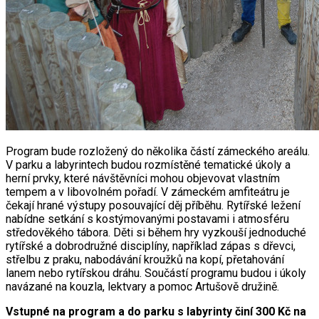
Program bude rozložený do několika částí zámeckého areálu.
V parku a labyrintech budou rozmístěné tematické úkoly a
herní prvky, které návštěvníci mohou objevovat vlastním
tempem a v libovolném pořadí. V zámeckém amfiteátru je
čekají hrané výstupy posouvající děj příběhu. Rytířské ležení
nabídne setkání s kostýmovanými postavami i atmosféru
středověkého tábora. Děti si během hry vyzkouší jednoduché
rytířské a dobrodružné disciplíny, například zápas s dřevci,
střelbu z praku, nabodávání kroužků na kopí, přetahování
lanem nebo rytířskou dráhu. Součástí programu budou i úkoly
navázané na kouzla, lektvary a pomoc Artušově družině.
Vstupné na program a do parku s labyrinty činí 300 Kč na