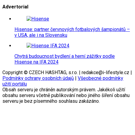
Advertorial
Hisense: partner červnových fotbalových šampionátů –
v USA, ale i na Slovensku
Chytrá budoucnost bydlení a herní zážitky podle
Hisense na IFA 2024
Copyright © CZECH HASHTAG, s.r.o. | redakce@i-lifestyle.cz |
Podmínky ochrany osobních údajů
|
Všeobecné podmínky
užití portálu
Obsah serveru je chráněn autorským právem. Jakékoli užití
obsahu serveru včetně publikování nebo jiného šíření obsahu
serveru je bez písemného souhlasu zakázáno.