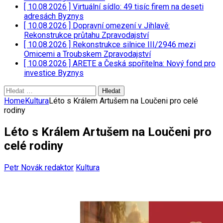
[ 10.08.2026 ]
Virtuální sídlo: 49 tisíc firem na deseti
adresách
Byznys
[ 10.08.2026 ]
Dopravní omezení v Jihlavě:
Rekonstrukce průtahu
Zpravodajství
[ 10.08.2026 ]
Rekonstrukce silnice III/2946 mezi
Omicemi a Troubskem
Zpravodajství
[ 10.08.2026 ]
ARETE a Česká spořitelna: Nový fond pro
investice
Byznys
Vyhledávání
Home
Kultura
Léto s Králem Artušem na Loučeni pro celé
rodiny
Léto s Králem Artušem na Loučeni pro
celé rodiny
Petr Novák redaktor
Kultura