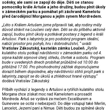
scénky, ale sami se zapojí do děje. Děti se stanou
pomocníky krále Artuše a jeho družiny, budou plnit úkoly
v zámeckém parku a pomáhat při záchraně Kamelotu
před čarodějnicí Morganou a jejím synem Mordredem.
„Léto s Králem Artušem jsme připravili tak, aby rodiny měly
důvod strávit na Loučeni celý den. Děti se do příběhu aktivně
zapojí, budou plnit úkoly a potkávat postavy z legend o králi
Artušovi. Park s labyrinty je pro podobný program ideální,
nabízí prostor pro pohyb, hru i dobrodružství, “
uvádí
Vratislav Zákoutský, kastelán zámku Loučeň
.
„Rytíře
kulatého stolu potkají návštěvníci v zámeckém parku od 4.
srpna každé srpnové úterý, středu, čtvrtek a sobotu. Program
bude v uvedených dnech probíhat průběžně od 10:00 do
přibližně 17:00. Pro plnohodnotný zážitek doporučujeme
dorazit během dopoledne, aby návštěvníci stihli projít park s
labyrinty, zapojit se do úkolů a zhlédnout hrané výstupy,“
dodává Vratislav Zákoutský.
Příběh vychází z legendy o Artušovi a rytířích kulatého stolu.
Morgana chce získat moc nad Kamelotem a prosadit
Mordreda. Artuš se vydává za mečem Excaliburem a
Guinevere se ocitá v nebezpečí. Do děje vstupují také Merlin,
Lancelot, Jezerní paní a Nimue. Děti budou za splněné úkoly