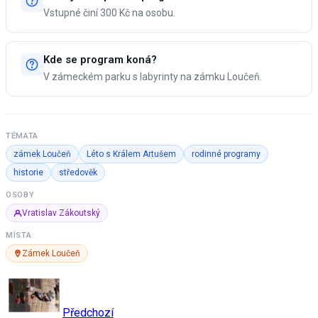
Vstupné činí 300 Kč na osobu.
Kde se program koná?
V zámeckém parku s labyrinty na zámku Loučeň.
TÉMATA
zámek Loučeň
Léto s Králem Artušem
rodinné programy
historie
středověk
OSOBY
Vratislav Zákoutský
MÍSTA
Zámek Loučeň
Předchozí