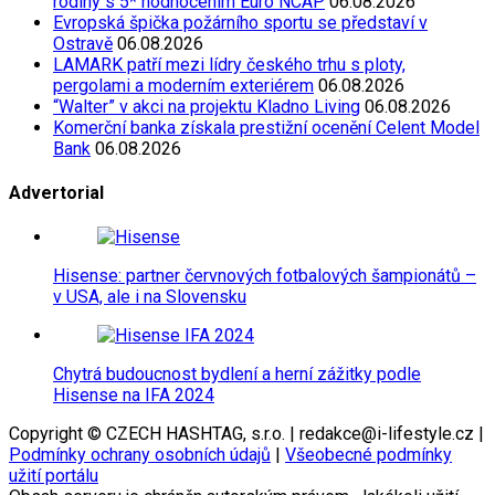
rodiny s 5* hodnocením Euro NCAP
06.08.2026
Evropská špička požárního sportu se představí v
Ostravě
06.08.2026
LAMARK patří mezi lídry českého trhu s ploty,
pergolami a moderním exteriérem
06.08.2026
“Walter” v akci na projektu Kladno Living
06.08.2026
Komerční banka získala prestižní ocenění Celent Model
Bank
06.08.2026
Advertorial
Hisense: partner červnových fotbalových šampionátů –
v USA, ale i na Slovensku
Chytrá budoucnost bydlení a herní zážitky podle
Hisense na IFA 2024
Copyright © CZECH HASHTAG, s.r.o. | redakce@i-lifestyle.cz |
Podmínky ochrany osobních údajů
|
Všeobecné podmínky
užití portálu