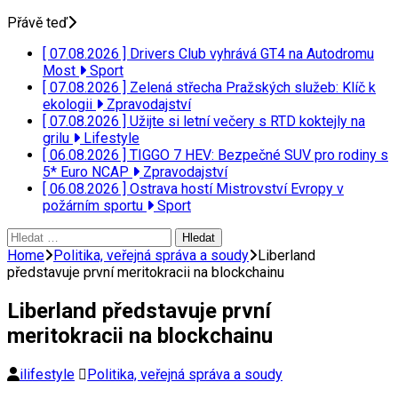
Přávě teď
[ 07.08.2026 ]
Drivers Club vyhrává GT4 na Autodromu
Most
Sport
[ 07.08.2026 ]
Zelená střecha Pražských služeb: Klíč k
ekologii
Zpravodajství
[ 07.08.2026 ]
Užijte si letní večery s RTD koktejly na
grilu
Lifestyle
[ 06.08.2026 ]
TIGGO 7 HEV: Bezpečné SUV pro rodiny s
5* Euro NCAP
Zpravodajství
[ 06.08.2026 ]
Ostrava hostí Mistrovství Evropy v
požárním sportu
Sport
Vyhledávání
Home
Politika, veřejná správa a soudy
Liberland
představuje první meritokracii na blockchainu
Liberland představuje první
meritokracii na blockchainu
ilifestyle
Politika, veřejná správa a soudy