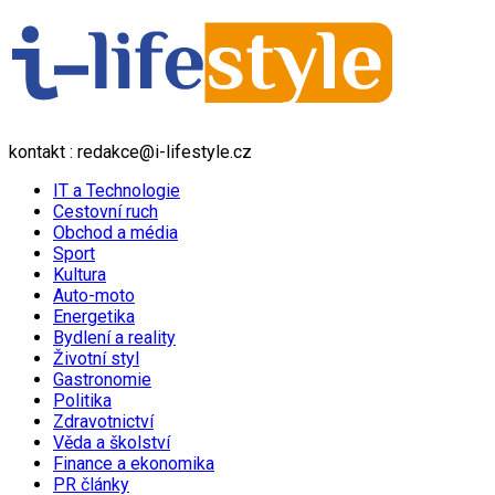
kontakt : redakce@i-lifestyle.cz
IT a Technologie
Cestovní ruch
Obchod a média
Sport
Kultura
Auto-moto
Energetika
Bydlení a reality
Životní styl
Gastronomie
Politika
Zdravotnictví
Věda a školství
Finance a ekonomika
PR články