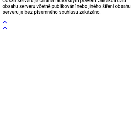
Obsah serveru je chráněn autorským právem. Jakékoli užití
obsahu serveru včetně publikování nebo jiného šíření obsahu
serveru je bez písemného souhlasu zakázáno.